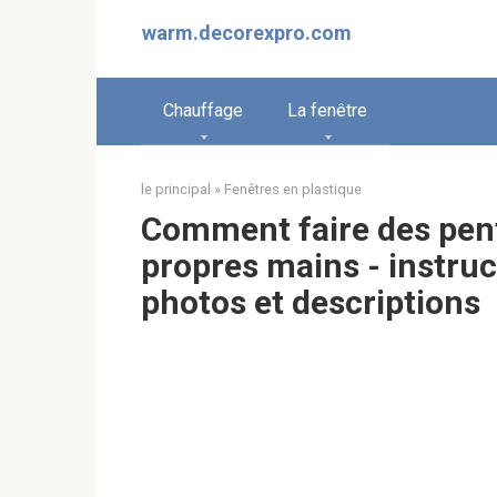
Aller
warm.decorexpro.com
au
contenu
Chauffage
La fenêtre
le principal
»
Fenêtres en plastique
Comment faire des pent
propres mains - instruc
photos et descriptions