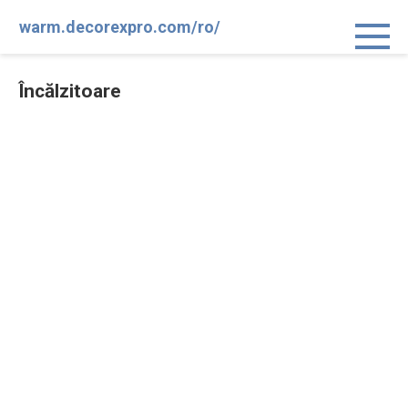
Sari
warm.decorexpro.com/ro/
la
conținut
Încălzitoare