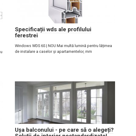
Specificații wds ale profilului
ferestrei
Windows WDS 6S | NOU Mai multă lumină pentru lățimea
de instalare a caselor și apartamentelor, mm
au
Ușa balconului - pe care să o alegeți?
Soluții de interior nestandardizate!