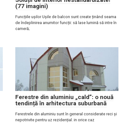
(77 imagini)
Funcțiile ușilor Ușile de balcon sunt create ținând seama
de îndeplinirea anumitor funcții: să lase lumină să intre în
cameră;
Ferestre din aluminiu „cald”: o nouă
tendință în arhitectura suburbană
Ferestrele din aluminiu sunt în general considerate reci și
nepotrivite pentru uz rezidențial. in orice caz