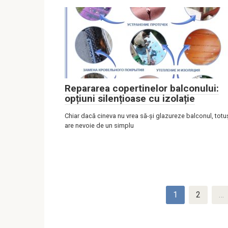
Repararea copertinelor balconului:
opțiuni silențioase cu izolație
Chiar dacă cineva nu vrea să-și glazureze balconul, totu
are nevoie de un simplu
Navigare
1
2
…
postare