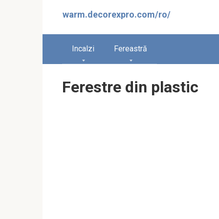
Sari
warm.decorexpro.com/ro/
la
conținut
Incalzi
Fereastră
Ferestre din plastic