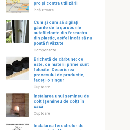
pro și contra utilizării
Încălzitoare
Cum și cum să sigilați
găurile de la șuruburile
autofiletante din fereastra
din plastic, astfel încât să nu
poată fi văzute
Componente
Brichetă de cărbune: ce
este, ce materii prime sunt
folosite. Descrierea
procesului de producție,
faceți-o singur
Cuptoare
Instalarea unui șemineu de
colț (șemineu de colț) în
casă
Cuptoare
Instalarea ferestrelor de