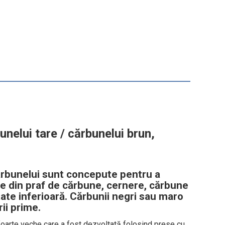
unelui tare / cărbunelui brun,
ărbunelui sunt concepute pentru a
e din praf de cărbune, cernere, cărbune
itate inferioară. Cărbunii negri sau maro
rii prime.
foarte veche care a fost dezvoltată folosind prese cu