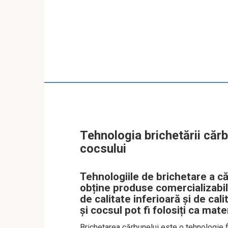
Tehnologia brichetării cărb
cocsului
Tehnologiile de brichetare a c
obține produse comercializabil
de calitate inferioară și de cal
și cocsul pot fi folosiți ca mate
Brichetarea cărbunelui este o tehnologie 