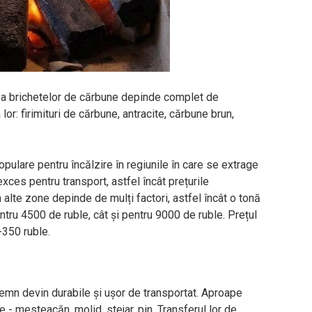
rea brichetelor de cărbune depinde complet de
r: firimituri de cărbune, antracite, cărbune brun,
ulare pentru încălzire în regiunile în care se extrage
exces pentru transport, astfel încât prețurile
 alte zone depinde de mulți factori, astfel încât o tonă
tru 4500 de ruble, cât și pentru 9000 de ruble. Prețul
-350 ruble.
 lemn devin durabile și ușor de transportat. Aproape
e - mesteacăn, molid, stejar, pin. Transferul lor de