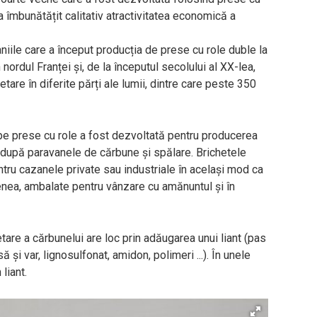
 a îmbunătățit calitativ atractivitatea economică a
le care a început producția de prese cu role duble la
nordul Franței și, de la începutul secolului al XX-lea,
tare în diferite părți ale lumii, dintre care peste 350
pe prese cu role a fost dezvoltată pentru producerea
n după paravanele de cărbune și spălare. Brichetele
ntru cazanele private sau industriale în același mod ca
enea, ambalate pentru vânzare cu amănuntul și în
etare a cărbunelui are loc prin adăugarea unui liant (pas
și var, lignosulfonat, amidon, polimeri ...). În unele
liant.