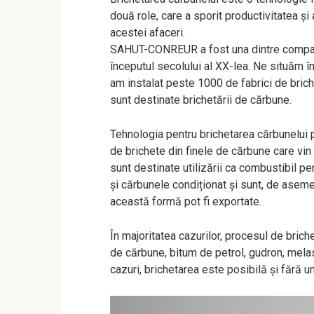
două role, care a sporit productivitatea și
acestei afaceri.
SAHUT-CONREUR a fost una dintre companii
începutul secolului al XX-lea. Ne situăm în 
am instalat peste 1000 de fabrici de briche
sunt destinate brichetării de cărbune.
Tehnologia pentru brichetarea cărbunelui 
de brichete din finele de cărbune care vi
sunt destinate utilizării ca combustibil pe
și cărbunele condiționat și sunt, de asem
această formă pot fi exportate.
În majoritatea cazurilor, procesul de brich
de cărbune, bitum de petrol, gudron, melasă 
cazuri, brichetarea este posibilă și fără un 