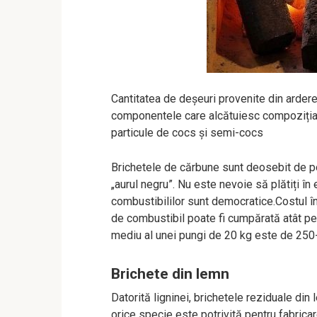
Cantitatea de deșeuri provenite din arde
componentele care alcătuiesc compoziția lo
particule de cocs și semi-cocs
Brichetele de cărbune sunt deosebit de pop
„aurul negru”. Nu este nevoie să plătiți în 
combustibililor sunt democratice.Costul în
de combustibil poate fi cumpărată atât pen
mediu al unei pungi de 20 kg este de 250
Brichete din lemn
Datorită ligninei, brichetele reziduale din
orice specie este potrivită pentru fabricar