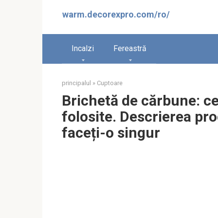
Sari
warm.decorexpro.com/ro/
la
conținut
Incalzi
Fereastră
principalul
»
Cuptoare
Brichetă de cărbune: ce
folosite. Descrierea pr
faceți-o singur