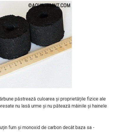
ărbune păstrează culoarea și proprietățile fizice ale
presate nu lasă urme și nu pătează mâinile și hainele
puțin fum și monoxid de carbon decât baza sa -