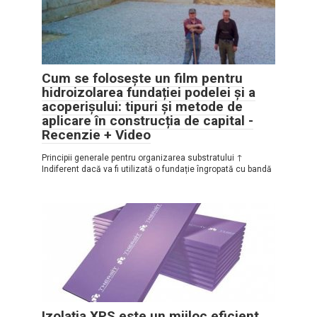
Cum se folosește un film pentru
hidroizolarea fundației podelei și a
acoperișului: tipuri și metode de
aplicare în construcția de capital -
Recenzie + Video
Principii generale pentru organizarea substratului ↑
Indiferent dacă va fi utilizată o fundație îngropată cu bandă
Izolația XPS este un mijloc eficient