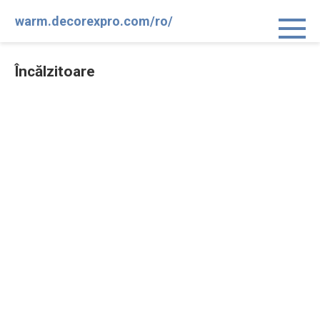
Sari
warm.decorexpro.com/ro/
la
conținut
Încălzitoare