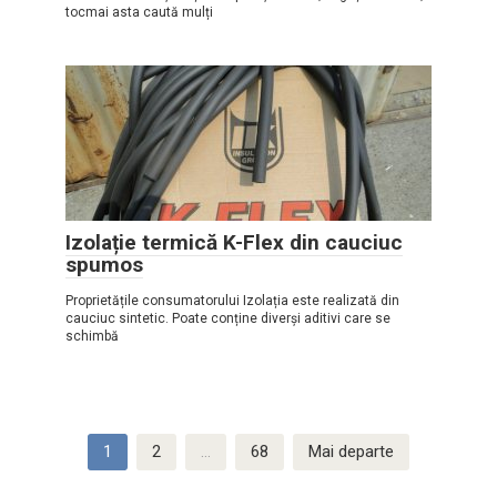
tocmai asta caută mulți
Izolație termică K-Flex din cauciuc
spumos
Proprietățile consumatorului Izolația este realizată din
cauciuc sintetic. Poate conține diverși aditivi care se
schimbă
Navigare
1
2
…
68
Mai departe
postare