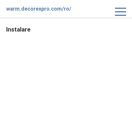
Sari
warm.decorexpro.com/ro/
la
conținut
Instalare