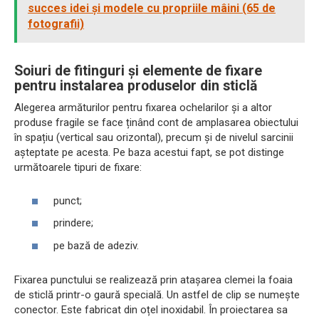
succes idei și modele cu propriile mâini (65 de
fotografii)
Soiuri de fitinguri și elemente de fixare
pentru instalarea produselor din sticlă
Alegerea armăturilor pentru fixarea ochelarilor și a altor
produse fragile se face ținând cont de amplasarea obiectului
în spațiu (vertical sau orizontal), precum și de nivelul sarcinii
așteptate pe acesta. Pe baza acestui fapt, se pot distinge
următoarele tipuri de fixare:
punct;
prindere;
pe bază de adeziv.
Fixarea punctului se realizează prin atașarea clemei la foaia
de sticlă printr-o gaură specială. Un astfel de clip se numește
conector. Este fabricat din oțel inoxidabil. În proiectarea sa