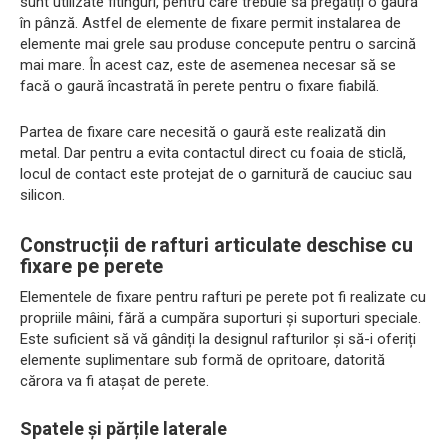
sunt utilizate fitinguri, pentru care trebuie să pregătiți o gaură
în pânză. Astfel de elemente de fixare permit instalarea de
elemente mai grele sau produse concepute pentru o sarcină
mai mare. În acest caz, este de asemenea necesar să se
facă o gaură încastrată în perete pentru o fixare fiabilă.
Partea de fixare care necesită o gaură este realizată din
metal. Dar pentru a evita contactul direct cu foaia de sticlă,
locul de contact este protejat de o garnitură de cauciuc sau
silicon.
Construcții de rafturi articulate deschise cu
fixare pe perete
Elementele de fixare pentru rafturi pe perete pot fi realizate cu
propriile mâini, fără a cumpăra suporturi și suporturi speciale.
Este suficient să vă gândiți la designul rafturilor și să-i oferiți
elemente suplimentare sub formă de opritoare, datorită
cărora va fi atașat de perete.
Spatele și părțile laterale