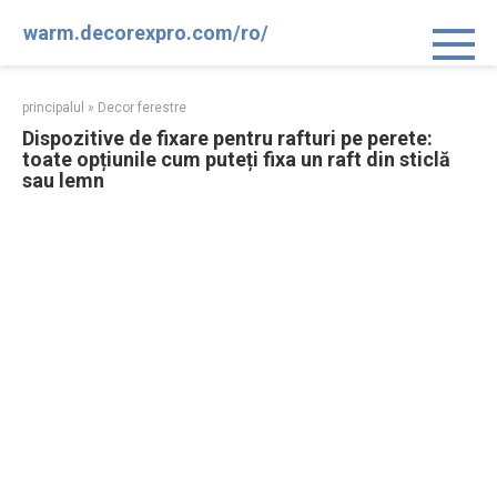
Sari
warm.decorexpro.com/ro/
la
conținut
principalul
»
Decor ferestre
Dispozitive de fixare pentru rafturi pe perete:
toate opțiunile cum puteți fixa un raft din sticlă
sau lemn