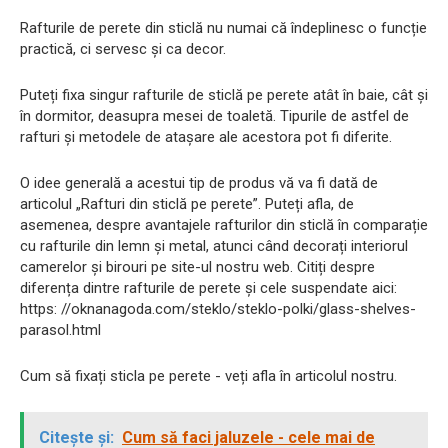
Rafturile de perete din sticlă nu numai că îndeplinesc o funcție
practică, ci servesc și ca decor.
Puteți fixa singur rafturile de sticlă pe perete atât în ​​baie, cât și
în dormitor, deasupra mesei de toaletă. Tipurile de astfel de
rafturi și metodele de atașare ale acestora pot fi diferite.
O idee generală a acestui tip de produs vă va fi dată de
articolul „Rafturi din sticlă pe perete”. Puteți afla, de
asemenea, despre avantajele rafturilor din sticlă în comparație
cu rafturile din lemn și metal, atunci când decorați interiorul
camerelor și birouri pe site-ul nostru web. Citiți despre
diferența dintre rafturile de perete și cele suspendate aici:
https: //oknanagoda.com/steklo/steklo-polki/glass-shelves-
parasol.html
Cum să fixați sticla pe perete - veți afla în articolul nostru.
Citește și:
Cum să faci jaluzele - cele mai de