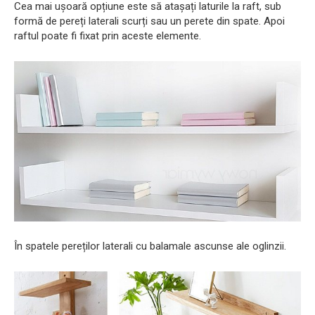
Cea mai ușoară opțiune este să atașați laturile la raft, sub
formă de pereți laterali scurți sau un perete din spate. Apoi
raftul poate fi fixat prin aceste elemente.
În spatele pereților laterali cu balamale ascunse ale oglinzii.