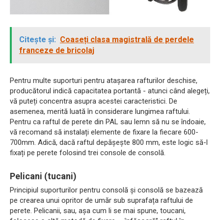
Citește și:
Coaseți clasa magistrală de perdele
franceze de bricolaj
Pentru multe suporturi pentru atașarea rafturilor deschise,
producătorul indică capacitatea portantă - atunci când alegeți,
vă puteți concentra asupra acestei caracteristici. De
asemenea, merită luată în considerare lungimea raftului.
Pentru ca raftul de perete din PAL sau lemn să nu se îndoaie,
vă recomand să instalați elemente de fixare la fiecare 600-
700mm. Adică, dacă raftul depășește 800 mm, este logic să-l
fixați pe perete folosind trei console de consolă.
Pelicani (tucani)
Principiul suporturilor pentru consolă și consolă se bazează
pe crearea unui opritor de umăr sub suprafața raftului de
perete. Pelicanii, sau, așa cum li se mai spune, toucani,