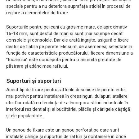
speciale pentru a nu deteriora suprafața sticlei în procesul de
reglare a elementelor de fixare.
Suporturile pentru pelicani cu grosime mare, de aproximativ
16-18 mm, sunt destul de mari și sunt mai scumpe decât
consolele și consolele. Dar ele arată îngrijite, asigură o fixare
destul de fiabilă pe perete. Ele sunt, de asemenea, selectate în
funcție de caracteristicile producătorului, fiecare dimensiune a
"tucanului" este concepută pentru o anumită greutate de
păstrare și adâncimea raftului.
Suporturi și suporturi
Acest tip de fixare pentru rafturile deschise de perete este
mai potrivit pentru instalarea în dressinguri, dulapuri, ateliere
etc. Dar odată cu tendința de a încorpora stiluri industriale în
interiorul rezidențial și al bucătăriei, plăcile și cârligele câștigă
și ele popularitate.
Un panou de fixare este un panou perforat pe care sunt
instalate cârlige și suporturi de rafturi și containere în orice