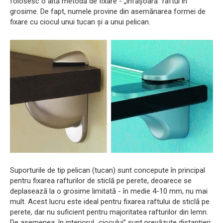
folosesc o altă metodă de fixare - „înfășoară” raftul în
grosime. De fapt, numele provine din asemănarea formei de
fixare cu ciocul unui tucan și a unui pelican.
Suporturile de tip pelican (tucan) sunt concepute în principal
pentru fixarea rafturilor de sticlă pe perete, deoarece se
deplasează la o grosime limitată - în medie 4-10 mm, nu mai
mult. Acest lucru este ideal pentru fixarea raftului de sticlă pe
perete, dar nu suficient pentru majoritatea rafturilor din lemn.
De asemenea, în interiorul „ciocului” sunt prevăzute distanțieri