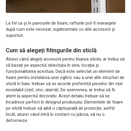
La fel ca și în panourile de fixare, rafturile pot fi rearanjate
după cum este necesar, suplimentate cu alte accesorii și
suporturi.
Cum să alegeți fitingurile din sticlă
Atunci când alegeți accesorii pentru fixarea sticlei, ar trebui să
vă bazați pe aspectul obiectului în sine, locația și
funcționalitatea acestuia. Dacă este selectat un element de
fixare pentru instalarea unei oglinzi sau a unei alte structuri de
sticlă în baie, trebuie să se acorde preferință pieselor din oțel
inoxidabil (oțel, zinc, alamă). De asemenea, ar trebui să fii
atent la aspectul decorativ. Acest detaliu trebuie să se
încadreze perfect în designul produsului. Elementele de fixare
pe sticlă trebuie să aibă o căptușeală de protecție, astfel
încât, atunci când intră în contact cu pânza, să nu o
deformeze.