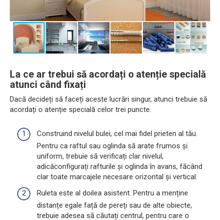
La ce ar trebui să acordați o atenție specială
atunci când fixați
Dacă decideți să faceți aceste lucrări singur, atunci trebuie să
acordați o atenție specială celor trei puncte.
Construind nivelul bulei, cel mai fidel prieten al tău.
Pentru ca raftul sau oglinda să arate frumos și
uniform, trebuie să verificați clar nivelul,
adicăconfigurați rafturile și oglinda în avans, făcând
clar toate marcajele necesare orizontal și vertical.
Ruleta este al doilea asistent. Pentru a menține
distanțe egale față de pereți sau de alte obiecte,
trebuie adesea să căutați centrul, pentru care o