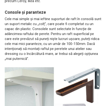
precum Leroy, Ikea etc.
Console și paranteze
Cele mai simple și mai ieftine suporturi de raft în consolă sunt
un suport metalic cu „colț”, care poate fi completat cu un
capac din plastic. Consolele sunt selectate în funcție de
adâncimea raftului de perete. Pentru un raft superficial pe
care este prevăzut să puneți niște lucruri ușoare, puteți ridica
cele mai mici paranteze, cu un umăr de 100-150mm. Dacă
intenționați să montați raftul pe peretele unui atelier sau
dressing cu o încărcătură mare, ar trebui să alegeți opțiunea
„mai puternică”.