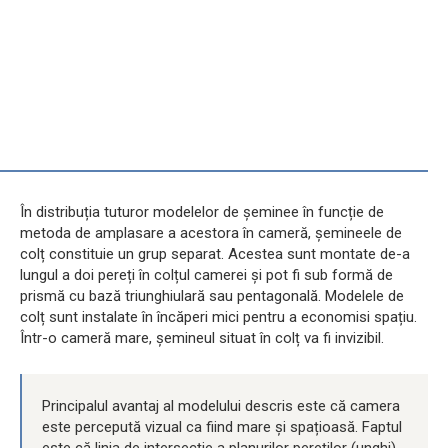
În distribuția tuturor modelelor de șeminee în funcție de
metoda de amplasare a acestora în cameră, șemineele de
colț constituie un grup separat. Acestea sunt montate de-a
lungul a doi pereți în colțul camerei și pot fi sub formă de
prismă cu bază triunghiulară sau pentagonală. Modelele de
colț sunt instalate în încăperi mici pentru a economisi spațiu.
Într-o cameră mare, șemineul situat în colț va fi invizibil.
Principalul avantaj al modelului descris este că camera
este percepută vizual ca fiind mare și spațioasă. Faptul