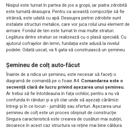
Nisipul este turnat în partea de jos a gropii, iar piatra zdrobită
este turnată deasupra. Pentru ca această compoziție să fie
strânsă, este udată cu apă. Deasupra pietrei zdrobite sunt
instalate structuri metalice, care vor juca rolul unui element de
armare. Fondul de ten este turnat în mai multe straturi.
Legătura dintre straturi se realizează cu o plasă specială. Cu
ajutorul cofrajelor din lemn, fundația este adusă la nivelul
podelei. Odată uscat, va fi gata să construiască un șemineu.
Șemineu de colț auto-făcut
Înainte de a ridica un șemineu, este necesar să faceți o
diagramă de comandă pe o foaie A4.
Comandarea este o
secvență clară de lucru privind așezarea unui șemineu.
Ar trebui să fie întotdeauna în fața ochilor, pentru a nu vă
confunda în rânduri și a ști clar unde să așezați cărămizi
întregi și în ce locuri - jumătăți sau sferturi. Așezarea unui
șemineu de colț este un proces obișnuit de construcție.
Singura caracteristică este crearea de cusături mai subțiri,
deoarece în acest caz structura va reține mai bine căldura.