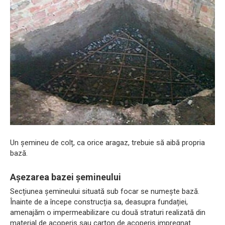
Un șemineu de colț, ca orice aragaz, trebuie să aibă propria
bază.
Așezarea bazei șemineului
Secțiunea șemineului situată sub focar se numește bază.
Înainte de a începe construcția sa, deasupra fundației,
amenajăm o impermeabilizare cu două straturi realizată din
material de acoperiș sau carton de acoperiș impregnat.