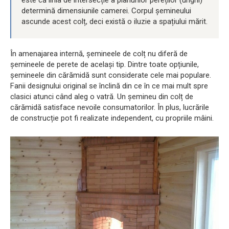
este că linia de intersecție a planurilor pereților (unghi)
determină dimensiunile camerei. Corpul șemineului
ascunde acest colț, deci există o iluzie a spațiului mărit.
În amenajarea internă, șemineele de colț nu diferă de
șemineele de perete de același tip. Dintre toate opțiunile,
șemineele din cărămidă sunt considerate cele mai populare.
Fanii designului original se înclină din ce în ce mai mult spre
clasici atunci când aleg o vatră. Un șemineu din colț de
cărămidă satisface nevoile consumatorilor. În plus, lucrările
de construcție pot fi realizate independent, cu propriile mâini.