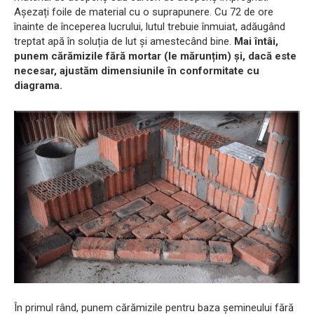
Așezați foile de material cu o suprapunere. Cu 72 de ore
înainte de începerea lucrului, lutul trebuie înmuiat, adăugând
treptat apă în soluția de lut și amestecând bine.
Mai întâi,
punem cărămizile fără mortar (le mărunțim) și, dacă este
necesar, ajustăm dimensiunile în conformitate cu
diagrama.
În primul rând, punem cărămizile pentru baza șemineului fără