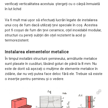
verificați verticalitatea acestuia. ștergeți cu o cârpă înmuiată
în lut lichid
Va fi mult mai ușor să efectuați lucrări legate de instalarea
unui coș de fum dacă utilizați țevi speciale în coș. Acestea
pot fi coșuri de fum din țevi ceramice, oțel inoxidabil modular,
structuri cu pereți subțiri din oțel rezistent la acid și
termorezistent.
Instalarea elementelor metalice
În timpul instalării structurii șemineului, armăturile metalice
sunt plasate în cusături, lăsând goluri de până la 8 mm. Nu
este de dorit să așezați o mulțime de elemente metalice în
zidărie, dar nu veți putea face deloc fără ele. Trebuie să existe
o inserție pentru șemineu și o vedere.