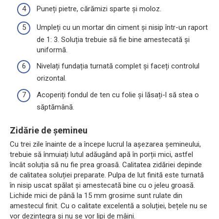
Puneți pietre, cărămizi sparte și moloz.
Umpleți cu un mortar din ciment și nisip într-un raport
de 1: 3. Soluția trebuie să fie bine amestecată și
uniformă.
Nivelați fundația turnată complet și faceți controlul
orizontal.
Acoperiți fondul de ten cu folie și lăsați-l să stea o
săptămână.
Zidărie de șemineu
Cu trei zile înainte de a începe lucrul la așezarea șemineului,
trebuie să înmuiați lutul adăugând apă în porții mici, astfel
încât soluția să nu fie prea groasă. Calitatea zidăriei depinde
de calitatea soluției preparate. Pulpa de lut finită este turnată
în nisip uscat spălat și amestecată bine cu o jeleu groasă.
Lichide mici de până la 15 mm grosime sunt rulate din
amestecul finit. Cu o calitate excelentă a soluției, bețele nu se
vor dezintegra și nu se vor lipi de mâini.