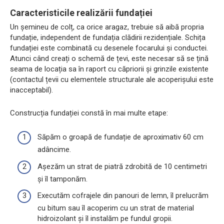
Caracteristicile realizării fundației
Un șemineu de colț, ca orice aragaz, trebuie să aibă propria
fundație, independent de fundația clădirii rezidențiale. Schița
fundației este combinată cu desenele focarului și conductei.
Atunci când creați o schemă de țevi, este necesar să se țină
seama de locația sa în raport cu căpriorii și grinzile existente
(contactul țevii cu elementele structurale ale acoperișului este
inacceptabil).
Construcția fundației constă în mai multe etape:
Săpăm o groapă de fundație de aproximativ 60 cm
adâncime.
Așezăm un strat de piatră zdrobită de 10 centimetri
și îl tamponăm.
Executăm cofrajele din panouri de lemn, îl prelucrăm
cu bitum sau îl acoperim cu un strat de material
hidroizolant și îl instalăm pe fundul gropii.