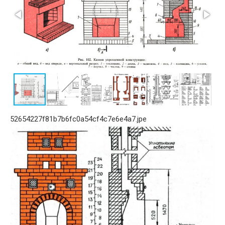
52654227f81b7b6fc0a54cf4c7e6e4a7.jpe