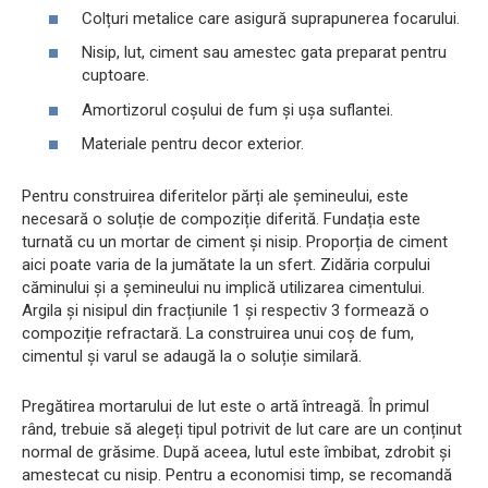
Colțuri metalice care asigură suprapunerea focarului.
Nisip, lut, ciment sau amestec gata preparat pentru
cuptoare.
Amortizorul coșului de fum și ușa suflantei.
Materiale pentru decor exterior.
Pentru construirea diferitelor părți ale șemineului, este
necesară o soluție de compoziție diferită. Fundația este
turnată cu un mortar de ciment și nisip. Proporția de ciment
aici poate varia de la jumătate la un sfert. Zidăria corpului
căminului și a șemineului nu implică utilizarea cimentului.
Argila și nisipul din fracțiunile 1 și respectiv 3 formează o
compoziție refractară. La construirea unui coș de fum,
cimentul și varul se adaugă la o soluție similară.
Pregătirea mortarului de lut este o artă întreagă. În primul
rând, trebuie să alegeți tipul potrivit de lut care are un conținut
normal de grăsime. După aceea, lutul este îmbibat, zdrobit și
amestecat cu nisip. Pentru a economisi timp, se recomandă