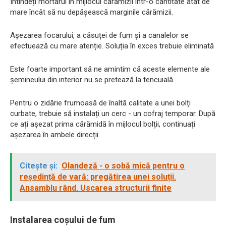
Întindeți mortarul în mijlocul cărămizii într-o cantitate atât de
mare încât să nu depășească marginile cărămizii.
Așezarea focarului, a căsuței de fum și a canalelor se
efectuează cu mare atenție. Soluția în exces trebuie eliminată
Este foarte important să ne amintim că aceste elemente ale
șemineului din interior nu se pretează la tencuială.
Pentru o zidărie frumoasă de înaltă calitate a unei bolți
curbate, trebuie să instalați un cerc - un cofraj temporar. După
ce ați așezat prima cărămidă în mijlocul bolții, continuați
așezarea în ambele direcții.
Citește și:
Olandeză - o sobă mică pentru o
reședință de vară: pregătirea unei soluții.
Ansamblu rând. Uscarea structurii finite
Instalarea coșului de fum