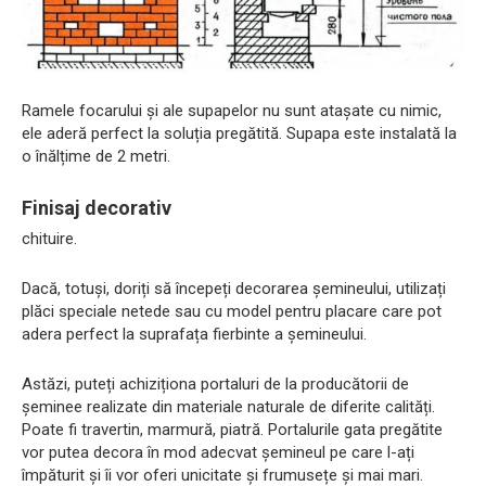
Ramele focarului și ale supapelor nu sunt atașate cu nimic,
ele aderă perfect la soluția pregătită. Supapa este instalată la
o înălțime de 2 metri.
Finisaj decorativ
chituire.
Dacă, totuși, doriți să începeți decorarea șemineului, utilizați
plăci speciale netede sau cu model pentru placare care pot
adera perfect la suprafața fierbinte a șemineului.
Astăzi, puteți achiziționa portaluri de la producătorii de
șeminee realizate din materiale naturale de diferite calități.
Poate fi travertin, marmură, piatră. Portalurile gata pregătite
vor putea decora în mod adecvat șemineul pe care l-ați
împăturit și îi vor oferi unicitate și frumusețe și mai mari.