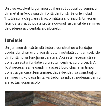
Un plus excelent la șemineu va fi un set special de șemineu
din metal neferos sau din fontă din fontă. Seturile includ
întotdeauna clești, un cârlig, o mătură și o lingură. Un ecran
frumos și practic poate proteja covorul răspândit de șemineu
de căderea accidentală a cărbunelui.
fundație
Un șemineu din cărămidă trebuie construit pe o fundație
solidă, dar chiar și o placă de beton instalată pentru modelele
din fontă nu va funcționa ca atare. Aici este necesar să se
construiască o fundație cu drepturi depline, cu o groapă. A
fost necesar să ne gândim la acest lucru chiar și în timpul
construcției casei.Prin urmare, dacă decideți să construiți un
șemineu într-o casă finită, va trebui să ridicați podeaua pentru
a efectua lucrări acolo.