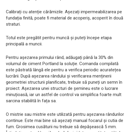
Calibrați cu atenție cărămizile. Așezați impermeabilizarea pe
fundația finită, poate fi material de acoperiș, acoperit în două
straturi.
Totul este pregătit pentru muncă și puteți începe etapa
principală a muncii.
Pentru așezarea primului rând, adăugați până la 30% din
volumul de ciment Portland la soluție. Comanda compilată
este păstrată lângă ele pentru a verifica periodic acuratețea
lucrării. După așezarea rândului și verificarea menținerii
geometriei structurii planificate, trebuie să puneți un semn în
proiect. Așezarea unei structuri de șemineu este o lucrare
minuțioasă, iar un astfel de control va simplifica foarte mult
sarcina stabilită în fața sa.
O mistrie sau mistrie este utilizată pentru așezarea rândurilor
continue. Este mai bine să așezați manual focarul și cutia de
fum. Grosimea cusăturii nu trebuie să depășească 5 mm.