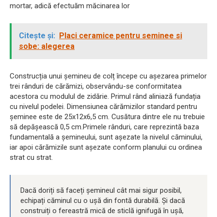
mortar, adică efectuăm măcinarea lor
Citește și:
Placi ceramice pentru seminee si
sobe: alegerea
Construcția unui șemineu de colț începe cu așezarea primelor
trei rânduri de cărămizi, observându-se conformitatea
acestora cu modulul de zidărie. Primul rând aliniază fundația
cu nivelul podelei. Dimensiunea cărămizilor standard pentru
șeminee este de 25x12x6,5 cm. Cusătura dintre ele nu trebuie
să depășească 0,5 cm.Primele rânduri, care reprezintă baza
fundamentală a șemineului, sunt așezate la nivelul căminului,
iar apoi cărămizile sunt așezate conform planului cu ordinea
strat cu strat.
Dacă doriți să faceți șemineul cât mai sigur posibil,
echipați căminul cu o ușă din fontă durabilă. Și dacă
construiți o fereastră mică de sticlă ignifugă în ușă,