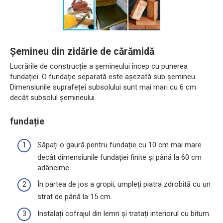
Șemineu din zidărie de cărămidă
Lucrările de construcție a șemineului încep cu punerea
fundației. O fundație separată este așezată sub șemineu.
Dimensiunile suprafeței subsolului sunt mai mari cu 6 cm
decât subsolul șemineului.
fundație
Săpați o gaură pentru fundație cu 10 cm mai mare
decât dimensiunile fundației finite și până la 60 cm
adâncime.
În partea de jos a gropii, umpleți piatra zdrobită cu un
strat de până la 15 cm.
Instalați cofrajul din lemn și tratați interiorul cu bitum.