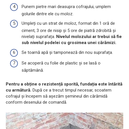
Punem pietre mari deasupra cofrajului, umplem
golurile dintre ele cu moloz.
Umpleți cu un strat de moloz, format din 1 oră de
ciment, 3 ore de nisip și 5 ore de piatră zdrobită și
nivelați suprafața.
Nivelul molozului ar trebui să fie
sub nivelul podelei cu grosimea unei cărămizi.
Se toarnă apă și tamponează din nou suprafața.
Se acoperă cu folie de plastic și se lasă o
săptămână.
Pentru a obține o rezistență sporită, fundația este întărită
cu armătură.
După ce a trecut timpul necesar, scoatem
cofrajul și începem să așezăm șemineul din cărămidă
conform desenului de comandă.