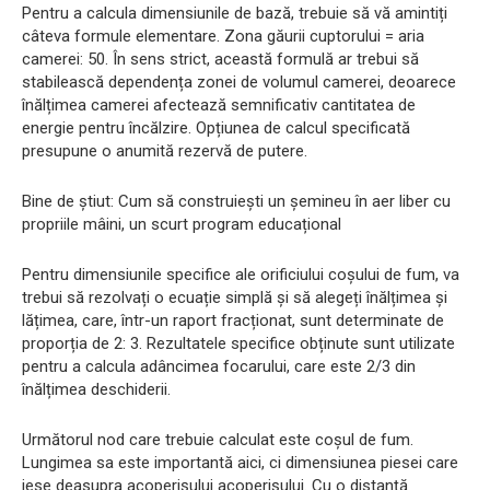
Pentru a calcula dimensiunile de bază, trebuie să vă amintiți
câteva formule elementare. Zona găurii cuptorului = aria
camerei: 50. În sens strict, această formulă ar trebui să
stabilească dependența zonei de volumul camerei, deoarece
înălțimea camerei afectează semnificativ cantitatea de
energie pentru încălzire. Opțiunea de calcul specificată
presupune o anumită rezervă de putere.
Bine de știut: Cum să construiești un șemineu în aer liber cu
propriile mâini, un scurt program educațional
Pentru dimensiunile specifice ale orificiului coșului de fum, va
trebui să rezolvați o ecuație simplă și să alegeți înălțimea și
lățimea, care, într-un raport fracționat, sunt determinate de
proporția de 2: 3. Rezultatele specifice obținute sunt utilizate
pentru a calcula adâncimea focarului, care este 2/3 din
înălțimea deschiderii.
Următorul nod care trebuie calculat este coșul de fum.
Lungimea sa este importantă aici, ci dimensiunea piesei care
iese deasupra acoperișului acoperișului. Cu o distanță