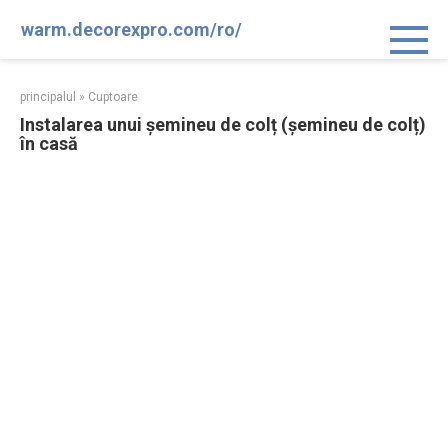
Sari
warm.decorexpro.com/ro/
la
conținut
principalul
»
Cuptoare
Instalarea unui șemineu de colț (șemineu de colț)
în casă