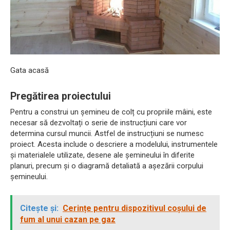
Gata acasă
Pregătirea proiectului
Pentru a construi un șemineu de colț cu propriile mâini, este
necesar să dezvoltați o serie de instrucțiuni care vor
determina cursul muncii. Astfel de instrucțiuni se numesc
proiect. Acesta include o descriere a modelului, instrumentele
și materialele utilizate, desene ale șemineului în diferite
planuri, precum și o diagramă detaliată a așezării corpului
șemineului.
Citește și:
Cerințe pentru dispozitivul coșului de
fum al unui cazan pe gaz