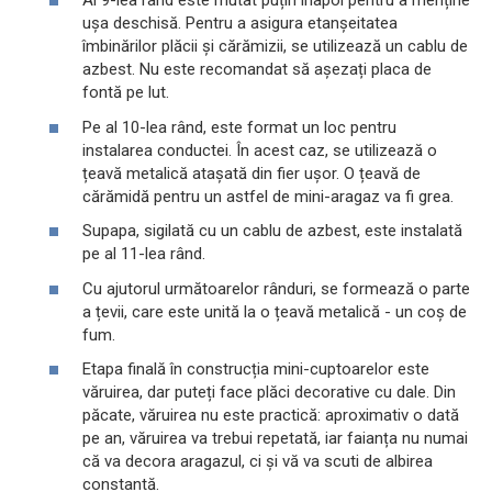
Al 9-lea rând este mutat puțin înapoi pentru a menține
ușa deschisă. Pentru a asigura etanșeitatea
îmbinărilor plăcii și cărămizii, se utilizează un cablu de
azbest. Nu este recomandat să așezați placa de
fontă pe lut.
Pe al 10-lea rând, este format un loc pentru
instalarea conductei. În acest caz, se utilizează o
țeavă metalică atașată din fier ușor. O țeavă de
cărămidă pentru un astfel de mini-aragaz va fi grea.
Supapa, sigilată cu un cablu de azbest, este instalată
pe al 11-lea rând.
Cu ajutorul următoarelor rânduri, se formează o parte
a țevii, care este unită la o țeavă metalică - un coș de
fum.
Etapa finală în construcția mini-cuptoarelor este
văruirea, dar puteți face plăci decorative cu dale. Din
păcate, văruirea nu este practică: aproximativ o dată
pe an, văruirea va trebui repetată, iar faianța nu numai
că va decora aragazul, ci și vă va scuti de albirea
constantă.