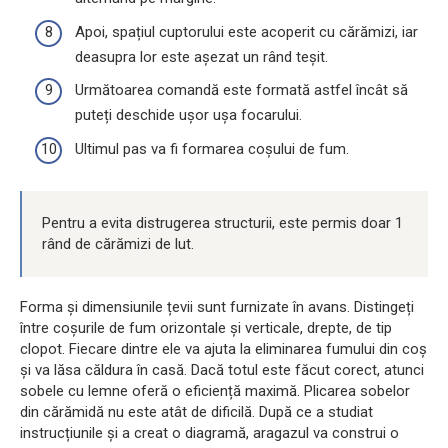
Apoi, spațiul cuptorului este acoperit cu cărămizi, iar
deasupra lor este așezat un rând teșit.
Următoarea comandă este formată astfel încât să
puteți deschide ușor ușa focarului.
Ultimul pas va fi formarea coșului de fum.
Pentru a evita distrugerea structurii, este permis doar 1
rând de cărămizi de lut.
Forma și dimensiunile țevii sunt furnizate în avans. Distingeți
între coșurile de fum orizontale și verticale, drepte, de tip
clopot. Fiecare dintre ele va ajuta la eliminarea fumului din coș
și va lăsa căldura în casă. Dacă totul este făcut corect, atunci
sobele cu lemne oferă o eficiență maximă. Plicarea sobelor
din cărămidă nu este atât de dificilă. După ce a studiat
instrucțiunile și a creat o diagramă, aragazul va construi o