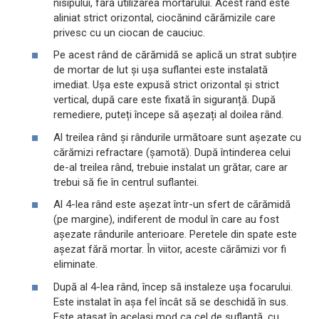
nisipului, fără utilizarea mortarului. Acest rând este
aliniat strict orizontal, ciocănind cărămizile care
privesc cu un ciocan de cauciuc.
Pe acest rând de cărămidă se aplică un strat subțire
de mortar de lut și ușa suflantei este instalată
imediat. Ușa este expusă strict orizontal și strict
vertical, după care este fixată în siguranță. După
remediere, puteți începe să așezați al doilea rând.
Al treilea rând și rândurile următoare sunt așezate cu
cărămizi refractare (șamotă). După întinderea celui
de-al treilea rând, trebuie instalat un grătar, care ar
trebui să fie în centrul suflantei.
Al 4-lea rând este așezat într-un sfert de cărămidă
(pe margine), indiferent de modul în care au fost
așezate rândurile anterioare. Peretele din spate este
așezat fără mortar. În viitor, aceste cărămizi vor fi
eliminate.
După al 4-lea rând, încep să instaleze ușa focarului.
Este instalat în așa fel încât să se deschidă în sus.
Este atașat în același mod ca cel de suflantă, cu