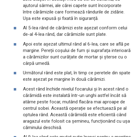
ajutorul sârmei, ale cărei capete sunt încorporate
între cărămizile care formează rândurile de zidărie.
Ușa este expusă și fixată în siguranță.
Al 5-lea rând de cărămizi este așezat conform celui
de-al 4-lea rând, dar cărămizile sunt plate.
Apoi este așezat ultimul rând al 6-lea, care se află pe
margine. Pereții coșului de fum și suprafața interioară
a cărămizilor sunt curățate de mortar și șterse cu o
cârpă umedă.
Următorul rând este plat, în timp ce peretele din spate
este așezat pe margine în două cărămizi.
Acest rând închide nivelul focarului și în acest rând o
cărămidă este instalată într-un unghi astfel încât să
atârne peste focar, mutând flacăra mai aproape de
centrul sobei. Această operație se efectuează pe al
optulea rând. Această cărămidă este eficientă când
aragazul este folosit ca șemineu, funcționând cu ușa
căminului deschisă.