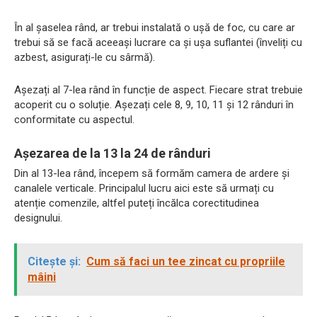
În al șaselea rând, ar trebui instalată o ușă de foc, cu care ar
trebui să se facă aceeași lucrare ca și ușa suflantei (înveliți cu
azbest, asigurați-le cu sârmă).
Așezați al 7-lea rând în funcție de aspect. Fiecare strat trebuie
acoperit cu o soluție. Așezați cele 8, 9, 10, 11 și 12 rânduri în
conformitate cu aspectul.
Așezarea de la 13 la 24 de rânduri
Din al 13-lea rând, începem să formăm camera de ardere și
canalele verticale. Principalul lucru aici este să urmați cu
atenție comenzile, altfel puteți încălca corectitudinea
designului.
Citește și:
Cum să faci un tee zincat cu propriile
mâini