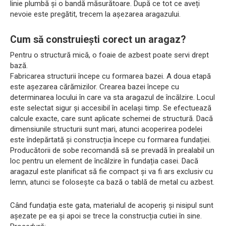
linie plumbă și o bandă măsurătoare. După ce tot ce aveți
nevoie este pregătit, trecem la așezarea aragazului.
Cum să construiești corect un aragaz?
Pentru o structură mică, o foaie de azbest poate servi drept
bază.
Fabricarea structurii începe cu formarea bazei. A doua etapă
este așezarea cărămizilor. Crearea bazei începe cu
determinarea locului în care va sta aragazul de încălzire. Locul
este selectat sigur și accesibil în același timp. Se efectuează
calcule exacte, care sunt aplicate schemei de structură. Dacă
dimensiunile structurii sunt mari, atunci acoperirea podelei
este îndepărtată și construcția începe cu formarea fundației.
Producătorii de sobe recomandă să se prevadă în prealabil un
loc pentru un element de încălzire în fundația casei. Dacă
aragazul este planificat să fie compact și va fi ars exclusiv cu
lemn, atunci se folosește ca bază o tablă de metal cu azbest.
Când fundația este gata, materialul de acoperiș și nisipul sunt
așezate pe ea și apoi se trece la construcția cutiei în sine.