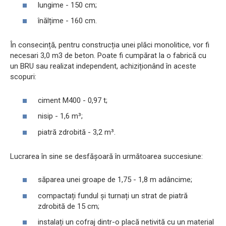
lungime - 150 cm;
înălțime - 160 cm.
În consecință, pentru construcția unei plăci monolitice, vor fi
necesari 3,0 m3 de beton. Poate fi cumpărat la o fabrică cu
un BRU sau realizat independent, achiziționând în aceste
scopuri:
ciment M400 - 0,97 t;
nisip - 1,6 m³;
piatră zdrobită - 3,2 m³.
Lucrarea în sine se desfășoară în următoarea succesiune:
săparea unei groape de 1,75 - 1,8 m adâncime;
compactați fundul și turnați un strat de piatră
zdrobită de 15 cm;
instalați un cofraj dintr-o placă netivită cu un material