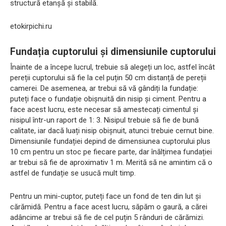
structură etanșă și stabilă.
etokirpichi.ru
Fundația cuptorului și dimensiunile cuptorului
Înainte de a începe lucrul, trebuie să alegeți un loc, astfel încât
pereții cuptorului să fie la cel puțin 50 cm distanță de pereții
camerei. De asemenea, ar trebui să vă gândiți la fundație:
puteți face o fundație obișnuită din nisip și ciment. Pentru a
face acest lucru, este necesar să amestecați cimentul și
nisipul într-un raport de 1: 3. Nisipul trebuie să fie de bună
calitate, iar dacă luați nisip obișnuit, atunci trebuie cernut bine.
Dimensiunile fundației depind de dimensiunea cuptorului plus
10 cm pentru un stoc pe fiecare parte, dar înălțimea fundației
ar trebui să fie de aproximativ 1 m. Merită să ne amintim că o
astfel de fundație se usucă mult timp.
Pentru un mini-cuptor, puteți face un fond de ten din lut și
cărămidă. Pentru a face acest lucru, săpăm o gaură, a cărei
adâncime ar trebui să fie de cel puțin 5 rânduri de cărămizi.