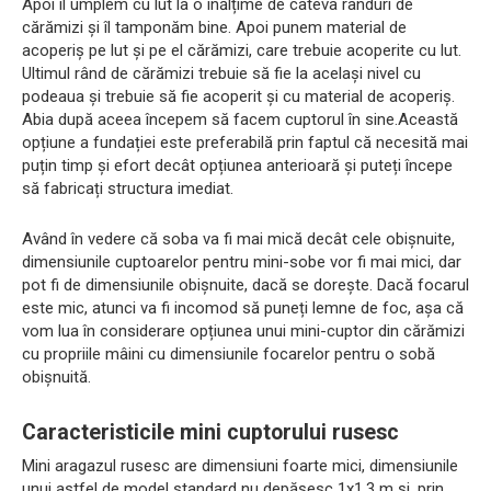
Apoi îl umplem cu lut la o înălțime de câteva rânduri de
cărămizi și îl tamponăm bine. Apoi punem material de
acoperiș pe lut și pe el cărămizi, care trebuie acoperite cu lut.
Ultimul rând de cărămizi trebuie să fie la același nivel cu
podeaua și trebuie să fie acoperit și cu material de acoperiș.
Abia după aceea începem să facem cuptorul în sine.Această
opțiune a fundației este preferabilă prin faptul că necesită mai
puțin timp și efort decât opțiunea anterioară și puteți începe
să fabricați structura imediat.
Având în vedere că soba va fi mai mică decât cele obișnuite,
dimensiunile cuptoarelor pentru mini-sobe vor fi mai mici, dar
pot fi de dimensiunile obișnuite, dacă se dorește. Dacă focarul
este mic, atunci va fi incomod să puneți lemne de foc, așa că
vom lua în considerare opțiunea unui mini-cuptor din cărămizi
cu propriile mâini cu dimensiunile focarelor pentru o sobă
obișnuită.
Caracteristicile mini cuptorului rusesc
Mini aragazul rusesc are dimensiuni foarte mici, dimensiunile
unui astfel de model standard nu depășesc 1x1,3 m și, prin