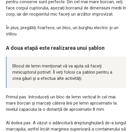
pentru conserve sunt perfecte. Din cel mai mare borcan, veți
face corpul cuptorului, așezați borcanul de dimensiuni medii în
corp, iar din recipientul mic faceți un arzător improvizat.
În plus, pregătiți foarfece, un bloc, un burghiu electric și un
stilou.
A doua etapă este realizarea unui șablon
Blocul de lemn menționat vă va ajuta să faceți
minicuptorul potrivit. Îl veți folosi ca șablon pentru a
crea găuri și a efectua alte activități.
Primul pas. Introduceți un bloc de lemn vertical în cel mai
mare borcan și marcați câteva linii pe lemn aproximativ la
nivelul capacului la o distanță de aproximativ 8 mm.
Al doilea pas. A văzut o adâncitură dreptunghiulară de-a lungul
marcajului, astfel încât marginea superioară a containerului să