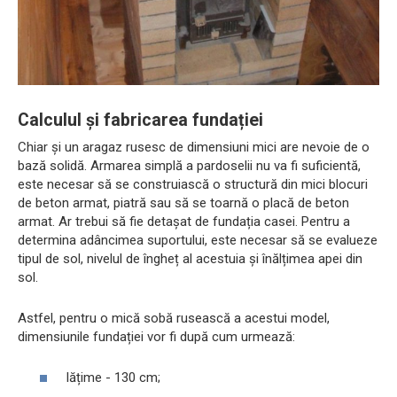
Calculul și fabricarea fundației
Chiar și un aragaz rusesc de dimensiuni mici are nevoie de o
bază solidă. Armarea simplă a pardoselii nu va fi suficientă,
este necesar să se construiască o structură din mici blocuri
de beton armat, piatră sau să se toarnă o placă de beton
armat. Ar trebui să fie detașat de fundația casei. Pentru a
determina adâncimea suportului, este necesar să se evalueze
tipul de sol, nivelul de îngheț al acestuia și înălțimea apei din
sol.
Astfel, pentru o mică sobă rusească a acestui model,
dimensiunile fundației vor fi după cum urmează:
lățime - 130 cm;