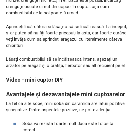
frunze, crenguțe mici etc.) în el. Dacă este posibil, încărcați
crenguțe uscate direct din copaci în cuptor, așa cum
combustibilul de la sol poate fi umed.
Aprindeți încărcătura și lăsați-o să se încălzească. La început,
s-ar putea să nu fiți foarte pricepuți la asta, dar foarte curând
veți învăța cum să aprindeți aragazul cu literalmente câteva
chibrituri.
Lăsați combustibilul să se încălzească intens, așezați un
arzător pe aragaz și o cratiță, fierbător sau alt recipient pe el.
Video - mini cuptor DIY
Avantajele și dezavantajele mini cuptoarelor
La fel ca alte sobe, mini soba din cărămidă are laturi pozitive
și negative. Dintre aspectele pozitive, se pot evidenția:
Soba va rezista foarte mult dacă este folosită
corect.