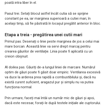
poată intra liber în el.
Pasul trei. Setați blocul astfel încât cutia să se sprijine
constant pe ea, iar marginea superioară a cutiei mari, în
același timp, să fie păstrată în locașul pregătit anterior în bloc.
Etapa a treia - pregătirea unei cutii mari
Primul pas. Desenați o linie peste marginea de jos a celui mai
mare borcan. Această linie va servi drept marcaj pentru
crearea găurilor de ventilație. Linia poate fi aplicată cu un
creion obișnuit.
Al doilea pas. Găuriți de-a lungul liniei de marcare. Numărul
optim de găuri poate fi găsit doar empiric. Ventilarea excesivă
va duce la arderea prea rapidă a combustibilului și, dacă nu
există curent suficient, aragazul pur și simplu nu va putea
funcționa normal.
Prin urmare, faceți mai întâi un număr mic de găuri și apoi,
dacă este necesar, forați-le după testele inițiale ale cuptorului.