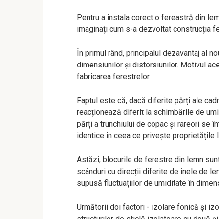
Pentru a instala corect o fereastră din le
imaginați cum s-a dezvoltat construcția fer
În primul rând, principalul dezavantaj al n
dimensiunilor și distorsiunilor. Motivul ac
fabricarea ferestrelor.
Faptul este că, dacă diferite părți ale cadr
reacționează diferit la schimbările de umi
părți a trunchiului de copac și rareori se
identice în ceea ce privește proprietățile 
Astăzi, blocurile de ferestre din lemn sunt 
scânduri cu direcții diferite de inele de l
supusă fluctuațiilor de umiditate în dimen
Următorii doi factori - izolare fonică și izo
structurilor de sticlă izolatoare cu două și