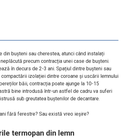
e din bușteni sau cherestea, atunci când instalați
de neplăcută precum contracția unei case de bușteni.
ază în decurs de 2-3 ani. Spațiul dintre bușteni sau
, compactării izolației dintre coroane și uscării lemnului
pereților băii, contracția poate ajunge la 10-15
eastră bine introdusă într-un astfel de cadru va suferi
distrusă sub greutatea buștenilor de decantare.
ani fără ferestre? Sau există vreo ieșire?
ile termopan din lemn