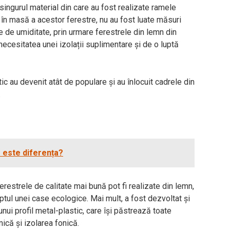
singurul material din care au fost realizate ramele
i în masă a acestor ferestre, nu au fost luate măsuri
e de umiditate, prin urmare ferestrele din lemn din
necesitatea unei izolații suplimentare și de o luptă
 au devenit atât de populare și au înlocuit cadrele din
.
e este diferența?
restrele de calitate mai bună pot fi realizate din lemn,
ptul unei case ecologice. Mai mult, a fost dezvoltat și
unui profil metal-plastic, care își păstrează toate
mică și izolarea fonică.