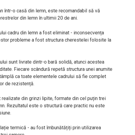
mn într-o casă din lemn, este recomandabil să vă
estrelor din lemn în ultimii 20 de ani.
oului cadru din lemn a fost eliminat - inconsecvența
estor probleme a fost structura cherestelei folosite la
ului sunt livrate dintr-o bară solidă, atunci acestea
ditate. Fiecare scândură repetă structura unei anumite
 întâmplă ca toate elementele cadrului să fie complet
lor de rezistență.
realizate din grinzi lipite, formate din cel puțin trei
emn. Rezultatul este o structură care practic nu este
siune.
lație termică - au fost îmbunătățiți prin utilizarea
 trei camere.