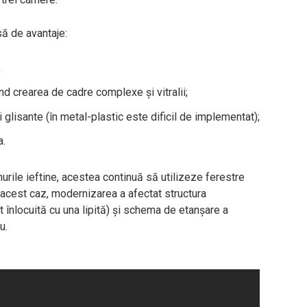
să de avantaje:
;
d crearea de cadre complexe și vitralii;
 glisante (în metal-plastic este dificil de implementat);
a.
ile ieftine, acestea continuă să utilizeze ferestre
 acest caz, modernizarea a afectat structura
 înlocuită cu una lipită) și schema de etanșare a
u.