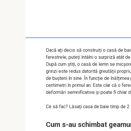
Dacă ați decis să construiți o casă de bai
ferestrele, puteți întâlni o surpriză atât 
După cum știți, o casă de lemn se micșore
grinzi este redus datorită greutății proprii
de bușteni în sine. În funcție de înălțimea 
centimetri în primul an. Este clar că o fer
deformări semnificative și poate fi chiar 
Ce să fac? Lăsați casa de baie timp de 2 
Cum s-au schimbat geamur