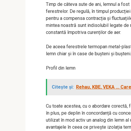
Timp de câteva sute de ani, lemnul a fost 
ferestrelor. De regulă, în timpul producție
pentru a compensa contracția și fluctuațiil
mintea noastră sunt indisolubil legate de 
constantă împotriva curenților de aer.
De aceea ferestrele termopan metal-plastic
lemn chiar și în case de bușteni și bușteni
Profil din lemn
Citește și:
Rehau, KBE, VEKA ... Car
Cu toate acestea, cu o abordare corectă, fe
în plus, pe deplin în concordanță cu conce
utilizat în mod activ un analog din lemn al 
avantajele în ceea ce privește izolația ter