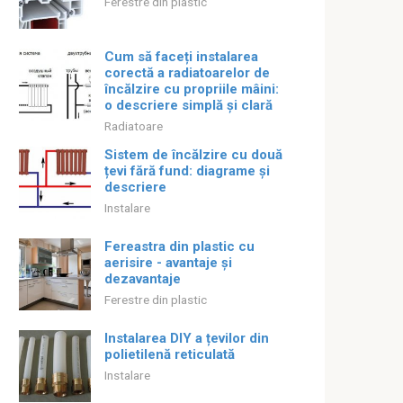
Ferestre din plastic
Cum să faceți instalarea
corectă a radiatoarelor de
încălzire cu propriile mâini:
o descriere simplă și clară
Radiatoare
Sistem de încălzire cu două
țevi fără fund: diagrame și
descriere
Instalare
Fereastra din plastic cu
aerisire - avantaje și
dezavantaje
Ferestre din plastic
Instalarea DIY a țevilor din
polietilenă reticulată
Instalare