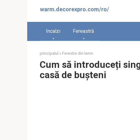
Sari
warm.decorexpro.com/ro/
la
conținut
Incalzi
Fereastră
principalul
»
Ferestre din lemn
Cum să introduceți sing
casă de bușteni