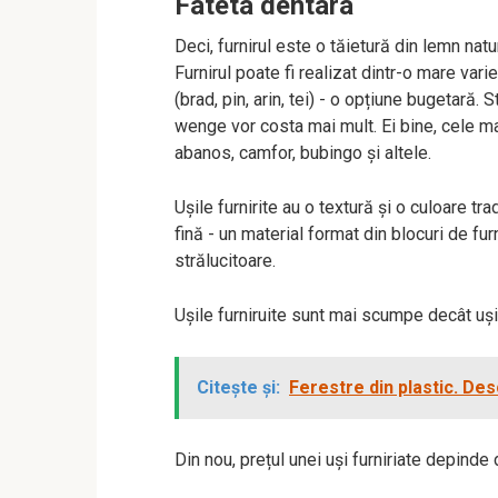
Fateta dentara
Deci, furnirul este o tăietură din lemn natu
Furnirul poate fi realizat dintr-o mare var
(brad, pin, arin, tei) - o opțiune bugetară
wenge vor costa mai mult. Ei bine, cele ma
abanos, camfor, bubingo și altele.
Ușile furnirite au o textură și o culoare tr
fină - un material format din blocuri de fur
strălucitoare.
Ușile furniruite sunt mai scumpe decât uși
Citește și:
Ferestre din plastic. Desc
Din nou, prețul unei uși furniriate depinde d