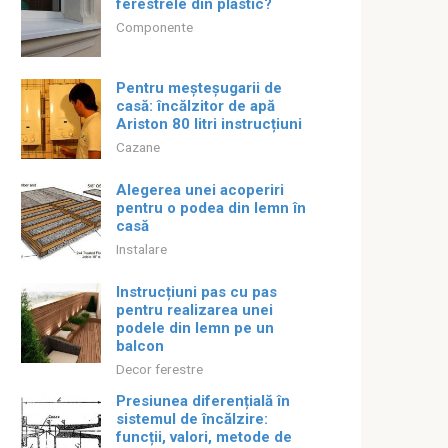
ferestrele din plastic?
Componente
Pentru meșteșugarii de
casă: încălzitor de apă
Ariston 80 litri instrucțiuni
Cazane
Alegerea unei acoperiri
pentru o podea din lemn în
casă
Instalare
Instrucțiuni pas cu pas
pentru realizarea unei
podele din lemn pe un
balcon
Decor ferestre
Presiunea diferențială în
sistemul de încălzire:
funcții, valori, metode de