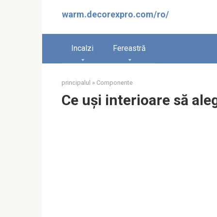
Sari
warm.decorexpro.com/ro/
la
conținut
Incalzi
Fereastră
principalul
»
Componente
Ce uși interioare să ale