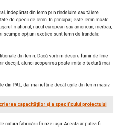
ral, îndepărtat din lemn prin rindeluire sau tăiere.
ietate de specii de lemn. În principal, este lemn moale
. Stejarul, mahonul, nucul european sau american, merbau,
i scumpe opțiuni exotice sunt lemn de trandafir,
adiționale din lemn. Dacă vorbim despre furnir de linie
nir decojit, atunci acoperirea poate imita o textură mai
le din PAL, dar mai ieftine decât ușile din lemn masiv.
rierea capacităților și a specificului proiectului
e natura fabricării frunzei ușii. Acesta ar putea fi: