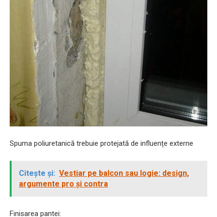
Spuma poliuretanică trebuie protejată de influențe externe
Citește și:
Vestiar pe balcon sau logie: design,
argumente pro și contra
Finisarea pantei: