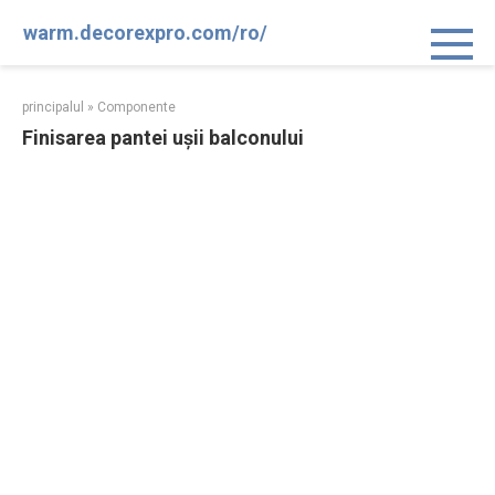
Sari
warm.decorexpro.com/ro/
la
conținut
principalul
»
Componente
Finisarea pantei ușii balconului