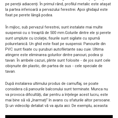
pe pereții adiacenți. În primul rând, profilul metalic este atașat
la partea inferioară a pervazului ferestrei. Apoi ghidajul este
fixat pe perete lângă podea.
În mijloc, sub pervazul ferestrei, sunt instalate mai multe
suspensii cu o treaptă de 500 mm.Golurile dintre ele și perete
sunt umplute cu izolație, fisurile sunt sigilate cu spumă
poliuretanică. Un ghid este fixat pe suspensii. Panourile din
PVC sunt fixate cu șuruburi autofiletante sau cuie. Ultima
atingere este eliminarea golurilor dintre panouri, podea și
tavan. În ambele cazuri, plinte sunt folosite - de jos sunt cele
obișnuite din plastic, din partea de sus - cele speciale de
tavan.
După instalarea ultimului produs de camuflaj, se poate
considera că panourile balconului sunt terminate. Munca nu
va provoca dificultăți, dar pentru a înțelege acest lucru, este
mai bine să vă „înarmați” în avans cu sfaturile altor persoane.
Și un videoclip detaliat vă va ajuta aici. De exemplu, aceasta: