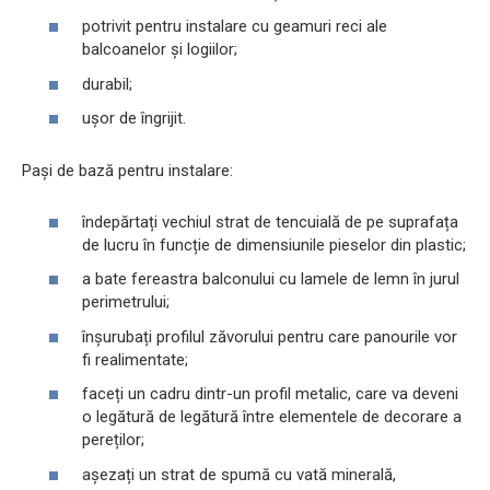
potrivit pentru instalare cu geamuri reci ale
balcoanelor și logiilor;
durabil;
ușor de îngrijit.
Pași de bază pentru instalare:
îndepărtați vechiul strat de tencuială de pe suprafața
de lucru în funcție de dimensiunile pieselor din plastic;
a bate fereastra balconului cu lamele de lemn în jurul
perimetrului;
înșurubați profilul zăvorului pentru care panourile vor
fi realimentate;
faceți un cadru dintr-un profil metalic, care va deveni
o legătură de legătură între elementele de decorare a
pereților;
așezați un strat de spumă cu vată minerală,