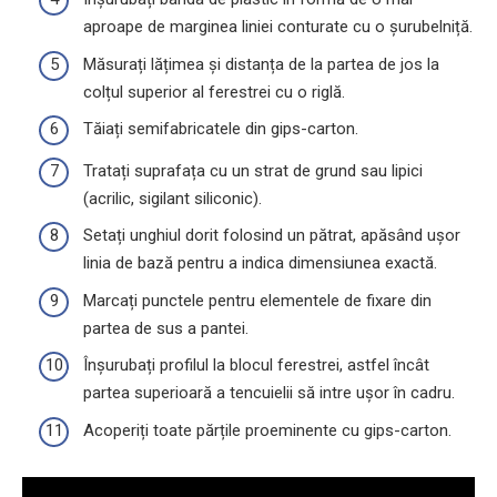
aproape de marginea liniei conturate cu o șurubelniță.
Măsurați lățimea și distanța de la partea de jos la
colțul superior al ferestrei cu o riglă.
Tăiați semifabricatele din gips-carton.
Tratați suprafața cu un strat de grund sau lipici
(acrilic, sigilant siliconic).
Setați unghiul dorit folosind un pătrat, apăsând ușor
linia de bază pentru a indica dimensiunea exactă.
Marcați punctele pentru elementele de fixare din
partea de sus a pantei.
Înșurubați profilul la blocul ferestrei, astfel încât
partea superioară a tencuielii să intre ușor în cadru.
Acoperiți toate părțile proeminente cu gips-carton.