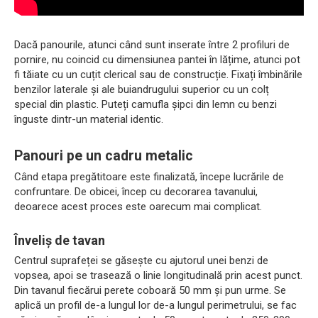
Dacă panourile, atunci când sunt inserate între 2 profiluri de
pornire, nu coincid cu dimensiunea pantei în lățime, atunci pot
fi tăiate cu un cuțit clerical sau de construcție. Fixați îmbinările
benzilor laterale și ale buiandrugului superior cu un colț
special din plastic. Puteți camufla șipci din lemn cu benzi
înguste dintr-un material identic.
Panouri pe un cadru metalic
Când etapa pregătitoare este finalizată, începe lucrările de
confruntare. De obicei, încep cu decorarea tavanului,
deoarece acest proces este oarecum mai complicat.
Înveliș de tavan
Centrul suprafeței se găsește cu ajutorul unei benzi de
vopsea, apoi se trasează o linie longitudinală prin acest punct.
Din tavanul fiecărui perete coboară 50 mm și pun urme. Se
aplică un profil de-a lungul lor de-a lungul perimetrului, se fac