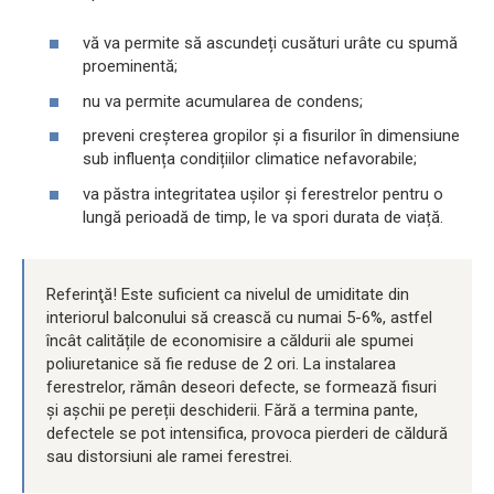
vă va permite să ascundeți cusături urâte cu spumă
proeminentă;
nu va permite acumularea de condens;
preveni creșterea gropilor și a fisurilor în dimensiune
sub influența condițiilor climatice nefavorabile;
va păstra integritatea ușilor și ferestrelor pentru o
lungă perioadă de timp, le va spori durata de viață.
Referinţă! Este suficient ca nivelul de umiditate din
interiorul balconului să crească cu numai 5-6%, astfel
încât calitățile de economisire a căldurii ale spumei
poliuretanice să fie reduse de 2 ori. La instalarea
ferestrelor, rămân deseori defecte, se formează fisuri
și așchii pe pereții deschiderii. Fără a termina pante,
defectele se pot intensifica, provoca pierderi de căldură
sau distorsiuni ale ramei ferestrei.