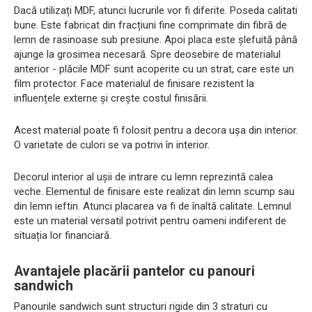
Dacă utilizați MDF, atunci lucrurile vor fi diferite. Poseda calitati
bune. Este fabricat din fracțiuni fine comprimate din fibră de
lemn de rasinoase sub presiune. Apoi placa este șlefuită până
ajunge la grosimea necesară. Spre deosebire de materialul
anterior - plăcile MDF sunt acoperite cu un strat, care este un
film protector. Face materialul de finisare rezistent la
influențele externe și crește costul finisării.
Acest material poate fi folosit pentru a decora ușa din interior.
O varietate de culori se va potrivi în interior.
Decorul interior al ușii de intrare cu lemn reprezintă calea
veche. Elementul de finisare este realizat din lemn scump sau
din lemn ieftin. Atunci placarea va fi de înaltă calitate. Lemnul
este un material versatil potrivit pentru oameni indiferent de
situația lor financiară.
Avantajele placării pantelor cu panouri
sandwich
Panourile sandwich sunt structuri rigide din 3 straturi cu