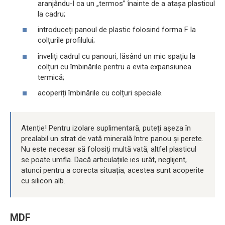
aranjându-l ca un „termos” înainte de a atașa plasticul
la cadru;
introduceți panoul de plastic folosind forma F la
colțurile profilului;
înveliți cadrul cu panouri, lăsând un mic spațiu la
colțuri cu îmbinările pentru a evita expansiunea
termică;
acoperiți îmbinările cu colțuri speciale.
Atenţie! Pentru izolare suplimentară, puteți așeza în
prealabil un strat de vată minerală între panou și perete.
Nu este necesar să folosiți multă vată, altfel plasticul
se poate umfla. Dacă articulațiile ies urât, neglijent,
atunci pentru a corecta situația, acestea sunt acoperite
cu silicon alb.
MDF