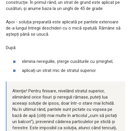
construcție. În primul rând, un strat de grund este aplicat pe
cusături, și anume baza la un unghi de 45 de grade.
Apoi - soluția preparată este aplicată pe pantele exterioare
de-a lungul întregii deschideri cu o mică spatulă. Rămâne să
aștepți până se usucă.
După:
elimina neregulile, șterge cusăturile cu șmirghel;
aplicați un strat mic de stratul superior.
Atenţie! Pentru finisare, nivelând stratul superior,
eliminând orice fisuri și nereguli rămase, puteți lua
aceeași soluție de ipsos, doar într-o stare mai lichidă.
Nu în ultimul rând, pantele sunt pictate cu vopsea pe
bază de apă (citiți mai multe în articolul „cum să pictați
un balcon”), prevenind căderea particulelor pe sticlă și
ferestre. Este imposibil ca soluția, atunci când tencuiți,