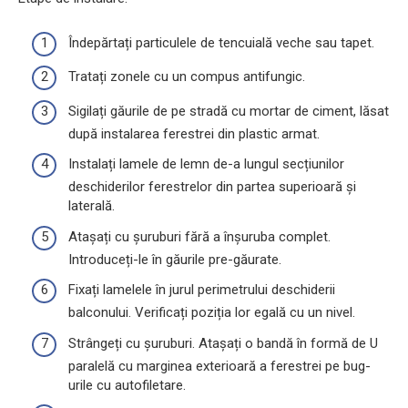
Îndepărtați particulele de tencuială veche sau tapet.
Tratați zonele cu un compus antifungic.
Sigilați găurile de pe stradă cu mortar de ciment, lăsat
după instalarea ferestrei din plastic armat.
Instalați lamele de lemn de-a lungul secțiunilor
deschiderilor ferestrelor din partea superioară și
laterală.
Atașați cu șuruburi fără a înșuruba complet.
Introduceți-le în găurile pre-găurate.
Fixați lamelele în jurul perimetrului deschiderii
balconului. Verificați poziția lor egală cu un nivel.
Strângeți cu șuruburi. Atașați o bandă în formă de U
paralelă cu marginea exterioară a ferestrei pe bug-
urile cu autofiletare.