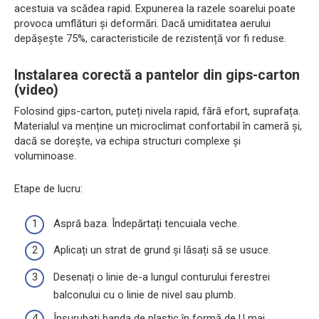
acestuia va scădea rapid. Expunerea la razele soarelui poate
provoca umflături și deformări. Dacă umiditatea aerului
depășește 75%, caracteristicile de rezistență vor fi reduse.
Instalarea corectă a pantelor din gips-carton
(video)
Folosind gips-carton, puteți nivela rapid, fără efort, suprafața.
Materialul va menține un microclimat confortabil în cameră și,
dacă se dorește, va echipa structuri complexe și
voluminoase.
Etape de lucru:
Aspră baza. Îndepărtați tencuiala veche.
Aplicați un strat de grund și lăsați să se usuce.
Desenați o linie de-a lungul conturului ferestrei
balconului cu o linie de nivel sau plumb.
Înșurubați banda de plastic în formă de U mai