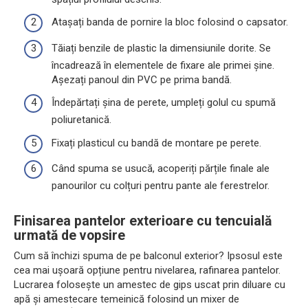
Atașați banda de pornire la bloc folosind o capsator.
Tăiați benzile de plastic la dimensiunile dorite. Se
încadrează în elementele de fixare ale primei șine.
Așezați panoul din PVC pe prima bandă.
Îndepărtați șina de perete, umpleți golul cu spumă
poliuretanică.
Fixați plasticul cu bandă de montare pe perete.
Când spuma se usucă, acoperiți părțile finale ale
panourilor cu colțuri pentru pante ale ferestrelor.
Finisarea pantelor exterioare cu tencuială
urmată de vopsire
Cum să închizi spuma de pe balconul exterior? Ipsosul este
cea mai ușoară opțiune pentru nivelarea, rafinarea pantelor.
Lucrarea folosește un amestec de gips uscat prin diluare cu
apă și amestecare temeinică folosind un mixer de