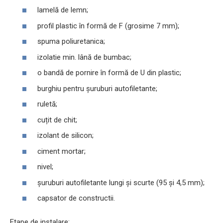
lamelă de lemn;
profil plastic în formă de F (grosime 7 mm);
spuma poliuretanica;
izolatie min. lână de bumbac;
o bandă de pornire în formă de U din plastic;
burghiu pentru șuruburi autofiletante;
ruletă;
cuțit de chit;
izolant de silicon;
ciment mortar;
nivel;
șuruburi autofiletante lungi și scurte (95 și 4,5 mm);
capsator de constructii.
Etape de instalare: