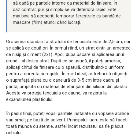
să cadă pe pantele interne ca material de finisare. În
caz contrar, pur și simplu se va deteriora rapid. Este
mai bine să acoperiți temporar ferestrele cu bandă de
mascare (film) atunci când lucrați.
Grosimea standard a stratului de tencuială este de 2,5 cm, dar
se aplică de două ori. În primul rând, un strat dintr-un amestec
de nisip și ciment (2x1). Apoi, după uscare și aplicarea unui
grund - al doilea strat. După ce se usucă, îl puteți amorsa,
aplicați chitul de finisare cu o spatulă, distribuind-o uniform
pentru a corecta neregulile. În mod ideal, ar trebui să obțineți
o suprafață plană cu o canelură de 3-5 cm între cadru și
pantă, umplută cu material de etanșare din silicon din plastic.
Acesta va proteja tencuiala de daune, va rezista la
expansiunea plasticului.
În pasul final, puteți vopsi pantele instalate cu vopsele acrilice
sau smalț pe bază de solvent. Principalul lucru este să faceți
toată munca cu atenție, astfel încât rezultatul să fie plăcut
ochiului.