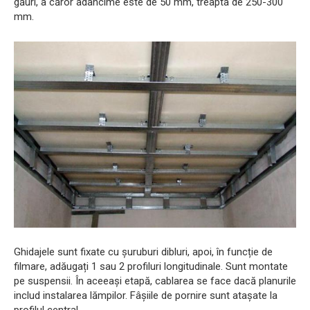
găuri, a căror adâncime este de 50 mm, treapta de 250-300
mm.
Ghidajele sunt fixate cu șuruburi dibluri, apoi, în funcție de
filmare, adăugați 1 sau 2 profiluri longitudinale. Sunt montate
pe suspensii. În aceeași etapă, cablarea se face dacă planurile
includ instalarea lămpilor. Fâșiile de pornire sunt atașate la
profilul central.