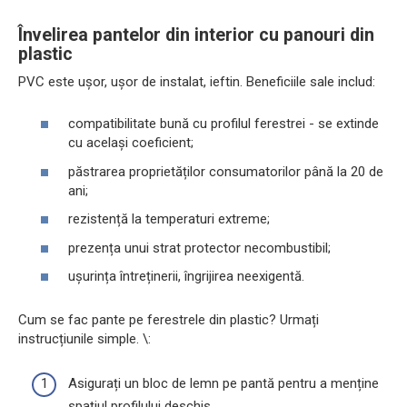
Învelirea pantelor din interior cu panouri din
plastic
PVC este ușor, ușor de instalat, ieftin. Beneficiile sale includ:
compatibilitate bună cu profilul ferestrei - se extinde
cu același coeficient;
păstrarea proprietăților consumatorilor până la 20 de
ani;
rezistență la temperaturi extreme;
prezența unui strat protector necombustibil;
ușurința întreținerii, îngrijirea neexigentă.
Cum se fac pante pe ferestrele din plastic? Urmați
instrucțiunile simple. \:
Asigurați un bloc de lemn pe pantă pentru a menține
spațiul profilului deschis.