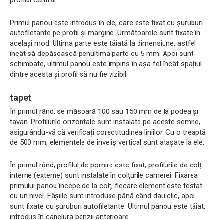
Primul panou este introdus în ele, care este fixat cu șuruburi
autofiletante pe profil și margine. Următoarele sunt fixate în
același mod. Ultima parte este tăiată la dimensiune, astfel
încât să depășească penultima parte cu 5 mm. Apoi sunt
schimbate, ultimul panou este împins în așa fel încât spațiul
dintre acesta și profil să nu fie vizibil.
tapet
În primul rând, se măsoară 100 sau 150 mm de la podea și
tavan. Profilurile orizontale sunt instalate pe aceste semne,
asigurându-vă că verificați corectitudinea liniilor. Cu o treaptă
de 500 mm, elementele de înveliș vertical sunt atașate la ele.
În primul rând, profilul de pornire este fixat, profilurile de colț
interne (externe) sunt instalate în colțurile camerei. Fixarea
primului panou începe de la colț, fiecare element este testat
cu un nivel. Fâșiile sunt introduse până când dau clic, apoi
sunt fixate cu șuruburi autofiletante. Ultimul panou este tăiat,
introdus în canelura benzii anterioare.