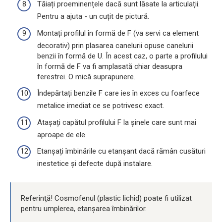
Tăiați proeminențele dacă sunt lăsate la articulații.
Pentru a ajuta - un cuțit de pictură.
Montați profilul în formă de F (va servi ca element
decorativ) prin plasarea canelurii opuse canelurii
benzii în formă de U. În acest caz, o parte a profilului
în formă de F va fi amplasată chiar deasupra
ferestrei. O mică suprapunere.
Îndepărtați benzile F care ies în exces cu foarfece
metalice imediat ce se potrivesc exact.
Atașați capătul profilului F la șinele care sunt mai
aproape de ele.
Etanșați îmbinările cu etanșant dacă rămân cusături
inestetice și defecte după instalare.
Referinţă! Cosmofenul (plastic lichid) poate fi utilizat
pentru umplerea, etanșarea îmbinărilor.