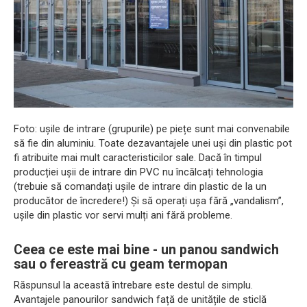
Foto: ușile de intrare (grupurile) pe piețe sunt mai convenabile
să fie din aluminiu. Toate dezavantajele unei uși din plastic pot
fi atribuite mai mult caracteristicilor sale. Dacă în timpul
producției ușii de intrare din PVC nu încălcați tehnologia
(trebuie să comandați ușile de intrare din plastic de la un
producător de încredere!) Și să operați ușa fără „vandalism”,
ușile din plastic vor servi mulți ani fără probleme.
Ceea ce este mai bine - un panou sandwich
sau o fereastră cu geam termopan
Răspunsul la această întrebare este destul de simplu.
Avantajele panourilor sandwich față de unitățile de sticlă