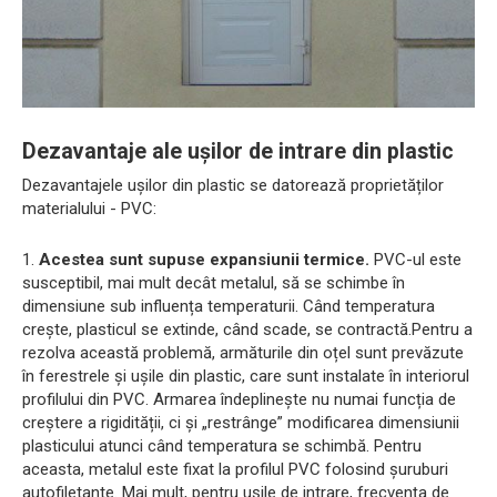
Dezavantaje ale ușilor de intrare din plastic
Dezavantajele ușilor din plastic se datorează proprietăților
materialului - PVC:
1.
Acestea sunt supuse expansiunii termice.
PVC-ul este
susceptibil, mai mult decât metalul, să se schimbe în
dimensiune sub influența temperaturii. Când temperatura
crește, plasticul se extinde, când scade, se contractă.Pentru a
rezolva această problemă, armăturile din oțel sunt prevăzute
în ferestrele și ușile din plastic, care sunt instalate în interiorul
profilului din PVC. Armarea îndeplinește nu numai funcția de
creștere a rigidității, ci și „restrânge” modificarea dimensiunii
plasticului atunci când temperatura se schimbă. Pentru
aceasta, metalul este fixat la profilul PVC folosind șuruburi
autofiletante. Mai mult, pentru ușile de intrare, frecvența de