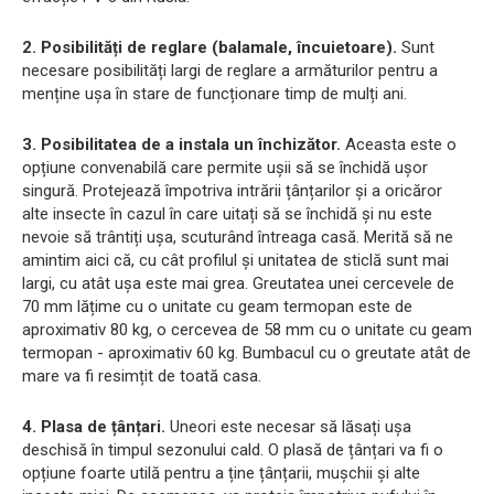
2. Posibilități de reglare (balamale, încuietoare).
Sunt
necesare posibilități largi de reglare a armăturilor pentru a
menține ușa în stare de funcționare timp de mulți ani.
3. Posibilitatea de a instala un închizător.
Aceasta este o
opțiune convenabilă care permite ușii să se închidă ușor
singură. Protejează împotriva intrării țânțarilor și a oricăror
alte insecte în cazul în care uitați să se închidă și nu este
nevoie să trântiți ușa, scuturând întreaga casă. Merită să ne
amintim aici că, cu cât profilul și unitatea de sticlă sunt mai
largi, cu atât ușa este mai grea. Greutatea unei cercevele de
70 mm lățime cu o unitate cu geam termopan este de
aproximativ 80 kg, o cercevea de 58 mm cu o unitate cu geam
termopan - aproximativ 60 kg. Bumbacul cu o greutate atât de
mare va fi resimțit de toată casa.
4. Plasa de țânțari.
Uneori este necesar să lăsați ușa
deschisă în timpul sezonului cald. O plasă de țânțari va fi o
opțiune foarte utilă pentru a ține țânțarii, mușchii și alte