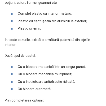
opțiuni: culori, forme, geamuri etc.
Complet plastic cu interior metalic;
Plastic cu căptușeală din aluminiu la exterior;
Plastic și lemn.
În toate cazurile, există o armătură puternică din oțel în
interior.
După tipul de castel:
Cu o blocare mecanică într-un singur punct;
Cu o blocare mecanică multipunct;
Cu o încuietoare antiefracție ridicată;
Cu blocare automată.
Prin completarea opțiunii: