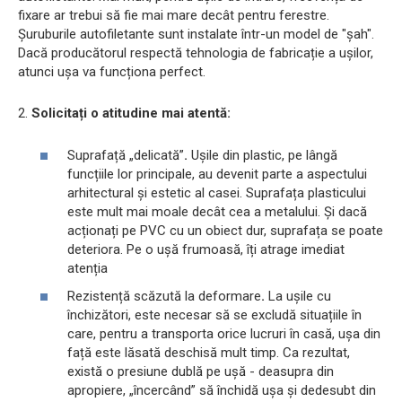
fixare ar trebui să fie mai mare decât pentru ferestre.
Șuruburile autofiletante sunt instalate într-un model de "șah".
Dacă producătorul respectă tehnologia de fabricație a ușilor,
atunci ușa va funcționa perfect.
2.
Solicitați o atitudine mai atentă:
Suprafață „delicată”
.
Ușile din plastic, pe lângă
funcțiile lor principale, au devenit parte a aspectului
arhitectural și estetic al casei. Suprafața plasticului
este mult mai moale decât cea a metalului. Și dacă
acționați pe PVC cu un obiect dur, suprafața se poate
deteriora. Pe o ușă frumoasă, îți atrage imediat
atenția
Rezistență scăzută la deformare
.
La ușile cu
închizători, este necesar să se excludă situațiile în
care, pentru a transporta orice lucruri în casă, ușa din
față este lăsată deschisă mult timp. Ca rezultat,
există o presiune dublă pe ușă - deasupra din
apropiere, „încercând” să închidă ușa și dedesubt din