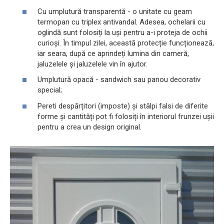
Cu umplutură transparentă - o unitate cu geam
termopan cu triplex antivandal. Adesea, ochelarii cu
oglindă sunt folosiți la uși pentru a-i proteja de ochii
curioși. În timpul zilei, această protecție funcționează,
iar seara, după ce aprindeți lumina din cameră,
jaluzelele și jaluzelele vin în ajutor.
Umplutură opacă - sandwich sau panou decorativ
special;
Pereti despărțitori (imposte) și stâlpi falsi de diferite
forme și cantități pot fi folosiți în interiorul frunzei ușii
pentru a crea un design original.