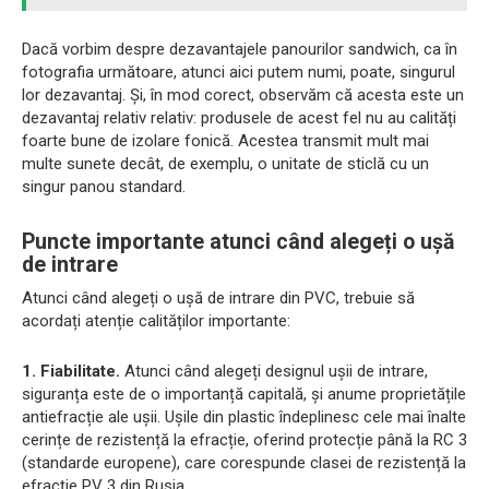
Dacă vorbim despre dezavantajele panourilor sandwich, ca în
fotografia următoare, atunci aici putem numi, poate, singurul
lor dezavantaj. Și, în mod corect, observăm că acesta este un
dezavantaj relativ relativ: produsele de acest fel nu au calități
foarte bune de izolare fonică. Acestea transmit mult mai
multe sunete decât, de exemplu, o unitate de sticlă cu un
singur panou standard.
Puncte importante atunci când alegeți o ușă
de intrare
Atunci când alegeți o ușă de intrare din PVC, trebuie să
acordați atenție calităților importante:
1. Fiabilitate.
Atunci când alegeți designul ușii de intrare,
siguranța este de o importanță capitală, și anume proprietățile
antiefracție ale ușii. Ușile din plastic îndeplinesc cele mai înalte
cerințe de rezistență la efracție, oferind protecție până la RC 3
(standarde europene), care corespunde clasei de rezistență la
efracție PV 3 din Rusia.