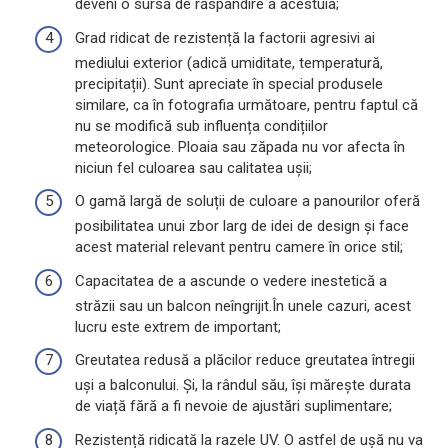
deveni o sursă de răspândire a acestuia;
Grad ridicat de rezistență la factorii agresivi ai
mediului exterior (adică umiditate, temperatură,
precipitații). Sunt apreciate în special produsele
similare, ca în fotografia următoare, pentru faptul că
nu se modifică sub influența condițiilor
meteorologice. Ploaia sau zăpada nu vor afecta în
niciun fel culoarea sau calitatea ușii;
O gamă largă de soluții de culoare a panourilor oferă
posibilitatea unui zbor larg de idei de design și face
acest material relevant pentru camere în orice stil;
Capacitatea de a ascunde o vedere inestetică a
străzii sau un balcon neîngrijit.În unele cazuri, acest
lucru este extrem de important;
Greutatea redusă a plăcilor reduce greutatea întregii
uși a balconului. Și, la rândul său, își mărește durata
de viață fără a fi nevoie de ajustări suplimentare;
Rezistență ridicată la razele UV. O astfel de ușă nu va