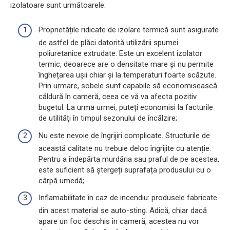
izolatoare sunt următoarele:
Proprietățile ridicate de izolare termică sunt asigurate
de astfel de plăci datorită utilizării spumei
poliuretanice extrudate. Este un excelent izolator
termic, deoarece are o densitate mare și nu permite
înghețarea ușii chiar și la temperaturi foarte scăzute.
Prin urmare, sobele sunt capabile să economisească
căldură în cameră, ceea ce vă va afecta pozitiv
bugetul. La urma urmei, puteți economisi la facturile
de utilități în timpul sezonului de încălzire;
Nu este nevoie de îngrijiri complicate. Structurile de
această calitate nu trebuie deloc îngrijite cu atenție.
Pentru a îndepărta murdăria sau praful de pe acestea,
este suficient să ștergeți suprafața produsului cu o
cârpă umedă;
Inflamabilitate în caz de incendiu: produsele fabricate
din acest material se auto-sting. Adică, chiar dacă
apare un foc deschis în cameră, acestea nu vor