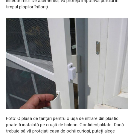
insecte mici. De asemenea, va proteja împotriva pufului în
timpul plopilor înfloriți.
Foto: O plasă de țânțari pentru o ușă de intrare din plastic
poate fi instalată pe o ușă de balcon. Confidențialitate
.
Dacă
trebuie să vă protejați casa de ochii curioși, puteți alege