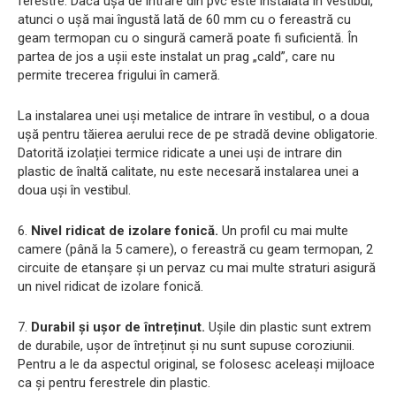
ferestre. Dacă ușa de intrare din pvc este instalată în vestibul,
atunci o ușă mai îngustă lată de 60 mm cu o fereastră cu
geam termopan cu o singură cameră poate fi suficientă. În
partea de jos a ușii este instalat un prag „cald”, care nu
permite trecerea frigului în cameră.
La instalarea unei uși metalice de intrare în vestibul, o a doua
ușă pentru tăierea aerului rece de pe stradă devine obligatorie.
Datorită izolației termice ridicate a unei uși de intrare din
plastic de înaltă calitate, nu este necesară instalarea unei a
doua uși în vestibul.
6.
Nivel ridicat de izolare fonică.
Un profil cu mai multe
camere (până la 5 camere), o fereastră cu geam termopan, 2
circuite de etanșare și un pervaz cu mai multe straturi asigură
un nivel ridicat de izolare fonică.
7.
Durabil și ușor de întreținut.
Ușile din plastic sunt extrem
de durabile, ușor de întreținut și nu sunt supuse coroziunii.
Pentru a le da aspectul original, se folosesc aceleași mijloace
ca și pentru ferestrele din plastic.