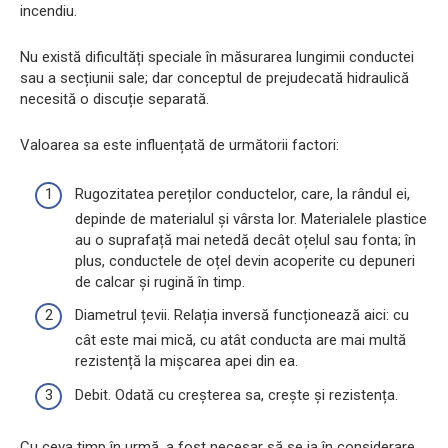
incendiu.
Nu există dificultăți speciale în măsurarea lungimii conductei
sau a secțiunii sale; dar conceptul de prejudecată hidraulică
necesită o discuție separată.
Valoarea sa este influențată de următorii factori:
Rugozitatea pereților conductelor, care, la rândul ei,
depinde de materialul și vârsta lor. Materialele plastice
au o suprafață mai netedă decât oțelul sau fonta; în
plus, conductele de oțel devin acoperite cu depuneri
de calcar și rugină în timp.
Diametrul țevii. Relația inversă funcționează aici: cu
cât este mai mică, cu atât conducta are mai multă
rezistență la mișcarea apei din ea.
Debit. Odată cu creșterea sa, crește și rezistența.
Cu ceva timp în urmă, a fost necesar să se ia în considerare