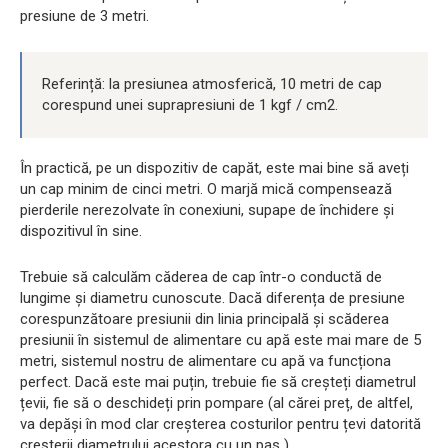
presiune de 3 metri.
Referință: la presiunea atmosferică, 10 metri de cap
corespund unei suprapresiuni de 1 kgf / cm2.
În practică, pe un dispozitiv de capăt, este mai bine să aveți
un cap minim de cinci metri. O marjă mică compensează
pierderile nerezolvate în conexiuni, supape de închidere și
dispozitivul în sine.
Trebuie să calculăm căderea de cap într-o conductă de
lungime și diametru cunoscute. Dacă diferența de presiune
corespunzătoare presiunii din linia principală și scăderea
presiunii în sistemul de alimentare cu apă este mai mare de 5
metri, sistemul nostru de alimentare cu apă va funcționa
perfect. Dacă este mai puțin, trebuie fie să creșteți diametrul
țevii, fie să o deschideți prin pompare (al cărei preț, de altfel,
va depăși în mod clar creșterea costurilor pentru țevi datorită
creșterii diametrului acestora cu un pas ).