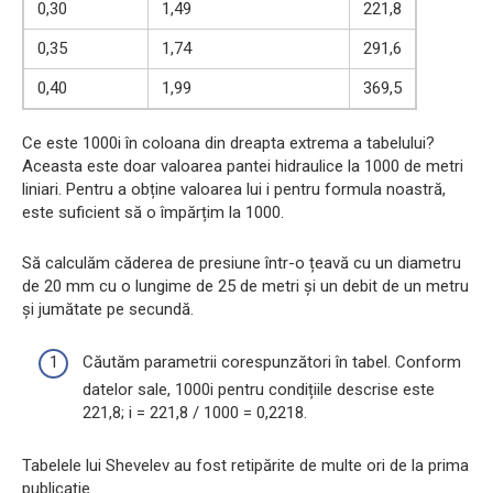
0,30
1,49
221,8
0,35
1,74
291,6
0,40
1,99
369,5
Ce este 1000i în coloana din dreapta extrema a tabelului?
Aceasta este doar valoarea pantei hidraulice la 1000 de metri
liniari. Pentru a obține valoarea lui i pentru formula noastră,
este suficient să o împărțim la 1000.
Să calculăm căderea de presiune într-o țeavă cu un diametru
de 20 mm cu o lungime de 25 de metri și un debit de un metru
și jumătate pe secundă.
Căutăm parametrii corespunzători în tabel. Conform
datelor sale, 1000i pentru condițiile descrise este
221,8; i = 221,8 / 1000 = 0,2218.
Tabelele lui Shevelev au fost retipărite de multe ori de la prima
publicație.