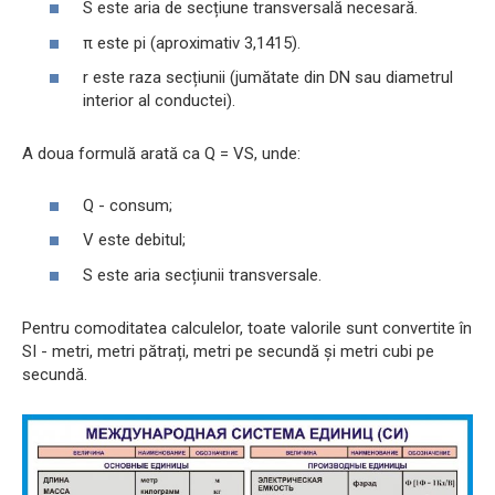
S este aria de secțiune transversală necesară.
π este pi (aproximativ 3,1415).
r este raza secțiunii (jumătate din DN sau diametrul
interior al conductei).
A doua formulă arată ca Q = VS, unde:
Q - consum;
V este debitul;
S este aria secțiunii transversale.
Pentru comoditatea calculelor, toate valorile sunt convertite în
SI - metri, metri pătrați, metri pe secundă și metri cubi pe
secundă.