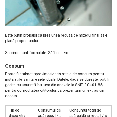
Este puțin probabil ca presiunea redusă pe mixerul final să-i
placă proprietarului.
Sarcinile sunt formulate. Să începem.
Consum
Poate fi estimat aproximativ prin ratele de consum pentru
instalațiile sanitare individuale. Datele, dacă se dorește, pot fi
găsite cu ușurință într-una din anexele la SNiP 2.04.01-85;
pentru comoditatea cititorului, vă prezentăm un extras din
acesta.
Tip de
Consumul de
Consumul total de
dispozitiv
apă rece, l / s
apă caldă și rece, l / s