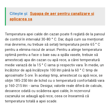
Citește și:
Supapa de aer pentru canalizare și
aplicarea sa
Temperatura apei calde din cazan poate fi reglată de la panoul
de control în intervalul 30-80 ° C. Dar, după cum sa menționat
mai devreme, nu trebuie să setați temperatura peste 65 ° C
pentru a elimina riscul de arsuri. Pentru a atinge temperatura
optimă pentru a face o baie sau a spăla vasele, trebuie să
amestecați apa din cazan cu apă rece, a cărei temperatură
medie variază de la 15 ° C iarna și respectiv vara. În medie, un
încălzitor de apă încălzește 100 litri până la 60 ° C timp de
aproximativ 5 ore. În același timp, amestecat cu apă rece, se
obțin 185-250 litri de lichid cu o temperatură confortabilă vara
și 160-215 litri - iarna. Desigur, valorile reale diferă de calcule,
deoarece odată cu scăderea apei calde, în rezervorul
cazanului se adaugă apă rece, ceea ce înseamnă că
temperatura totală a apei scade.