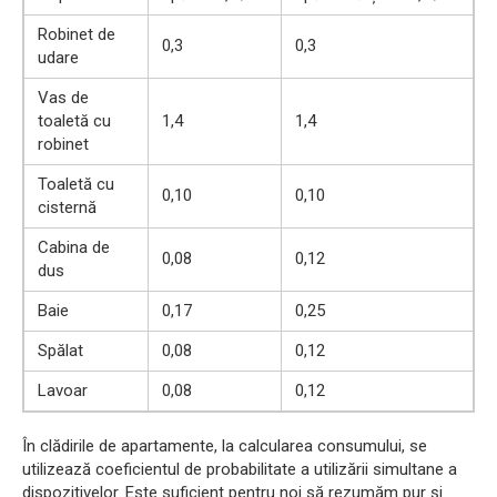
Robinet de
0,3
0,3
udare
Vas de
toaletă cu
1,4
1,4
robinet
Toaletă cu
0,10
0,10
cisternă
Cabina de
0,08
0,12
dus
Baie
0,17
0,25
Spălat
0,08
0,12
Lavoar
0,08
0,12
În clădirile de apartamente, la calcularea consumului, se
utilizează coeficientul de probabilitate a utilizării simultane a
dispozitivelor. Este suficient pentru noi să rezumăm pur și