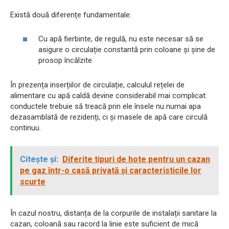
Există două diferențe fundamentale:
Cu apă fierbinte, de regulă, nu este necesar să se
asigure o circulație constantă prin coloane și șine de
prosop încălzite.
În prezența inserțiilor de circulație, calculul rețelei de
alimentare cu apă caldă devine considerabil mai complicat:
conductele trebuie să treacă prin ele însele nu numai apa
dezasamblată de rezidenți, ci și masele de apă care circulă
continuu.
Citește și:
Diferite tipuri de hote pentru un cazan
pe gaz într-o casă privată și caracteristicile lor
scurte
În cazul nostru, distanța de la corpurile de instalații sanitare la
cazan, coloană sau racord la linie este suficient de mică