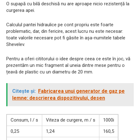
O supapă cu bilă deschisă nu are aproape nicio rezistență la
curgerea apei.
Calculul pantei hidraulice pe cont propriu este foarte
problematic, dar, din fericire, acest lucru nu este necesar:
toate valorile necesare pot fi găsite în așa-numitele tabele
Shevelev.
Pentru a oferi cititorului o idee despre ceea ce este în joc, vă
prezentăm un mic fragment al uneia dintre mese pentru o
țeavă de plastic cu un diametru de 20 mm.
Citește și:
Fabricarea unui generator de gaz pe
lemne: descrierea dispozitivului, desen
Consum, l / s
Viteza de curgere, m / s
1000i
0,25
1,24
160,5