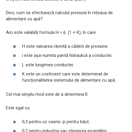
Deci, cum se efectuează calculul presiunii în rețeaua de
alimentare cu apă?
Aici este valabilă formula H = iL (1 + K), în care:
H este valoarea râvnită a căderii de presiune.
i este așa-numita pantă hidraulică a conductei.
L este lungimea conductei.
K este un coeficient care este determinat de
funcționalitatea sistemului de alimentare cu apă.
Cel mai simplu mod este de a determina K.
Este egal cu:
0,3 pentru uz casnic și pentru băut.
0,2 pentru industria sau stingerea incendiilor.