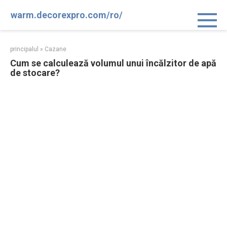
Sari
warm.decorexpro.com/ro/
la
conținut
principalul
»
Cazane
Cum se calculează volumul unui încălzitor de apă
de stocare?