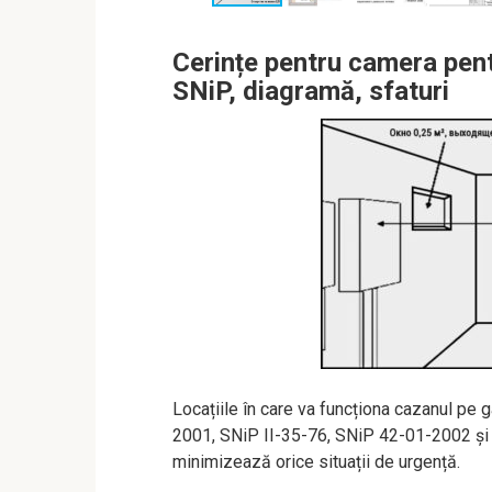
Cerințe pentru camera pent
SNiP, diagramă, sfaturi
Locațiile în care va funcționa cazanul pe
2001, SNiP II-35-76, SNiP 42-01-2002 ș
minimizează orice situații de urgență.