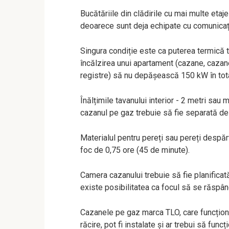
Bucătăriile din clădirile cu mai multe etaj
deoarece sunt deja echipate cu comunicaț
Singura condiție este ca puterea termică to
încălzirea unui apartament (cazane, cazane
registre) să nu depășească 150 kW în tota
Înălțimile tavanului interior - 2 metri sau m
cazanul pe gaz trebuie să fie separată de î
Materialul pentru pereți sau pereți despărț
foc de 0,75 ore (45 de minute).
Camera cazanului trebuie să fie planificată
existe posibilitatea ca focul să se răspân
Cazanele pe gaz marca TLO, care funcționea
răcire, pot fi instalate și ar trebui să fun