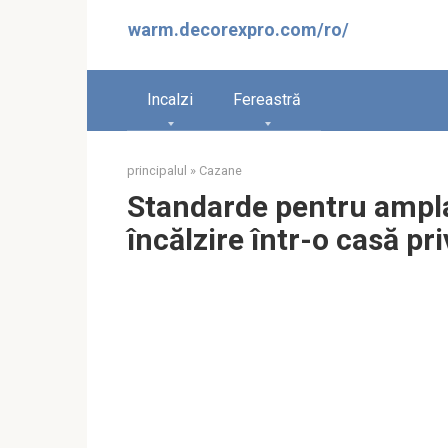
Sari
warm.decorexpro.com/ro/
la
conținut
Incalzi
Fereastră
principalul
»
Cazane
Standarde pentru ampl
încălzire într-o casă pr