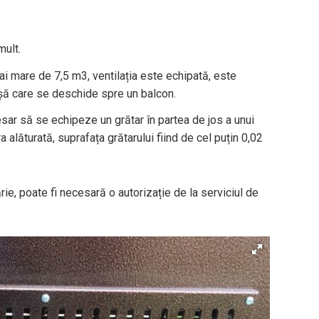
mult.
ai mare de 7,5 m3, ventilația este echipată, este
ușă care se deschide spre un balcon.
sar să se echipeze un grătar în partea de jos a unui
 alăturată, suprafața grătarului fiind de cel puțin 0,02
ie, poate fi necesară o autorizație de la serviciul de