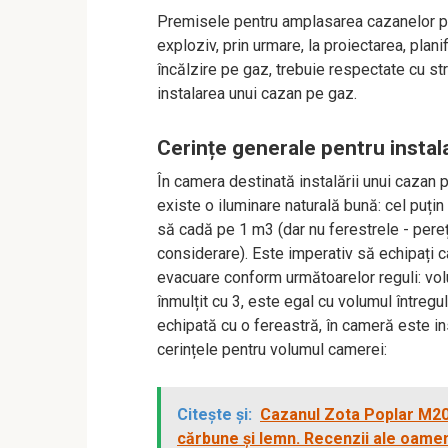
Premisele pentru amplasarea cazanelor pe
exploziv, prin urmare, la proiectarea, plan
încălzire pe gaz, trebuie respectate cu st
instalarea unui cazan pe gaz.
Cerințe generale pentru instal
În camera destinată instalării unui cazan
existe o iluminare naturală bună: cel puți
să cadă pe 1 m3 (dar nu ferestrele - pereți
considerare). Este imperativ să echipați c
evacuare conform următoarelor reguli: volum
înmulțit cu 3, este egal cu volumul întregu
echipată cu o fereastră, în cameră este in
cerințele pentru volumul camerei:
Citește și:
Cazanul Zota Poplar M20 
cărbune și lemn. Recenzii ale oamen