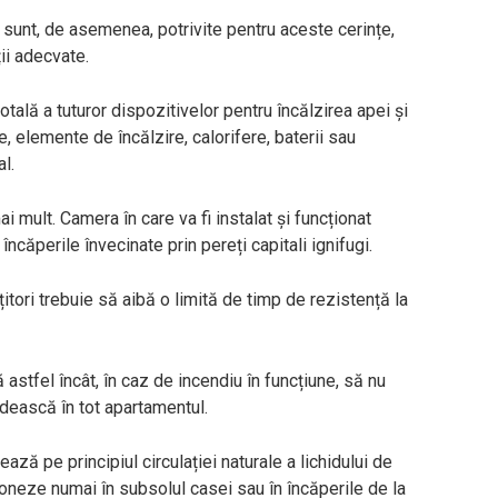
e sunt, de asemenea, potrivite pentru aceste cerințe,
ii adecvate.
tală a tuturor dispozitivelor pentru încălzirea apei și
, elemente de încălzire, calorifere, baterii sau
l.
ai mult. Camera în care va fi instalat și funcționat
ncăperile învecinate prin pereți capitali ignifugi.
itori trebuie să aibă o limită de timp de rezistență la
 astfel încât, în caz de incendiu în funcțiune, să nu
dească în tot apartamentul.
ză pe principiul circulației naturale a lichidului de
cționeze numai în subsolul casei sau în încăperile de la