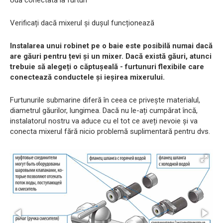
Udă conectată la furtun
Verificați dacă mixerul și dușul funcționează
Instalarea unui robinet pe o baie este posibilă numai dacă
are găuri pentru țevi și un mixer. Dacă există găuri, atunci
trebuie să alegeți o căptușeală - furtunuri flexibile care
conectează conductele și ieșirea mixerului.
Furtunurile submarine diferă în ceea ce privește materialul,
diametrul găurilor, lungimea. Dacă nu le-ați cumpărat încă,
instalatorul nostru va aduce cu el tot ce aveți nevoie și va
conecta mixerul fără nicio problemă suplimentară pentru dvs.