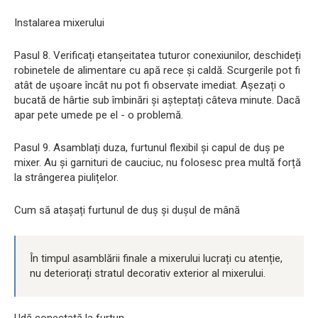
Instalarea mixerului
Pasul 8. Verificați etanșeitatea tuturor conexiunilor, deschideți
robinetele de alimentare cu apă rece și caldă. Scurgerile pot fi
atât de ușoare încât nu pot fi observate imediat. Așezați o
bucată de hârtie sub îmbinări și așteptați câteva minute. Dacă
apar pete umede pe el - o problemă.
Pasul 9. Asamblați duza, furtunul flexibil și capul de duș pe
mixer. Au și garnituri de cauciuc, nu folosesc prea multă forță
la strângerea piulițelor.
Cum să atașați furtunul de duș și dușul de mână
În timpul asamblării finale a mixerului lucrați cu atenție,
nu deteriorați stratul decorativ exterior al mixerului.