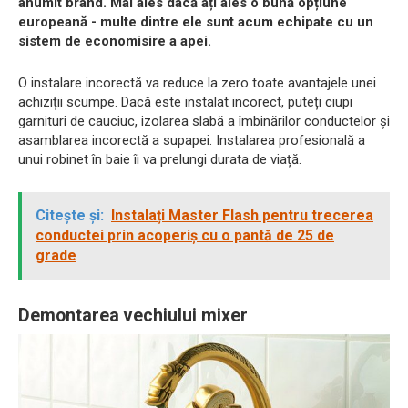
anumit brand. Mai ales dacă ați ales o bună opțiune
europeană - multe dintre ele sunt acum echipate cu un
sistem de economisire a apei.
O instalare incorectă va reduce la zero toate avantajele unei
achiziții scumpe. Dacă este instalat incorect, puteți ciupi
garnituri de cauciuc, izolarea slabă a îmbinărilor conductelor și
asamblarea incorectă a supapei. Instalarea profesională a
unui robinet în baie îi va prelungi durata de viață.
Citește și:
Instalați Master Flash pentru trecerea
conductei prin acoperiș cu o pantă de 25 de
grade
Demontarea vechiului mixer