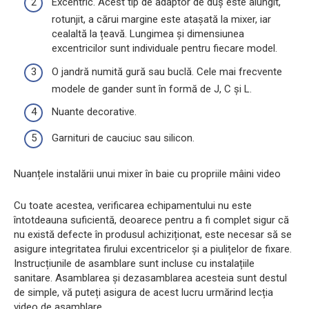
Excentric. Acest tip de adaptor de duș este alungit,
rotunjit, a cărui margine este atașată la mixer, iar
cealaltă la țeavă. Lungimea și dimensiunea
excentricilor sunt individuale pentru fiecare model.
O jandră numită gură sau buclă. Cele mai frecvente
modele de gander sunt în formă de J, C și L.
Nuante decorative.
Garnituri de cauciuc sau silicon.
Nuanțele instalării unui mixer în baie cu propriile mâini video
Cu toate acestea, verificarea echipamentului nu este
întotdeauna suficientă, deoarece pentru a fi complet sigur că
nu există defecte în produsul achiziționat, este necesar să se
asigure integritatea firului excentricelor și a piulițelor de fixare.
Instrucțiunile de asamblare sunt incluse cu instalațiile
sanitare. Asamblarea și dezasamblarea acesteia sunt destul
de simple, vă puteți asigura de acest lucru urmărind lecția
video de asamblare.