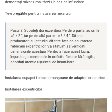
demontați mixerul mai târziu în caz de înfundare.
Țevi pregătite pentru instalarea mixerului
Pasul 3. Scoateți doi excentrici. Pe de o parte, au un fir
ø1 / 2 ″, iar pe de altă parte - ø3 / 4 ″. Diferiti
producatori au atitudini diferite fata de acuratetea
fabricarii excentricilor. Vă sfătuim să verificați
dimensiunile acestuia. Pentru a face acest lucru,
înșurubați excentricele în orificiile filetate fără sigiliu,
acordați atenție ușurinței de înșurubare.
Instalarea supapei folosind manșoane de adaptor excentrice
Instalarea excentricilor