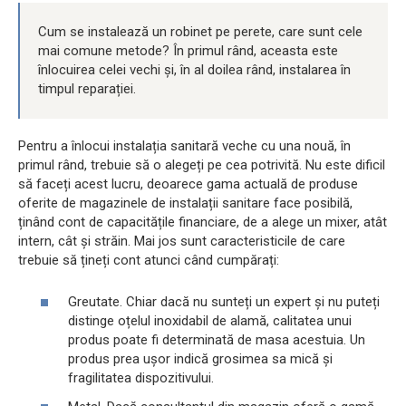
Cum se instalează un robinet pe perete, care sunt cele
mai comune metode? În primul rând, aceasta este
înlocuirea celei vechi și, în al doilea rând, instalarea în
timpul reparației.
Pentru a înlocui instalația sanitară veche cu una nouă, în
primul rând, trebuie să o alegeți pe cea potrivită. Nu este dificil
să faceți acest lucru, deoarece gama actuală de produse
oferite de magazinele de instalații sanitare face posibilă,
ținând cont de capacitățile financiare, de a alege un mixer, atât
intern, cât și străin. Mai jos sunt caracteristicile de care
trebuie să țineți cont atunci când cumpărați:
Greutate. Chiar dacă nu sunteți un expert și nu puteți
distinge oțelul inoxidabil de alamă, calitatea unui
produs poate fi determinată de masa acestuia. Un
produs prea ușor indică grosimea sa mică și
fragilitatea dispozitivului.