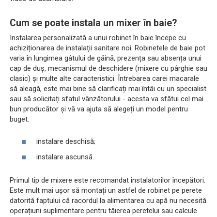
Cum se poate instala un mixer în baie?
Instalarea personalizată a unui robinet în baie începe cu
achiziționarea de instalații sanitare noi. Robinetele de baie pot
varia în lungimea gâtului de găină, prezența sau absența unui
cap de duș, mecanismul de deschidere (mixere cu pârghie sau
clasic) și multe alte caracteristici. Întrebarea carei macarale
să aleagă, este mai bine să clarificați mai întâi cu un specialist
sau să solicitați sfatul vânzătorului - acesta va sfătui cel mai
bun producător și vă va ajuta să alegeți un model pentru
buget.
instalare deschisă;
instalare ascunsă.
Primul tip de mixere este recomandat instalatorilor începători.
Este mult mai ușor să montați un astfel de robinet pe perete
datorită faptului că racordul la alimentarea cu apă nu necesită
operațiuni suplimentare pentru tăierea peretelui sau calcule