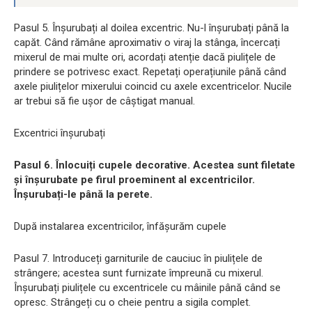
Pasul 5. Înșurubați al doilea excentric. Nu-l înșurubați până la
capăt. Când rămâne aproximativ o viraj la stânga, încercați
mixerul de mai multe ori, acordați atenție dacă piulițele de
prindere se potrivesc exact. Repetați operațiunile până când
axele piulițelor mixerului coincid cu axele excentricelor. Nucile
ar trebui să fie ușor de câștigat manual.
Excentrici înșurubați
Pasul 6. Înlocuiți cupele decorative. Acestea sunt filetate
și înșurubate pe firul proeminent al excentricilor.
Înșurubați-le până la perete.
După instalarea excentricilor, înfășurăm cupele
Pasul 7. Introduceți garniturile de cauciuc în piulițele de
strângere; acestea sunt furnizate împreună cu mixerul.
Înșurubați piulițele cu excentricele cu mâinile până când se
opresc. Strângeți cu o cheie pentru a sigila complet.