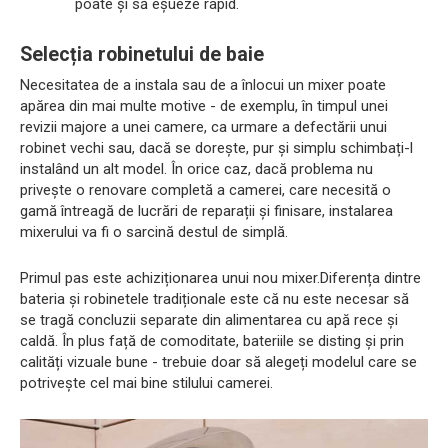
poate și să eșueze rapid.
Selecția robinetului de baie
Necesitatea de a instala sau de a înlocui un mixer poate
apărea din mai multe motive - de exemplu, în timpul unei
revizii majore a unei camere, ca urmare a defectării unui
robinet vechi sau, dacă se dorește, pur și simplu schimbați-l
instalând un alt model. În orice caz, dacă problema nu
privește o renovare completă a camerei, care necesită o
gamă întreagă de lucrări de reparații și finisare, instalarea
mixerului va fi o sarcină destul de simplă.
Primul pas este achiziționarea unui nou mixer.Diferența dintre
bateria și robinetele tradiționale este că nu este necesar să
se tragă concluzii separate din alimentarea cu apă rece și
caldă. În plus față de comoditate, bateriile se disting și prin
calități vizuale bune - trebuie doar să alegeți modelul care se
potrivește cel mai bine stilului camerei.