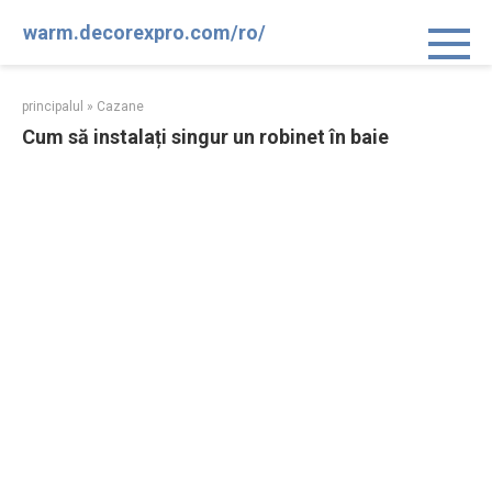
Sari
warm.decorexpro.com/ro/
la
conținut
principalul
»
Cazane
Cum să instalați singur un robinet în baie