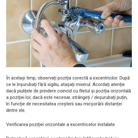
În același timp, observați poziția corectă a excentricilor. După
ce le înșurubați fără sigiliu, atașați mixerul. Acordați atenție
dacă piulițele de prindere coincid cu filetul și poziția orizontală
a poziției lor, dacă este necesar, strângeți / deșurubați puțin,
în funcție de necesitatea creșterii sau micșorării distanței
dintre ele.
Verificarea poziției orizontale a excentricelor instalate