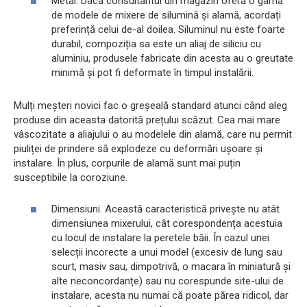
Metal. Dacă consultantul din magazin oferă o gamă
de modele de mixere de silumină și alamă, acordați
preferință celui de-al doilea. Siluminul nu este foarte
durabil, compoziția sa este un aliaj de siliciu cu
aluminiu, produsele fabricate din acesta au o greutate
minimă și pot fi deformate în timpul instalării.
Mulți meșteri novici fac o greșeală standard atunci când aleg
produse din aceasta datorită prețului scăzut. Cea mai mare
vâscozitate a aliajului o au modelele din alamă, care nu permit
piuliței de prindere să explodeze cu deformări ușoare și
instalare. În plus, corpurile de alamă sunt mai puțin
susceptibile la coroziune.
Dimensiuni. Această caracteristică privește nu atât
dimensiunea mixerului, cât corespondența acestuia
cu locul de instalare la peretele băii. În cazul unei
selecții incorecte a unui model (excesiv de lung sau
scurt, masiv sau, dimpotrivă, o macara în miniatură și
alte neconcordanțe) sau nu corespunde site-ului de
instalare, acesta nu numai că poate părea ridicol, dar