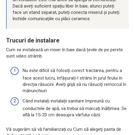
Dacă aveți suficient spațiu liber în baie, atunci puteți
face un stand separat, puteți conecta mixerul și puteți
închide comunicațiile cu plăci ceramice.
Trucuri de instalare
Cum se instalează un mixer în baie dacă țevile de pe perete
sunt video strâmb
Nu este dificil să folosiți corect tractarea, pentru a
face acest lucru, înfășurați-l strâns în jurul firului în
direcția răsucirii. Aveți grijă să nu răsuciți remorcul în
mănunchiuri.
Când instalați instalații sanitare împreună cu
conductele de apă, va trebui să marcați înălțimea. Se
află la 15-20 cm deasupra vârfului căzii.
Vă sugerăm să vă familiarizați cu Cum să alegeți pasta de