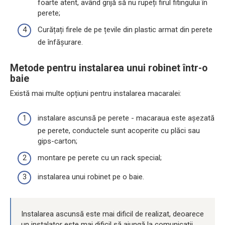
foarte atent, având grijă să nu rupeți firul fitingului în
perete;
Curățați firele de pe țevile din plastic armat din perete
de înfășurare.
Metode pentru instalarea unui robinet într-o
baie
Există mai multe opțiuni pentru instalarea macaralei:
instalare ascunsă pe perete - macaraua este așezată
pe perete, conductele sunt acoperite cu plăci sau
gips-carton;
montare pe perete cu un rack special;
instalarea unui robinet pe o baie.
Instalarea ascunsă este mai dificil de realizat, deoarece
un instalator este mai dificil să ajungă la comunicații.