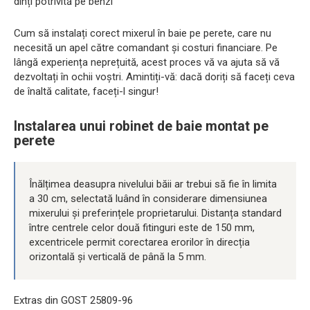
dinți potrivită pe benzi
Cum să instalați corect mixerul în baie pe perete, care nu
necesită un apel către comandant și costuri financiare. Pe
lângă experiența neprețuită, acest proces vă va ajuta să vă
dezvoltați în ochii voștri. Amintiți-vă: dacă doriți să faceți ceva
de înaltă calitate, faceți-l singur!
Instalarea unui robinet de baie montat pe
perete
Înălțimea deasupra nivelului băii ar trebui să fie în limita
a 30 cm, selectată luând în considerare dimensiunea
mixerului și preferințele proprietarului. Distanța standard
între centrele celor două fitinguri este de 150 mm,
excentricele permit corectarea erorilor în direcția
orizontală și verticală de până la 5 mm.
Extras din GOST 25809-96