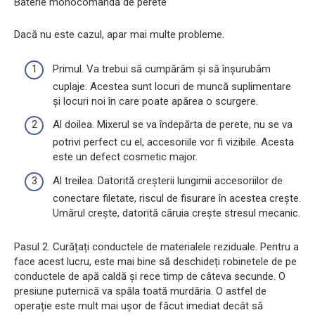
Baterie monocomandă de perete
Dacă nu este cazul, apar mai multe probleme.
Primul. Va trebui să cumpărăm și să înșurubăm
cuplaje. Acestea sunt locuri de muncă suplimentare
și locuri noi în care poate apărea o scurgere.
Al doilea. Mixerul se va îndepărta de perete, nu se va
potrivi perfect cu el, accesoriile vor fi vizibile. Acesta
este un defect cosmetic major.
Al treilea. Datorită creșterii lungimii accesoriilor de
conectare filetate, riscul de fisurare în acestea crește.
Umărul crește, datorită căruia crește stresul mecanic.
Pasul 2. Curățați conductele de materialele reziduale. Pentru a
face acest lucru, este mai bine să deschideți robinetele de pe
conductele de apă caldă și rece timp de câteva secunde. O
presiune puternică va spăla toată murdăria. O astfel de
operație este mult mai ușor de făcut imediat decât să