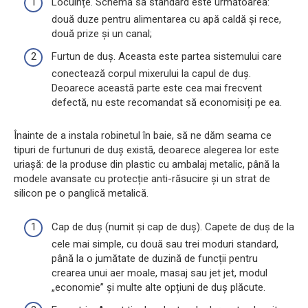
Locuințe. Schema sa standard este următoarea:
două duze pentru alimentarea cu apă caldă și rece,
două prize și un canal;
Furtun de duș. Aceasta este partea sistemului care
conectează corpul mixerului la capul de duș.
Deoarece această parte este cea mai frecvent
defectă, nu este recomandat să economisiți pe ea.
Înainte de a instala robinetul în baie, să ne dăm seama ce
tipuri de furtunuri de duș există, deoarece alegerea lor este
uriașă: de la produse din plastic cu ambalaj metalic, până la
modele avansate cu protecție anti-răsucire și un strat de
silicon pe o panglică metalică.
Cap de duș (numit și cap de duș). Capete de duș de la
cele mai simple, cu două sau trei moduri standard,
până la o jumătate de duzină de funcții pentru
crearea unui aer moale, masaj sau jet jet, modul
„economie” și multe alte opțiuni de duș plăcute.