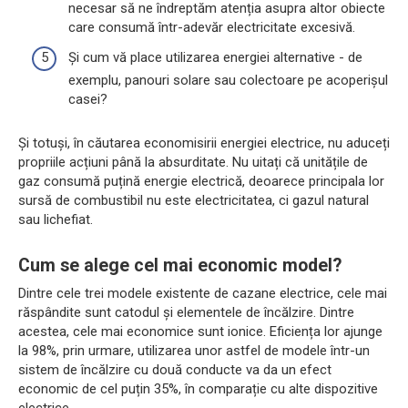
necesar să ne îndreptăm atenția asupra altor obiecte
care consumă într-adevăr electricitate excesivă.
Și cum vă place utilizarea energiei alternative - de
exemplu, panouri solare sau colectoare pe acoperișul
casei?
Și totuși, în căutarea economisirii energiei electrice, nu aduceți
propriile acțiuni până la absurditate. Nu uitați că unitățile de
gaz consumă puțină energie electrică, deoarece principala lor
sursă de combustibil nu este electricitatea, ci gazul natural
sau lichefiat.
Cum se alege cel mai economic model?
Dintre cele trei modele existente de cazane electrice, cele mai
răspândite sunt catodul și elementele de încălzire. Dintre
acestea, cele mai economice sunt ionice. Eficiența lor ajunge
la 98%, prin urmare, utilizarea unor astfel de modele într-un
sistem de încălzire cu două conducte va da un efect
economic de cel puțin 35%, în comparație cu alte dispozitive