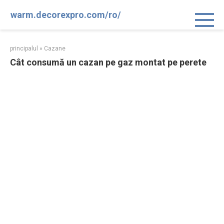
Sari
warm.decorexpro.com/ro/
la
conținut
principalul
»
Cazane
Cât consumă un cazan pe gaz montat pe perete