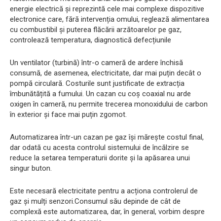
energie electrică și reprezintă cele mai complexe dispozitive
electronice care, fără intervenția omului, reglează alimentarea
cu combustibil și puterea flăcării arzătoarelor pe gaz,
controlează temperatura, diagnostică defecțiunile
Un ventilator (turbină) într-o cameră de ardere închisă
consumă, de asemenea, electricitate, dar mai puțin decât o
pompă circulară. Costurile sunt justificate de extracția
îmbunătățită a fumului. Un cazan cu coș coaxial nu arde
oxigen în cameră, nu permite trecerea monoxidului de carbon
în exterior și face mai puțin zgomot.
Automatizarea într-un cazan pe gaz își mărește costul final,
dar odată cu acesta controlul sistemului de încălzire se
reduce la setarea temperaturii dorite și la apăsarea unui
singur buton.
Este necesară electricitate pentru a acționa controlerul de
gaz și mulți senzori.Consumul său depinde de cât de
complexă este automatizarea, dar, în general, vorbim despre