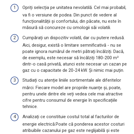
Opriți selecția pe unitatea nevolatilă. Cel mai probabil,
va fi o versiune de podea. Din punct de vedere al
funcționalității și confortului, din păcate, nu este în
măsură să concureze cu omologii săi volatili.
Cumpărați un dispozitiv volatil, dar cu putere redusă.
Aici, desigur, există o limitare semnificativă - nu se
poate ignora numărul de metri pătrați încălziți. Dacă,
de exemplu, este necesar să încălziți 180-200 m²
dintr-o casă privată, atunci este necesar un cazan pe
gaz cu o capacitate de 20-24 kW. Și nimic mai puțin.
Studiați cu atenție liniile sortimentale ale diferitelor
mărci. Fiecare model are propriile nuanțe și, poate,
pentru unele dintre ele veți vedea cele mai atractive
cifre pentru consumul de energie în specificațiile
tehnice.
Analizați ce constituie costul total al facturilor de
energie electrică.Poate că ponderea acestor costuri
atribuibile cazanului pe gaz este neglijabilă și este