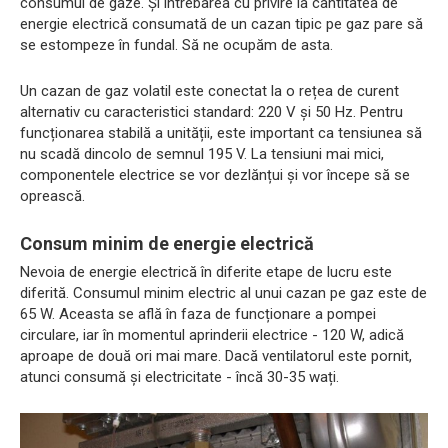
consumul de gaze. Și întrebarea cu privire la cantitatea de
energie electrică consumată de un cazan tipic pe gaz pare să
se estompeze în fundal. Să ne ocupăm de asta.
Un cazan de gaz volatil este conectat la o rețea de curent
alternativ cu caracteristici standard: 220 V și 50 Hz. Pentru
funcționarea stabilă a unității, este important ca tensiunea să
nu scadă dincolo de semnul 195 V. La tensiuni mai mici,
componentele electrice se vor dezlănțui și vor începe să se
oprească.
Consum minim de energie electrică
Nevoia de energie electrică în diferite etape de lucru este
diferită. Consumul minim electric al unui cazan pe gaz este de
65 W. Aceasta se află în faza de funcționare a pompei
circulare, iar în momentul aprinderii electrice - 120 W, adică
aproape de două ori mai mare. Dacă ventilatorul este pornit,
atunci consumă și electricitate - încă 30-35 wați.