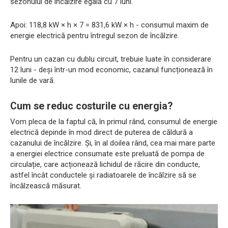
sezonului de încălzire egală cu 7 luni.
Apoi: 118,8 kW × h × 7 = 831,6 kW × h - consumul maxim de
energie electrică pentru întregul sezon de încălzire.
Pentru un cazan cu dublu circuit, trebuie luate în considerare
12 luni - deși într-un mod economic, cazanul funcționează în
lunile de vară.
Cum se reduc costurile cu energia?
Vom pleca de la faptul că, în primul rând, consumul de energie
electrică depinde în mod direct de puterea de căldură a
cazanului de încălzire. Și, în al doilea rând, cea mai mare parte
a energiei electrice consumate este preluată de pompa de
circulație, care acționează lichidul de răcire din conducte,
astfel încât conductele și radiatoarele de încălzire să se
încălzească măsurat.