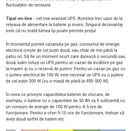
fluctuațiilor de tensiune.
Tipul on-line
- cel mai avansat UPS. Acestea trec ușor de la
rețeaua de alimentare la baterie și invers. Singurul dezavantaj
este că nu toată lumea își poate permite prețul.
În momentul pornirii cazanului pe gaz, consumul de energie
electrică crește de cel puțin două, sau chiar de trei până la
patru ori. Să fie un moment scurt care durează o secundă sau
două, luăm totuși un UPS pentru un cazan de încălzire pe gaz
la maxim și cu o rezervă de putere. Pentru un cazan pe gaz cu
o putere electrică de 100 W, este necesar un UPS cu o putere
de cel puțin 300 W (cu o marjă de până la 450-500 W).
În ceea ce privește capacitatea bateriei de stocare, de
exemplu, o baterie cu o capacitate de 50 Ah va fi suficientă cu
un consum de energie de 100 W pentru 4-5 ore de
funcționare. Pentru a oferi 9-10 ore de funcționare, trebuie să
aveți două astfel de baterii etc.