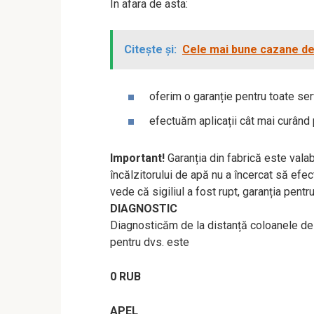
In afara de asta:
Citește și:
Cele mai bune cazane de 
oferim o garanție pentru toate serv
efectuăm aplicații cât mai curând 
Important!
Garanția din fabrică este valab
încălzitorului de apă nu a încercat să efec
vede că sigiliul a fost rupt, garanția pent
DIAGNOSTIC
Diagnosticăm de la distanță coloanele de d
pentru dvs. este
0 RUB
APEL