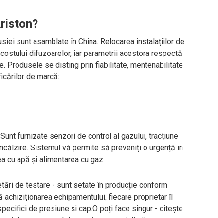
riston?
iei sunt asamblate în China. Relocarea instalațiilor de
 costului difuzoarelor, iar parametrii acestora respectă
. Produsele se disting prin fiabilitate, mentenabilitate
icărilor de marcă:
Sunt furnizate senzori de control al gazului, tracțiune
încălzire. Sistemul vă permite să preveniți o urgență în
ea cu apă și alimentarea cu gaz.
ări de testare - sunt setate în producție conform
 achiziționarea echipamentului, fiecare proprietar îl
pecifici de presiune și cap.O poți face singur - citește