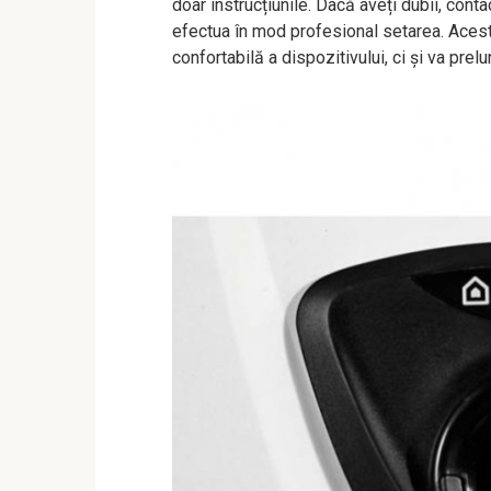
doar instrucțiunile. Dacă aveți dubii, cont
efectua în mod profesional setarea. Acest 
confortabilă a dispozitivului, ci și va prel