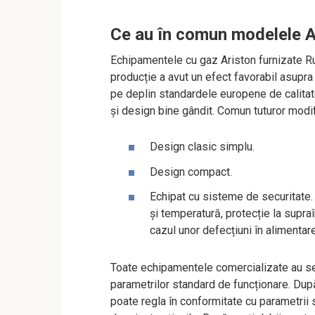
Ce au în comun modelele A
Echipamentele cu gaz Ariston furnizate Rus
producție a avut un efect favorabil asupra
pe deplin standardele europene de calitate
și design bine gândit. Comun tuturor modif
Design clasic simplu.
Design compact.
Echipat cu sisteme de securitate. 
și temperatură, protecție la supra
cazul unor defecțiuni în alimentar
Toate echipamentele comercializate au set
parametrilor standard de funcționare. După
poate regla în conformitate cu parametrii s