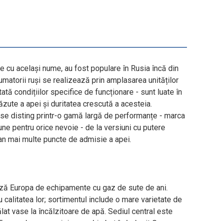
e cu același nume, au fost populare în Rusia încă din
umatorii ruși se realizează prin amplasarea unităților
tă condițiilor specifice de funcționare - sunt luate în
ăzute a apei și duritatea crescută a acesteia.
 se disting printr-o gamă largă de performanțe - marca
une pentru orice nevoie - de la versiuni cu putere
an mai multe puncte de admisie a apei.
ează Europa de echipamente cu gaz de sute de ani.
calitatea lor; sortimentul include o mare varietate de
lat vase la încălzitoare de apă. Sediul central este