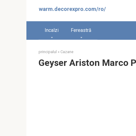
Sari
warm.decorexpro.com/ro/
la
conținut
Incalzi
Fereastră
principalul
»
Cazane
Geyser Ariston Marco Po