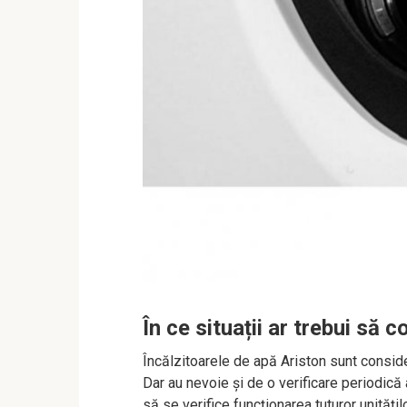
În ce situații ar trebui să
Încălzitoarele de apă Ariston sunt consider
Dar au nevoie și de o verificare periodică 
să se verifice funcționarea tuturor unitățilo