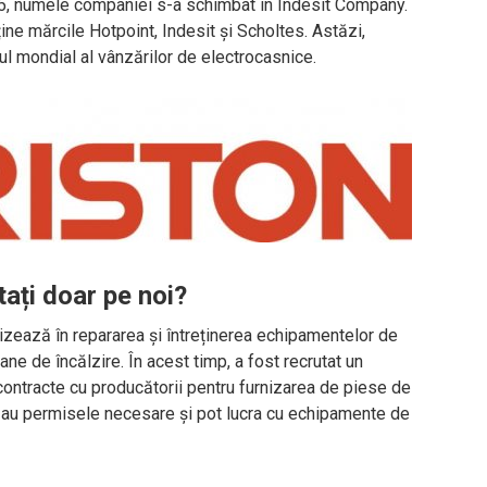
05, numele companiei s-a schimbat în Indesit Company.
ne mărcile Hotpoint, Indesit și Scholtes. Astăzi,
ul mondial al vânzărilor de electrocasnice.
ați doar pe noi?
izează în repararea și întreținerea echipamentelor de
ne de încălzire. În acest timp, a fost recrutat un
 contracte cu producătorii pentru furnizarea de piese de
i au permisele necesare și pot lucra cu echipamente de