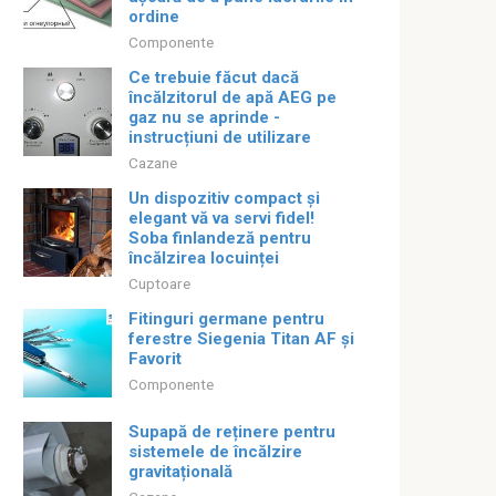
ordine
Componente
Ce trebuie făcut dacă
încălzitorul de apă AEG pe
gaz nu se aprinde -
instrucțiuni de utilizare
Cazane
Un dispozitiv compact și
elegant vă va servi fidel!
Soba finlandeză pentru
încălzirea locuinței
Cuptoare
Fitinguri germane pentru
ferestre Siegenia Titan AF și
Favorit
Componente
Supapă de reținere pentru
sistemele de încălzire
gravitațională