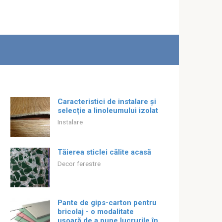
Caracteristici de instalare și
selecție a linoleumului izolat
Instalare
Tăierea sticlei călite acasă
Decor ferestre
Pante de gips-carton pentru
bricolaj - o modalitate
ușoară de a pune lucrurile în