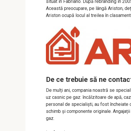
situat în Fabriano. După rebranding în 20
Această preocupare, pe lângă Ariston, deți
Ariston ocupă locul al treilea în clasament
De ce trebuie să ne contact
De mulți ani, compania noastră se special
uz casnic pe gaz: încălzitoare de apă, caza
personal de specialiști, au fost încheiate
schimb și componente originale. Angajați
gaz.