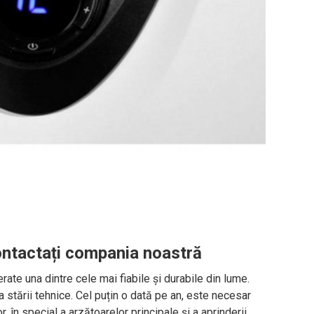
 contactați compania noastră
ate una dintre cele mai fiabile și durabile din lume.
a stării tehnice. Cel puțin o dată pe an, este necesar
r, în special a arzătoarelor principale și a aprinderii.