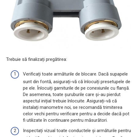
Trebuie să finalizați pregătirea:
Verificați toate armăturile de blocare. Dacă supapele
sunt din fontă, asigurați-vă că înlocuiți presetupele de
pe ele. Înlocuiți garniturile de pe conexiunile cu flanșă.
De asemenea, toate șuruburile care și-au pierdut
aspectul inițial trebuie înlocuite. Asigurați-vă că
instalați manometre noi, se recomandă trimiterea
celor vechi pentru verificare pentru a decide dacă pot
fi utilizate în continuare pentru măsurători.
Inspectați vizual toate conductele și armăturile pentru