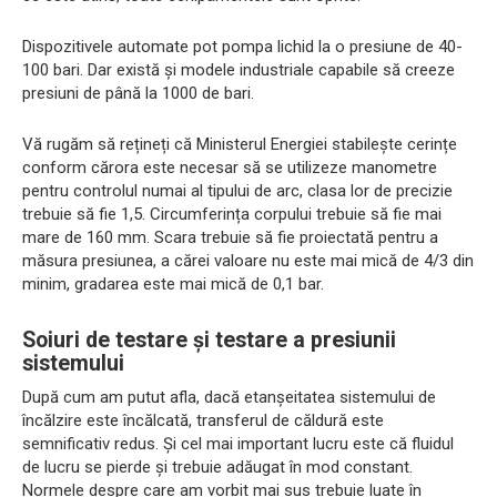
Dispozitivele automate pot pompa lichid la o presiune de 40-
100 bari. Dar există și modele industriale capabile să creeze
presiuni de până la 1000 de bari.
Vă rugăm să rețineți că Ministerul Energiei stabilește cerințe
conform cărora este necesar să se utilizeze manometre
pentru controlul numai al tipului de arc, clasa lor de precizie
trebuie să fie 1,5. Circumferința corpului trebuie să fie mai
mare de 160 mm. Scara trebuie să fie proiectată pentru a
măsura presiunea, a cărei valoare nu este mai mică de 4/3 din
minim, gradarea este mai mică de 0,1 bar.
Soiuri de testare și testare a presiunii
sistemului
După cum am putut afla, dacă etanșeitatea sistemului de
încălzire este încălcată, transferul de căldură este
semnificativ redus. Și cel mai important lucru este că fluidul
de lucru se pierde și trebuie adăugat în mod constant.
Normele despre care am vorbit mai sus trebuie luate în