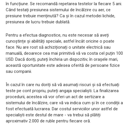
în funcțiune. Se recomandă repetarea testelor la fiecare 5 ani.
Când testați presiunea sistemului de încălzire cu aer, ce
presiune trebuie menținută? Ca și în cazul metodei lichide,
presiunea de lucru trebuie dublată.
Pentru a efectua diagnostice, nu este necesar să aveți
cunoștințe și abilități speciale, astfel încât oricine o poate
face. Nu are rost să achiziționați o unitate electrică sau
manuală, deoarece cea mai primitivă vă va costa cel puțin 100
USD. Dacă doriți, puteți închiria un dispozitiv; în orașele mari,
această oportunitate este adesea oferită de persoane fizice
sau companii.
În cazul în care nu doriți să vă asumați riscuri și să efectuați
teste pe cont propriu, puteți angaja specialiști. La finalizarea
procedurii, acestea vă vor oferi un act de sertizare a
sistemului de încălzire, care vă va indica cum și în ce condiții a
fost efectuată lucrarea. Dar costul serviciilor unor astfel de
specialiști este destul de mare - va trebui să plătiți
aproximativ 2.000 de ruble pentru fiecare oră.