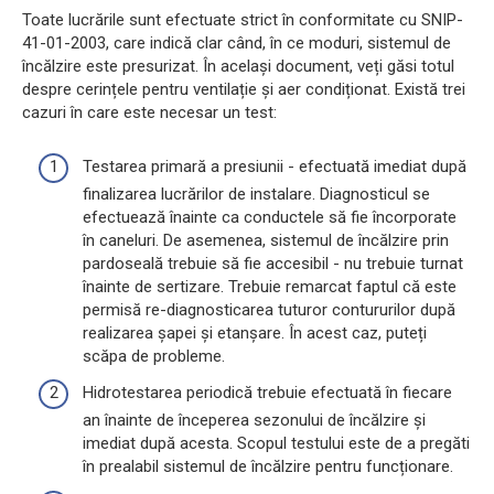
Toate lucrările sunt efectuate strict în conformitate cu SNIP-
41-01-2003, care indică clar când, în ce moduri, sistemul de
încălzire este presurizat. În același document, veți găsi totul
despre cerințele pentru ventilație și aer condiționat. Există trei
cazuri în care este necesar un test:
Testarea primară a presiunii - efectuată imediat după
finalizarea lucrărilor de instalare. Diagnosticul se
efectuează înainte ca conductele să fie încorporate
în caneluri. De asemenea, sistemul de încălzire prin
pardoseală trebuie să fie accesibil - nu trebuie turnat
înainte de sertizare. Trebuie remarcat faptul că este
permisă re-diagnosticarea tuturor contururilor după
realizarea șapei și etanșare. În acest caz, puteți
scăpa de probleme.
Hidrotestarea periodică trebuie efectuată în fiecare
an înainte de începerea sezonului de încălzire și
imediat după acesta. Scopul testului este de a pregăti
în prealabil sistemul de încălzire pentru funcționare.