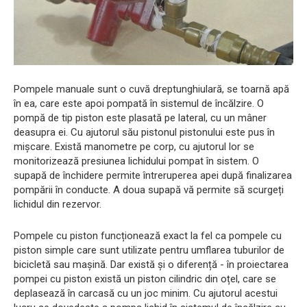
Pompele manuale sunt o cuvă dreptunghiulară, se toarnă apă
în ea, care este apoi pompată în sistemul de încălzire. O
pompă de tip piston este plasată pe lateral, cu un mâner
deasupra ei. Cu ajutorul său pistonul pistonului este pus în
mișcare. Există manometre pe corp, cu ajutorul lor se
monitorizează presiunea lichidului pompat în sistem. O
supapă de închidere permite întreruperea apei după finalizarea
pompării în conducte. A doua supapă vă permite să scurgeți
lichidul din rezervor.
Pompele cu piston funcționează exact la fel ca pompele cu
piston simple care sunt utilizate pentru umflarea tuburilor de
bicicletă sau mașină. Dar există și o diferență - în proiectarea
pompei cu piston există un piston cilindric din oțel, care se
deplasează în carcasă cu un joc minim. Cu ajutorul acestui