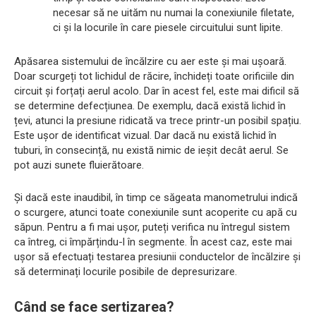
necesar să ne uităm nu numai la conexiunile filetate,
ci și la locurile în care piesele circuitului sunt lipite.
Apăsarea sistemului de încălzire cu aer este și mai ușoară.
Doar scurgeți tot lichidul de răcire, închideți toate orificiile din
circuit și forțați aerul acolo. Dar în acest fel, este mai dificil să
se determine defecțiunea. De exemplu, dacă există lichid în
țevi, atunci la presiune ridicată va trece printr-un posibil spațiu.
Este ușor de identificat vizual. Dar dacă nu există lichid în
tuburi, în consecință, nu există nimic de ieșit decât aerul. Se
pot auzi sunete fluierătoare.
Și dacă este inaudibil, în timp ce săgeata manometrului indică
o scurgere, atunci toate conexiunile sunt acoperite cu apă cu
săpun. Pentru a fi mai ușor, puteți verifica nu întregul sistem
ca întreg, ci împărțindu-l în segmente. În acest caz, este mai
ușor să efectuați testarea presiunii conductelor de încălzire și
să determinați locurile posibile de depresurizare.
Când se face sertizarea?