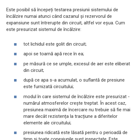
Este posibil să începeți testarea presiunii sistemului de
încălzire numai atunci când cazanul și rezervorul de
expansiune sunt întrerupte din circuit, altfel vor eșua. Cum
este presurizat sistemul de încălzire:
tot lichidul este golit din circuit;
apoi se toarnă apă rece în ea;
pe măsură ce se umple, excesul de aer este eliberat
din circuit;
după ce apa s-a acumulat, o suflantă de presiune
este furnizată circuitului;
modul în care sistemul de încălzire este presurizat -
numărul atmosferelor crește treptat. În acest caz,
presiunea maximă de încercare nu trebuie să fie mai
mare decât rezistența la tracțiune a diferitelor
elemente ale circuitului;
presiunea ridicată este lăsată pentru o perioadă de
timp și toate conexiunile sunt inspectate. Este