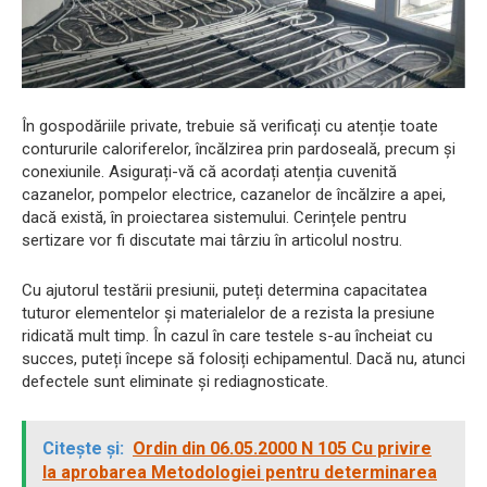
În gospodăriile private, trebuie să verificați cu atenție toate
contururile caloriferelor, încălzirea prin pardoseală, precum și
conexiunile. Asigurați-vă că acordați atenția cuvenită
cazanelor, pompelor electrice, cazanelor de încălzire a apei,
dacă există, în proiectarea sistemului. Cerințele pentru
sertizare vor fi discutate mai târziu în articolul nostru.
Cu ajutorul testării presiunii, puteți determina capacitatea
tuturor elementelor și materialelor de a rezista la presiune
ridicată mult timp. În cazul în care testele s-au încheiat cu
succes, puteți începe să folosiți echipamentul. Dacă nu, atunci
defectele sunt eliminate și rediagnosticate.
Citește și:
Ordin din 06.05.2000 N 105 Cu privire
la aprobarea Metodologiei pentru determinarea