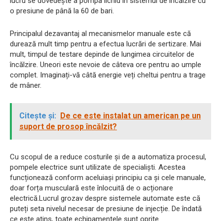
lucru se dovedește a pompa lichid în sistemul de încălzire cu
o presiune de până la 60 de bari.
Principalul dezavantaj al mecanismelor manuale este că
durează mult timp pentru a efectua lucrări de sertizare. Mai
mult, timpul de testare depinde de lungimea circuitelor de
încălzire. Uneori este nevoie de câteva ore pentru ao umple
complet. Imaginați-vă câtă energie veți cheltui pentru a trage
de mâner.
Citește și:
De ce este instalat un american pe un
suport de prosop încălzit?
Cu scopul de a reduce costurile și de a automatiza procesul,
pompele electrice sunt utilizate de specialiști. Acestea
funcționează conform aceluiași principiu ca și cele manuale,
doar forța musculară este înlocuită de o acționare
electrică.Lucrul grozav despre sistemele automate este că
puteți seta nivelul necesar de presiune de injecție. De îndată
ce este atins, toate echipamentele sunt oprite.