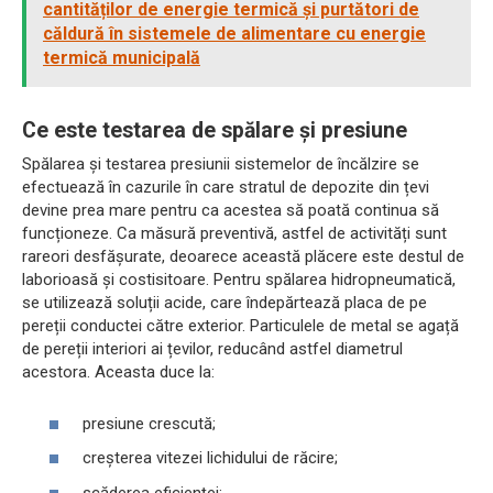
cantităților de energie termică și purtători de
căldură în sistemele de alimentare cu energie
termică municipală
Ce este testarea de spălare și presiune
Spălarea și testarea presiunii sistemelor de încălzire se
efectuează în cazurile în care stratul de depozite din țevi
devine prea mare pentru ca acestea să poată continua să
funcționeze. Ca măsură preventivă, astfel de activități sunt
rareori desfășurate, deoarece această plăcere este destul de
laborioasă și costisitoare. Pentru spălarea hidropneumatică,
se utilizează soluții acide, care îndepărtează placa de pe
pereții conductei către exterior. Particulele de metal se agață
de pereții interiori ai țevilor, reducând astfel diametrul
acestora. Aceasta duce la:
presiune crescută;
creșterea vitezei lichidului de răcire;
scăderea eficienței;