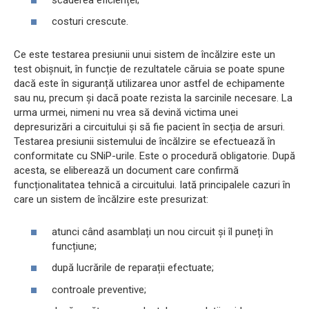
costuri crescute.
Ce este testarea presiunii unui sistem de încălzire este un
test obișnuit, în funcție de rezultatele căruia se poate spune
dacă este în siguranță utilizarea unor astfel de echipamente
sau nu, precum și dacă poate rezista la sarcinile necesare. La
urma urmei, nimeni nu vrea să devină victima unei
depresurizări a circuitului și să fie pacient în secția de arsuri.
Testarea presiunii sistemului de încălzire se efectuează în
conformitate cu SNiP-urile. Este o procedură obligatorie. După
acesta, se eliberează un document care confirmă
funcționalitatea tehnică a circuitului. Iată principalele cazuri în
care un sistem de încălzire este presurizat:
atunci când asamblați un nou circuit și îl puneți în
funcțiune;
după lucrările de reparații efectuate;
controale preventive;