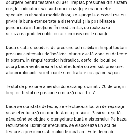
scurgere pentru testarea cu aer. Treptat, presiunea din sistem
crește, indicatorii săi sunt monitorizați pe manometre
speciale. În absența modificărilor, se ajunge la o concluzie cu
privire la buna etanșeitate a sistemului și la posibilitatea
punerii sale în funcțiune. În mod similar, se realizează
sertizarea podelei calde cu aer, inclusiv unele nuanțe.
Dacă există o scădere de presiune admisibilă în timpul testării
presiunii sistemului de încălzire, atunci există zone cu defecte
în sistem. În timpul testelor hidraulice, astfel de locuri se
scurg.Dacă verificarea a fost efectuată cu aer sub presiune,
atunci îmbinările și îmbinările sunt tratate cu apă cu săpun.
Testul de presiune a aerului durează aproximativ 20 de ore, în
timp ce testul de presiune durează doar 1 oră.
Dacă se constată defecte, se efectuează lucrări de reparații
și se efectuează din nou testarea presiunii. Pașii se repetă
până când se obține o etanșeitate bună a sistemului. Pe baza
rezultatelor lucrărilor efectuate, se elaborează un act de
testare a presiunii sistemului de încălzire. Este demn de