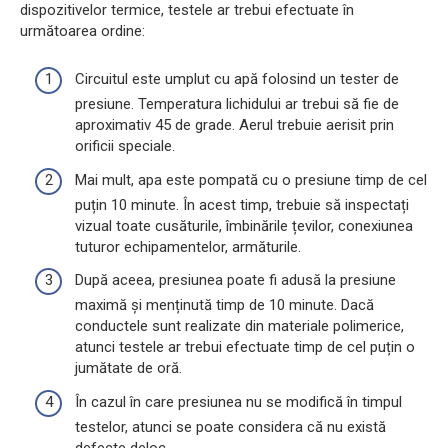
dispozitivelor termice, testele ar trebui efectuate în
următoarea ordine:
Circuitul este umplut cu apă folosind un tester de
presiune. Temperatura lichidului ar trebui să fie de
aproximativ 45 de grade. Aerul trebuie aerisit prin
orificii speciale.
Mai mult, apa este pompată cu o presiune timp de cel
puțin 10 minute. În acest timp, trebuie să inspectați
vizual toate cusăturile, îmbinările țevilor, conexiunea
tuturor echipamentelor, armăturile.
După aceea, presiunea poate fi adusă la presiune
maximă și menținută timp de 10 minute. Dacă
conductele sunt realizate din materiale polimerice,
atunci testele ar trebui efectuate timp de cel puțin o
jumătate de oră.
În cazul în care presiunea nu se modifică în timpul
testelor, atunci se poate considera că nu există
defecte deloc.