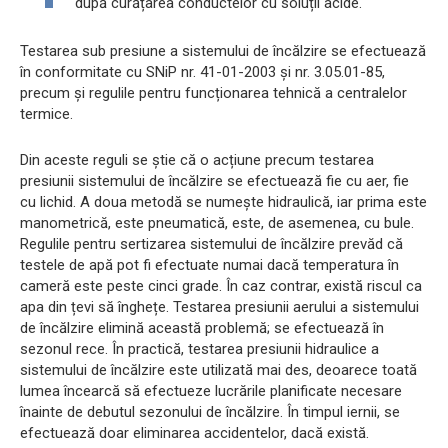
după curățarea conductelor cu soluții acide.
Testarea sub presiune a sistemului de încălzire se efectuează
în conformitate cu SNiP nr. 41-01-2003 și nr. 3.05.01-85,
precum și regulile pentru funcționarea tehnică a centralelor
termice.
Din aceste reguli se știe că o acțiune precum testarea
presiunii sistemului de încălzire se efectuează fie cu aer, fie
cu lichid. A doua metodă se numește hidraulică, iar prima este
manometrică, este pneumatică, este, de asemenea, cu bule.
Regulile pentru sertizarea sistemului de încălzire prevăd că
testele de apă pot fi efectuate numai dacă temperatura în
cameră este peste cinci grade. În caz contrar, există riscul ca
apa din țevi să înghețe. Testarea presiunii aerului a sistemului
de încălzire elimină această problemă; se efectuează în
sezonul rece. În practică, testarea presiunii hidraulice a
sistemului de încălzire este utilizată mai des, deoarece toată
lumea încearcă să efectueze lucrările planificate necesare
înainte de debutul sezonului de încălzire. În timpul iernii, se
efectuează doar eliminarea accidentelor, dacă există.