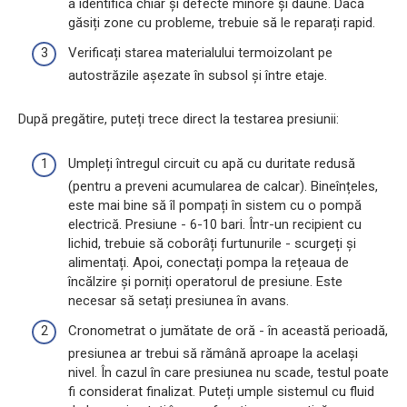
a identifica chiar și defecte minore și daune. Dacă
găsiți zone cu probleme, trebuie să le reparați rapid.
Verificați starea materialului termoizolant pe
autostrăzile așezate în subsol și între etaje.
După pregătire, puteți trece direct la testarea presiunii:
Umpleți întregul circuit cu apă cu duritate redusă
(pentru a preveni acumularea de calcar). Bineînțeles,
este mai bine să îl pompați în sistem cu o pompă
electrică. Presiune - 6-10 bari. Într-un recipient cu
lichid, trebuie să coborâți furtunurile - scurgeți și
alimentați. Apoi, conectați pompa la rețeaua de
încălzire și porniți operatorul de presiune. Este
necesar să setați presiunea în avans.
Cronometrat o jumătate de oră - în această perioadă,
presiunea ar trebui să rămână aproape la același
nivel. În cazul în care presiunea nu scade, testul poate
fi considerat finalizat. Puteți umple sistemul cu fluid