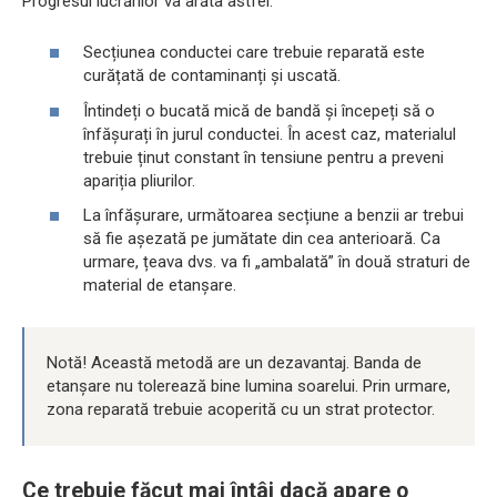
Progresul lucrărilor va arăta astfel:
Secțiunea conductei care trebuie reparată este
curățată de contaminanți și uscată.
Întindeți o bucată mică de bandă și începeți să o
înfășurați în jurul conductei. În acest caz, materialul
trebuie ținut constant în tensiune pentru a preveni
apariția pliurilor.
La înfășurare, următoarea secțiune a benzii ar trebui
să fie așezată pe jumătate din cea anterioară. Ca
urmare, țeava dvs. va fi „ambalată” în două straturi de
material de etanșare.
Notă! Această metodă are un dezavantaj. Banda de
etanșare nu tolerează bine lumina soarelui. Prin urmare,
zona reparată trebuie acoperită cu un strat protector.
Ce trebuie făcut mai întâi dacă apare o