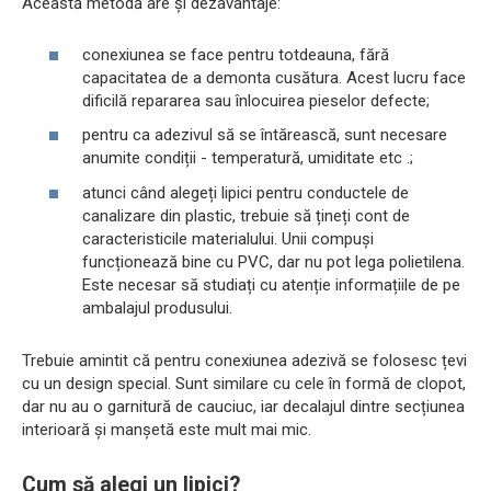
Această metodă are și dezavantaje:
conexiunea se face pentru totdeauna, fără
capacitatea de a demonta cusătura. Acest lucru face
dificilă repararea sau înlocuirea pieselor defecte;
pentru ca adezivul să se întărească, sunt necesare
anumite condiții - temperatură, umiditate etc .;
atunci când alegeți lipici pentru conductele de
canalizare din plastic, trebuie să țineți cont de
caracteristicile materialului. Unii compuși
funcționează bine cu PVC, dar nu pot lega polietilena.
Este necesar să studiați cu atenție informațiile de pe
ambalajul produsului.
Trebuie amintit că pentru conexiunea adezivă se folosesc țevi
cu un design special. Sunt similare cu cele în formă de clopot,
dar nu au o garnitură de cauciuc, iar decalajul dintre secțiunea
interioară și manșetă este mult mai mic.
Cum să alegi un lipici?