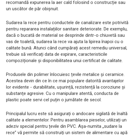
recomandă expunerea la aer cald folosind o construcție sau
un uscător de păr obișnuit.
Sudarea la rece pentru conductele de canalizare este potrivită
pentru repararea instalațiilor sanitare deteriorate. De exemplu,
dacă o bucată de material se desprinde dintr-o chiuvetă sau
vas de toaletă, sudarea la rece va ajuta la lipirea înapoi cu o
calitate bună. Atunci când cumpărați acest remediu universal,
trebuie să verificați data de expirare, caracteristicile
compoziționale și disponibilitatea unui certificat de calitate.
Produsele din polimer înlocuiesc țevile metalice și ceramice.
Acestea devin din ce în ce mai populare datorită avantajelor
lor evidente - durabilitate, ușurință, rezistență la coroziune și
substanțe agresive. Cu o manipulare atentă, conducta de
plastic poate servi cel puțin o jumătate de secol.
Principalul lucru este să asigurați o andocare sigilată de înaltă
calitate a elementelor. Pentru asamblarea pieselor, utilizați un
adeziv special pentru țevile din PVC. Așa-numita „sudare la
rece” vă permite să construiți un sistem de alimentare cu apă