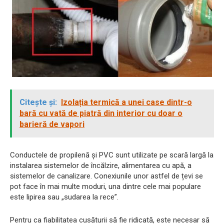
Citește și:
Izolația termică a unei case dintr-o
bară cu vată de piatră din interior cu doar o
barieră de vapori
Conductele de propilenă și PVC sunt utilizate pe scară largă la
instalarea sistemelor de încălzire, alimentarea cu apă, a
sistemelor de canalizare. Conexiunile unor astfel de țevi se
pot face în mai multe moduri, una dintre cele mai populare
este lipirea sau „sudarea la rece”.
Pentru ca fiabilitatea cusăturii să fie ridicată, este necesar să