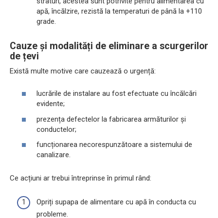
straturi, acestea sunt potrivite pentru alimentarea cu
apă, încălzire, rezistă la temperaturi de până la +110
grade.
Cauze și modalități de eliminare a scurgerilor
de țevi
Există multe motive care cauzează o urgență:
lucrările de instalare au fost efectuate cu încălcări
evidente;
prezența defectelor la fabricarea armăturilor și
conductelor;
funcționarea necorespunzătoare a sistemului de
canalizare.
Ce acțiuni ar trebui întreprinse în primul rând:
Opriți supapa de alimentare cu apă în conducta cu
probleme.