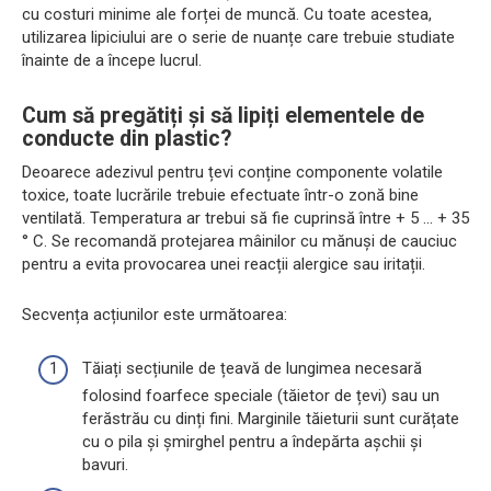
cu costuri minime ale forței de muncă. Cu toate acestea,
utilizarea lipiciului are o serie de nuanțe care trebuie studiate
înainte de a începe lucrul.
Cum să pregătiți și să lipiți elementele de
conducte din plastic?
Deoarece adezivul pentru țevi conține componente volatile
toxice, toate lucrările trebuie efectuate într-o zonă bine
ventilată. Temperatura ar trebui să fie cuprinsă între + 5 ... + 35
° С. Se recomandă protejarea mâinilor cu mănuși de cauciuc
pentru a evita provocarea unei reacții alergice sau iritații.
Secvența acțiunilor este următoarea:
Tăiați secțiunile de țeavă de lungimea necesară
folosind foarfece speciale (tăietor de țevi) sau un
ferăstrău cu dinți fini. Marginile tăieturii sunt curățate
cu o pila și șmirghel pentru a îndepărta așchii și
bavuri.