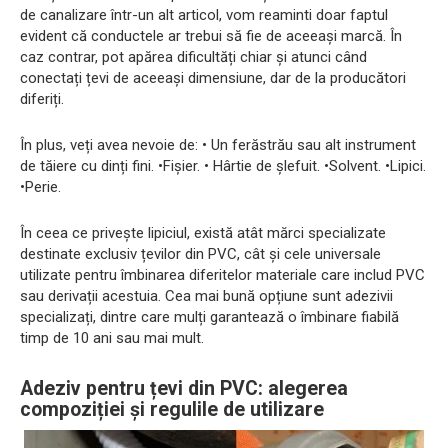
de canalizare într-un alt articol, vom reaminti doar faptul
evident că conductele ar trebui să fie de aceeași marcă. În
caz contrar, pot apărea dificultăți chiar și atunci când
conectați țevi de aceeași dimensiune, dar de la producători
diferiți.
În plus, veți avea nevoie de: • Un ferăstrău sau alt instrument
de tăiere cu dinți fini. •Fişier. • Hârtie de șlefuit. •Solvent. •Lipici.
•Perie.
În ceea ce privește lipiciul, există atât mărci specializate
destinate exclusiv țevilor din PVC, cât și cele universale
utilizate pentru îmbinarea diferitelor materiale care includ PVC
sau derivații acestuia. Cea mai bună opțiune sunt adezivii
specializați, dintre care mulți garantează o îmbinare fiabilă
timp de 10 ani sau mai mult.
Adeziv pentru țevi din PVC: alegerea
compoziției și regulile de utilizare