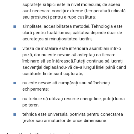
suprafețe și lipici este la nivel molecular, de aceea
sunt necesare condiții extreme (temperatură ridicată
sau presiune) pentru a rupe cusătura;
simplitate, accesibilitatea metodei. Tehnologia este
clară pentru toată lumea, calitatea depinde doar de
acuratețea și minuțiositatea lucrării;
viteza de instalare este inferioară asamblării într-o
priză, dar nu este nevoie să așteptați ca fiecare
îmbinare să se întărească.Puteți continua să lucrați
secvențial deplasându-vă de-a lungul liniei până când
cusăturile finite sunt capturate;
nu este nevoie să cumpărați sau să închiriați
echipamente;
nu trebuie să utilizați resurse energetice, puteți lucra
pe teren;
tehnica este universală, potrivită pentru conectarea
țevilor sau armăturilor de orice dimensiune.