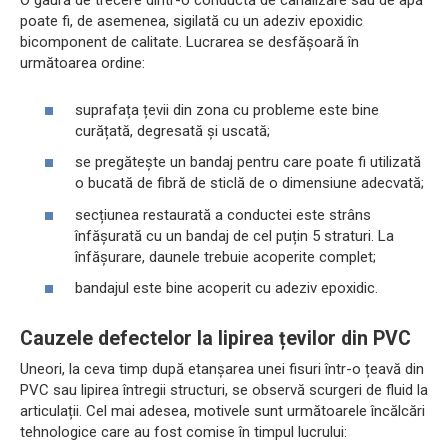
O gaură de trecere dintr-o conductă de canalizare sau de apă
poate fi, de asemenea, sigilată cu un adeziv epoxidic
bicomponent de calitate. Lucrarea se desfășoară în
următoarea ordine:
suprafața țevii din zona cu probleme este bine
curățată, degresată și uscată;
se pregătește un bandaj pentru care poate fi utilizată
o bucată de fibră de sticlă de o dimensiune adecvată;
secțiunea restaurată a conductei este strâns
înfășurată cu un bandaj de cel puțin 5 straturi. La
înfășurare, daunele trebuie acoperite complet;
bandajul este bine acoperit cu adeziv epoxidic.
Cauzele defectelor la lipirea țevilor din PVC
Uneori, la ceva timp după etanșarea unei fisuri într-o țeavă din
PVC sau lipirea întregii structuri, se observă scurgeri de fluid la
articulații. Cel mai adesea, motivele sunt următoarele încălcări
tehnologice care au fost comise în timpul lucrului: