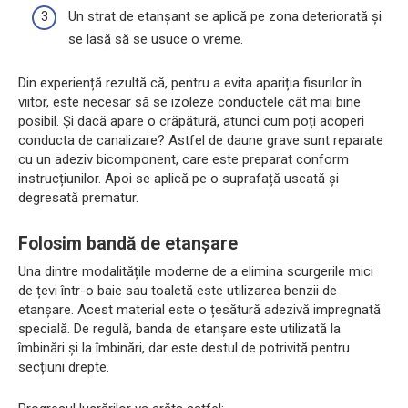
Un strat de etanșant se aplică pe zona deteriorată și
se lasă să se usuce o vreme.
Din experiență rezultă că, pentru a evita apariția fisurilor în
viitor, este necesar să se izoleze conductele cât mai bine
posibil. Și dacă apare o crăpătură, atunci cum poți acoperi
conducta de canalizare? Astfel de daune grave sunt reparate
cu un adeziv bicomponent, care este preparat conform
instrucțiunilor. Apoi se aplică pe o suprafață uscată și
degresată prematur.
Folosim bandă de etanșare
Una dintre modalitățile moderne de a elimina scurgerile mici
de țevi într-o baie sau toaletă este utilizarea benzii de
etanșare. Acest material este o țesătură adezivă impregnată
specială. De regulă, banda de etanșare este utilizată la
îmbinări și la îmbinări, dar este destul de potrivită pentru
secțiuni drepte.