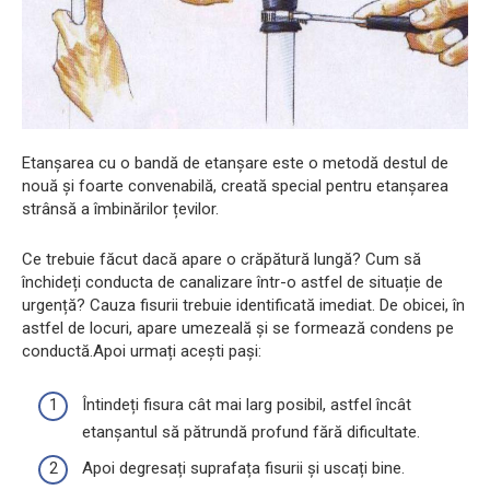
Etanșarea cu o bandă de etanșare este o metodă destul de
nouă și foarte convenabilă, creată special pentru etanșarea
strânsă a îmbinărilor țevilor.
Ce trebuie făcut dacă apare o crăpătură lungă? Cum să
închideți conducta de canalizare într-o astfel de situație de
urgență? Cauza fisurii trebuie identificată imediat. De obicei, în
astfel de locuri, apare umezeală și se formează condens pe
conductă.Apoi urmați acești pași:
Întindeți fisura cât mai larg posibil, astfel încât
etanșantul să pătrundă profund fără dificultate.
Apoi degresați suprafața fisurii și uscați bine.