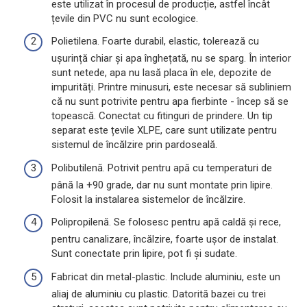
este utilizat în procesul de producție, astfel încât
țevile din PVC nu sunt ecologice.
Polietilena. Foarte durabil, elastic, tolerează cu
ușurință chiar și apa înghețată, nu se sparg. În interior
sunt netede, apa nu lasă placa în ele, depozite de
impurități. Printre minusuri, este necesar să subliniem
că nu sunt potrivite pentru apa fierbinte - încep să se
topească. Conectat cu fitinguri de prindere. Un tip
separat este țevile XLPE, care sunt utilizate pentru
sistemul de încălzire prin pardoseală.
Polibutilenă. Potrivit pentru apă cu temperaturi de
până la +90 grade, dar nu sunt montate prin lipire.
Folosit la instalarea sistemelor de încălzire.
Polipropilenă. Se folosesc pentru apă caldă și rece,
pentru canalizare, încălzire, foarte ușor de instalat.
Sunt conectate prin lipire, pot fi și sudate.
Fabricat din metal-plastic. Include aluminiu, este un
aliaj de aluminiu cu plastic. Datorită bazei cu trei