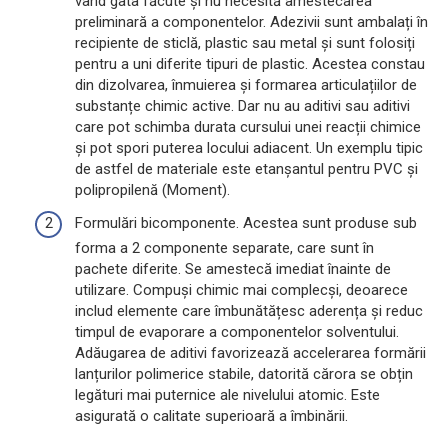
vând gata făcute și nu necesită amestecarea
preliminară a componentelor. Adezivii sunt ambalați în
recipiente de sticlă, plastic sau metal și sunt folosiți
pentru a uni diferite tipuri de plastic. Acestea constau
din dizolvarea, înmuierea și formarea articulațiilor de
substanțe chimic active. Dar nu au aditivi sau aditivi
care pot schimba durata cursului unei reacții chimice
și pot spori puterea locului adiacent. Un exemplu tipic
de astfel de materiale este etanșantul pentru PVC și
polipropilenă (Moment).
Formulări bicomponente. Acestea sunt produse sub
forma a 2 componente separate, care sunt în
pachete diferite. Se amestecă imediat înainte de
utilizare. Compuși chimic mai complecși, deoarece
includ elemente care îmbunătățesc aderența și reduc
timpul de evaporare a componentelor solventului.
Adăugarea de aditivi favorizează accelerarea formării
lanțurilor polimerice stabile, datorită cărora se obțin
legături mai puternice ale nivelului atomic. Este
asigurată o calitate superioară a îmbinării.