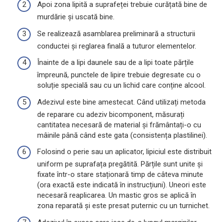
Apoi zona lipită a suprafeței trebuie curățată bine de
murdărie și uscată bine.
Se realizează asamblarea preliminară a structurii
conductei și reglarea finală a tuturor elementelor.
Înainte de a lipi daunele sau de a lipi toate părțile
împreună, punctele de lipire trebuie degresate cu o
soluție specială sau cu un lichid care conține alcool.
Adezivul este bine amestecat. Când utilizați metoda
de reparare cu adeziv bicomponent, măsurați
cantitatea necesară de material și frământați-o cu
mâinile până când este gata (consistența plastilinei).
Folosind o perie sau un aplicator, lipiciul este distribuit
uniform pe suprafața pregătită. Părțile sunt unite și
fixate într-o stare staționară timp de câteva minute
(ora exactă este indicată în instrucțiuni). Uneori este
necesară reaplicarea. Un mastic gros se aplică în
zona reparată și este presat puternic cu un turnichet.