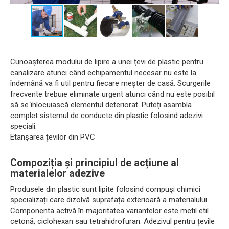
Cunoașterea modului de lipire a unei țevi de plastic pentru
canalizare atunci când echipamentul necesar nu este la
îndemână va fi util pentru fiecare meșter de casă. Scurgerile
frecvente trebuie eliminate urgent atunci când nu este posibil
să se înlocuiască elementul deteriorat. Puteți asambla
complet sistemul de conducte din plastic folosind adezivi
speciali.
Etanșarea țevilor din PVC
Compoziția și principiul de acțiune al
materialelor adezive
Produsele din plastic sunt lipite folosind compuși chimici
specializați care dizolvă suprafața exterioară a materialului.
Componenta activă în majoritatea variantelor este metil etil
cetonă, ciclohexan sau tetrahidrofuran. Adezivul pentru țevile