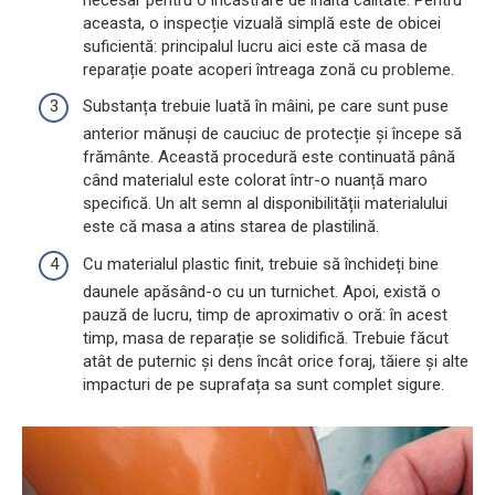
aceasta, o inspecție vizuală simplă este de obicei
suficientă: principalul lucru aici este că masa de
reparație poate acoperi întreaga zonă cu probleme.
Substanța trebuie luată în mâini, pe care sunt puse
anterior mănuși de cauciuc de protecție și începe să
frământe. Această procedură este continuată până
când materialul este colorat într-o nuanță maro
specifică. Un alt semn al disponibilității materialului
este că masa a atins starea de plastilină.
Cu materialul plastic finit, trebuie să închideți bine
daunele apăsând-o cu un turnichet. Apoi, există o
pauză de lucru, timp de aproximativ o oră: în acest
timp, masa de reparație se solidifică. Trebuie făcut
atât de puternic și dens încât orice foraj, tăiere și alte
impacturi de pe suprafața sa sunt complet sigure.