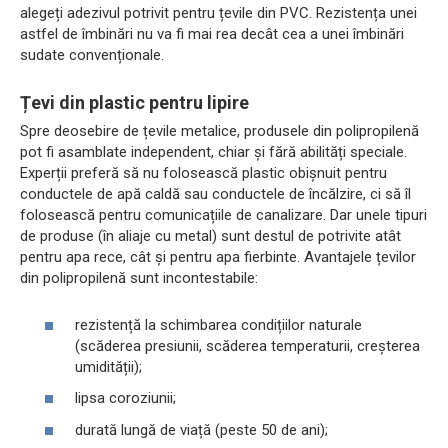
alegeți adezivul potrivit pentru țevile din PVC. Rezistența unei
astfel de îmbinări nu va fi mai rea decât cea a unei îmbinări
sudate convenționale.
Țevi din plastic pentru lipire
Spre deosebire de țevile metalice, produsele din polipropilenă
pot fi asamblate independent, chiar și fără abilități speciale.
Experții preferă să nu folosească plastic obișnuit pentru
conductele de apă caldă sau conductele de încălzire, ci să îl
folosească pentru comunicațiile de canalizare. Dar unele tipuri
de produse (în aliaje cu metal) sunt destul de potrivite atât
pentru apa rece, cât și pentru apa fierbinte. Avantajele țevilor
din polipropilenă sunt incontestabile:
rezistență la schimbarea condițiilor naturale
(scăderea presiunii, scăderea temperaturii, creșterea
umidității);
lipsa coroziunii;
durată lungă de viață (peste 50 de ani);