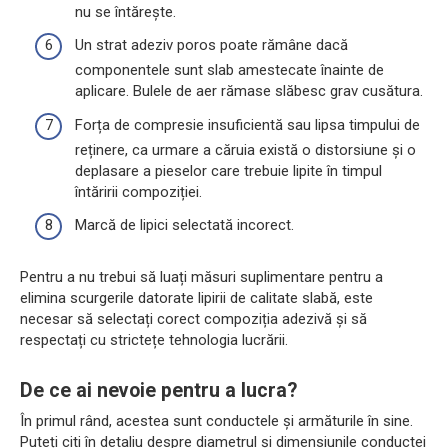
nu se întărește.
Un strat adeziv poros poate rămâne dacă
componentele sunt slab amestecate înainte de
aplicare. Bulele de aer rămase slăbesc grav cusătura.
Forța de compresie insuficientă sau lipsa timpului de
reținere, ca urmare a căruia există o distorsiune și o
deplasare a pieselor care trebuie lipite în timpul
întăririi compoziției.
Marcă de lipici selectată incorect.
Pentru a nu trebui să luați măsuri suplimentare pentru a
elimina scurgerile datorate lipirii de calitate slabă, este
necesar să selectați corect compoziția adezivă și să
respectați cu strictețe tehnologia lucrării.
De ce ai nevoie pentru a lucra?
În primul rând, acestea sunt conductele și armăturile în sine.
Puteți citi în detaliu despre diametrul și dimensiunile conductei