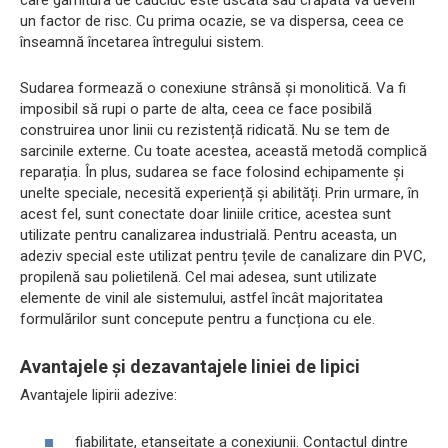
care garnitura de cauciuc este uscată sau crăpată va deveni
un factor de risc. Cu prima ocazie, se va dispersa, ceea ce
înseamnă încetarea întregului sistem.
Sudarea formează o conexiune strânsă și monolitică. Va fi
imposibil să rupi o parte de alta, ceea ce face posibilă
construirea unor linii cu rezistență ridicată. Nu se tem de
sarcinile externe. Cu toate acestea, această metodă complică
reparația. În plus, sudarea se face folosind echipamente și
unelte speciale, necesită experiență și abilități. Prin urmare, în
acest fel, sunt conectate doar liniile critice, acestea sunt
utilizate pentru canalizarea industrială. Pentru aceasta, un
adeziv special este utilizat pentru țevile de canalizare din PVC,
propilenă sau polietilenă. Cel mai adesea, sunt utilizate
elemente de vinil ale sistemului, astfel încât majoritatea
formulărilor sunt concepute pentru a funcționa cu ele.
Avantajele și dezavantajele liniei de lipici
Avantajele lipirii adezive:
fiabilitate, etanșeitate a conexiunii. Contactul dintre