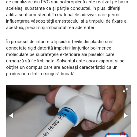
de canalizare din PVC sau polipropilenă este realizat pe baza
aceleiași substanțe ca și părțile conductei. În plus, diferiți
aditivi sunt amestecați în materialele adezive, care permit
influențarea vâscozității amestecului și a timpului de fixare a
acestuia, precum și îmbunătățirea aderenței.
În procesul de întărire a lipiciului, țevile din plastic sunt
conectate rigid datorită împletirii lanțurilor polimerice
moleculare pe suprafețele exterioare ale pieselor care
urmează să fie îmbinate. Solventul este apoi evaporat și se
obține un compus care are aceleași caracteristici ca un
produs nou dintr-o singură bucată.