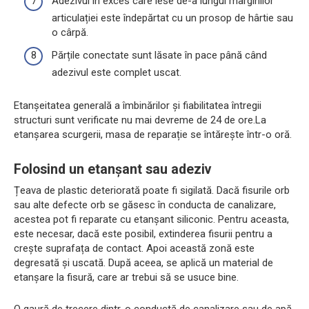
Adezivul în exces care iese de-a lungul marginilor
articulației este îndepărtat cu un prosop de hârtie sau
o cârpă.
Părțile conectate sunt lăsate în pace până când
adezivul este complet uscat.
Etanșeitatea generală a îmbinărilor și fiabilitatea întregii
structuri sunt verificate nu mai devreme de 24 de ore.La
etanșarea scurgerii, masa de reparație se întărește într-o oră.
Folosind un etanșant sau adeziv
Țeava de plastic deteriorată poate fi sigilată. Dacă fisurile orb
sau alte defecte orb se găsesc în conducta de canalizare,
acestea pot fi reparate cu etanșant siliconic. Pentru aceasta,
este necesar, dacă este posibil, extinderea fisurii pentru a
crește suprafața de contact. Apoi această zonă este
degresată și uscată. După aceea, se aplică un material de
etanșare la fisură, care ar trebui să se usuce bine.