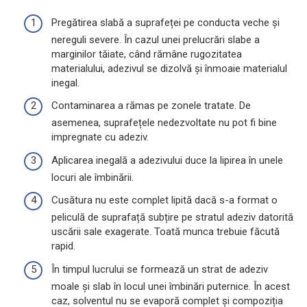
Pregătirea slabă a suprafeței pe conducta veche și
nereguli severe. În cazul unei prelucrări slabe a
marginilor tăiate, când rămâne rugozitatea
materialului, adezivul se dizolvă și înmoaie materialul
inegal.
Contaminarea a rămas pe zonele tratate. De
asemenea, suprafețele nedezvoltate nu pot fi bine
impregnate cu adeziv.
Aplicarea inegală a adezivului duce la lipirea în unele
locuri ale îmbinării.
Cusătura nu este complet lipită dacă s-a format o
peliculă de suprafață subțire pe stratul adeziv datorită
uscării sale exagerate. Toată munca trebuie făcută
rapid.
În timpul lucrului se formează un strat de adeziv
moale și slab în locul unei îmbinări puternice. În acest
caz, solventul nu se evaporă complet și compoziția