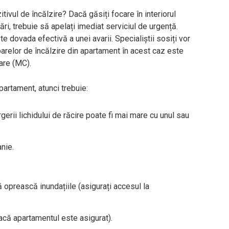
ivul de încălzire? Dacă găsiți focare în interiorul
rări, trebuie să apelați imediat serviciul de urgență.
te dovada efectivă a unei avarii. Specialiștii sosiți vor
toarelor de încălzire din apartament în acest caz este
are (MC).
partament, atunci trebuie:
gerii lichidului de răcire poate fi mai mare cu unul sau
anie.
să oprească inundațiile (asigurați accesul la
acă apartamentul este asigurat).