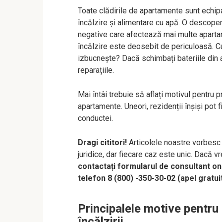
Toate clădirile de apartamente sunt echip
încălzire și alimentare cu apă. O descoper
negative care afectează mai multe apart
încălzire este deosebit de periculoasă. Cu
izbucnește? Dacă schimbați bateriile din ap
reparațiile.
Mai întâi trebuie să aflați motivul pentru 
apartamente. Uneori, rezidenții înșiși pot 
conductei.
Dragi cititori!
Articolele noastre vorbesc 
juridice, dar fiecare caz este unic. Dacă vr
contactați formularul de consultant onli
telefon 8 (800) -350-30-02 (apel gratui
Principalele motive pentru
încălzirii