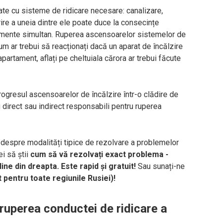
ate cu sisteme de ridicare necesare: canalizare,
ire a uneia dintre ele poate duce la consecințe
amente simultan. Ruperea ascensoarelor sistemelor de
m ar trebui să reacționați dacă un aparat de încălzire
artament, aflați pe cheltuiala cărora ar trebui făcute
progresul ascensoarelor de încălzire într-o clădire de
fi direct sau indirect responsabili pentru ruperea
despre modalități tipice de rezolvare a problemelor
ei să știi
cum să vă rezolvați exact problema -
ne din dreapta. Este rapid și gratuit!
Sau sunați-ne
t pentru toate regiunile Rusiei)!
 ruperea conductei de ridicare a