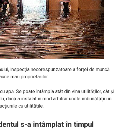
ului, inspecția necorespunzătoare a forței de muncă
une mari proprietarilor.
u apă. Se poate întâmpla atât din vina utilităților, cât și
, dacă a instalat în mod arbitrar unele îmbunătățiri în
iunile cu utilitățile.
entul s-a întâmplat în timpul