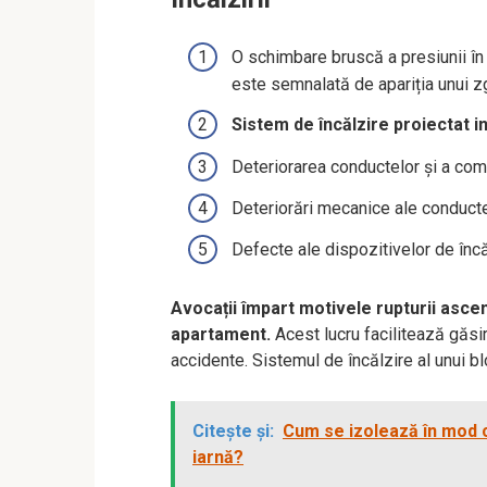
O schimbare bruscă a presiunii în
este semnalată de apariția unui zg
Sistem de încălzire proiectat in
Deteriorarea conductelor și a compo
Deteriorări mecanice ale conductei
Defecte ale dispozitivelor de încăl
Avocații împart motivele rupturii ascend
apartament.
Acest lucru facilitează găsir
accidente. Sistemul de încălzire al unui b
Citește și:
Cum se izolează în mod 
iarnă?