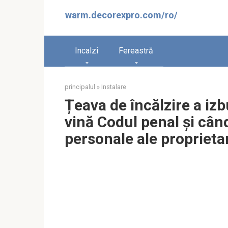
Sari
warm.decorexpro.com/ro/
la
conținut
Incalzi
Fereastră
principalul
»
Instalare
Țeava de încălzire a izb
vină Codul penal și cân
personale ale proprieta