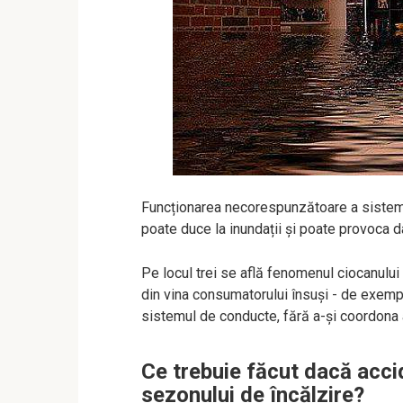
Funcționarea necorespunzătoare a sistem
poate duce la inundații și poate provoca da
Pe locul trei se află fenomenul ciocanului c
din vina consumatorului însuși - de exemplu
sistemul de conducte, fără a-și coordona acț
Ce trebuie făcut dacă accid
sezonului de încălzire?