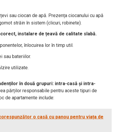
 țevi sau ciocan de apă. Prezența ciocanului cu apă
omot străin în sistem (clicuri, robinete).
corect, instalare de țeavă de calitate slabă.
nentelor, înlocuirea lor în timp util.
 sau bateriilor.
zire utilizate.
enților în două grupuri: intra-casă și intra-
ea părților responsabile pentru aceste tipuri de
loc de apartamente include:
corespunzător o casă cu panou pentru viața de