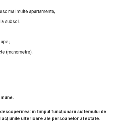
zesc mai multe apartamente,
 la subsol,
 apei,
cte (manometre),
comune.
descoperirea: în timpul funcționării sistemului de
d acțiunile ulterioare ale persoanelor afectate.