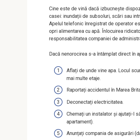
Cine este de vină dacă izbucnește dispozit
casei: inundații de subsoluri, scări sau int
Apelul telefonic înregistrat de operator es
opri alimentarea cu apă. Înlocuirea ridica
responsabilitatea companiei de administr
Dacă nenorocirea s-a întâmplat direct în a
Aflați de unde vine apa. Locul scur
mai multe etaje.
Raportați accidentul în Marea Brit
Deconectați electricitatea.
Chemați un instalator și ajutați-l 
apartament).
Anunțați compania de asigurări (d