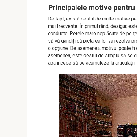
Principalele motive pentru
De fapt, există destul de multe motive pe
mai frecvente. În primul rând, desigur, est
conducte. Petele maro neplăcute de pe țevi
să vă gândiți că pictarea lor va rezolva p
o opțiune. De asemenea, motivul poate fi 
asemenea, este destul de simplu să se det
apa începe să se acumuleze la articulații.