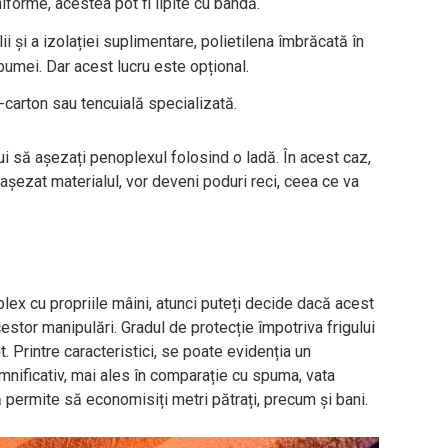
iforme, acestea pot fi lipite cu bandă.
i și a izolației suplimentare, polietilena îmbrăcată în
pumei. Dar acest lucru este opțional.
s-carton sau tencuială specializată.
ui să așezați penoplexul folosind o ladă. În acest caz,
 așezat materialul, vor deveni poduri reci, ceea ce va
lex cu propriile mâini, atunci puteți decide dacă acest
estor manipulări. Gradul de protecție împotriva frigului
t. Printre caracteristici, se poate evidenția un
mnificativ, mai ales în comparație cu spuma, vata
ă permite să economisiți metri pătrați, precum și bani.