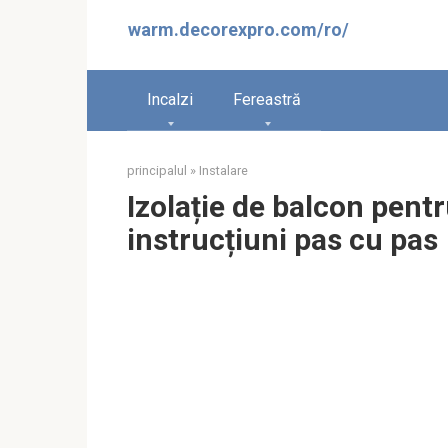
Sari
warm.decorexpro.com/ro/
la
conținut
Incalzi
Fereastră
principalul
»
Instalare
Izolație de balcon pentr
instrucțiuni pas cu pas