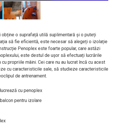
i obține o suprafață utilă suplimentară și o puteți
ația să fie eficientă, este necesar să alegeți o izolație
onstrucție Penoplex este foarte popular, care astăzi
oplexului, este destul de ușor să efectuați lucrările
 cu propriile mâini. Cei care nu au lucrat încă cu acest
eze cu caracteristicile sale, să studieze caracteristicile
deoclipul de antrenament.
 lucrează cu penoplex
 balcon pentru izolare
lex