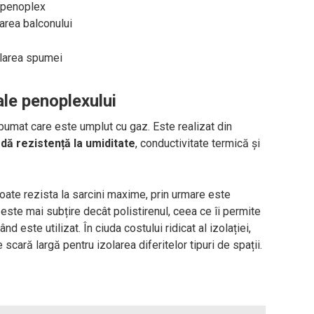
u penoplex
area balconului
olarea spumei
ale penoplexului
umat care este umplut cu gaz. Este realizat din
dă rezistență la umiditate
, conductivitate termică și
 poate rezista la sarcini maxime, prin urmare este
este mai subțire decât polistirenul, ceea ce îi permite
 este utilizat. În ciuda costului ridicat al izolației,
e scară largă pentru izolarea diferitelor tipuri de spații.