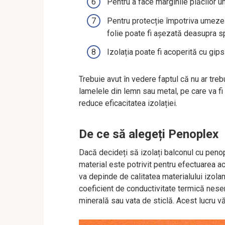
Pentru a face marginile plăcilor un
Pentru protecție împotriva umezeli
folie poate fi așezată deasupra s
Izolația poate fi acoperită cu gip
Trebuie avut în vedere faptul că nu ar treb
lamelele din lemn sau metal, pe care va fi
reduce eficacitatea izolației.
De ce să alegeți Penoplex
Dacă decideți să izolați balconul cu penop
material este potrivit pentru efectuarea ac
va depinde de calitatea materialului izolan
coeficient de conductivitate termică nese
minerală sau vata de sticlă. Acest lucru v