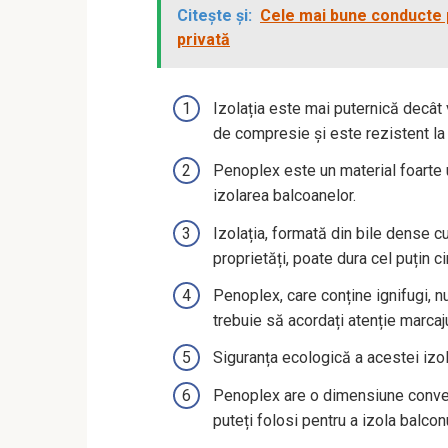
Citește și:
Cele mai bune conducte pe
privată
Izolația este mai puternică decât 
de compresie și este rezistent la
Penoplex este un material foarte u
izolarea balcoanelor.
Izolația, formată din bile dense c
proprietăți, poate dura cel puțin ci
Penoplex, care conține ignifugi, n
trebuie să acordați atenție marcajul
Siguranța ecologică a acestei izol
Penoplex are o dimensiune convenab
puteți folosi pentru a izola balconu