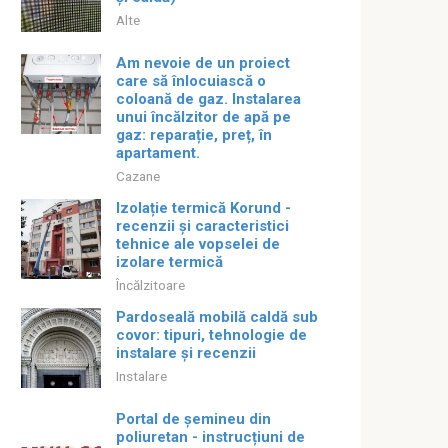
Alte
Am nevoie de un proiect
care să înlocuiască o
coloană de gaz. Instalarea
unui încălzitor de apă pe
gaz: reparație, preț, în
apartament.
Cazane
Izolație termică Korund -
recenzii și caracteristici
tehnice ale vopselei de
izolare termică
Încălzitoare
Pardoseală mobilă caldă sub
covor: tipuri, tehnologie de
instalare și recenzii
Instalare
Portal de șemineu din
poliuretan - instrucțiuni de