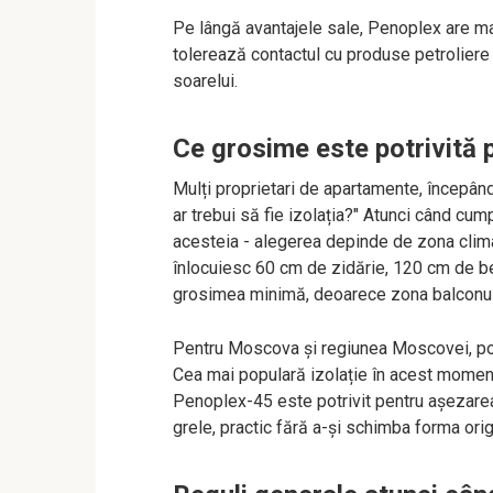
Pe lângă avantajele sale, Penoplex are mai
tolerează contactul cu produse petroliere și
soarelui.
Ce grosime este potrivită 
Mulți proprietari de apartamente, începând
ar trebui să fie izolația?" Atunci când cump
acesteia - alegerea depinde de zona clima
înlocuiesc 60 cm de zidărie, 120 cm de be
grosimea minimă, deoarece zona balconulu
Pentru Moscova și regiunea Moscovei, pol
Cea mai populară izolație în acest momen
Penoplex-45 este potrivit pentru așezarea
grele, practic fără a-și schimba forma orig