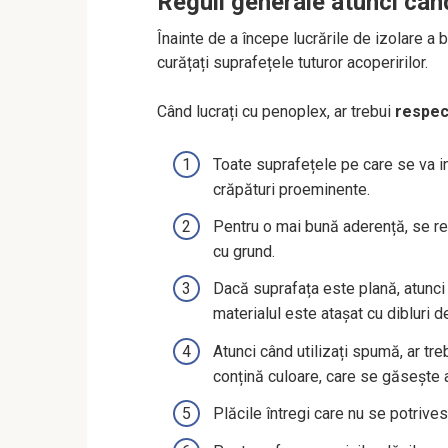
Reguli generale atunci cân
Înainte de a începe lucrările de izolare a
curățați suprafețele tuturor acoperirilor.
Când lucrați cu penoplex, ar trebui
respect
Toate suprafețele pe care se va ins
crăpături proeminente.
Pentru o mai bună aderență, se re
cu grund.
Dacă suprafața este plană, atunci 
materialul este atașat cu dibluri d
Atunci când utilizați spumă, ar tre
conțină culoare, care se găsește 
Plăcile întregi care nu se potrives