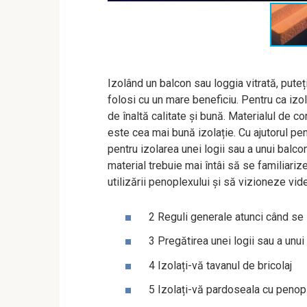
Izolând un balcon sau loggia vitrată, puteț
folosi cu un mare beneficiu. Pentru ca izol
de înaltă calitate și bună. Materialul de c
este cea mai bună izolație. Cu ajutorul pen
pentru izolarea unei logii sau a unui balcon
material trebuie mai întâi să se familiariz
utilizării penoplexului și să vizioneze vi
2 Reguli generale atunci când se
3 Pregătirea unei logii sau a unui
4 Izolați-vă tavanul de bricolaj
5 Izolați-vă pardoseala cu penop