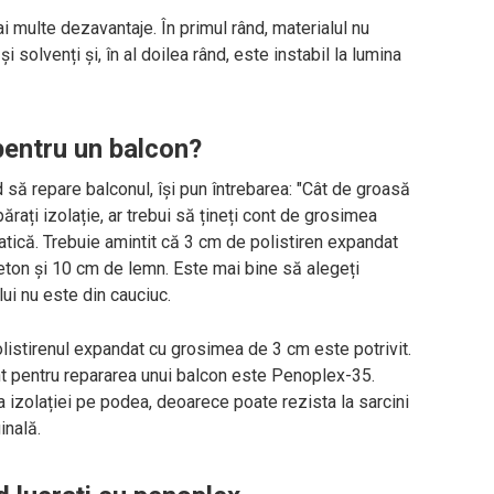
 multe dezavantaje. În primul rând, materialul nu
 solvenți și, în al doilea rând, este instabil la lumina
pentru un balcon?
 să repare balconul, își pun întrebarea: "Cât de groasă
ărați izolație, ar trebui să țineți cont de grosimea
tică. Trebuie amintit că 3 cm de polistiren expandat
ton și 10 cm de lemn. Este mai bine să alegeți
i nu este din cauciuc.
istirenul expandat cu grosimea de 3 cm este potrivit.
t pentru repararea unui balcon este Penoplex-35.
 izolației pe podea, deoarece poate rezista la sarcini
inală.