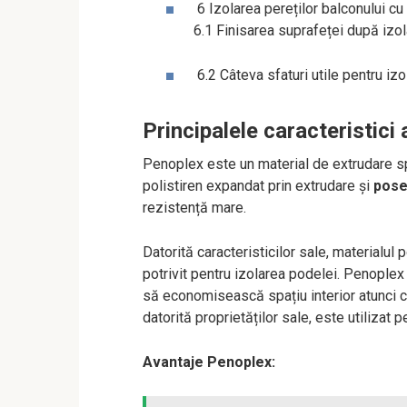
6 Izolarea pereților balconului c
6.1 Finisarea suprafeței după izol
6.2 Câteva sfaturi utile pentru iz
Principalele caracteristici 
Penoplex este un material de extrudare sp
polistiren expandat prin extrudare și
pose
rezistență mare.
Datorită caracteristicilor sale, materialul
potrivit pentru izolarea podelei. Penoplex 
să economisească spațiu interior atunci când
datorită proprietăților sale, este utilizat p
Avantaje Penoplex: