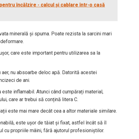
ntru încălzire - calcul și cablare într-o casă
vata minerală și spuma. Poate rezista la sarcini mari
 deformare.
șor, care este important pentru utilizarea sa la
u aer, nu absoarbe deloc apă. Datorită acestei
ncizeci de ani.
u este inflamabil. Atunci când cumpărați material,
ui, care ar trebui să conțină litera C.
ații este mai mare decât cea a altor materiale similare.
ilă, este ușor de tăiat și fixat, astfel încât să îl
l cu propriile mâini, fără ajutorul profesioniștilor.