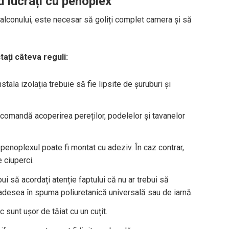
d lucrați cu penoplex
 balconului, este necesar să goliți complet camera și să
ați câteva reguli:
tala izolația trebuie să fie lipsite de șuruburi și
comandă acoperirea pereților, podelelor și tavanelor
penoplexul poate fi montat cu adeziv. În caz contrar,
e ciuperci.
bui să acordați atenție faptului că nu ar trebui să
adesea în spuma poliuretanică universală sau de iarnă.
c sunt ușor de tăiat cu un cuțit.