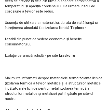
ceea ce previne în cele din urmă o scădere semnificativă a
temperaturii și apariția condensului. Ca urmare, riscul de
coroziune a țevilor este redus.
Ușurința de utilizare a materialului, durata de viață lungă și
întreținerea absolută fac izolarea lichidă
Teplocor
fezabil din punct de vedere economic și benefic
consumatorului.
Izolație ceramică lichidă - pe site
krasko.ru
.
Mai multe informații despre materialele termoizolante lichide
(izolarea termică a țevilor metalice și a structurilor metalice,
încălzitoarele lichide pentru metal, izolarea termică a
structurilor metalice și metalice) pot fi găsite pe site-ul
nostru.