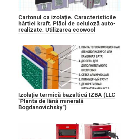
Cartonul ca izolație. Caracteristicile
hârtiei kraft. Plăci de celuloză auto-
realizate. Utilizarea ecowool
Izolație termică bazaltică IZBA (LLC
"Planta de lână minerală
Bogdanovichsky")