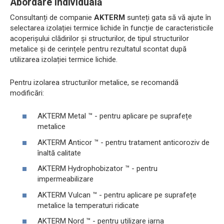
Abordare individuală
Consultanți de companie
AKTERM
sunteți gata să vă ajute în
selectarea izolației termice lichide în funcție de caracteristicile
acoperișului clădirilor și structurilor, de tipul structurilor
metalice și de cerințele pentru rezultatul scontat după
utilizarea izolației termice lichide.
Pentru izolarea structurilor metalice, se recomandă
modificări:
AKTERM Metal ™ - pentru aplicare pe suprafețe
metalice
AKTERM Anticor ™ - pentru tratament anticoroziv de
înaltă calitate
AKTERM Hydrophobizator ™ - pentru
impermeabilizare
AKTERM Vulcan ™ - pentru aplicare pe suprafețe
metalice la temperaturi ridicate
AKTERM Nord ™ - pentru utilizare iarna