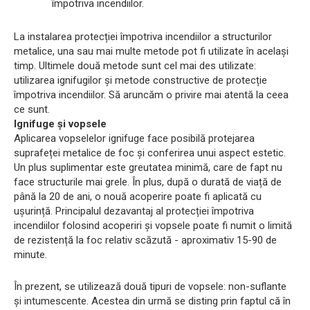
împotriva incendiilor.
La instalarea protecției împotriva incendiilor a structurilor
metalice, una sau mai multe metode pot fi utilizate în același
timp. Ultimele două metode sunt cel mai des utilizate:
utilizarea ignifugilor și metode constructive de protecție
împotriva incendiilor. Să aruncăm o privire mai atentă la ceea
ce sunt.
Ignifuge și vopsele
Aplicarea vopselelor ignifuge face posibilă protejarea
suprafeței metalice de foc și conferirea unui aspect estetic.
Un plus suplimentar este greutatea minimă, care de fapt nu
face structurile mai grele. În plus, după o durată de viață de
până la 20 de ani, o nouă acoperire poate fi aplicată cu
ușurință. Principalul dezavantaj al protecției împotriva
incendiilor folosind acoperiri și vopsele poate fi numit o limită
de rezistență la foc relativ scăzută - aproximativ 15-90 de
minute.
În prezent, se utilizează două tipuri de vopsele: non-suflante
și intumescente. Acestea din urmă se disting prin faptul că în