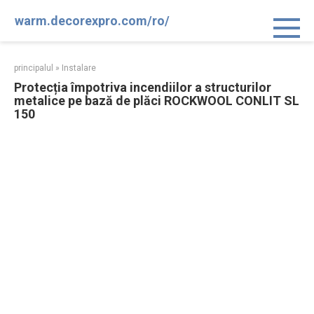
Sari
warm.decorexpro.com/ro/
la
conținut
principalul
»
Instalare
Protecția împotriva incendiilor a structurilor
metalice pe bază de plăci ROCKWOOL CONLIT SL
150