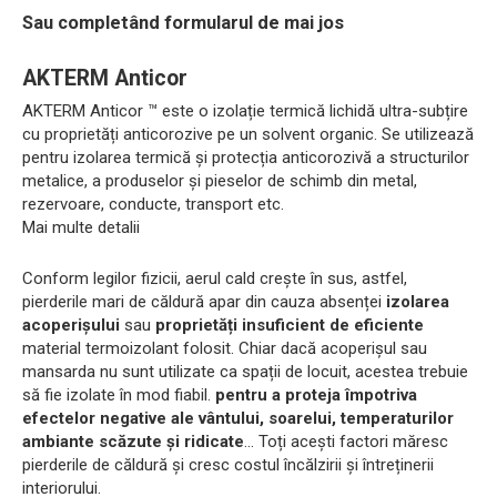
Sau completând formularul de mai jos
AKTERM Anticor
AKTERM Anticor ™ este o izolație termică lichidă ultra-subțire
cu proprietăți anticorozive pe un solvent organic. Se utilizează
pentru izolarea termică și protecția anticorozivă a structurilor
metalice, a produselor și pieselor de schimb din metal,
rezervoare, conducte, transport etc.
Mai multe detalii
Conform legilor fizicii, aerul cald crește în sus, astfel,
pierderile mari de căldură apar din cauza absenței
izolarea
acoperișului
sau
proprietăți insuficient de eficiente
material termoizolant folosit. Chiar dacă acoperișul sau
mansarda nu sunt utilizate ca spații de locuit, acestea trebuie
să fie izolate în mod fiabil.
pentru a proteja împotriva
efectelor negative ale vântului, soarelui, temperaturilor
ambiante scăzute și ridicate
... Toți acești factori măresc
pierderile de căldură și cresc costul încălzirii și întreținerii
interiorului.