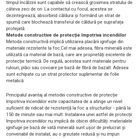
timpul încălzirii sunt capabile să crească grosimea stratului de
câteva zeci de ori. La contactul cu focul, acestea se
dezintegrează, absorbind căldura și formând un strat de
spumă care blochează transferul de căldură pe suprafața
protejată.
Metode constructive de protecție împotriva incendiilor
Metoda constructivă implică utilizarea placării ignifuge din
materiale rezistente la foc.Cel mai adesea, fibra minerală este
utilizată ca material de bază, care are proprietăți excelente de
protecție termică. De regulă, acestea sunt materiale pentru
rulouri, plăci sau covoare pe bază de fibră de bazalt. Adesea
sunt echipate cu un strat protector suplimentar de folie
metalică.
Principalul avantaj al metodei constructive de protecție
împotriva incendiilor este capacitatea de a atinge un nivel
suficient de ridicat de rezistență la foc a structurilor - până la
150 de minute sau mai mult. Instalarea unei astfel de protecții
împotriva incendiilor nu implică de obicei dificultăți: materialele
ignifuge pe bază de vată minerală sunt ușor de prelucrat și
convenabil de instalat, au o greutate redusă și nu impun