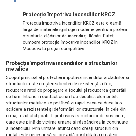
Protecție împotriva incendiilor KROZ
Protecția împotriva incendiilor KROZ este o gamă
largă de materiale ignifuge moderne pentru a proteja
structurile clădirilor de incendii și flăcări. Puteți
cumpăra protecția împotriva incendiilor KROZ în
Moscova la prețuri competitive.
Protecția împotriva incendiilor a structurilor
metalice
Scopul principal al protecției împotriva incendiilor a clădirilor și
structurilor este creșterea limitei de rezistență la foc,
reducerea ratei de propagare a focului și reducerea generării
de fum. Intrând în contact cu un foc deschis, elementele
structurilor metalice se pot încălzi rapid, ceea ce duce la o
scădere a rezistenței și deformării lor structurale. În cele din
urmă, rezultatul poate fi prăbușirea structurilor de susținere,
care este plină de victime umane și răspândirea în continuare
a incendiului. Prin urmare, atunci când creați structuri din
metal, este necesar să se prevadă posibilitatea creșterii