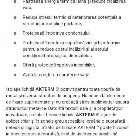
Păstrează energia termică iarna și reduce încălzirea
vara;
Reduce stresul termic și deteriorarea potențială a
structurilor metalice portante;
Protejează împotriva condensului;
Protejează împotriva supraîncălzirii și hipotermiei
pentru a reduce costul încălzirii și al aerului
condiționat al spațiilor, depozitelor;
Oferă protecție împotriva incendiilor;
Ajută la creșterea duratei de viață.
Izolație lichidă
AKTERM ®
potrivit pentru toate tipurile de
metal și diverse structuri de acoperiș. Nu necesită elemente
de fixare suplimentare și nu creează stres suplimentar asupra
structurilor metalice. Datorită texturii sale și a proprietăților
inovatoare, izolației termice lichide
AKTERM ®
Ușor de
aplicat chiar și în zonele greu accesibile, creând o suprafață
netedă și îngrijită. Stratul de finisare AKTERM ™ poate fi vopsit
în orice culoare decorativă, fiind de asemenea posibil să