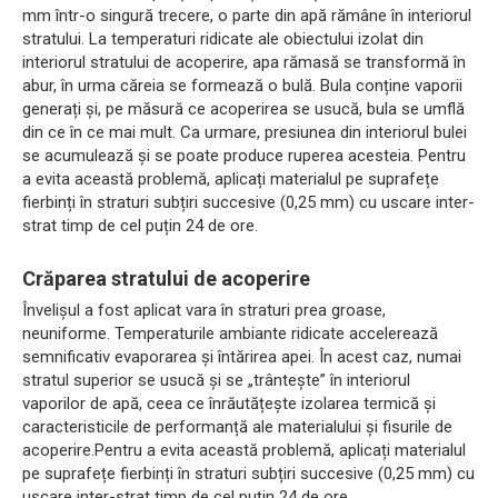
mm într-o singură trecere, o parte din apă rămâne în interiorul
stratului. La temperaturi ridicate ale obiectului izolat din
interiorul stratului de acoperire, apa rămasă se transformă în
abur, în urma căreia se formează o bulă. Bula conține vaporii
generați și, pe măsură ce acoperirea se usucă, bula se umflă
din ce în ce mai mult. Ca urmare, presiunea din interiorul bulei
se acumulează și se poate produce ruperea acesteia. Pentru
a evita această problemă, aplicați materialul pe suprafețe
fierbinți în straturi subțiri succesive (0,25 mm) cu uscare inter-
strat timp de cel puțin 24 de ore.
Crăparea stratului de acoperire
Învelișul a fost aplicat vara în straturi prea groase,
neuniforme. Temperaturile ambiante ridicate accelerează
semnificativ evaporarea și întărirea apei. În acest caz, numai
stratul superior se usucă și se „trântește” în interiorul
vaporilor de apă, ceea ce înrăutățește izolarea termică și
caracteristicile de performanță ale materialului și fisurile de
acoperire.Pentru a evita această problemă, aplicați materialul
pe suprafețe fierbinți în straturi subțiri succesive (0,25 mm) cu
uscare inter-strat timp de cel puțin 24 de ore.