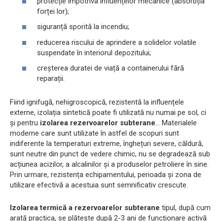
protecție împotriva influențelor mecanice (absorbția
forței lor);
siguranță sporită la incendiu;
reducerea riscului de aprindere a solidelor volatile
suspendate în interiorul depozitului;
creșterea duratei de viață a containerului fără
reparații.
Fiind ignifugă, nehigroscopică, rezistentă la influențele
externe, izolația sintetică poate fi utilizată nu numai pe sol, ci
și pentru
izolarea rezervoarelor subterane
... Materialele
moderne care sunt utilizate în astfel de scopuri sunt
indiferente la temperaturi extreme, înghețuri severe, căldură,
sunt neutre din punct de vedere chimic, nu se degradează sub
acțiunea acizilor, a alcalinilor și a produselor petroliere în sine.
Prin urmare, rezistența echipamentului, perioada și zona de
utilizare efectivă a acestuia sunt semnificativ crescute.
Izolarea termică a rezervoarelor subterane
tipul, după cum
arată practica, se plătește după 2-3 ani de funcționare activă