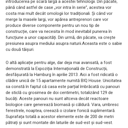
introducerea pe scară largă a acestei tehnologii. Din păcate,
până când astfel de case „vor intra în serie”, acestea vor
costa mai mult decât omologii lor tradiționali. Și când vor
merge la masele largi, vor apărea antreprenori care vor
produce diverse componente pentru un nou tip de
construcție, care va necesita în mod inevitabil punerea în
funcțiune a unor capacități. Din urmă, din păcate, va crește
presiunea asupra mediului asupra naturii.Aceasta este o sabie
cu două tăișuri.
O altă aplicație pentru alge, dar deja mai avansată, a fost
demonstrată la Expoziția Internațională de Construcții,
desfășurată la Hamburg în aprilie 2013. Aici a fost ridicată o
clădire unică de 15 apartamente numită BIQ House. Unicitatea
sa constă în faptul că casa este parțial îmbrăcată cu panouri
de sticlă cu grosimea de doi centimetri, totalizând 129 de
bucăți. Aceste panouri nu sunt altceva decât reactoare
biologice care generează biomasă și căldură. Vara, umbresc
ferestrele, noaptea, creează o izolare fonică suplimentară.
Suprafața totală a acestor elemente este de 200 de metri
pătrați și sunt montate din laturile de sud-est și sud-vest.