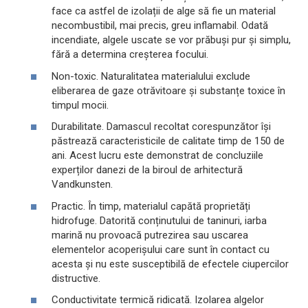
face ca astfel de izolații de alge să fie un material
necombustibil, mai precis, greu inflamabil. Odată
incendiate, algele uscate se vor prăbuși pur și simplu,
fără a determina creșterea focului.
Non-toxic. Naturalitatea materialului exclude
eliberarea de gaze otrăvitoare și substanțe toxice în
timpul mocii.
Durabilitate. Damascul recoltat corespunzător își
păstrează caracteristicile de calitate timp de 150 de
ani. Acest lucru este demonstrat de concluziile
experților danezi de la biroul de arhitectură
Vandkunsten.
Practic. În timp, materialul capătă proprietăți
hidrofuge. Datorită conținutului de taninuri, iarba
marină nu provoacă putrezirea sau uscarea
elementelor acoperișului care sunt în contact cu
acesta și nu este susceptibilă de efectele ciupercilor
distructive.
Conductivitate termică ridicată. Izolarea algelor