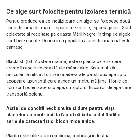
Ce alge sunt folosite pentru izolarea termică
Pentru producerea de încălzitoare din alge, se folosesc două
tipuri de iarbă de mare - spuma de mare și spuma pitică. Sunt
colectate și recoltate pe coasta Mării Negre, în timp ce algele
sunt bine uscate. Denumirea populară a acestui material este
damasc.
Blackfish (lat. Zostéra marína) este o plantă perenă care
crește în apele de coastă ale mării calde. Sistemul său
radicular ramificat formează adevărate pajiști sub apă cu o
acoperire luxuriantă care atinge un metru înălțime. Florile de
flori sunt polenizate sub apă, cu ajutorul fluxurilor de apă care
transportă polenul.
Astfel de condiții neobișnuite și dure pentru viața
plantelor au contribuit la faptul că iarba a dobândit o
serie de caracteristici biochimice unice.
Planta este utilizată în medicină, mobilă și industria