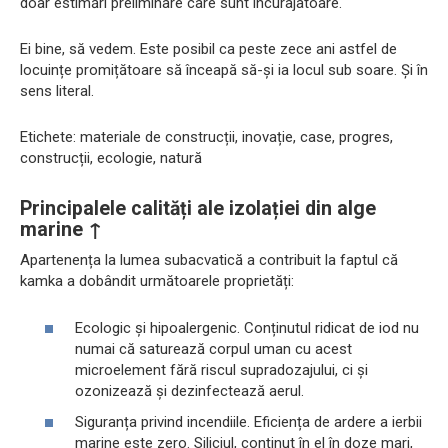
doar estimări preliminare care sunt încurajatoare.
Ei bine, să vedem. Este posibil ca peste zece ani astfel de
locuințe promițătoare să înceapă să-și ia locul sub soare. Și în
sens literal.
Etichete: materiale de construcții, inovație, case, progres,
construcții, ecologie, natură
Principalele calități ale izolației din alge
marine ↑
Apartenența la lumea subacvatică a contribuit la faptul că
kamka a dobândit următoarele proprietăți:
Ecologic și hipoalergenic. Conținutul ridicat de iod nu
numai că saturează corpul uman cu acest
microelement fără riscul supradozajului, ci și
ozonizează și dezinfectează aerul.
Siguranța privind incendiile. Eficiența de ardere a ierbii
marine este zero. Siliciul, conținut în el în doze mari,