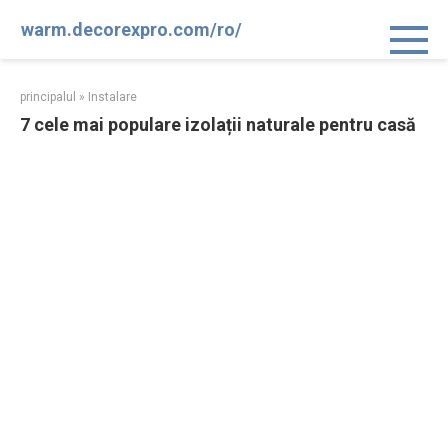
Sari
warm.decorexpro.com/ro/
la
conținut
principalul
»
Instalare
7 cele mai populare izolații naturale pentru casă