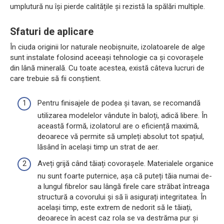
umplutură nu își pierde calitățile și rezistă la spălări multiple.
Sfaturi de aplicare
În ciuda originii lor naturale neobișnuite, izolatoarele de alge
sunt instalate folosind aceeași tehnologie ca și covorașele
din lână minerală. Cu toate acestea, există câteva lucruri de
care trebuie să fii conștient.
Pentru finisajele de podea și tavan, se recomandă
utilizarea modelelor vândute în baloți, adică libere. În
această formă, izolatorul are o eficiență maximă,
deoarece vă permite să umpleți absolut tot spațiul,
lăsând în același timp un strat de aer.
Aveți grijă când tăiați covorașele. Materialele organice
nu sunt foarte puternice, așa că puteți tăia numai de-
a lungul fibrelor sau lângă firele care străbat întreaga
structură a covorului și să îi asigurați integritatea. În
același timp, este extrem de nedorit să le tăiați,
deoarece în acest caz rola se va destrăma pur și