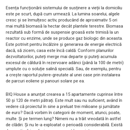
Esența funcționării sistemului de susținere a vieții la domiciliu
este pe scurt, după cum urmează. La lumina soarelui, algele
cresc și se înmulțesc activ, producând de aproximativ 5 ori
mai multă biomasă la hectar decât plantele terestre. Biomasa
rezultată sub formă de suspensie groasă este trimisă la un
reactor cu enzime, unde se produce gaz biologic din aceasta.
Este potrivit pentru încălzire și generarea de energie electrică
dacă, să zicem, casa este încă caldă. Conform planurilor
dezvoltatorilor, puteți merge mai departe și puteți acumula
excesul de căldură în rezervoare adânci (până la 100 de metri)
umplute cu o soluție salină specială. Sau, de exemplu, pentru
a crește raportul putere-greutate al unei case prin instalarea
de parcuri eoliene și panouri solare pe ea.
BIQ House a anunțat crearea a 15 apartamente cuprinse între
50 și 120 de metri pătrați. Este mult sau nu suficient, având în
vedere că proiectul în sine a preluat trei milioane și jumătate
de euro? Dacă vorbim în categorii de moment, atunci, poate,
multe. Și pe termen lung? Nimeni nu a trăit vreodată în astfel
de clădiri. Și nu le-a exploatat o perioadă considerabilă. Există