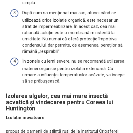
simplu.
După cum sa menționat mai sus, atunci când se
utilizează orice izolație organică, este necesar un
strat de impermeabilizare. În acest caz, cea mai
rațională soluție este o membrană rezistentă la
umiditate. Nu numai că oferă protecție împotriva
condensului, dar permite, de asemenea, pereților să
rămână „respirabili”.
În zonele cu ierni severe, nu se recomandă utilizarea
materiei organice pentru izolația exterioară. Ca
urmare a influenței temperaturilor scăzute, va începe
să se prăbușească.
Izolarea algelor, cea mai mare insectă
acvatică și vindecarea pentru Coreea lui
Huntington
Izolație inovatoare
propus de oamenii de știință ruși de la Institutul Criosferei