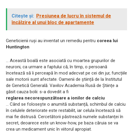
Citește și:
Presiunea de lucru în sistemul de
încălzire al unui bloc de apartamente
Geneticienii ruși au inventat un remediu pentru
coreea lui
Huntington
... Această boală este asociată cu moartea grupurilor de
neuroni, ca urmare a faptului că, în timp, o persoană
încetează să îi perceapă în mod adecvat pe cei din jur, funcțiile
sale motorii sunt afectate. Oamenii de știință de la Institutul
de Genetică Generală. Vavilov Academia Rusă de Științe a
găsit cauza bolii: s-a dovedit a fi
reglarea necorespunzătoare a ionilor de calciu
... Când se folosește o anumită substanță, schimbul de calciu
în celulele deteriorate este restabilit, iar celula încetează să
mai fie distrusă. Cercetătorii păstrează numele substanței în
secret, deoarece este un know-how, pe baza căruia se va
crea un medicament unic în viitorul apropiat.