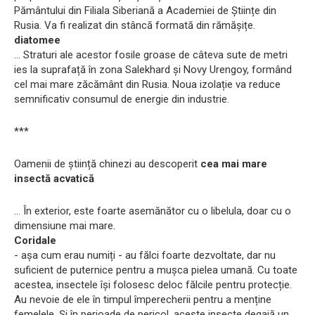
Pământului din Filiala Siberiană a Academiei de Științe din
Rusia. Va fi realizat din stâncă formată din rămășițe.
diatomee
... Straturi ale acestor fosile groase de câteva sute de metri
ies la suprafață în zona Salekhard și Novy Urengoy, formând
cel mai mare zăcământ din Rusia. Noua izolație va reduce
semnificativ consumul de energie din industrie.
***
Oamenii de știință chinezi au descoperit
cea mai mare
insectă acvatică
... În exterior, este foarte asemănător cu o libelula, doar cu o
dimensiune mai mare.
Coridale
- așa cum erau numiți - au fălci foarte dezvoltate, dar nu
suficient de puternice pentru a mușca pielea umană. Cu toate
acestea, insectele își folosesc deloc fălcile pentru protecție.
Au nevoie de ele în timpul împerecherii pentru a menține
femelele. Și în perioade de pericol, aceste insecte degajă un