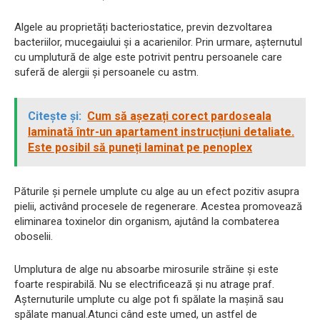
Algele au proprietăți bacteriostatice, previn dezvoltarea
bacteriilor, mucegaiului și a acarienilor. Prin urmare, așternutul
cu umplutură de alge este potrivit pentru persoanele care
suferă de alergii și persoanele cu astm.
Citește și:
Cum să așezați corect pardoseala
laminată într-un apartament instrucțiuni detaliate.
Este posibil să puneți laminat pe penoplex
Păturile și pernele umplute cu alge au un efect pozitiv asupra
pielii, activând procesele de regenerare. Acestea promovează
eliminarea toxinelor din organism, ajutând la combaterea
oboselii.
Umplutura de alge nu absoarbe mirosurile străine și este
foarte respirabilă. Nu se electrificează și nu atrage praf.
Așternuturile umplute cu alge pot fi spălate la mașină sau
spălate manual.Atunci când este umed, un astfel de