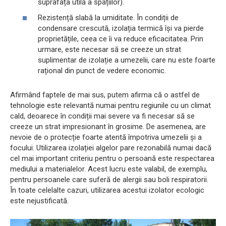
suprafața utilă a spațiilor).
Rezistență slabă la umiditate. În condiții de
condensare crescută, izolația termică își va pierde
proprietățile, ceea ce îi va reduce eficacitatea. Prin
urmare, este necesar să se creeze un strat
suplimentar de izolație a umezelii, care nu este foarte
rațional din punct de vedere economic.
Afirmând faptele de mai sus, putem afirma că o astfel de
tehnologie este relevantă numai pentru regiunile cu un climat
cald, deoarece în condiții mai severe va fi necesar să se
creeze un strat impresionant în grosime. De asemenea, are
nevoie de o protecție foarte atentă împotriva umezelii și a
focului. Utilizarea izolației algelor pare rezonabilă numai dacă
cel mai important criteriu pentru o persoană este respectarea
mediului a materialelor. Acest lucru este valabil, de exemplu,
pentru persoanele care suferă de alergii sau boli respiratorii.
În toate celelalte cazuri, utilizarea acestui izolator ecologic
este nejustificată.