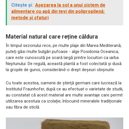
Citește și:
Așezarea la sol a unui sistem de
alimentare cu apă din țevi din polipropilenă:
metode și sfaturi
Material natural care reține căldura
În timpul sezonului rece, pe multe plaje din Marea Mediterană,
puteți găsi multe bulgări pufoase - alge Posidonia Oceanica,
care este cunoscută pe scară largă printre locuitori ca iarba
Neptunului. De regulă, această plantă a fost colectată și dusă
la gropile de gunoi, considerând-o drept deșeuri obișnuite.
Cu toate acestea, oamenii de știință germani care lucrează la
Institutul Fraunhofer, după ce au efectuat o varietate de studii,
au constatat că acest material are multe avantaje care permit
utilizarea acestuia ca izolație, înlocuind mineralele tradiționale
sau fibra de sticlă.