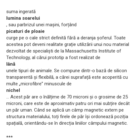
suma ingerată
lumina soarelui
, sau parbrizul unei mașini, forțând
picaturi de ploaie
curge pe o cale strict definită fără a deranja șoferul. Toate
acestea pot deveni realitate grație utilizării unui nou material
dezvoltat de specialiști de la Massachusetts Institute of
Technology, al cărui prototip a fost realizat de
lână
unele tipuri de animale. Se compune dintr-o bază de silicon
transparentă și flexibilă, a cărei suprafață este acoperită cu
multe „microfibre” minuscule de
nichel
... Acest păr are o înălțime de 70 microni și o grosime de 25
microni, care este de aproximativ patru ori mai subțire decât
un păr uman. Când se aplică un câmp magnetic extern pe
structura materialului, toți firele de păr își ordonează poziția
spațială, orientându-se în direcția liniilor câmpului magnetic.
***