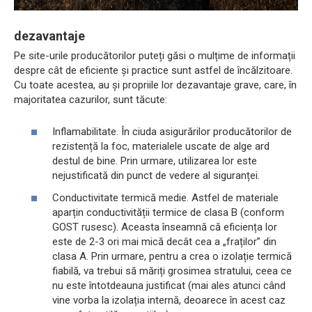
dezavantaje
Pe site-urile producătorilor puteți găsi o mulțime de informații
despre cât de eficiente și practice sunt astfel de încălzitoare.
Cu toate acestea, au și propriile lor dezavantaje grave, care, în
majoritatea cazurilor, sunt tăcute:
Inflamabilitate. În ciuda asigurărilor producătorilor de
rezistență la foc, materialele uscate de alge ard
destul de bine. Prin urmare, utilizarea lor este
nejustificată din punct de vedere al siguranței.
Conductivitate termică medie. Astfel de materiale
aparțin conductivității termice de clasa B (conform
GOST rusesc). Aceasta înseamnă că eficiența lor
este de 2-3 ori mai mică decât cea a „fraților” din
clasa A. Prin urmare, pentru a crea o izolație termică
fiabilă, va trebui să măriți grosimea stratului, ceea ce
nu este întotdeauna justificat (mai ales atunci când
vine vorba la izolația internă, deoarece în acest caz