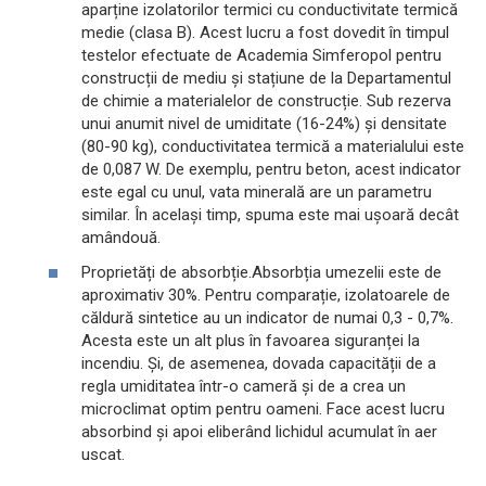
aparține izolatorilor termici cu conductivitate termică
medie (clasa B). Acest lucru a fost dovedit în timpul
testelor efectuate de Academia Simferopol pentru
construcții de mediu și stațiune de la Departamentul
de chimie a materialelor de construcție. Sub rezerva
unui anumit nivel de umiditate (16-24%) și densitate
(80-90 kg), conductivitatea termică a materialului este
de 0,087 W. De exemplu, pentru beton, acest indicator
este egal cu unul, vata minerală are un parametru
similar. În același timp, spuma este mai ușoară decât
amândouă.
Proprietăți de absorbție.Absorbția umezelii este de
aproximativ 30%. Pentru comparație, izolatoarele de
căldură sintetice au un indicator de numai 0,3 - 0,7%.
Acesta este un alt plus în favoarea siguranței la
incendiu. Și, de asemenea, dovada capacității de a
regla umiditatea într-o cameră și de a crea un
microclimat optim pentru oameni. Face acest lucru
absorbind și apoi eliberând lichidul acumulat în aer
uscat.