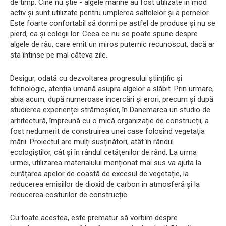
de timp. Cine nu știe - algele marine au fost utilizate în mod
activ și sunt utilizate pentru umplerea saltelelor și a pernelor.
Este foarte confortabil să dormi pe astfel de produse și nu se
pierd, ca și colegii lor. Ceea ce nu se poate spune despre
algele de râu, care emit un miros puternic recunoscut, dacă ar
sta întinse pe mal câteva zile.
Desigur, odată cu dezvoltarea progresului științific și
tehnologic, atenția umană asupra algelor a slăbit. Prin urmare,
abia acum, după numeroase încercări și erori, precum și după
studierea experienței strămoșilor, în Danemarca un studio de
arhitectură, împreună cu o mică organizație de construcții, a
fost nedumerit de construirea unei case folosind vegetația
mării. Proiectul are mulți susținători, atât în ​​rândul
ecologiștilor, cât și în rândul cetățenilor de rând. La urma
urmei, utilizarea materialului menționat mai sus va ajuta la
curățarea apelor de coastă de excesul de vegetație, la
reducerea emisiilor de dioxid de carbon în atmosferă și la
reducerea costurilor de construcție.
Cu toate acestea, este prematur să vorbim despre