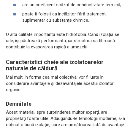
are un coeficient scăzut de conductivitate termică;
poate fi folosit ca încălzitor fără tratament
suplimentar cu substanțe chimice.
O altă calitate importantă este hidrofobia. Când izolația se
ude, își păstrează performanța, iar structura sa fibroasă
contribuie la evaporarea rapidă a umezelii.
Caracteristici cheie ale izolatoarelor
naturale de căldură
Mai mult, în forma cea mai obiectivă, vor fi luate în
considerare avantajele și dezavantajele acestui izolator
organic.
Demnitate
Acest material, spre surprinderea multor experți, are
proprietăți foarte utile. Adăugându-le tehnologii moderne, s-a
obținut o bună izolație, care are următoarea listă de avantaje: