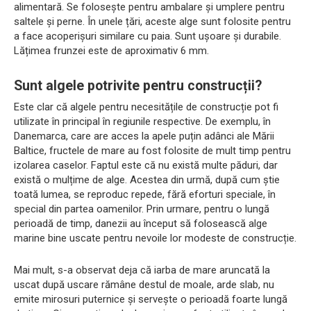
alimentară. Se folosește pentru ambalare și umplere pentru
saltele și perne. În unele țări, aceste alge sunt folosite pentru
a face acoperișuri similare cu paia. Sunt ușoare și durabile.
Lățimea frunzei este de aproximativ 6 mm.
Sunt algele potrivite pentru construcții?
Este clar că algele pentru necesitățile de construcție pot fi
utilizate în principal în regiunile respective. De exemplu, în
Danemarca, care are acces la apele puțin adânci ale Mării
Baltice, fructele de mare au fost folosite de mult timp pentru
izolarea caselor. Faptul este că nu există multe păduri, dar
există o mulțime de alge. Acestea din urmă, după cum știe
toată lumea, se reproduc repede, fără eforturi speciale, în
special din partea oamenilor. Prin urmare, pentru o lungă
perioadă de timp, danezii au început să folosească alge
marine bine uscate pentru nevoile lor modeste de construcție.
Mai mult, s-a observat deja că iarba de mare aruncată la
uscat după uscare rămâne destul de moale, arde slab, nu
emite mirosuri puternice și servește o perioadă foarte lungă