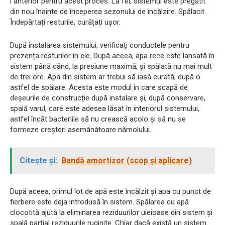
l anterior pentru acest proces. La fel, sistemul este pregătit
din nou înainte de începerea sezonului de încălzire. Spălacit.
Îndepărtați resturile, curățați ușor.
După instalarea sistemului, verificați conductele pentru
prezența resturilor în ele. După aceea, apa rece este lansată în
sistem până când, la presiune maximă, și spălată nu mai mult
de trei ore. Apa din sistem ar trebui să iasă curată, după o
astfel de spălare. Acesta este modul în care scapă de
deșeurile de construcție după instalare și, după conservare,
spală varul, care este adesea lăsat în interiorul sistemului,
astfel încât bacteriile să nu crească acolo și să nu se
formeze creșteri asemănătoare nămolului.
Citește și:
Bandă amortizor (scop și aplicare)
După aceea, primul lot de apă este încălzit și apa cu punct de
fierbere este deja introdusă în sistem. Spălarea cu apă
clocotită ajută la eliminarea reziduurilor uleioase din sistem și
spală parțial reziduurile ruginite. Chiar dacă există un sistem