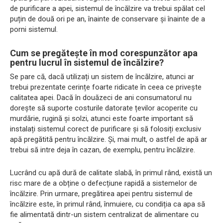
de purificare a apei, sistemul de încălzire va trebui spălat cel
puțin de două ori pe an, înainte de conservare și înainte de a
porni sistemul.
Cum se pregătește în mod corespunzător apa
pentru lucrul în sistemul de încălzire?
Se pare că, dacă utilizați un sistem de încălzire, atunci ar
trebui prezentate cerințe foarte ridicate în ceea ce privește
calitatea apei. Dacă în douăzeci de ani consumatorul nu
dorește să suporte costurile datorate țevilor acoperite cu
murdărie, rugină și solzi, atunci este foarte important să
instalați sistemul corect de purificare și să folosiți exclusiv
apă pregătită pentru încălzire. Și, mai mult, o astfel de apă ar
trebui să intre deja în cazan, de exemplu, pentru încălzire.
Lucrând cu apă dură de calitate slabă, în primul rând, există un
risc mare de a obține o defecțiune rapidă a sistemelor de
încălzire. Prin urmare, pregătirea apei pentru sistemul de
încălzire este, în primul rând, înmuiere, cu condiția ca apa să
fie alimentată dintr-un sistem centralizat de alimentare cu