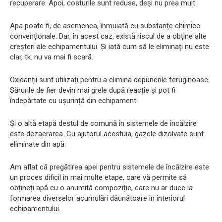
recuperare. Apoi, costurile sunt reduse, deși nu prea mult.
Apa poate fi, de asemenea, înmuiată cu substanțe chimice
convenționale. Dar, în acest caz, există riscul de a obține alte
creșteri ale echipamentului. Și iată cum să le eliminați nu este
clar, tk. nu va mai fi scară.
Oxidanții sunt utilizați pentru a elimina depunerile feruginoase.
Sărurile de fier devin mai grele după reacție și pot fi
îndepărtate cu ușurință din echipament.
Și o altă etapă destul de comună în sistemele de încălzire
este dezaerarea. Cu ajutorul acestuia, gazele dizolvate sunt
eliminate din apă.
Am aflat că pregătirea apei pentru sistemele de încălzire este
un proces dificil în mai multe etape, care vă permite să
obțineți apă cu o anumită compoziție, care nu ar duce la
formarea diverselor acumulări dăunătoare în interiorul
echipamentului.