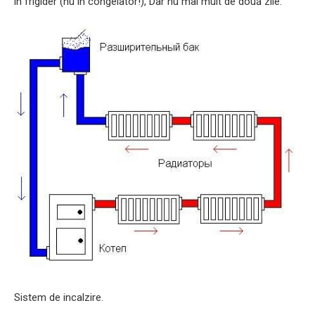
în frigider (nu în congelator!), Dar nu mai mult de două zile.
Sistem de incalzire.