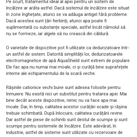
Pe scurt, tratamentul ideal al apei pentru un sistem de
încălzire ar arăta astfel. Dacă sistemul de încălzire este situat
în zone înghețate, atunci se va adăuga antigel fără probleme.
Dacă acestea sunt țări fierbinți, atunci apa poate fi
suplimentată cu substanțe speciale, astfel încât nămolul să
nu se formeze, iar algele să nu crească din căldură.
O varietate de dispozitive pot fi utilizate ca dedurizatoare într-
un astfel de sistem. Datorită simplității lor, dedurizatoarele
electromagnetice de apă AquaShield sunt extrem de populare.
Ele fac apa nu numai mai moale, ci și curăță bine suprafețele
interne ale echipamentului de la scară veche.
Rășinile cationice vechi bune sunt adesea folosite pentru
înmuiere. Nu există nici un substitut pentru tratarea apei. Mai
bine decât aceste dispozitive, nimic nu va face apa mai
moale. Dar, în timp, calitatea acestor curățări scade și rășina
trebuie schimbată. După înlocuire, calitatea curățării revine.
Dar astfel de piese de schimb sunt destul de scumpe și sunt
scumpe pentru sistemele de încălzire. Este adevărat, în
industrie, astfel de sisteme sunt utilizate cu rezervoare de