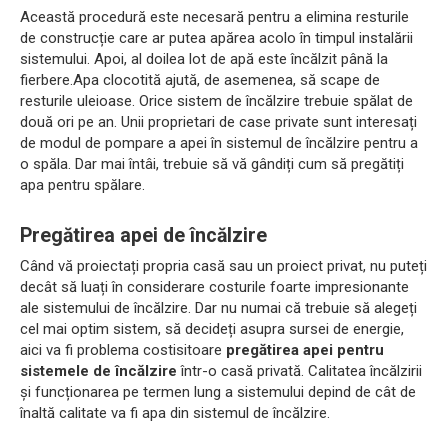
Această procedură este necesară pentru a elimina resturile
de construcție care ar putea apărea acolo în timpul instalării
sistemului. Apoi, al doilea lot de apă este încălzit până la
fierbere.Apa clocotită ajută, de asemenea, să scape de
resturile uleioase. Orice sistem de încălzire trebuie spălat de
două ori pe an. Unii proprietari de case private sunt interesați
de modul de pompare a apei în sistemul de încălzire pentru a
o spăla. Dar mai întâi, trebuie să vă gândiți cum să pregătiți
apa pentru spălare.
Pregătirea apei de încălzire
Când vă proiectați propria casă sau un proiect privat, nu puteți
decât să luați în considerare costurile foarte impresionante
ale sistemului de încălzire. Dar nu numai că trebuie să alegeți
cel mai optim sistem, să decideți asupra sursei de energie,
aici va fi problema costisitoare
pregătirea apei pentru
sistemele de încălzire
într-o casă privată. Calitatea încălzirii
și funcționarea pe termen lung a sistemului depind de cât de
înaltă calitate va fi apa din sistemul de încălzire.