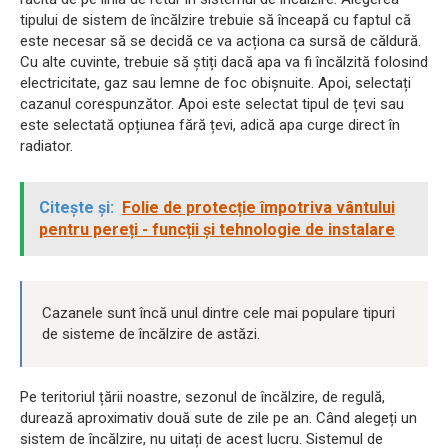
tipului de sistem de încălzire trebuie să înceapă cu faptul că
este necesar să se decidă ce va acționa ca sursă de căldură.
Cu alte cuvinte, trebuie să știți dacă apa va fi încălzită folosind
electricitate, gaz sau lemne de foc obișnuite. Apoi, selectați
cazanul corespunzător. Apoi este selectat tipul de țevi sau
este selectată opțiunea fără țevi, adică apa curge direct în
radiator.
Citește și:
Folie de protecție împotriva vântului
pentru pereți - funcții și tehnologie de instalare
Cazanele sunt încă unul dintre cele mai populare tipuri
de sisteme de încălzire de astăzi.
Pe teritoriul țării noastre, sezonul de încălzire, de regulă,
durează aproximativ două sute de zile pe an. Când alegeți un
sistem de încălzire, nu uitați de acest lucru. Sistemul de