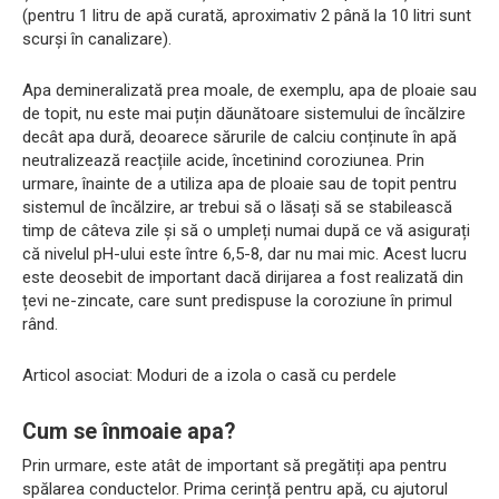
(pentru 1 litru de apă curată, aproximativ 2 până la 10 litri sunt
scurși în canalizare).
Apa demineralizată prea moale, de exemplu, apa de ploaie sau
de topit, nu este mai puțin dăunătoare sistemului de încălzire
decât apa dură, deoarece sărurile de calciu conținute în apă
neutralizează reacțiile acide, încetinind coroziunea. Prin
urmare, înainte de a utiliza apa de ploaie sau de topit pentru
sistemul de încălzire, ar trebui să o lăsați să se stabilească
timp de câteva zile și să o umpleți numai după ce vă asigurați
că nivelul pH-ului este între 6,5-8, dar nu mai mic. Acest lucru
este deosebit de important dacă dirijarea a fost realizată din
țevi ne-zincate, care sunt predispuse la coroziune în primul
rând.
Articol asociat: Moduri de a izola o casă cu perdele
Cum se înmoaie apa?
Prin urmare, este atât de important să pregătiți apa pentru
spălarea conductelor. Prima cerință pentru apă, cu ajutorul