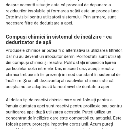
despre această situație este că procesul de depunere a
reziduurilor insolubile și formarea scării este un proces lung.
Este invizibil pentru utilizatorii sistemului. Prin urmare, sunt
necesare filtre de dedurizare a apei.
Compuși chimici în sistemul de încălzire - ca
dedurizator de apă
Produsele chimice ar putea fi o alternativă la utilizarea filtrelor.
Dar nu au devenit un înlocuitor demn. Polifosfații sunt utilizați
din compuși chimici și reactivi. Polifosfații împiedică lipirea
particulelor solzi între ele. Dar, în acest caz, acești reactivi
chimici trebuie să fie prezenți în mod constant în sistemul de
încălzire. Și un alt dezavantaj al reactivilor chimici este că
aceștia nu se adaptează la noul nivel de duritate a apei.
Al doilea tip de reactivi chimici care sunt folosiți pentru a
înmuia duritatea apei sunt reactivi pentru profilaxie sau pentru
purificarea apei după utilizarea acesteia. Puteți utiliza un
concentrat de încălzire care este compatibil cu antigelul. Este
folosit pentru protecția împotriva coroziunii. Acum puteți