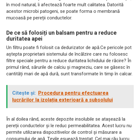
în mod natural, îi afectează foarte mult calitatea. Datorită
acestor microbi patogeni, se poate forma o membrană
mucoasă pe pereții conductelor.
De ce să folosiți un balsam pentru a reduce
duritatea apei
Un filtru poate fi folosit ca dedurizator de apă.Ce pericole pot
aștepta proprietarii sistemului de încălzire care nu folosesc
filtre speciale pentru a reduce duritatea lichidului de răcire? În
primul rând, sărurile de calciu și magneziu, care se găsesc în
cantități mari de apă dură, sunt transformate în timp în calcar.
Citește și:
Procedura pentru efectuarea
lucrărilor la izolația exterioară a subsolului
În al doilea rând, aceste depozite insolubile se atașează la
pereții conductelor și le reduc permeabilitatea. Acest lucru nu
permite utilizarea dispozitivelor de control și măsurare a
consumului de apă. Țevile eșuează treptat. Cel mai rău lucru