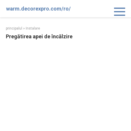
Sari
warm.decorexpro.com/ro/
la
conținut
principalul
»
Instalare
Pregătirea apei de încălzire