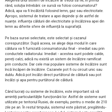
Alegerea unui sistem de încălzire ar trebui să fie, în primul
rând, soluția întrebării: ce sursă va folosi consumatorul?
Adică, apa va fi încălzită folosind lemn, gaz sau electricitate.
Apropo, sistemul de tratare a apei depinde și de astfel de
nuanțe. influența căldurii din electricitate și încălzirea apei din
lemn au diferite sfere de influență la suprafață.
Pe baza sursei selectate, este selectat și cazanul
corespunzător. După aceea, se alege deja modul în care
căldura va fi furnizată consumatorului final - imediat sau prin
conductele radiatorului. Imediat - acestea sunt podele calde,
pereți calzi, adică nu există un sistem de încălzire ramificat
prin conducte. Dar cele mai populare sisteme de încălzire sunt
încă încăperi de încălzire. Cazanele pot fi cu circuit unic sau
dublu. Adică pot încălzi direct purtătorul de căldură sau pot
încălzi și apa pentru purtătorul de căldură.
Când lucrați cu sisteme de încălzire, este important să vă
amintiți particularitățile funcționării lor. Astfel de sisteme sunt
utilizate pe teritoriul Rusiei, de exemplu, pentru o medie de 210
zile pe an. În restul timpului, sistemul este păstrat, pregătindu-