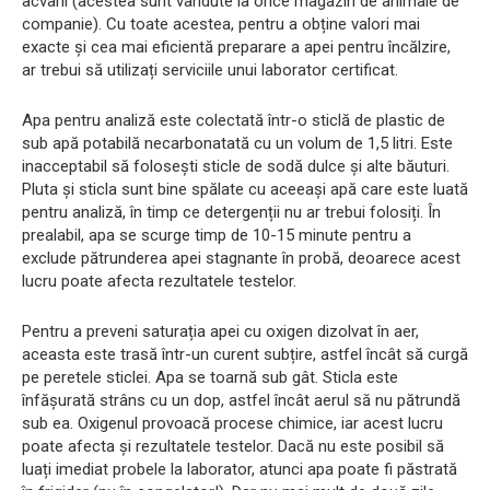
acvarii (acestea sunt vândute la orice magazin de animale de
companie). Cu toate acestea, pentru a obține valori mai
exacte și cea mai eficientă preparare a apei pentru încălzire,
ar trebui să utilizați serviciile unui laborator certificat.
Apa pentru analiză este colectată într-o sticlă de plastic de
sub apă potabilă necarbonatată cu un volum de 1,5 litri. Este
inacceptabil să folosești sticle de sodă dulce și alte băuturi.
Pluta și sticla sunt bine spălate cu aceeași apă care este luată
pentru analiză, în timp ce detergenții nu ar trebui folosiți. În
prealabil, apa se scurge timp de 10-15 minute pentru a
exclude pătrunderea apei stagnante în probă, deoarece acest
lucru poate afecta rezultatele testelor.
Pentru a preveni saturația apei cu oxigen dizolvat în aer,
aceasta este trasă într-un curent subțire, astfel încât să curgă
pe peretele sticlei. Apa se toarnă sub gât. Sticla este
înfășurată strâns cu un dop, astfel încât aerul să nu pătrundă
sub ea. Oxigenul provoacă procese chimice, iar acest lucru
poate afecta și rezultatele testelor. Dacă nu este posibil să
luați imediat probele la laborator, atunci apa poate fi păstrată