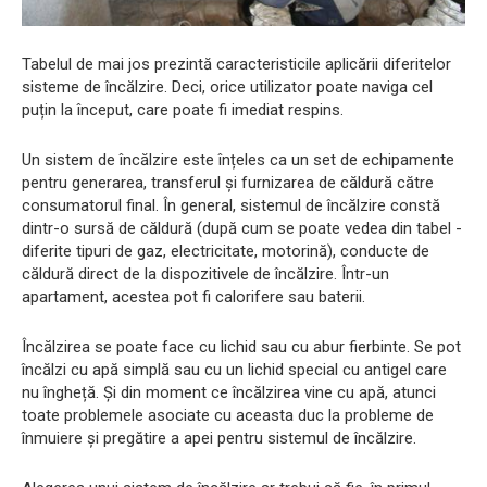
Tabelul de mai jos prezintă caracteristicile aplicării diferitelor
sisteme de încălzire. Deci, orice utilizator poate naviga cel
puțin la început, care poate fi imediat respins.
Un sistem de încălzire este înțeles ca un set de echipamente
pentru generarea, transferul și furnizarea de căldură către
consumatorul final. În general, sistemul de încălzire constă
dintr-o sursă de căldură (după cum se poate vedea din tabel -
diferite tipuri de gaz, electricitate, motorină), conducte de
căldură direct de la dispozitivele de încălzire. Într-un
apartament, acestea pot fi calorifere sau baterii.
Încălzirea se poate face cu lichid sau cu abur fierbinte. Se pot
încălzi cu apă simplă sau cu un lichid special cu antigel care
nu îngheță. Și din moment ce încălzirea vine cu apă, atunci
toate problemele asociate cu aceasta duc la probleme de
înmuiere și pregătire a apei pentru sistemul de încălzire.