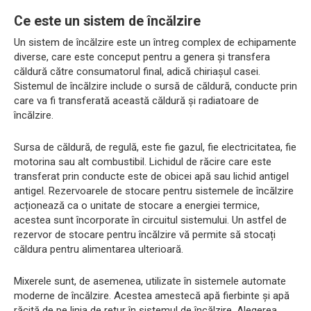
Ce este un sistem de încălzire
Un sistem de încălzire este un întreg complex de echipamente
diverse, care este conceput pentru a genera și transfera
căldură către consumatorul final, adică chiriașul casei.
Sistemul de încălzire include o sursă de căldură, conducte prin
care va fi transferată această căldură și radiatoare de
încălzire.
Sursa de căldură, de regulă, este fie gazul, fie electricitatea, fie
motorina sau alt combustibil. Lichidul de răcire care este
transferat prin conducte este de obicei apă sau lichid antigel
antigel. Rezervoarele de stocare pentru sistemele de încălzire
acționează ca o unitate de stocare a energiei termice,
acestea sunt încorporate în circuitul sistemului. Un astfel de
rezervor de stocare pentru încălzire vă permite să stocați
căldura pentru alimentarea ulterioară.
Mixerele sunt, de asemenea, utilizate în sistemele automate
moderne de încălzire. Acestea amestecă apă fierbinte și apă
răcită de pe linia de retur în sistemul de încălzire. Alegerea