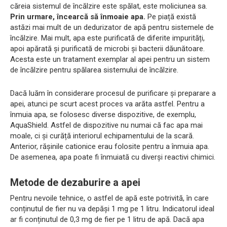
căreia sistemul de încălzire este spălat, este moliciunea sa.
Prin urmare, încearcă să înmoaie apa.
Pe piață există
astăzi mai mult de un dedurizator de apă pentru sistemele de
încălzire. Mai mult, apa este purificată de diferite impurități,
apoi apărată și purificată de microbi și bacterii dăunătoare.
Acesta este un tratament exemplar al apei pentru un sistem
de încălzire pentru spălarea sistemului de încălzire.
Dacă luăm în considerare procesul de purificare și preparare a
apei, atunci pe scurt acest proces va arăta astfel. Pentru a
înmuia apa, se folosesc diverse dispozitive, de exemplu,
AquaShield. Astfel de dispozitive nu numai că fac apa mai
moale, ci și curăță interiorul echipamentului de la scară.
Anterior, rășinile cationice erau folosite pentru a înmuia apa.
De asemenea, apa poate fi înmuiată cu diverși reactivi chimici.
Metode de dezaburire a apei
Pentru nevoile tehnice, o astfel de apă este potrivită, în care
conținutul de fier nu va depăși 1 mg pe 1 litru. Indicatorul ideal
ar fi conținutul de 0,3 mg de fier pe 1 litru de apă. Dacă apa