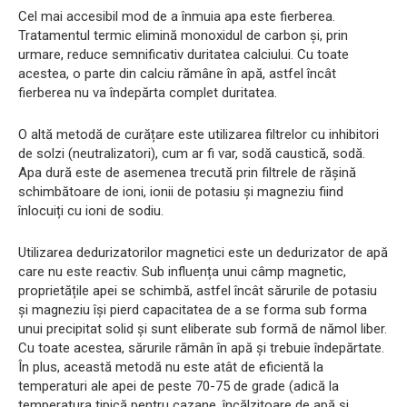
Cel mai accesibil mod de a înmuia apa este fierberea.
Tratamentul termic elimină monoxidul de carbon și, prin
urmare, reduce semnificativ duritatea calciului. Cu toate
acestea, o parte din calciu rămâne în apă, astfel încât
fierberea nu va îndepărta complet duritatea.
O altă metodă de curățare este utilizarea filtrelor cu inhibitori
de solzi (neutralizatori), cum ar fi var, sodă caustică, sodă.
Apa dură este de asemenea trecută prin filtrele de rășină
schimbătoare de ioni, ionii de potasiu și magneziu fiind
înlocuiți cu ioni de sodiu.
Utilizarea dedurizatorilor magnetici este un dedurizator de apă
care nu este reactiv. Sub influența unui câmp magnetic,
proprietățile apei se schimbă, astfel încât sărurile de potasiu
și magneziu își pierd capacitatea de a se forma sub forma
unui precipitat solid și sunt eliberate sub formă de nămol liber.
Cu toate acestea, sărurile rămân în apă și trebuie îndepărtate.
În plus, această metodă nu este atât de eficientă la
temperaturi ale apei de peste 70-75 de grade (adică la
temperatura tipică pentru cazane, încălzitoare de apă și