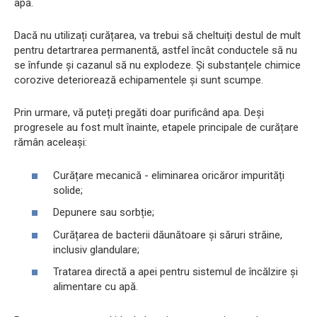
apă.
Dacă nu utilizați curățarea, va trebui să cheltuiți destul de mult
pentru detartrarea permanentă, astfel încât conductele să nu
se înfunde și cazanul să nu explodeze. Și substanțele chimice
corozive deteriorează echipamentele și sunt scumpe.
Prin urmare, vă puteți pregăti doar purificând apa. Deși
progresele au fost mult înainte, etapele principale de curățare
rămân aceleași:
Curățare mecanică - eliminarea oricăror impurități
solide;
Depunere sau sorbție;
Curățarea de bacterii dăunătoare și săruri străine,
inclusiv glandulare;
Tratarea directă a apei pentru sistemul de încălzire și
alimentare cu apă.