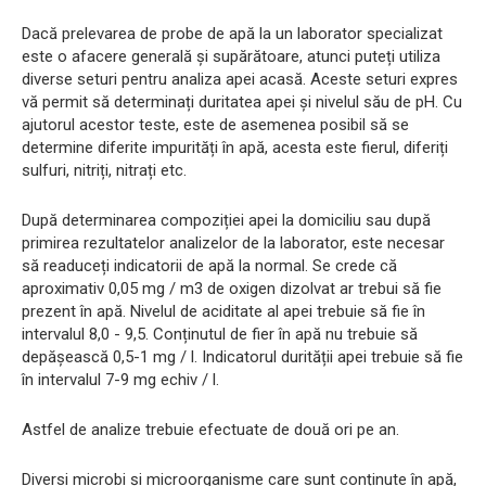
Dacă prelevarea de probe de apă la un laborator specializat
este o afacere generală și supărătoare, atunci puteți utiliza
diverse seturi pentru analiza apei acasă. Aceste seturi expres
vă permit să determinați duritatea apei și nivelul său de pH. Cu
ajutorul acestor teste, este de asemenea posibil să se
determine diferite impurități în apă, acesta este fierul, diferiți
sulfuri, nitriți, nitrați etc.
După determinarea compoziției apei la domiciliu sau după
primirea rezultatelor analizelor de la laborator, este necesar
să readuceți indicatorii de apă la normal. Se crede că
aproximativ 0,05 mg / m3 de oxigen dizolvat ar trebui să fie
prezent în apă. Nivelul de aciditate al apei trebuie să fie în
intervalul 8,0 - 9,5. Conținutul de fier în apă nu trebuie să
depășească 0,5-1 mg / l. Indicatorul durității apei trebuie să fie
în intervalul 7-9 mg echiv / l.
Astfel de analize trebuie efectuate de două ori pe an.
Diversi microbi și microorganisme care sunt conținute în apă,