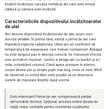
încălzit încălzește carcasa metalică, din care este emisă
căldură și camera este încălzită.
Caracteristicile dispozitivului încălzitoarelor
de ulei
Am descris dispozitivul încălzitorului de ulei, acum vom
discuta detaliile. În primul rând, există o pernă de aer care
împiedică explozia radiatorului. Uleiul are un coeficient de
temperatură de expansiune care trebuie compensat. Airbagul
nu este singurul pas în direcția corectă. Se folosește efectul
unui acordeon muzical - pentru a atrage aer cu burduf și a-l
reda, schimbând volumul. Când apare presiune în interior,
corpul devine pur și simplu puțin mai lung, ceea ce este dificil
de observat cu ochiul liber, este posibil să se detecteze
sunete de măcinare liniștite după ureche.
Este interesant! Perna de aer compensează parțial
deformările termice. Opțional, acestea extind durata de
viață, reduc cerințele pentru rezistența cusăturilor.