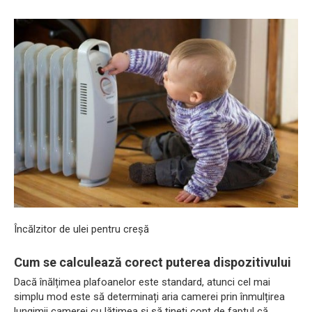
Încălzitor de ulei pentru creșă
Cum se calculează corect puterea dispozitivului
Dacă înălțimea plafoanelor este standard, atunci cel mai
simplu mod este să determinați aria camerei prin înmulțirea
lungimii camerei cu lățimea și să țineți cont de faptul că