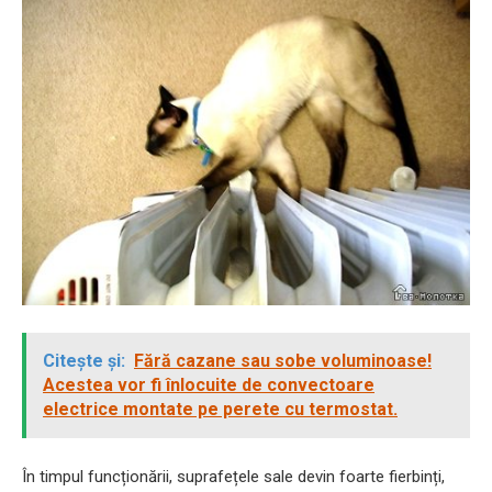
Citește și:
Fără cazane sau sobe voluminoase!
Acestea vor fi înlocuite de convectoare
electrice montate pe perete cu termostat.
În timpul funcționării, suprafețele sale devin foarte fierbinți,