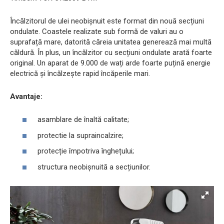
Încălzitorul de ulei neobișnuit este format din nouă secțiuni
ondulate. Coastele realizate sub formă de valuri au o
suprafață mare, datorită căreia unitatea generează mai multă
căldură. În plus, un încălzitor cu secțiuni ondulate arată foarte
original. Un aparat de 9.000 de wați arde foarte puțină energie
electrică și încălzește rapid încăperile mari.
Avantaje:
asamblare de înaltă calitate;
protectie la supraincalzire;
protecție împotriva înghețului;
structura neobișnuită a secțiunilor.