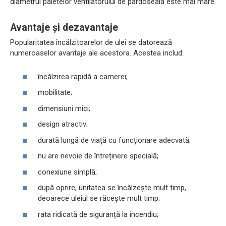
diametrul paletelor ventilatorului de pardoseală este mai mare.
Avantaje și dezavantaje
Popularitatea încălzitoarelor de ulei se datorează
numeroaselor avantaje ale acestora. Acestea includ:
încălzirea rapidă a camerei;
mobilitate;
dimensiuni mici;
design atractiv;
durată lungă de viață cu funcționare adecvată;
nu are nevoie de întreținere specială;
conexiune simplă;
după oprire, unitatea se încălzește mult timp,
deoarece uleiul se răcește mult timp;
rata ridicată de siguranță la incendiu;