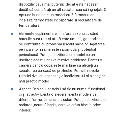
dispozitiv ceva mai puternic decât este necesar
decât să cumpărați un alt radiator sau să înghețați. O
opțiune bună este un model cu 2-3 moduri de
încălzire, termostate încorporate și regulatoare de
temperatură.
Elemente suplimentare. În afara sezonului, când
bateriile sunt reci și afară este umedă, gospodinele
se confruntă cu problema uscării hainelor. Agățarea
pe încălzitor în sine este incomodă și potențial
periculoasă. Puteți achiziționa un model cu un
uscător, acest lucru va rezolva problema. Pentru o
cameră pentru copii, este mai bine să alegeți un
radiator cu carcasă de protecție. Potriviți nevoile
familiei dvs. cu capacitățile încălzitorului și alegeți cel
mai practic model.
Aspect. Designul ar trebui să fie nu numai funcțional,
ci și atractiv. Există o alegere: există modele de
diferite forme, dimensiuni, culori. Puteți achiziționa un
radiator „neutru” îngrijit, care va arăta bine în orice
interior.