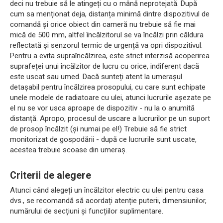
deci nu trebuie să le atingeți cu o mână neprotejată. După
cum sa menționat deja, distanța minimă dintre dispozitivul de
comandă și orice obiect din cameră nu trebuie să fie mai
mică de 500 mm, altfel încălzitorul se va încălzi prin căldura
reflectată și senzorul termic de urgență va opri dispozitivul.
Pentru a evita supraîncălzirea, este strict interzisă acoperirea
suprafeței unui încălzitor de lucru cu orice, indiferent dacă
este uscat sau umed. Dacă sunteți atent la umerașul
detașabil pentru încălzirea prosopului, cu care sunt echipate
unele modele de radiatoare cu ulei, atunci lucrurile așezate pe
el nu se vor usca aproape de dispozitiv - nu la o anumită
distanță. Apropo, procesul de uscare a lucrurilor pe un suport
de prosop încălzit (și numai pe el!) Trebuie să fie strict
monitorizat de gospodării - după ce lucrurile sunt uscate,
acestea trebuie scoase din umeraș.
Criterii de alegere
Atunci când alegeți un încălzitor electric cu ulei pentru casa
dvs., se recomandă să acordați atenție puterii, dimensiunilor,
numărului de secțiuni și funcțiilor suplimentare.