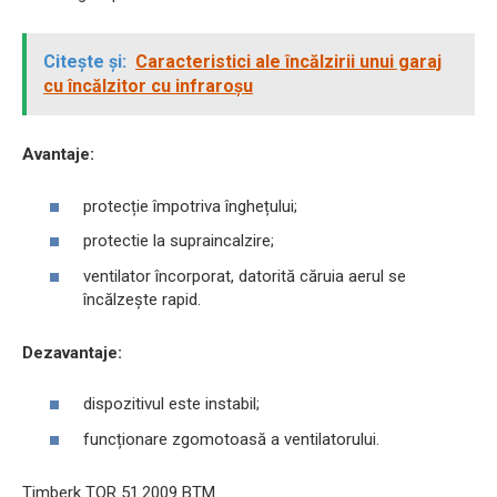
Citește și:
Caracteristici ale încălzirii unui garaj
cu încălzitor cu infraroșu
Avantaje:
protecție împotriva înghețului;
protectie la supraincalzire;
ventilator încorporat, datorită căruia aerul se
încălzește rapid.
Dezavantaje:
dispozitivul este instabil;
funcționare zgomotoasă a ventilatorului.
Timberk TOR 51.2009 BTM