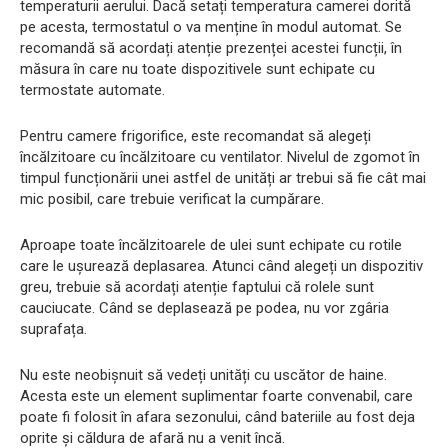
temperaturii aerului. Dacă setați temperatura camerei dorită
pe acesta, termostatul o va menține în modul automat. Se
recomandă să acordați atenție prezenței acestei funcții, în
măsura în care nu toate dispozitivele sunt echipate cu
termostate automate.
Pentru camere frigorifice, este recomandat să alegeți
încălzitoare cu încălzitoare cu ventilator. Nivelul de zgomot în
timpul funcționării unei astfel de unități ar trebui să fie cât mai
mic posibil, care trebuie verificat la cumpărare.
Aproape toate încălzitoarele de ulei sunt echipate cu rotile
care le ușurează deplasarea. Atunci când alegeți un dispozitiv
greu, trebuie să acordați atenție faptului că rolele sunt
cauciucate. Când se deplasează pe podea, nu vor zgâria
suprafața.
Nu este neobișnuit să vedeți unități cu uscător de haine.
Acesta este un element suplimentar foarte convenabil, care
poate fi folosit în afara sezonului, când bateriile au fost deja
oprite și căldura de afară nu a venit încă.