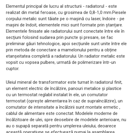
Elementul principal de lucru al structurii - radiatorul - este
realizat din metal feroase, cu grosimea de 0,8-1,0 mm.Piesele
corpului metalic sunt tăiate pe o mașină cu laser, îndoire - pe
mașini de îndoit, elementele mici sunt formate prin ștanțare.
Elementele finisate ale radiatorului sunt conectate între ele în
secțiuni folosind sudarea prin puncte și presare, se fac
preliminar găuri tehnologice, apoi secțiunile sunt unite între ele
prin metoda de conectare a mamelonului pentru a obține
etanșeitatea completă a radiatorului. Un radiator metalic este
vopsit cu vopsea pulbere, urmată de polimerizare într-un
cuptor.
Uleiul mineral de transformator este turnat în radiatorul finit,
un element electric de încălzire, panouri metalice și plastice
cu un termostat reglabil instalat în ele, un comutator
termostat (oprește alimentarea în caz de supraîncălzire), un
comutator de intensitate a încălzirii sunt montate ermetic ,
cablul de alimentare este conectat. Modelele moderne de
încălzitoare de ulei, spre deosebire de modelele anterioare, nu
au o supapă separată pentru umplerea uleiului, deoarece
această operațiune se efectuează numai la asamblarea