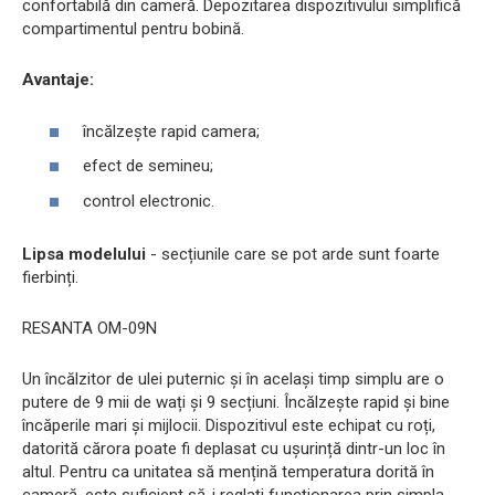
confortabilă din cameră. Depozitarea dispozitivului simplifică
compartimentul pentru bobină.
Avantaje:
încălzește rapid camera;
efect de semineu;
control electronic.
Lipsa modelului
- secțiunile care se pot arde sunt foarte
fierbinți.
RESANTA OM-09N
Un încălzitor de ulei puternic și în același timp simplu are o
putere de 9 mii de wați și 9 secțiuni. Încălzește rapid și bine
încăperile mari și mijlocii. Dispozitivul este echipat cu roți,
datorită cărora poate fi deplasat cu ușurință dintr-un loc în
altul. Pentru ca unitatea să mențină temperatura dorită în
cameră, este suficient să-i reglați funcționarea prin simpla