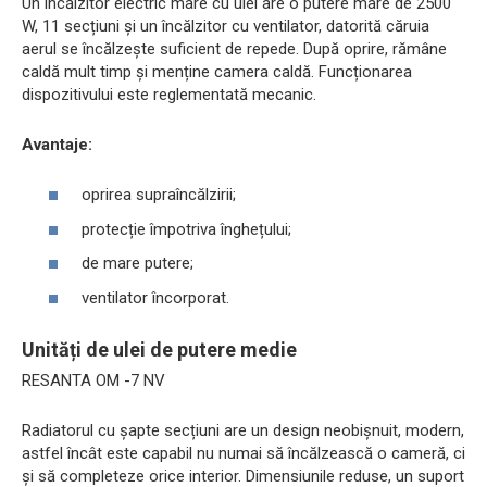
Un încălzitor electric mare cu ulei are o putere mare de 2500
W, 11 secțiuni și un încălzitor cu ventilator, datorită căruia
aerul se încălzește suficient de repede. După oprire, rămâne
caldă mult timp și menține camera caldă. Funcționarea
dispozitivului este reglementată mecanic.
Avantaje:
oprirea supraîncălzirii;
protecție împotriva înghețului;
de mare putere;
ventilator încorporat.
Unități de ulei de putere medie
RESANTA OM -7 NV
Radiatorul cu șapte secțiuni are un design neobișnuit, modern,
astfel încât este capabil nu numai să încălzească o cameră, ci
și să completeze orice interior. Dimensiunile reduse, un suport