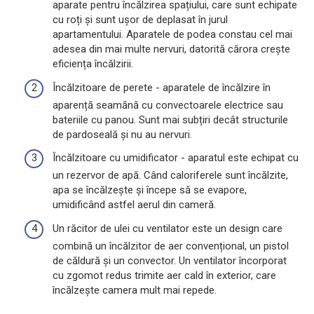
aparate pentru încălzirea spațiului, care sunt echipate
cu roți și sunt ușor de deplasat în jurul
apartamentului. Aparatele de podea constau cel mai
adesea din mai multe nervuri, datorită cărora crește
eficiența încălzirii.
Încălzitoare de perete - aparatele de încălzire în
aparență seamănă cu convectoarele electrice sau
bateriile cu panou. Sunt mai subțiri decât structurile
de pardoseală și nu au nervuri.
Încălzitoare cu umidificator - aparatul este echipat cu
un rezervor de apă. Când caloriferele sunt încălzite,
apa se încălzește și începe să se evapore,
umidificând astfel aerul din cameră.
Un răcitor de ulei cu ventilator este un design care
combină un încălzitor de aer convențional, un pistol
de căldură și un convector. Un ventilator încorporat
cu zgomot redus trimite aer cald în exterior, care
încălzește camera mult mai repede.