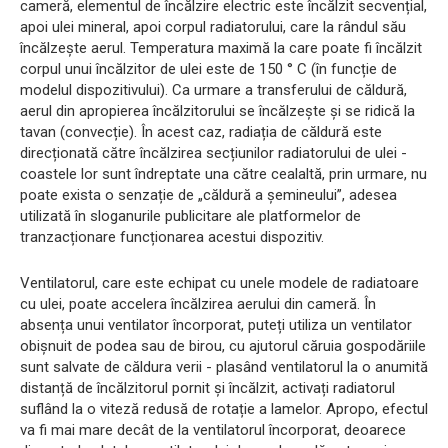
cameră, elementul de încălzire electric este încălzit secvențial,
apoi ulei mineral, apoi corpul radiatorului, care la rândul său
încălzește aerul. Temperatura maximă la care poate fi încălzit
corpul unui încălzitor de ulei este de 150 ° C (în funcție de
modelul dispozitivului). Ca urmare a transferului de căldură,
aerul din apropierea încălzitorului se încălzește și se ridică la
tavan (convecție). În acest caz, radiația de căldură este
direcționată către încălzirea secțiunilor radiatorului de ulei -
coastele lor sunt îndreptate una către cealaltă, prin urmare, nu
poate exista o senzație de „căldură a șemineului”, adesea
utilizată în sloganurile publicitare ale platformelor de
tranzacționare funcționarea acestui dispozitiv.
Ventilatorul, care este echipat cu unele modele de radiatoare
cu ulei, poate accelera încălzirea aerului din cameră. În
absența unui ventilator încorporat, puteți utiliza un ventilator
obișnuit de podea sau de birou, cu ajutorul căruia gospodăriile
sunt salvate de căldura verii - plasând ventilatorul la o anumită
distanță de încălzitorul pornit și încălzit, activați radiatorul
suflând la o viteză redusă de rotație a lamelor. Apropo, efectul
va fi mai mare decât de la ventilatorul încorporat, deoarece