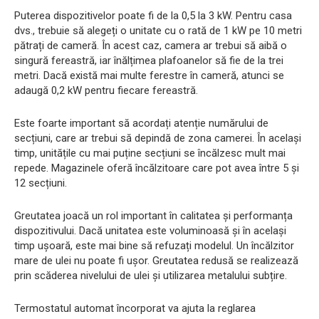
Puterea dispozitivelor poate fi de la 0,5 la 3 kW. Pentru casa
dvs., trebuie să alegeți o unitate cu o rată de 1 kW pe 10 metri
pătrați de cameră. În acest caz, camera ar trebui să aibă o
singură fereastră, iar înălțimea plafoanelor să fie de la trei
metri. Dacă există mai multe ferestre în cameră, atunci se
adaugă 0,2 kW pentru fiecare fereastră.
Este foarte important să acordați atenție numărului de
secțiuni, care ar trebui să depindă de zona camerei. În același
timp, unitățile cu mai puține secțiuni se încălzesc mult mai
repede. Magazinele oferă încălzitoare care pot avea între 5 și
12 secțiuni.
Greutatea joacă un rol important în calitatea și performanța
dispozitivului. Dacă unitatea este voluminoasă și în același
timp ușoară, este mai bine să refuzați modelul. Un încălzitor
mare de ulei nu poate fi ușor. Greutatea redusă se realizează
prin scăderea nivelului de ulei și utilizarea metalului subțire.
Termostatul automat încorporat va ajuta la reglarea