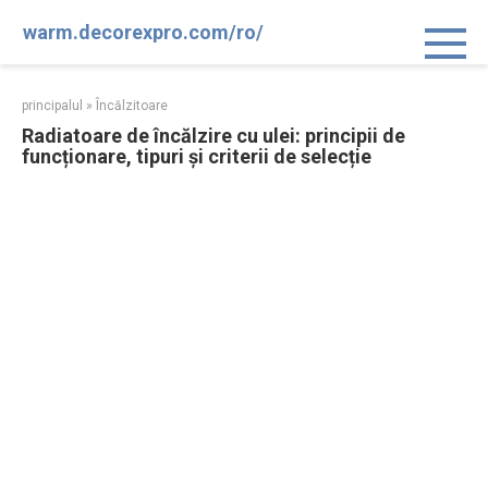
Sari
warm.decorexpro.com/ro/
la
conținut
principalul
»
Încălzitoare
Radiatoare de încălzire cu ulei: principii de
funcționare, tipuri și criterii de selecție