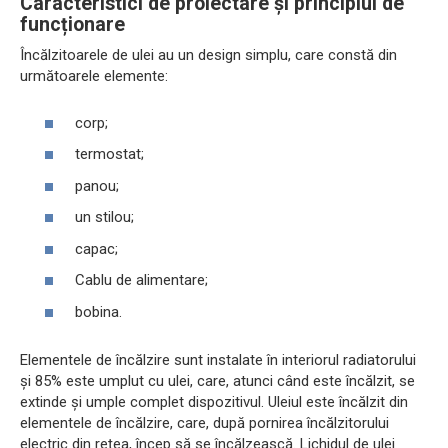
Caracteristici de proiectare și principiul de
funcționare
Încălzitoarele de ulei au un design simplu, care constă din
următoarele elemente:
corp;
termostat;
panou;
un stilou;
capac;
Cablu de alimentare;
bobina.
Elementele de încălzire sunt instalate în interiorul radiatorului
și 85% este umplut cu ulei, care, atunci când este încălzit, se
extinde și umple complet dispozitivul. Uleiul este încălzit din
elementele de încălzire, care, după pornirea încălzitorului
electric din rețea, încep să se încălzească. Lichidul de ulei