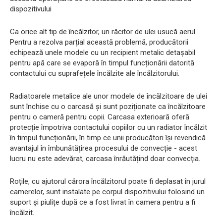
dispozitivului
Ca orice alt tip de încălzitor, un răcitor de ulei usucă aerul.
Pentru a rezolva parțial această problemă, producătorii
echipează unele modele cu un recipient metalic detașabil
pentru apă care se evaporă în timpul funcționării datorită
contactului cu suprafețele încălzite ale încălzitorului.
Radiatoarele metalice ale unor modele de încălzitoare de ulei
sunt închise cu o carcasă și sunt poziționate ca încălzitoare
pentru o cameră pentru copii. Carcasa exterioară oferă
protecție împotriva contactului copiilor cu un radiator încălzit
în timpul funcționării, în timp ce unii producători își revendică
avantajul în îmbunătățirea procesului de convecție - acest
lucru nu este adevărat, carcasa înrăutățind doar convecția.
Roțile, cu ajutorul cărora încălzitorul poate fi deplasat în jurul
camerelor, sunt instalate pe corpul dispozitivului folosind un
suport și piulițe după ce a fost livrat în camera pentru a fi
încălzit.