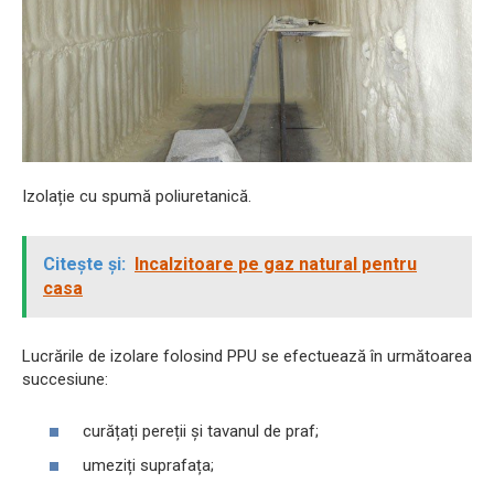
Izolație cu spumă poliuretanică.
Citește și:
Incalzitoare pe gaz natural pentru
casa
Lucrările de izolare folosind PPU se efectuează în următoarea
succesiune:
curățați pereții și tavanul de praf;
umeziți suprafața;