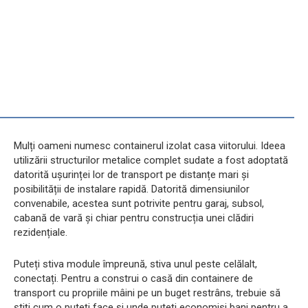
Mulți oameni numesc containerul izolat casa viitorului. Ideea
utilizării structurilor metalice complet sudate a fost adoptată
datorită ușurinței lor de transport pe distanțe mari și
posibilității de instalare rapidă. Datorită dimensiunilor
convenabile, acestea sunt potrivite pentru garaj, subsol,
cabană de vară și chiar pentru construcția unei clădiri
rezidențiale.
Puteți stiva module împreună, stiva unul peste celălalt,
conectați. Pentru a construi o casă din containere de
transport cu propriile mâini pe un buget restrâns, trebuie să
știți cum o puteți face și unde puteți economisi bani pentru a