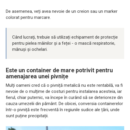
De asemenea, veți avea nevoie de un creion sau un marker
colorat pentru marcare.
Când lucrați, trebuie să utilizați echipament de protecție
pentru pielea mâinilor și a feței - o mască respiratorie,
mănuși și ochelari.
Este un container de mare potrivit pentru
amenajarea unei pivnițe
Mulți oameni cred că o pivniță metalică nu este rentabilă, va fi
nevoie de o mulțime de costuri pentru instalarea acesteia, iar
fierul, chiar puternic, va începe în curând să se deterioreze din
cauza umezelii din pământ. De obicei, conversia containerelor
într-o pivniță este frecventă în regiunile sudice ale țării, unde
sunt puține precipitații.