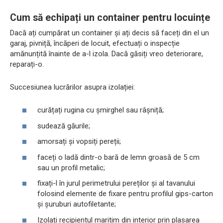
Cum să echipați un container pentru locuințe
Dacă ați cumpărat un container și ați decis să faceți din el un
garaj, pivniță, încăperi de locuit, efectuați o inspecție
amănunțită înainte de a-l izola. Dacă găsiți vreo deteriorare,
reparați-o.
Succesiunea lucrărilor asupra izolației:
curățați rugina cu șmirghel sau râșniță;
sudează găurile;
amorsați și vopsiți pereții;
faceți o ladă dintr-o bară de lemn groasă de 5 cm
sau un profil metalic;
fixați-l în jurul perimetrului pereților și al tavanului
folosind elemente de fixare pentru profilul gips-carton
și șuruburi autofiletante;
Izolați recipientul maritim din interior prin plasarea