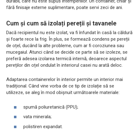
durabil, care nu este supus intemperiilor. Un container, chiar și
fără finisaje externe suplimentare, poate servi zeci de ani.
Cum și cum să izolați pereții și tavanele
Dacă recipientul nu este izolat, va fi înfundat în casă la căldură
și foarte rece la frig. În plus, se formează condens pe pereții
de oțel, ducând la alte probleme, cum ar fi coroziunea sau
mucegaiul. Atunci când se decide ce parte să se izoleze, se
preferă adesea izolarea termică internă, deoarece aspectul
pereților din oțel ondulat în interiorul casei nu arată deloc.
Adaptarea containerelor în interior permite un interior mai
tradițional. Când vine vorba de ce tip de izolație să se
utilizeze, se aleg în mod obișnuit următoarele materiale:
spumă poliuretanică (PPU);
vata minerala;
polistiren expandat.