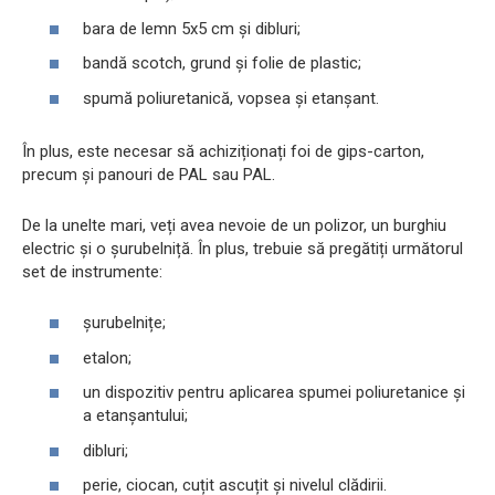
bara de lemn 5x5 cm și dibluri;
bandă scotch, grund și folie de plastic;
spumă poliuretanică, vopsea și etanșant.
În plus, este necesar să achiziționați foi de gips-carton,
precum și panouri de PAL sau PAL.
De la unelte mari, veți avea nevoie de un polizor, un burghiu
electric și o șurubelniță. În plus, trebuie să pregătiți următorul
set de instrumente:
șurubelnițe;
etalon;
un dispozitiv pentru aplicarea spumei poliuretanice și
a etanșantului;
dibluri;
perie, ciocan, cuțit ascuțit și nivelul clădirii.