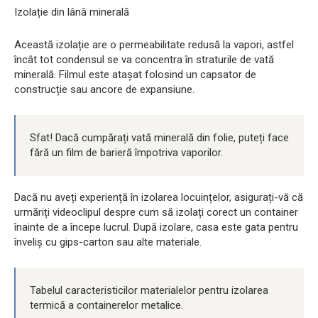
Izolație din lână minerală
Această izolație are o permeabilitate redusă la vapori, astfel
încât tot condensul se va concentra în straturile de vată
minerală. Filmul este atașat folosind un capsator de
construcție sau ancore de expansiune.
Sfat! Dacă cumpărați vată minerală din folie, puteți face
fără un film de barieră împotriva vaporilor.
Dacă nu aveți experiență în izolarea locuințelor, asigurați-vă că
urmăriți videoclipul despre cum să izolați corect un container
înainte de a începe lucrul. După izolare, casa este gata pentru
înveliș cu gips-carton sau alte materiale.
Tabelul caracteristicilor materialelor pentru izolarea
termică a containerelor metalice.