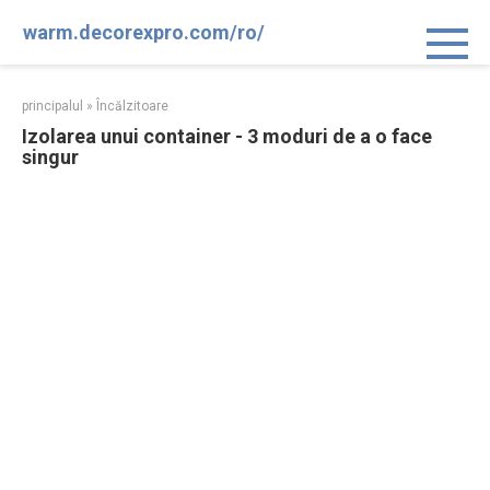
Sari
warm.decorexpro.com/ro/
la
conținut
principalul
»
Încălzitoare
Izolarea unui container - 3 moduri de a o face
singur