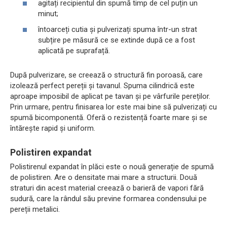
agitați recipientul din spumă timp de cel puțin un
minut;
întoarceți cutia și pulverizați spuma într-un strat
subțire pe măsură ce se extinde după ce a fost
aplicată pe suprafață.
După pulverizare, se creează o structură fin poroasă, care
izolează perfect pereții și tavanul. Spuma cilindrică este
aproape imposibil de aplicat pe tavan și pe vârfurile pereților.
Prin urmare, pentru finisarea lor este mai bine să pulverizați cu
spumă bicomponentă. Oferă o rezistență foarte mare și se
întărește rapid și uniform.
Polistiren expandat
Polistirenul expandat în plăci este o nouă generație de spumă
de polistiren. Are o densitate mai mare a structurii. Două
straturi din acest material creează o barieră de vapori fără
sudură, care la rândul său previne formarea condensului pe
pereții metalici.