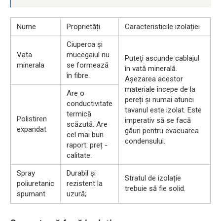
Nume
Proprietăți
Caracteristicile izolației
Ciuperca și
Vata
mucegaiul nu
Puteți ascunde cablajul
minerala
se formează
în vată minerală.
în fibre.
Așezarea acestor
materiale începe de la
Are o
pereți și numai atunci
conductivitate
tavanul este izolat. Este
termică
Polistiren
imperativ să se facă
scăzută. Are
expandat
găuri pentru evacuarea
cel mai bun
condensului.
raport: preț -
calitate.
Spray
Durabil și
Stratul de izolație
poliuretanic
rezistent la
trebuie să fie solid.
spumant
uzură;