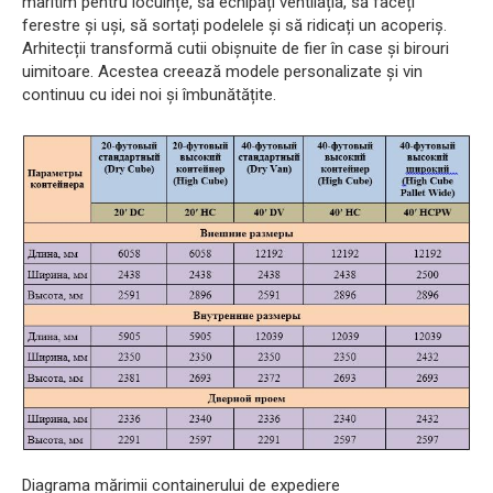
maritim pentru locuințe, să echipați ventilația, să faceți
ferestre și uși, să sortați podelele și să ridicați un acoperiș.
Arhitecții transformă cutii obișnuite de fier în case și birouri
uimitoare. Acestea creează modele personalizate și vin
continuu cu idei noi și îmbunătățite.
Diagrama mărimii containerului de expediere