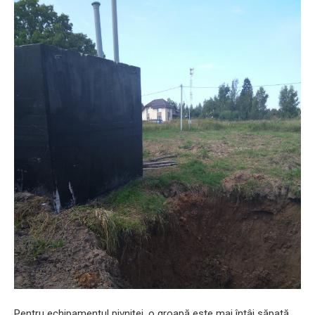
Pentru echipamentul pivniței, o groapă este mai întâi săpată