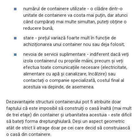
numărul de containere utilizate - o clădire dintr-o
unitate de containere va costa mai puțin, dar atunci
când cumpărați mai multe simultan, puteți obține o
reducere bună;
stare - prețul variază foarte mult în funcție de
achiziționarea unui container nou sau deja folosit;
nevoia de servicii suplimentare - indiferent dacă veți
izola containerul cu propriile mâini, precum și veți
efectua toate comunicațiile necesare (electricitate,
alimentare cu apă și canalizare, încălzire) sau
contactați o companie specializată, costul final al
acestuia va depinde, de asemenea.
Dezavantajele structurii containerului pot fi atribuite doar
faptului că este imposibil să construiți o casă înaltă (mai mult
de trei etaje) din container și urbanitatea acestuia - este dificil
să bateți forma dreptunghiulară. Deși un aspect geometric
atât de strict îi atrage doar pe cei care decid să construiască
o casă din containere.