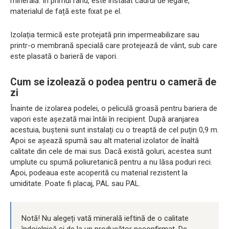
minerală. În primul rând, este instalat cadrul de legare,
materialul de față este fixat pe el.
Izolația termică este protejată prin impermeabilizare sau
printr-o membrană specială care protejează de vânt, sub care
este plasată o barieră de vapori.
Cum se izolează o podea pentru o cameră de
zi
Înainte de izolarea podelei, o peliculă groasă pentru bariera de
vapori este așezată mai întâi în recipient. După aranjarea
acestuia, buștenii sunt instalați cu o treaptă de cel puțin 0,9 m.
Apoi se așează spumă sau alt material izolator de înaltă
calitate din cele de mai sus. Dacă există goluri, acestea sunt
umplute cu spumă poliuretanică pentru a nu lăsa poduri reci.
Apoi, podeaua este acoperită cu material rezistent la
umiditate. Poate fi placaj, PAL sau PAL.
Notă! Nu alegeți vată minerală ieftină de o calitate
îndoielnică și de la un producător neconfirmat. De