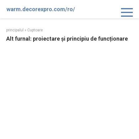
Sari
warm.decorexpro.com/ro/
la
conținut
principalul
»
Cuptoare
Alt furnal: proiectare și principiu de funcționare