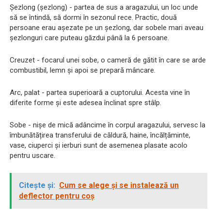
Șezlong (șezlong) - partea de sus a aragazului, un loc unde
să se întindă, să dormi în sezonul rece. Practic, două
persoane erau așezate pe un șezlong, dar sobele mari aveau
șezlonguri care puteau găzdui până la 6 persoane.
Creuzet - focarul unei sobe, o cameră de gătit în care se arde
combustibil, lemn și apoi se prepară mâncare.
Arc, palat - partea superioară a cuptorului. Acesta vine în
diferite forme și este adesea înclinat spre stâlp.
Sobe - nișe de mică adâncime în corpul aragazului, servesc la
îmbunătățirea transferului de căldură, haine, încălțăminte,
vase, ciuperci și ierburi sunt de asemenea plasate acolo
pentru uscare.
Citește și:
Cum se alege și se instalează un
deflector pentru coș