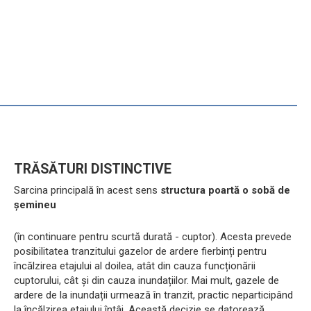
TRĂSĂTURI DISTINCTIVE
Sarcina principală în acest sens
structura poartă o sobă de
șemineu
(în continuare pentru scurtă durată - cuptor). Acesta prevede
posibilitatea tranzitului gazelor de ardere fierbinți pentru
încălzirea etajului al doilea, atât din cauza funcționării
cuptorului, cât și din cauza inundațiilor. Mai mult, gazele de
ardere de la inundații urmează în tranzit, practic neparticipând
la încălzirea etajului întâi. Această decizie se datorează