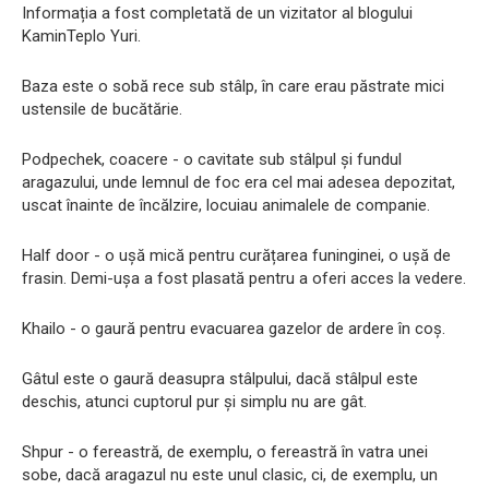
Informația a fost completată de un vizitator al blogului
KaminTeplo Yuri.
Baza este o sobă rece sub stâlp, în care erau păstrate mici
ustensile de bucătărie.
Podpechek, coacere - o cavitate sub stâlpul și fundul
aragazului, unde lemnul de foc era cel mai adesea depozitat,
uscat înainte de încălzire, locuiau animalele de companie.
Half door - o ușă mică pentru curățarea funinginei, o ușă de
frasin. Demi-ușa a fost plasată pentru a oferi acces la vedere.
Khailo - o gaură pentru evacuarea gazelor de ardere în coș.
Gâtul este o gaură deasupra stâlpului, dacă stâlpul este
deschis, atunci cuptorul pur și simplu nu are gât.
Shpur - o fereastră, de exemplu, o fereastră în vatra unei
sobe, dacă aragazul nu este unul clasic, ci, de exemplu, un