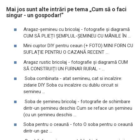
Mai jos sunt alte intrări pe tema „Cum să o faci
singur - un gospodar!”
Aragaz-șemineu cu bricolaj - fotografie și diagramă
CUM SĂ PLIEȚI ȘEMPLUL-ȘEMINEU CU MÂNILE ÎN ...
Mini cuptor DIY pentru ceaun (+ FOTO) MINI FORN CU
SUFLAȚIE PENTRU O CAZANĂ RECENT ...
Aragaz rustic bricolaj - fotografie și diagramă CUM
SĂ CONSTRUIȚI UN FURNAR RURAL - ...
Soba combinata - atat semineu, cat si incalzire:
zidarie DIY Soba cu incalzire cu dublu circuit si
semineu ...
Soba de șemineu bricolaj - fotografie de schimbare
dintr-un șemineu deschis Cum se reface un șemineu
(cu un șemineu deschis ...
Soba pentru o ceaună - foto O soba pentru o ceaună
dintr-un gaz ...