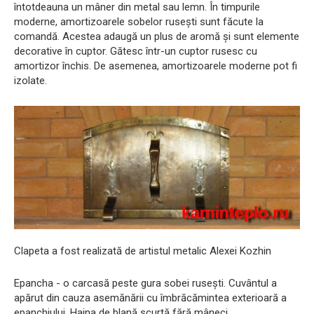
întotdeauna un mâner din metal sau lemn. În timpurile
moderne, amortizoarele sobelor rusești sunt făcute la
comandă. Acestea adaugă un plus de aromă și sunt elemente
decorative în cuptor. Gătesc într-un cuptor rusesc cu
amortizor închis. De asemenea, amortizoarele moderne pot fi
izolate.
Clapeta a fost realizată de artistul metalic Alexei Kozhin
Epancha - o carcasă peste gura sobei rusești. Cuvântul a
apărut din cauza asemănării cu îmbrăcămintea exterioară a
epanchiului. Haina de blană scurtă fără mâneci.