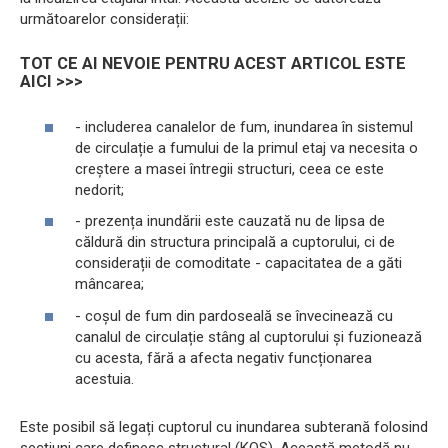
următoarelor considerații:
TOT CE AI NEVOIE PENTRU ACEST ARTICOL ESTE
AICI >>>
- includerea canalelor de fum, inundarea în sistemul
de circulație a fumului de la primul etaj va necesita o
creștere a masei întregii structuri, ceea ce este
nedorit;
- prezența inundării este cauzată nu de lipsa de
căldură din structura principală a cuptorului, ci de
considerații de comoditate - capacitatea de a găti
mâncarea;
- coșul de fum din pardoseală se învecinează cu
canalul de circulație stâng al cuptorului și fuzionează
cu acesta, fără a afecta negativ funcționarea
acestuia.
Este posibil să legați cuptorul cu inundarea subterană folosind
secțiuni care definesc structural (KOS). Această metodă nu