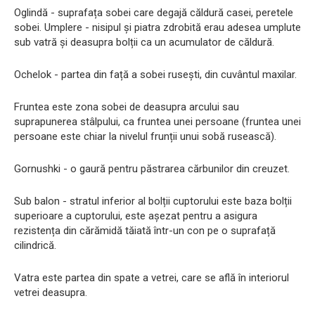
Oglindă - suprafața sobei care degajă căldură casei, peretele
sobei. Umplere - nisipul și piatra zdrobită erau adesea umplute
sub vatră și deasupra bolții ca un acumulator de căldură.
Ochelok - partea din față a sobei rusești, din cuvântul maxilar.
Fruntea este zona sobei de deasupra arcului sau
suprapunerea stâlpului, ca fruntea unei persoane (fruntea unei
persoane este chiar la nivelul frunții unui sobă rusească).
Gornushki - o gaură pentru păstrarea cărbunilor din creuzet.
Sub balon - stratul inferior al bolții cuptorului este baza bolții
superioare a cuptorului, este așezat pentru a asigura
rezistența din cărămidă tăiată într-un con pe o suprafață
cilindrică.
Vatra este partea din spate a vetrei, care se află în interiorul
vetrei deasupra.