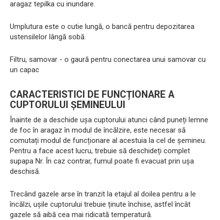
aragaz tepilka cu inundare.
Umplutura este o cutie lungă, o bancă pentru depozitarea
ustensilelor lângă sobă.
Filtru, samovar - o gaură pentru conectarea unui samovar cu
un capac
CARACTERISTICI DE FUNCȚIONARE A
CUPTORULUI ȘEMINEULUI
Înainte de a deschide ușa cuptorului atunci când puneți lemne
de foc în aragaz în modul de încălzire, este necesar să
comutați modul de funcționare al acestuia la cel de șemineu.
Pentru a face acest lucru, trebuie să deschideți complet
supapa Nr. În caz contrar, fumul poate fi evacuat prin ușa
deschisă.
Trecând gazele arse în tranzit la etajul al doilea pentru a le
încălzi, ușile cuptorului trebuie ținute închise, astfel încât
gazele să aibă cea mai ridicată temperatură.