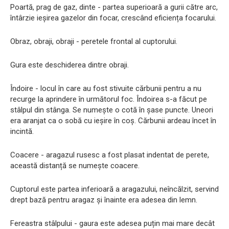
Poartă, prag de gaz, dinte - partea superioară a gurii către arc,
întârzie ieșirea gazelor din focar, crescând eficiența focarului.
Obraz, obraji, obraji - peretele frontal al cuptorului.
Gura este deschiderea dintre obraji.
Îndoire - locul în care au fost stivuite cărbunii pentru a nu
recurge la aprindere în următorul foc. Îndoirea s-a făcut pe
stâlpul din stânga. Se numește o cotă în șase puncte. Uneori
era aranjat ca o sobă cu ieșire în coș. Cărbunii ardeau încet în
incintă.
Coacere - aragazul rusesc a fost plasat indentat de perete,
această distanță se numește coacere.
Cuptorul este partea inferioară a aragazului, neîncălzit, servind
drept bază pentru aragaz și înainte era adesea din lemn.
Fereastra stâlpului - gaura este adesea puțin mai mare decât