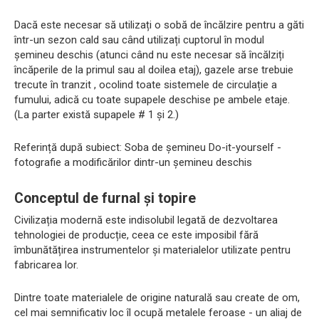
Dacă este necesar să utilizați o sobă de încălzire pentru a găti
într-un sezon cald sau când utilizați cuptorul în modul
șemineu deschis (atunci când nu este necesar să încălziți
încăperile de la primul sau al doilea etaj), gazele arse trebuie
trecute în tranzit , ocolind toate sistemele de circulație a
fumului, adică cu toate supapele deschise pe ambele etaje.
(La parter există supapele # 1 și 2.)
Referință după subiect: Soba de șemineu Do-it-yourself -
fotografie a modificărilor dintr-un șemineu deschis
Conceptul de furnal și topire
Civilizația modernă este indisolubil legată de dezvoltarea
tehnologiei de producție, ceea ce este imposibil fără
îmbunătățirea instrumentelor și materialelor utilizate pentru
fabricarea lor.
Dintre toate materialele de origine naturală sau create de om,
cel mai semnificativ loc îl ocupă metalele feroase - un aliaj de