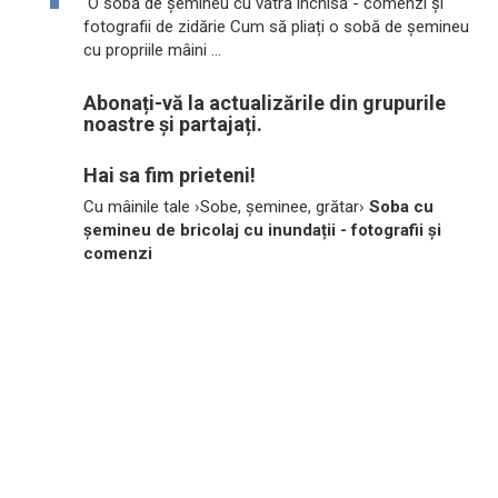
O sobă de șemineu cu vatră închisă - comenzi și
fotografii de zidărie Cum să pliați o sobă de șemineu
cu propriile mâini ...
Abonați-vă la actualizările din grupurile
noastre și partajați.
Hai sa fim prieteni!
Cu mâinile tale ›Sobe, șeminee, grătar›
Soba cu
șemineu de bricolaj cu inundații - fotografii și
comenzi