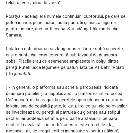
felul rusesc „rulou de varză”.
Polatya - același era numele continuării cuptorului, pe care se
putea întinde, pune lucruri, usca pantofii și așeza legume
pentru uscare, cum ar fi ceapa. S-a adăugat Alexandru din
Samara.
Polati nu este doar un șezlong construit între sobă și perete,
ci și o punte din lemn construită sub tavanul de deasupra
sobei. Plăcile erau de asemenea amplasate în colțul dintre
pereți. Puteți usca legumele pe paturi. Iată ce V.I. Dahl: "Polati
(din
jumătate
) - în general, o platformă sau schelă, pardoseală, ridicată
deasupra podelei și a capului; apoi: o platformă într-o colibă ​​
țărănească, de la aragaz la peretele opus (deasupra ușilor și
la koin, sau de cealaltă parte, la kuti); trei colțuri ale bolovanilor
se învecinează cu pereții, al patrulea cu gloanțe sau stâlpul
secției, iar podeaua se află, pe o parte a stâlpului, pe bara
secției, în cealaltă - pe corbă; acesta este un fel de etaj,
mezanin, util, de dragul colibei înghesuite și pentru căldură;