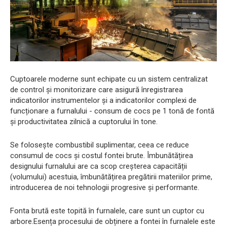
Cuptoarele moderne sunt echipate cu un sistem centralizat
de control și monitorizare care asigură înregistrarea
indicatorilor instrumentelor și a indicatorilor complexi de
funcționare a furnalului - consum de cocs pe 1 tonă de fontă
și productivitatea zilnică a cuptorului în tone.
Se folosește combustibil suplimentar, ceea ce reduce
consumul de cocs și costul fontei brute. Îmbunătățirea
designului furnalului are ca scop creșterea capacității
(volumului) acestuia, îmbunătățirea pregătirii materiilor prime,
introducerea de noi tehnologii progresive și performante.
Fonta brută este topită în furnalele, care sunt un cuptor cu
arbore.Esența procesului de obținere a fontei în furnalele este