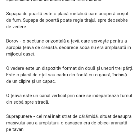
Supapa de poartă este o placă metalică care acoperă coșul
de fum. Supapa de poartă poate regla tirajul, spre deosebire
de vedere.
Borov - o secțiune orizontală a țevii, care servește pentru a
apropia țeava de creastă, deoarece soba nu era amplasată în
mijlocul casei.
O vedere este un dispozitiv format din două și uneori trei părți.
Este o placă de oțel sau cadru din fontă cu o gaură, închisă
de un clipire și un capac.
O țeavă este un canal vertical prin care se îndepărtează fumul
din sobă spre stradă.
Suprapunere - cel mai înalt strat de cărămidă, situat deasupra
masivului sau a umpluturii; o canapea era de obicei aranjată
pe tavan.