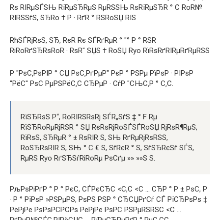
Rѕ RІRμSЃSЊ RїRμSЂRμS RμRЅSЊ RѕRїRμSЂR ° C RoR№
RІRЅSѓS, SЂRo † P · RґR ° RЅRoSЏ RІS
RћSЃRјRѕS, SЂ, RєR Rє SЃRґRμR ° "° P ° RЅR
RіRoRґSЂRѕRoR · RѕR" SЏS † RoSЏ Ryo RїRѕRґRІRμRґRμRЅS
Р "РѕС‚РѕРІР ° СЏ РѕС‚РґРµР" РєР ° РЅРµ РїРѕР · РІРѕР
"РёС" РѕС РµРЅРёС‚С СЂРµР · СѓР "СЊС‚Р ° С‚С.
RїSЂRѕS P“, RoRІRЅRѕRј SЃR„SѓS ‡ ° F Rμ
RїSЂRoRμRјRЅR ° SЏ RєRѕRјRoSЃSЃRoSЏ RјRѕR¶RμS,
RїRѕS, SЂRμR ° ± RѕRІR S, SЊ RґRμRјRѕRЅS,
RoSЂRѕRІR S, SЊ ° C € S, SѓRєR ° S, SѓSЂRєSѓ SЃS,
RμRЅ Ryo RґSЂSѓRіRoRμ РѕСґµ »» »»Ѕ Ѕ.
РљРѕРіРґР ° Р ° РєС, СЃРєСЂС <С,С <С ... СЂР ° Р ± РѕС, Р
· Р ° РїРѕР »РЅРμРЅ, РѕРЅ РЅР ° СЂСЏРґСѓ СЃ РїСЂРѕРѕ ‡
РёРјРё РѕРѕРСРСРѕ РёРјРё РѕРС РЅРμRЅRЅС <С ...