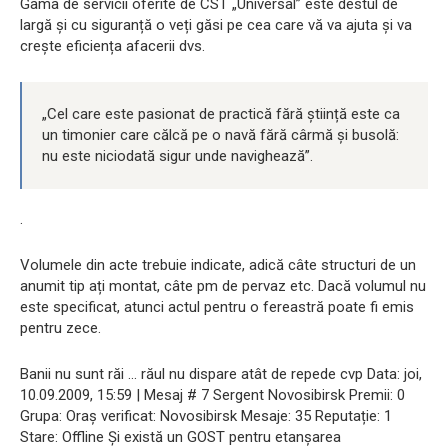
Gama de servicii oferite de CST „Universal” este destul de
largă și cu siguranță o veți găsi pe cea care vă va ajuta și va
crește eficiența afacerii dvs.
„Cel care este pasionat de practică fără știință este ca
un timonier care călcă pe o navă fără cârmă și busolă:
nu este niciodată sigur unde navighează”.
.
Volumele din acte trebuie indicate, adică câte structuri de un
anumit tip ați montat, câte pm de pervaz etc. Dacă volumul nu
este specificat, atunci actul pentru o fereastră poate fi emis
pentru zece.
Banii nu sunt răi ... răul nu dispare atât de repede cvp Data: joi,
10.09.2009, 15:59 | Mesaj # 7 Sergent Novosibirsk Premii: 0
Grupa: Oraș verificat: Novosibirsk Mesaje: 35 Reputație: 1
Stare: Offline Și există un GOST pentru etanșarea