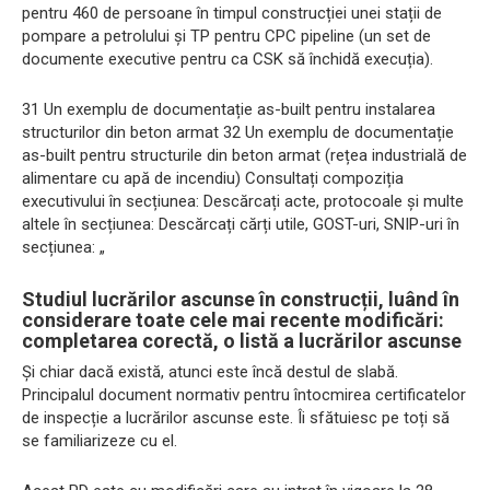
pentru 460 de persoane în timpul construcției unei stații de
pompare a petrolului și TP pentru CPC pipeline (un set de
documente executive pentru ca CSK să închidă execuția).
31 Un exemplu de documentație as-built pentru instalarea
structurilor din beton armat 32 Un exemplu de documentație
as-built pentru structurile din beton armat (rețea industrială de
alimentare cu apă de incendiu) Consultați compoziția
executivului în secțiunea: Descărcați acte, protocoale și multe
altele în secțiunea: Descărcați cărți utile, GOST-uri, SNIP-uri în
secțiunea: „
Studiul lucrărilor ascunse în construcții, luând în
considerare toate cele mai recente modificări:
completarea corectă, o listă a lucrărilor ascunse
Și chiar dacă există, atunci este încă destul de slabă.
Principalul document normativ pentru întocmirea certificatelor
de inspecție a lucrărilor ascunse este. Îi sfătuiesc pe toți să
se familiarizeze cu el.