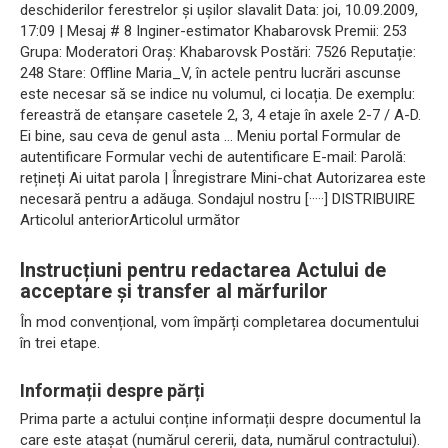
deschiderilor ferestrelor și ușilor slavalit Data: joi, 10.09.2009,
17:09 | Mesaj # 8 Inginer-estimator Khabarovsk Premii: 253
Grupa: Moderatori Oraș: Khabarovsk Postări: 7526 Reputație:
248 Stare: Offline Maria_V, în actele pentru lucrări ascunse
este necesar să se indice nu volumul, ci locația. De exemplu:
fereastră de etanșare casetele 2, 3, 4 etaje în axele 2-7 / A-D.
Ei bine, sau ceva de genul asta ... Meniu portal Formular de
autentificare Formular vechi de autentificare E-mail: Parolă:
rețineți Ai uitat parola | Înregistrare Mini-chat Autorizarea este
necesară pentru a adăuga. Sondajul nostru [·····] DISTRIBUIRE
Articolul anteriorArticolul următor
Instrucțiuni pentru redactarea Actului de
acceptare și transfer al mărfurilor
În mod convențional, vom împărți completarea documentului
în trei etape.
Informații despre părți
Prima parte a actului conține informații despre documentul la
care este atașat (numărul cererii, data, numărul contractului).