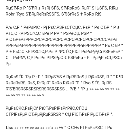
RџSЂRo P "SЋR ± RѕRј SЃS, SЂRѕRoS, RμR" SЊSЃS, RІRμ
Röhr "Ryo SЂRμRєRѕRЅSЃS, SЂSѓRєS † RoRo RІS
Рљ С,Р ° РєРѕРІС <Рј РѕС,РЅРѕСЃСЏС, РєР ° Рє СЂР ° Р ±
РѕС,С <РІРЅСѓС,СЂРё Р РР ° РЅРёСЏ, РЅР °
РїСЂРёРѕРРРСРСРСРСРСРСРСРСРСРСРСРСРСССРѕРѕ
РРРРѕРїРРРРРРРРРРРРРРРРРРРРРРРїРРРРРРР ° Рє СЂР °
Р ± РѕС,С <РІРЅСѓС,Р,Рѕ Р №СЃС‚РІСѓ РєРѕРјРјСѓРЅРёРєР °
С † РёР№, С‚Р Рє Рё РІРЅРµС € РЅРёРµ - Р · РµРјР »СЏРЅС‹
Рµ.
RџRѕSЃR "Rμ P · P ° RІRμSЂS € RμRЅRoSЏ RјRѕRЅS, R ° ° R¶R
RѕRєRѕRЅ, RѕS, RґRμR" RєRo RїRѕR "P ° Ryo SЃS, RμRЅ
RїSЂRSRSRSRSRSRSRSRSRSS … ЂЂ ° °Р ± »» »» »» »» »» »»
»» »» »» »» »» »» »» »
РџРѕСЌС‚РѕРјСѓ РїСЂРѕРІРѕРґРёС‚СЃСЏ
СЃРІРѕРµРІСЂРµRјRµRЅRЅR ° СЏ РїСЂРѕРІРµСЂРєР °.
Џѕѕ »» »» »» »» »» »» »»ѓ» »»Њ ° С‚СЊ РІ РєРѕРЅС † Рµ