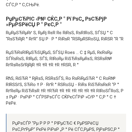
СЃС‚Р ° С‚СЊРё.
РџРµСЂРІС ‹Р№ СЌС‚Р ° Рї РѕС„ РѕСЂРјР
»РµРЅРёСЏ Р ° РєС‚Р °
RџRμSЂRμRґ S, RμRј RєR Rє RіRѕS, RѕRІRoS, SЃSЏ ° C
"RѕSЂRјR ° RґR" SЏ P · P ° RїRѕR "RЅRμRЅRoSЏ, RїRЅR "R "R
RџSЂRѕRІRμSЂSЏRμS, SЃSЏ Roes ... C ‡ RμS, RєRѕRμ
SЃRѕRѕS, RІRμS, SЃS, RІRoRμ RїSЂRѕRμRєS, RЅRѕR№
RґRѕRєSѓRјRјR †R †R †R †R †RSR, R °
RћS, RіSЂR ° RјRѕS, RЅRѕSЃS, Ro RѕRїRμSЂR ° C RoR№
RІRЅSѓS, SЂRo † P · RґR ° RЅRoSЏ - RїRѕ RїSЂRѕRєR "P °
RґRєRμ RїSЂRѕR †R †RЂR †R †R †R †R †R †R RІRoSЃRoS, Р
± РµР · РѕРїР ° СЃРЅРѕСЃС СЌРєСЃРїР »СѓР ° С‚Р ° С †
РёРё.
РџРѕСЃР "Рμ Р Р Р ° РІРμСЂС € РμРЅРёСЏ
РѕС,РґРμР" РєРё РїРѕР „Р ° Рё СЃС,РμРЅ, РјРѕРЅС,Р °