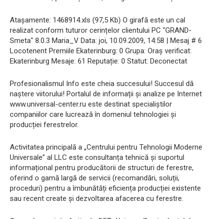
Atașamente: 1468914.xls (97,5 Kb) O girafă este un cal
realizat conform tuturor cerințelor clientului PC "GRAND-
Smeta" 8.0.3 Maria_V Data: joi, 10.09.2009, 14:58 | Mesaj # 6
Locotenent Premiile Ekaterinburg: 0 Grupa: Oraș verificat:
Ekaterinburg Mesaje: 61 Reputație: 0 Statut: Deconectat
Profesionalismul Info este cheia succesului! Succesul dă
naștere viitorului! Portalul de informații și analize pe Internet
www.universal-center.ru este destinat specialiștilor
companiilor care lucrează în domeniul tehnologiei și
producției ferestrelor.
Activitatea principală a „Centrului pentru Tehnologii Moderne
Universale” al LLC este consultanța tehnică și suportul
informațional pentru producătorii de structuri de ferestre,
oferind o gamă largă de servicii (recomandări, soluții,
proceduri) pentru a îmbunătăți eficiența producției existente
sau recent create și dezvoltarea afacerea cu ferestre.