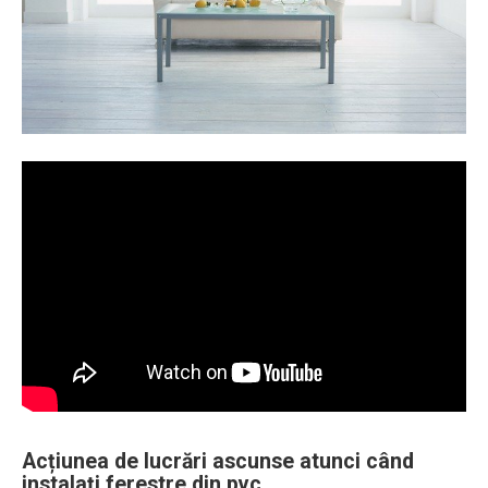
Acțiunea de lucrări ascunse atunci când
instalați ferestre din pvc