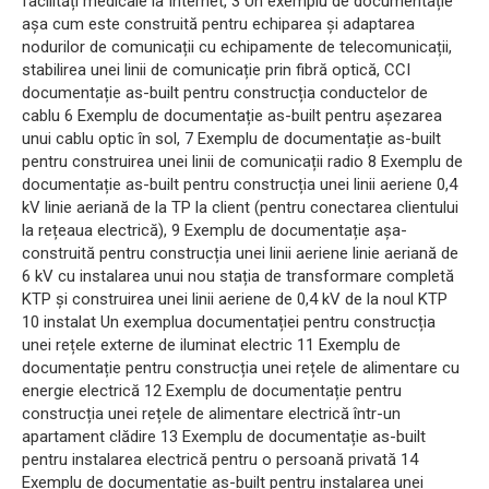
facilități medicale la Internet, 3 Un exemplu de documentație
așa cum este construită pentru echiparea și adaptarea
nodurilor de comunicații cu echipamente de telecomunicații,
stabilirea unei linii de comunicație prin fibră optică, CCI
documentație as-built pentru construcția conductelor de
cablu 6 Exemplu de documentație as-built pentru așezarea
unui cablu optic în sol, 7 Exemplu de documentație as-built
pentru construirea unei linii de comunicații radio 8 Exemplu de
documentație as-built pentru construcția unei linii aeriene 0,4
kV linie aeriană de la TP la client (pentru conectarea clientului
la rețeaua electrică), 9 Exemplu de documentație așa-
construită pentru construcția unei linii aeriene linie aeriană de
6 kV cu instalarea unui nou stația de transformare completă
KTP și construirea unei linii aeriene de 0,4 kV de la noul KTP
10 instalat Un exemplua documentației pentru construcția
unei rețele externe de iluminat electric 11 Exemplu de
documentație pentru construcția unei rețele de alimentare cu
energie electrică 12 Exemplu de documentație pentru
construcția unei rețele de alimentare electrică într-un
apartament clădire 13 Exemplu de documentație as-built
pentru instalarea electrică pentru o persoană privată 14
Exemplu de documentație as-built pentru instalarea unei