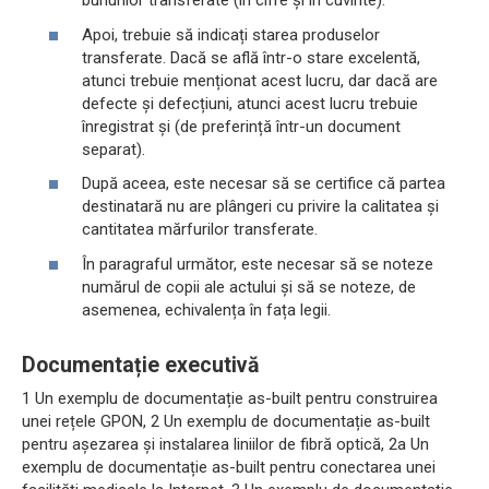
bunurilor transferate (în cifre și în cuvinte).
Apoi, trebuie să indicați starea produselor
transferate. Dacă se află într-o stare excelentă,
atunci trebuie menționat acest lucru, dar dacă are
defecte și defecțiuni, atunci acest lucru trebuie
înregistrat și (de preferință într-un document
separat).
După aceea, este necesar să se certifice că partea
destinatară nu are plângeri cu privire la calitatea și
cantitatea mărfurilor transferate.
În paragraful următor, este necesar să se noteze
numărul de copii ale actului și să se noteze, de
asemenea, echivalența în fața legii.
Documentație executivă
1 Un exemplu de documentație as-built pentru construirea
unei rețele GPON, 2 Un exemplu de documentație as-built
pentru așezarea și instalarea liniilor de fibră optică, 2а Un
exemplu de documentație as-built pentru conectarea unei