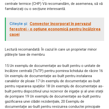
centrale termice (CHP) Vă recomandăm, de asemenea, să vă
familiarizați cu o secțiune interesantă.
Citește și:
Convector încorporat în pervazul
ferestrei - o opțiune economică pentru încălzirea
casei
Lectură recomandată: În cazul în care un proprietar minor
plătește taxe de membru
15 Un exemplu de documentație as-built pentru o unitate de
încălzire centrală (TsTP) pentru pornirea lichidului de răcire 16
Un exemplu de documentație as-built pentru instalarea
canalelor de ploaie 17 Un exemplu de documentație as-built
pentru repararea spațiilor 18 Un exemplu de documentație as-
built pentru dispozitivul unui rezervor de irigație și al unei stații
de pompare 19 Un exemplu de documentație as-built pentru
gazificarea unei clădiri rezidențiale, 20 Exemplu de
documentație as-built pentru revizuirea conductei principale