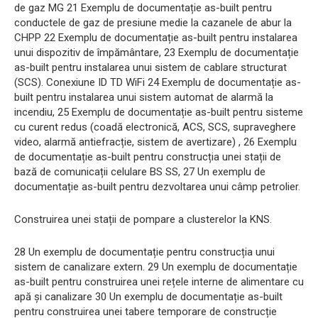
de gaz MG 21 Exemplu de documentație as-built pentru
conductele de gaz de presiune medie la cazanele de abur la
CHPP 22 Exemplu de documentație as-built pentru instalarea
unui dispozitiv de împământare, 23 Exemplu de documentație
as-built pentru instalarea unui sistem de cablare structurat
(SCS). Conexiune ID TD WiFi 24 Exemplu de documentație as-
built pentru instalarea unui sistem automat de alarmă la
incendiu, 25 Exemplu de documentație as-built pentru sisteme
cu curent redus (coadă electronică, ACS, SCS, supraveghere
video, alarmă antiefracție, sistem de avertizare) , 26 Exemplu
de documentație as-built pentru construcția unei stații de
bază de comunicații celulare BS SS, 27 Un exemplu de
documentație as-built pentru dezvoltarea unui câmp petrolier.
Construirea unei stații de pompare a clusterelor la KNS.
28 Un exemplu de documentație pentru construcția unui
sistem de canalizare extern. 29 Un exemplu de documentație
as-built pentru construirea unei rețele interne de alimentare cu
apă și canalizare 30 Un exemplu de documentație as-built
pentru construirea unei tabere temporare de construcție