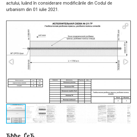
actului, luând în considerare modificările din Codul de
urbanism din 01 iulie 2021.
Ђђђє‚‚ЃєЂ