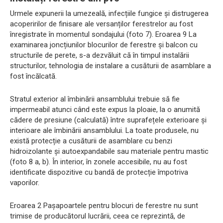
Urmele expunerii la umezeală, infecțiile fungice și distrugerea
acoperirilor de finisare ale versanților ferestrelor au fost
înregistrate în momentul sondajului (foto 7). Eroarea 9 La
examinarea joncțiunilor blocurilor de ferestre și balcon cu
structurile de perete, s-a dezvăluit că în timpul instalării
structurilor, tehnologia de instalare a cusăturii de asamblare a
fost încălcată.
Stratul exterior al îmbinării ansamblului trebuie să fie
impermeabil atunci când este expus la ploaie, la o anumită
cădere de presiune (calculată) între suprafețele exterioare și
interioare ale îmbinării ansamblului. La toate produsele, nu
există protecție a cusăturii de asamblare cu benzi
hidroizolante și autoexpandabile sau materiale pentru mastic
(foto 8 a, b). În interior, în zonele accesibile, nu au fost
identificate dispozitive cu bandă de protecție împotriva
vaporilor.
Eroarea 2 Pașapoartele pentru blocuri de ferestre nu sunt
trimise de producătorul lucrării, ceea ce reprezintă, de