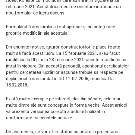
Acest RD este cu modificări care au intrat în vigoare la 28
februarie 2021. Acest document de orientare introduce un
nou formular de lucru ascuns.
Formularul formularului a fost aprobat și nu puteți face
propriile modificări ale acestuia.
Din anumite motive, tuturor constructorilor le place foarte
mult să facă acest lucru. La 15 februarie 2021, s-au făcut
modificări la RD, iar la 28 februarie 2021, aceste modificări au
intrat în vigoare. Din această perioadă, eșantionul certificatelor
pentru cercetarea lucrărilor ascunse trebuie să respecte pe
deplin noul formular dat în RD 11-02-2006, modificat la
15.02.2018.
Există multe exemple pe Internet, dar, din păcate, cele mai
multe dintre ele sunt concepute în forma veche. Acest articol
va prezenta versiunea corectă a actului finalizat în
conformitate cu cerințele actuale.
De asemenea, se vor oferi sfaturi cu privire la proiectarea