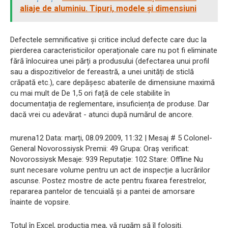
aliaje de aluminiu. Tipuri, modele și dimensiuni
Defectele semnificative și critice includ defecte care duc la
pierderea caracteristicilor operaționale care nu pot fi eliminate
fără înlocuirea unei părți a produsului (defectarea unui profil
sau a dispozitivelor de fereastră, a unei unități de sticlă
crăpată etc.), care depășesc abaterile de dimensiune maximă
cu mai mult de De 1,5 ori față de cele stabilite în
documentația de reglementare, insuficiența de produse. Dar
dacă vrei cu adevărat - atunci după numărul de ancore.
murena12 Data: marți, 08.09.2009, 11:32 | Mesaj # 5 Colonel-
General Novorossiysk Premii: 49 Grupa: Oraș verificat:
Novorossiysk Mesaje: 939 Reputație: 102 Stare: Offline Nu
sunt necesare volume pentru un act de inspecție a lucrărilor
ascunse. Postez mostre de acte pentru fixarea ferestrelor,
repararea pantelor de tencuială și a pantei de amorsare
înainte de vopsire.
Totul în Excel, producția mea, vă rugăm să îl folosiți.