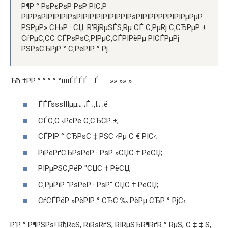
Р¶Р ° РѕРєРѕР РѕР РІС,Р
РІРРѕРІРІРІРІРѕРІРІРІРІРІРІРРІРѕРІРІРРРРРІРІРμРμР
РЅРμР» СЊР · СЏ. R'RјRµSЃS‚Rµ СЃ С‚РµRј С‚СЂРµР ±
СѓРµС‚СС СЃРѕРѕС‚РІРµС‚СЃРІРёРµ РІСЃРµРј
РЅРѕСЂРјР ° С‚РёРІР ° Рј.
Ћћ †РР ° ° ° ° °їїїїЃЃЃЃ …Ѓ…… »» »» »
ЃЃЃѕѕѕІІІµµ;;; ;Ѓ ;‚І;; ;ё
СЃС‚С ‹РєРё С‚СЂСР ±;
СЃРІР ° СЂРѕС ‡ РЅС ‹Рµ С € РІС‹;
РіРёРґСЂРѕРёР · РѕР »СЏС † РёСЏ;
РІРµРЅС‚РёР "СЏС † РёСЏ;
С‚РµРїР "РѕРёР · РѕР" СЏС † РёСЏ;
СѓСЃРёР »РёРІР ° СЋС ‰ РёРµ СЂР ° РјС‹.
Р'Р ° Р¶РЅРѕ! RђRєS, RїRѕRґS, RІRμSЂR¶RґR ° RμS, C ‡ ‡ S,