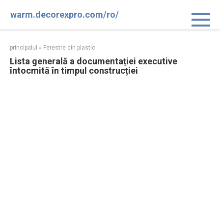
Sari
warm.decorexpro.com/ro/
la
conținut
principalul
»
Ferestre din plastic
Lista generală a documentației executive
întocmită în timpul construcției