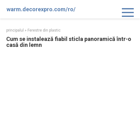
Sari
warm.decorexpro.com/ro/
la
conținut
principalul
»
Ferestre din plastic
Cum se instalează fiabil sticla panoramică într-o
casă din lemn