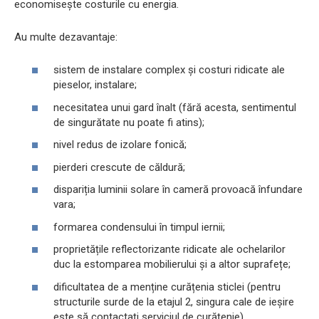
economisește costurile cu energia.
Au multe dezavantaje:
sistem de instalare complex și costuri ridicate ale
pieselor, instalare;
necesitatea unui gard înalt (fără acesta, sentimentul
de singurătate nu poate fi atins);
nivel redus de izolare fonică;
pierderi crescute de căldură;
dispariția luminii solare în cameră provoacă înfundare
vara;
formarea condensului în timpul iernii;
proprietățile reflectorizante ridicate ale ochelarilor
duc la estomparea mobilierului și a altor suprafețe;
dificultatea de a menține curățenia sticlei (pentru
structurile surde de la etajul 2, singura cale de ieșire
este să contactați serviciul de curățenie).