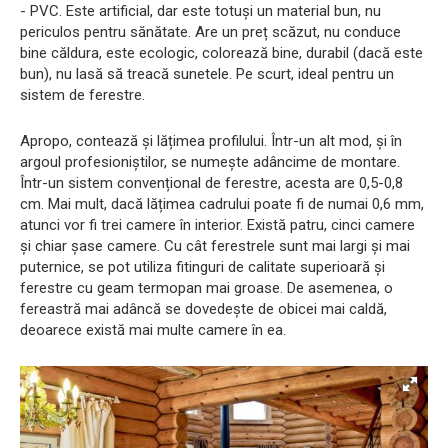
- PVC. Este artificial, dar este totuși un material bun, nu
periculos pentru sănătate. Are un preț scăzut, nu conduce
bine căldura, este ecologic, colorează bine, durabil (dacă este
bun), nu lasă să treacă sunetele. Pe scurt, ideal pentru un
sistem de ferestre.
Apropo, contează și lățimea profilului. Într-un alt mod, și în
argoul profesioniștilor, se numește adâncime de montare.
Într-un sistem convențional de ferestre, acesta are 0,5-0,8
cm. Mai mult, dacă lățimea cadrului poate fi de numai 0,6 mm,
atunci vor fi trei camere în interior. Există patru, cinci camere
și chiar șase camere. Cu cât ferestrele sunt mai largi și mai
puternice, se pot utiliza fitinguri de calitate superioară și
ferestre cu geam termopan mai groase. De asemenea, o
fereastră mai adâncă se dovedește de obicei mai caldă,
deoarece există mai multe camere în ea.