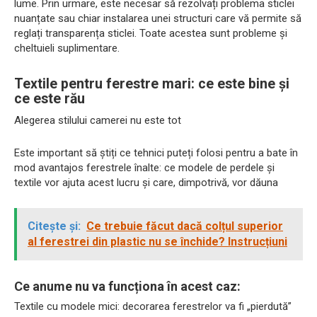
lume. Prin urmare, este necesar să rezolvați problema sticlei
nuanțate sau chiar instalarea unei structuri care vă permite să
reglați transparența sticlei. Toate acestea sunt probleme și
cheltuieli suplimentare.
Textile pentru ferestre mari: ce este bine și
ce este rău
Alegerea stilului camerei nu este tot
Este important să știți ce tehnici puteți folosi pentru a bate în
mod avantajos ferestrele înalte: ce modele de perdele și
textile vor ajuta acest lucru și care, dimpotrivă, vor dăuna
Citește și:
Ce trebuie făcut dacă colțul superior
al ferestrei din plastic nu se închide? Instrucțiuni
Ce anume nu va funcționa în acest caz:
Textile cu modele mici: decorarea ferestrelor va fi „pierdută”