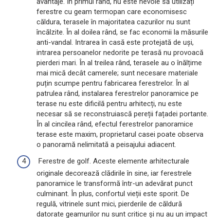
avantaje. În primul rând, nu este nevoie să utilizați
ferestre cu geam termopan care economisesc
căldura, terasele în majoritatea cazurilor nu sunt
încălzite. În al doilea rând, se fac economii la măsurile
anti-vandal. Intrarea în casă este protejată de uși,
intrarea persoanelor nedorite pe terasă nu provoacă
pierderi mari. În al treilea rând, terasele au o înălțime
mai mică decât camerele; sunt necesare materiale
puțin scumpe pentru fabricarea ferestrelor. În al
patrulea rând, instalarea ferestrelor panoramice pe
terase nu este dificilă pentru arhitecți, nu este
necesar să se reconstruiască pereții fațadei portante.
În al cincilea rând, efectul ferestrelor panoramice
terase este maxim, proprietarul casei poate observa
o panoramă nelimitată a peisajului adiacent.
Ferestre de golf. Aceste elemente arhitecturale
originale decorează clădirile în sine, iar ferestrele
panoramice le transformă într-un adevărat punct
culminant. În plus, confortul vieții este sporit. De
regulă, vitrinele sunt mici, pierderile de căldură
datorate geamurilor nu sunt critice și nu au un impact