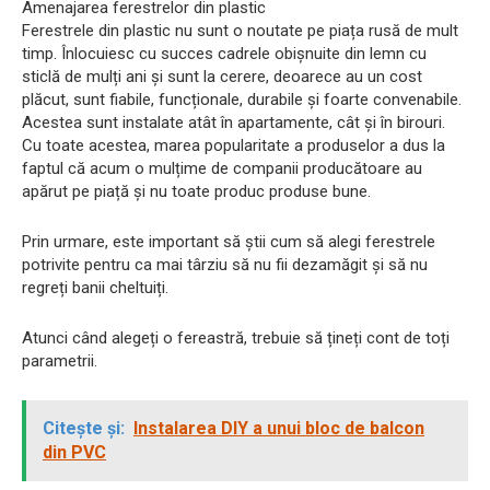
Amenajarea ferestrelor din plastic
Ferestrele din plastic nu sunt o noutate pe piața rusă de mult
timp. Înlocuiesc cu succes cadrele obișnuite din lemn cu
sticlă de mulți ani și sunt la cerere, deoarece au un cost
plăcut, sunt fiabile, funcționale, durabile și foarte convenabile.
Acestea sunt instalate atât în ​​apartamente, cât și în birouri.
Cu toate acestea, marea popularitate a produselor a dus la
faptul că acum o mulțime de companii producătoare au
apărut pe piață și nu toate produc produse bune.
Prin urmare, este important să știi cum să alegi ferestrele
potrivite pentru ca mai târziu să nu fii dezamăgit și să nu
regreți banii cheltuiți.
Atunci când alegeți o fereastră, trebuie să țineți cont de toți
parametrii.
Citește și:
Instalarea DIY a unui bloc de balcon
din PVC