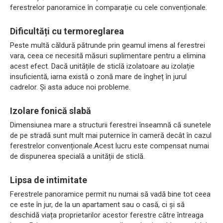
ferestrelor panoramice în comparație cu cele convenționale.
Dificultăți cu termoreglarea
Peste multă căldură pătrunde prin geamul imens al ferestrei
vara, ceea ce necesită măsuri suplimentare pentru a elimina
acest efect. Dacă unitățile de sticlă izolatoare au izolație
insuficientă, iarna există o zonă mare de îngheț în jurul
cadrelor. Și asta aduce noi probleme.
Izolare fonică slabă
Dimensiunea mare a structurii ferestrei înseamnă că sunetele
de pe stradă sunt mult mai puternice în cameră decât în ​​cazul
ferestrelor convenționale.Acest lucru este compensat numai
de dispunerea specială a unității de sticlă.
Lipsa de intimitate
Ferestrele panoramice permit nu numai să vadă bine tot ceea
ce este în jur, de la un apartament sau o casă, ci și să
deschidă viața proprietarilor acestor ferestre către întreaga