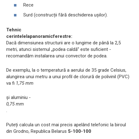
Rece
Surd (construcții fără deschiderea ușilor).
Tehnic
cerintele
la
panoramic
ferestre:
Dacă dimensiunea structurii are o lungime de până la 2,5
metri, atunci sistemul „podea caldă” este suficient -
recomandăm instalarea unui convector de podea.
De exemplu, la o temperatură a aerului de 35 grade Celsius,
alungirea unui metru a unui profil de clorură de polivinil (PVC)
va fi
1,75 mm
și aluminiu -
0,75 mm
.
Puteți calcula un cost mai precis apelând telefonic la biroul
din Grodno, Republica Belarus
5-100-100