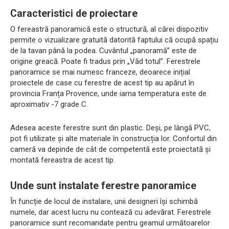
Caracteristici de proiectare
O fereastră panoramică este o structură, al cărei dispozitiv
permite o vizualizare gratuită datorită faptului că ocupă spațiu
de la tavan până la podea. Cuvântul „panoramă” este de
origine greacă. Poate fi tradus prin „Văd totul”. Ferestrele
panoramice se mai numesc franceze, deoarece inițial
proiectele de case cu ferestre de acest tip au apărut în
provincia Franța Provence, unde iarna temperatura este de
aproximativ -7 grade C.
Adesea aceste ferestre sunt din plastic. Deși, pe lângă PVC,
pot fi utilizate și alte materiale în construcția lor. Confortul din
cameră va depinde de cât de competentă este proiectată și
montată fereastra de acest tip.
Unde sunt instalate ferestre panoramice
În funcție de locul de instalare, unii designeri își schimbă
numele, dar acest lucru nu contează cu adevărat. Ferestrele
panoramice sunt recomandate pentru geamul următoarelor