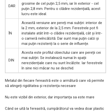
grosime de cel puțin 2,5 mm, iar în exterior - cel
DAR
puțin 2,8 mm. Pentru o clădire rezidențială, acest
lucru este ideal.
Această versiune are pereți mai subțiri: interior de
la 2 mm, exterior de la 2,5 mm. Ferestrele pot fi
ÎN
instalate atât într-o clădire rezidențială, cât și într-
o cameră neîncălzită. Dar sunt mai puțin calzi și
mai puțin rezistenți la o serie de influențe.
Acesta este profilul obiectului care are pereții cei
mai subțiri. Se instalează numai în spații
DIN
nerezidențiale care nu sunt încălzite. Iar ferestrele
în sine nici măcar nu se deschid.
Metalul din fiecare fereastră este o armătură care vă permite
să atingeți rigiditatea și rezistența necesare
Nu este vizibil din exterior, dar importanța sa este mare
Când se uită la fereastră, cumpărătorul va vedea doar plastic