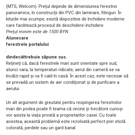
(MTS, Welcom). Prețul depinde de dimensiunea ferestrei
panoramice, în construcții din PVC din laminare, fitinguri. În
kiturile mai scumpe, există dispozitive de închidere moderne
care facilitează procesul de deschidere-închidere.
Prețul minim este de 1500 BYN.
Alunecare
ferestrele portalului
:
din
decât
trebuie să
pune sus.
Rețineți că, dacă ferestrele mari sunt orientate spre sud,
atunci vara, la temperaturi ridicate, aerul din cameră se va
încălzi rapid și va fi cald în casă. În acest caz, este necesar să
se prevadă un sistem de aer condiționat și de purificare a
aerului.
Un alt argument de greutate pentru respingerea ferestrelor
mari din podea poate fi teama că vecinii și trecătorii curioși
vor asista la viața privată a proprietarilor casei. Cu toate
acestea, această problemă este rezolvată perfect prin sticlă
colorată, perdele sau un gard banal.