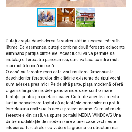
Puteți crește deschiderea ferestrei atât în ​​lungime, cât și în
lățime. De asemenea, puteți combina două ferestre adiacente
eliminând partiția dintre ele. Acest lucru vă va permite să
instalați o fereastră panoramică, care va lăsa să intre mult
mai multă lumină în casă.
O casă cu ferestre mari este visul multora. Dimensiunile
deschiderilor ferestrelor din clădirile existente de tipul vechi
sunt adesea prea mici. Pe de altă parte, piața modernă oferă
o gamă largă de modele panoramice, care sunt o mare
tentație pentru proprietarul casei. Cu toate acestea, merită
luat în considerare faptul că așteptările oamenilor nu pot fi
întotdeauna realizate în acest proiect anume. Cum să măriți
ferestrele din casă, va spune portalul MEDIA WINDOWS Una
dintre modalitățile de modernizare a unei case vechi este
înlocuirea ferestrelor cu vedere la grădină cu structuri mai