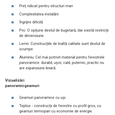
Preț ridicat pentru structuri mari
Complexitatea instalării
Îngrijire dificilă
Pvc. O opțiune destul de bugetară, dar există restricții
de dimensiune.
Lemn. Construcțiile de înaltă calitate sunt destul de
scumpe.
Aluminiu. Cel mai potrivit material pentru ferestrele
panoramice: durabil, ușor, cald, puternic, practic nu
are expansiune liniară.
Vizualizări
panoramic
geamuri
Geamuri panoramice cu uși.
Teploe - construcții de ferestre cu profil gros, cu
geamuri termopan cu economie de energie.