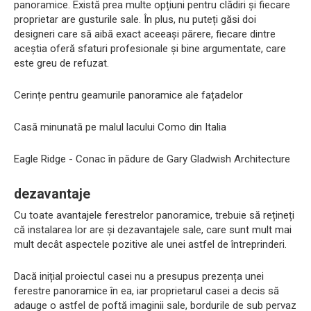
panoramice. Există prea multe opțiuni pentru clădiri și fiecare
proprietar are gusturile sale. În plus, nu puteți găsi doi
designeri care să aibă exact aceeași părere, fiecare dintre
aceștia oferă sfaturi profesionale și bine argumentate, care
este greu de refuzat.
Cerințe pentru geamurile panoramice ale fațadelor
Casă minunată pe malul lacului Como din Italia
Eagle Ridge - Conac în pădure de Gary Gladwish Architecture
dezavantaje
Cu toate avantajele ferestrelor panoramice, trebuie să rețineți
că instalarea lor are și dezavantajele sale, care sunt mult mai
mult decât aspectele pozitive ale unei astfel de întreprinderi.
Dacă inițial proiectul casei nu a presupus prezența unei
ferestre panoramice în ea, iar proprietarul casei a decis să
adauge o astfel de poftă imaginii sale, bordurile de sub pervaz