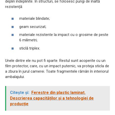
deplin îndeplinite. În structuri, se folosesc pungi de înaltă
rezistență:
materiale blindate;
geam securizat;
materiale rezistente la impact cu o grosime de peste
6 milimetri;
sticlă triplex.
Unele dintre ele nu pot fi sparte. Restul sunt acoperite cu un
film protector, care, cu un impact puternic, va proteja sticla de
a zbura în jurul camerei. Toate fragmentele rămân în interiorul
ambalajului.
Citește și:
Ferestre din plastic laminat.
Descrierea capacităților și a tehnologiei de
producție