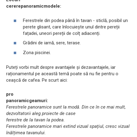
cerere
panoramic
modele:
Ferestrele din podea până în tavan - sticlă, posibil un
perete glisant, care înlocuiește unul dintre pereții
fațadei, uneori pereții de colț adiacenți.
Grădini de iarnă, sere, terase.
Zona piscinei.
Puteți vorbi mult despre avantajele și dezavantajele, iar
raționamentul pe această temă poate să nu fie pentru o
ceașcă de cafea. Pe scurt aici:
pro
panoramic
geamuri:
Ferestrele panoramice sunt la modă. Din ce în ce mai mult,
dezvoltatorii aleg proiecte de case
ferestre de la tavan la podea.
Ferestrele panoramice mari extind vizual spațiul, cresc vizual
înălțimea tavanului.