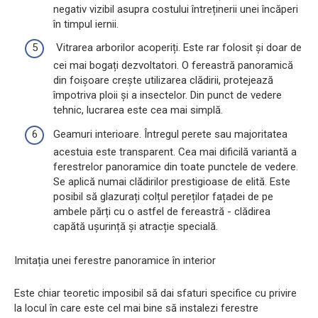
negativ vizibil asupra costului întreținerii unei încăperi
în timpul iernii.
Vitrarea arborilor acoperiți. Este rar folosit și doar de
cei mai bogați dezvoltatori. O fereastră panoramică
din foișoare crește utilizarea clădirii, protejează
împotriva ploii și a insectelor. Din punct de vedere
tehnic, lucrarea este cea mai simplă.
Geamuri interioare. Întregul perete sau majoritatea
acestuia este transparent. Cea mai dificilă variantă a
ferestrelor panoramice din toate punctele de vedere.
Se aplică numai clădirilor prestigioase de elită. Este
posibil să glazurați colțul pereților fațadei de pe
ambele părți cu o astfel de fereastră - clădirea
capătă ușurință și atracție specială.
Imitația unei ferestre panoramice în interior
Este chiar teoretic imposibil să dai sfaturi specifice cu privire
la locul în care este cel mai bine să instalezi ferestre