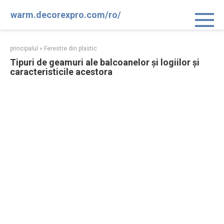
Sari
warm.decorexpro.com/ro/
la
conținut
principalul
»
Ferestre din plastic
Tipuri de geamuri ale balcoanelor și logiilor și
caracteristicile acestora