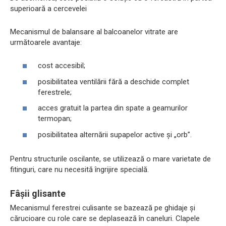
superioară a cercevelei
Mecanismul de balansare al balcoanelor vitrate are
următoarele avantaje:
cost accesibil;
posibilitatea ventilării fără a deschide complet
ferestrele;
acces gratuit la partea din spate a geamurilor
termopan;
posibilitatea alternării supapelor active și „orb”.
Pentru structurile oscilante, se utilizează o mare varietate de
fitinguri, care nu necesită îngrijire specială.
Fâșii glisante
Mecanismul ferestrei culisante se bazează pe ghidaje și
cărucioare cu role care se deplasează în caneluri. Clapele