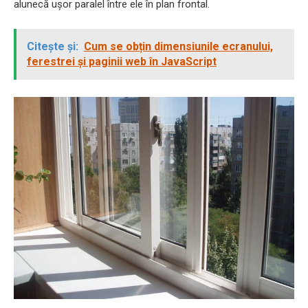
alunecă ușor paralel între ele în plan frontal.
Citește și:
Cum se obțin dimensiunile ecranului,
ferestrei și paginii web în JavaScript