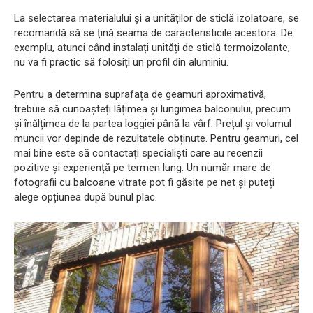
La selectarea materialului și a unităților de sticlă izolatoare, se
recomandă să se țină seama de caracteristicile acestora. De
exemplu, atunci când instalați unități de sticlă termoizolante,
nu va fi practic să folosiți un profil din aluminiu.
Pentru a determina suprafața de geamuri aproximativă,
trebuie să cunoașteți lățimea și lungimea balconului, precum
și înălțimea de la partea loggiei până la vârf. Prețul și volumul
muncii vor depinde de rezultatele obținute. Pentru geamuri, cel
mai bine este să contactați specialiști care au recenzii
pozitive și experiență pe termen lung. Un număr mare de
fotografii cu balcoane vitrate pot fi găsite pe net și puteți
alege opțiunea după bunul plac.