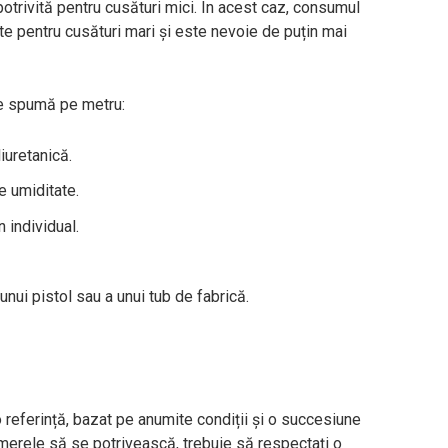
potrivită pentru cusături mici. În acest caz, consumul
ite pentru cusături mari și este nevoie de puțin mai
de spumă pe metru:
uretanică.
e umiditate.
 individual.
unui pistol sau a unui tub de fabrică.
 referință, bazat pe anumite condiții și o succesiune
numerele să se potrivească, trebuie să respectați o