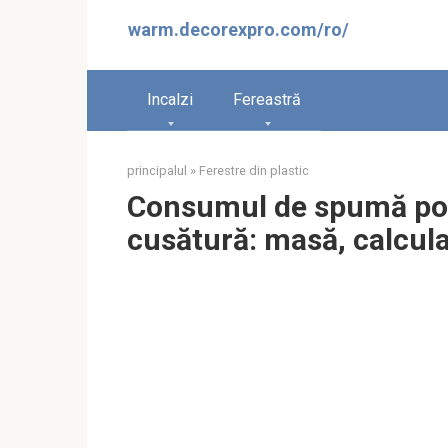
Sari
warm.decorexpro.com/ro/
la
conținut
Incalzi
Fereastră
principalul
»
Ferestre din plastic
Consumul de spumă poli
cusătură: masă, calcula