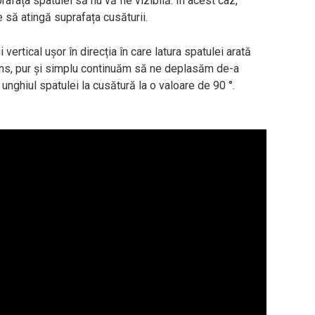
fața spatulei să nu vă fie vizibilă. În acest caz,
 să atingă suprafața cusăturii.
vertical ușor în direcția în care latura spatulei arată
atins, pur și simplu continuăm să ne deplasăm de-a
 unghiul spatulei la cusătură la o valoare de 90 °.