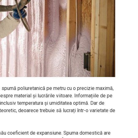
 spumă poliuretanică pe metru cu o precizie maximă,
spre material și lucrările viitoare. Informațiile de pe
, inclusiv temperatura și umiditatea optimă. Dar de
teoretic, deoarece trebuie să lucrați într-o varietate de
 său coeficient de expansiune. Spuma domestică are