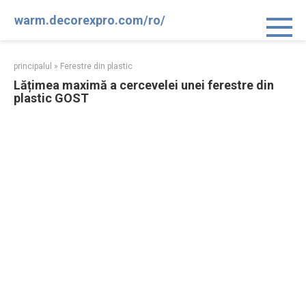
Sari
warm.decorexpro.com/ro/
la
conținut
principalul
»
Ferestre din plastic
Lățimea maximă a cercevelei unei ferestre din
plastic GOST