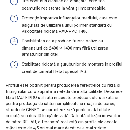
Trei contururi elastice de etanșare, care fac
geamurile rezistente la vânt și impermeabile.
Protecție împotriva influențelor mediului, care este
asigurată de utilizarea unui polimer standard cu
viscozitate ridicată RAU-PVC 1406.
Posibilitatea de a produce frunze active cu
dimensiuni de 2400 × 1400 mm fără utilizarea
armăturilor din oțel.
Stabilitate ridicată a șuruburilor de montare în profilul
creat de canalul filetat special IVS.
Profilul este potrivit pentru producerea ferestrelor cu rază și
triunghiular cu o suprafață netedă de înaltă calitate. Deoarece
fibra RAU-FIPRO utilizată în aceste produse este utilizată și
pentru producția de iahturi simplificate și mașini de curse,
structurile GENEO se caracterizează printr-o stabilitate
ridicată și o durată lungă de viață. Datorită utilizării inovațiilor
de către REHAU, o fereastră realizată din profile ale acestei
mărci este de 4,5 ori mai mare decât cele mai stricte