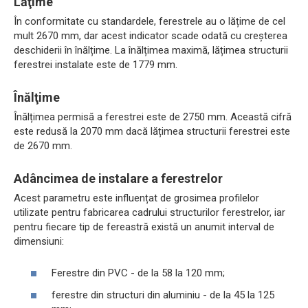
Lăţime
În conformitate cu standardele, ferestrele au o lățime de cel
mult 2670 mm, dar acest indicator scade odată cu creșterea
deschiderii în înălțime. La înălțimea maximă, lățimea structurii
ferestrei instalate este de 1779 mm.
Înălţime
Înălțimea permisă a ferestrei este de 2750 mm. Această cifră
este redusă la 2070 mm dacă lățimea structurii ferestrei este
de 2670 mm.
Adâncimea de instalare a ferestrelor
Acest parametru este influențat de grosimea profilelor
utilizate pentru fabricarea cadrului structurilor ferestrelor, iar
pentru fiecare tip de fereastră există un anumit interval de
dimensiuni:
Ferestre din PVC - de la 58 la 120 mm;
ferestre din structuri din aluminiu - de la 45 la 125