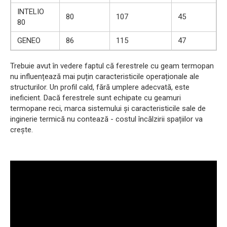
INTELIO
80
107
45
80
GENEO
86
115
47
Trebuie avut în vedere faptul că ferestrele cu geam termopan
nu influențează mai puțin caracteristicile operaționale ale
structurilor. Un profil cald, fără umplere adecvată, este
ineficient. Dacă ferestrele sunt echipate cu geamuri
termopane reci, marca sistemului și caracteristicile sale de
inginerie termică nu contează - costul încălzirii spațiilor va
crește.