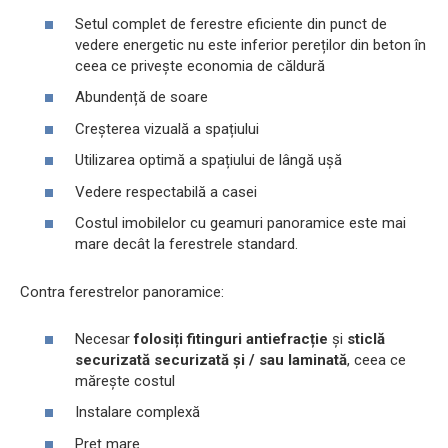
Setul complet de ferestre eficiente din punct de
vedere energetic nu este inferior pereților din beton în
ceea ce privește economia de căldură
Abundență de soare
Creșterea vizuală a spațiului
Utilizarea optimă a spațiului de lângă ușă
Vedere respectabilă a casei
Costul imobilelor cu geamuri panoramice este mai
mare decât la ferestrele standard.
Contra ferestrelor panoramice:
Necesar
folosiți fitinguri antiefracție
și
sticlă
securizată securizată și / sau laminată
, ceea ce
mărește costul
Instalare complexă
Preț mare