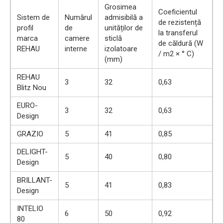
Grosimea
Coeficientul
Sistem de
Numărul
admisibilă a
de rezistență
profil
de
unităților de
la transferul
marca
camere
sticlă
de căldură (W
REHAU
interne
izolatoare
/ m2 × ° C)
(mm)
REHAU
3
32
0,63
Blitz Nou
EURO-
3
32
0,63
Design
GRAZIO
5
41
0,85
DELIGHT-
5
40
0,80
Design
BRILLANT-
5
41
0,83
Design
INTELIO
6
50
0,92
80