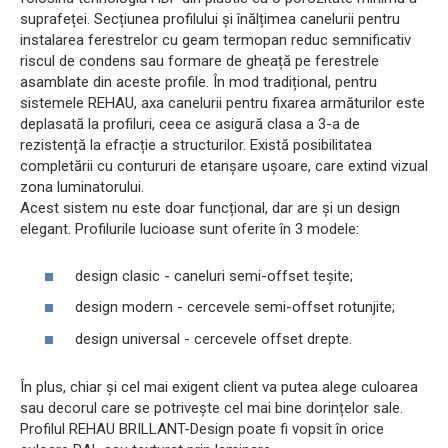
suprafeței. Secțiunea profilului și înălțimea canelurii pentru
instalarea ferestrelor cu geam termopan reduc semnificativ
riscul de condens sau formare de gheață pe ferestrele
asamblate din aceste profile. În mod tradițional, pentru
sistemele REHAU, axa canelurii pentru fixarea armăturilor este
deplasată la profiluri, ceea ce asigură clasa a 3-a de
rezistență la efracție a structurilor. Există posibilitatea
completării cu contururi de etanșare ușoare, care extind vizual
zona luminatorului.
Acest sistem nu este doar funcțional, dar are și un design
elegant. Profilurile lucioase sunt oferite în 3 modele:
design clasic - caneluri semi-offset teșite;
design modern - cercevele semi-offset rotunjite;
design universal - cercevele offset drepte.
În plus, chiar și cel mai exigent client va putea alege culoarea
sau decorul care se potrivește cel mai bine dorințelor sale.
Profilul REHAU BRILLANT-Design poate fi vopsit în orice