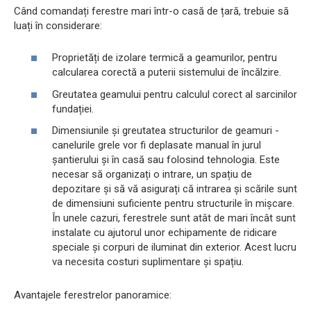
Când comandați ferestre mari într-o casă de țară, trebuie să
luați în considerare:
Proprietăți de izolare termică a geamurilor, pentru
calcularea corectă a puterii sistemului de încălzire.
Greutatea geamului pentru calculul corect al sarcinilor
fundației.
Dimensiunile și greutatea structurilor de geamuri -
canelurile grele vor fi deplasate manual în jurul
șantierului și în casă sau folosind tehnologia. Este
necesar să organizați o intrare, un spațiu de
depozitare și să vă asigurați că intrarea și scările sunt
de dimensiuni suficiente pentru structurile în mișcare.
În unele cazuri, ferestrele sunt atât de mari încât sunt
instalate cu ajutorul unor echipamente de ridicare
speciale și corpuri de iluminat din exterior. Acest lucru
va necesita costuri suplimentare și spațiu.
Avantajele ferestrelor panoramice: