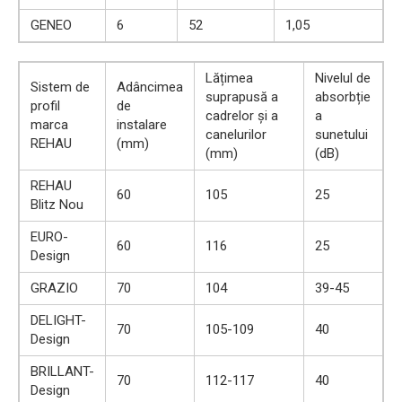
GENEO
6
52
1,05
Lățimea
Nivelul de
Sistem de
Adâncimea
suprapusă a
absorbție
profil
de
cadrelor și a
a
marca
instalare
canelurilor
sunetului
REHAU
(mm)
(mm)
(dB)
REHAU
60
105
25
Blitz Nou
EURO-
60
116
25
Design
GRAZIO
70
104
39-45
DELIGHT-
70
105-109
40
Design
BRILLANT-
70
112-117
40
Design