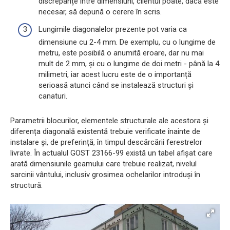
discrepanțe între dimensiuni, clientul poate, dacă este
necesar, să depună o cerere în scris.
Lungimile diagonalelor prezente pot varia ca
dimensiune cu 2-4 mm. De exemplu, cu o lungime de
metru, este posibilă o anumită eroare, dar nu mai
mult de 2 mm, și cu o lungime de doi metri - până la 4
milimetri, iar acest lucru este de o importanță
serioasă atunci când se instalează structuri și
canaturi.
Parametrii blocurilor, elementele structurale ale acestora și
diferența diagonală existentă trebuie verificate înainte de
instalare și, de preferință, în timpul descărcării ferestrelor
livrate. În actualul GOST 23166-99 există un tabel afișat care
arată dimensiunile geamului care trebuie realizat, nivelul
sarcinii vântului, inclusiv grosimea ochelarilor introduși în
structură.