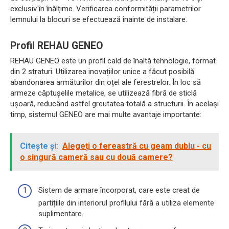
exclusiv în înălțime. Verificarea conformității parametrilor
lemnului la blocuri se efectuează înainte de instalare.
Profil REHAU GENEO
REHAU GENEO este un profil cald de înaltă tehnologie, format
din 2 straturi. Utilizarea inovațiilor unice a făcut posibilă
abandonarea armăturilor din oțel ale ferestrelor. În loc să
armeze căptușelile metalice, se utilizează fibră de sticlă
ușoară, reducând astfel greutatea totală a structurii. În același
timp, sistemul GENEO are mai multe avantaje importante:
Citește și:
Alegeți o fereastră cu geam dublu - cu
o singură cameră sau cu două camere?
Sistem de armare încorporat, care este creat de
partițiile din interiorul profilului fără a utiliza elemente
suplimentare.