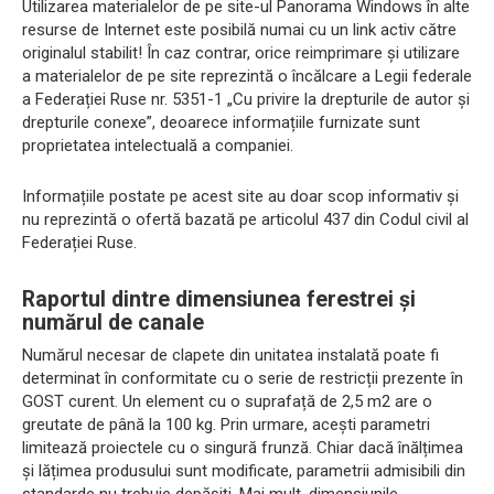
Utilizarea materialelor de pe site-ul Panorama Windows în alte
resurse de Internet este posibilă numai cu un link activ către
originalul stabilit! În caz contrar, orice reimprimare și utilizare
a materialelor de pe site reprezintă o încălcare a Legii federale
a Federației Ruse nr. 5351-1 „Cu privire la drepturile de autor și
drepturile conexe”, deoarece informațiile furnizate sunt
proprietatea intelectuală a companiei.
Informațiile postate pe acest site au doar scop informativ și
nu reprezintă o ofertă bazată pe articolul 437 din Codul civil al
Federației Ruse.
Raportul dintre dimensiunea ferestrei și
numărul de canale
Numărul necesar de clapete din unitatea instalată poate fi
determinat în conformitate cu o serie de restricții prezente în
GOST curent. Un element cu o suprafață de 2,5 m2 are o
greutate de până la 100 kg. Prin urmare, acești parametri
limitează proiectele cu o singură frunză. Chiar dacă înălțimea
și lățimea produsului sunt modificate, parametrii admisibili din