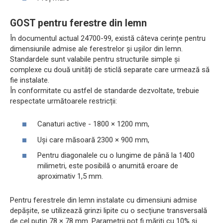
GOST pentru ferestre din lemn
În documentul actual 24700-99, există câteva cerințe pentru
dimensiunile admise ale ferestrelor și ușilor din lemn.
Standardele sunt valabile pentru structurile simple și
complexe cu două unități de sticlă separate care urmează să
fie instalate.
În conformitate cu astfel de standarde dezvoltate, trebuie
respectate următoarele restricții:
Canaturi active - 1800 × 1200 mm,
Uși care măsoară 2300 × 900 mm,
Pentru diagonalele cu o lungime de până la 1400
milimetri, este posibilă o anumită eroare de
aproximativ 1,5 mm.
Pentru ferestrele din lemn instalate cu dimensiuni admise
depășite, se utilizează grinzi lipite cu o secțiune transversală
de cel puțin 78 × 78 mm. Parametrii pot fi măriți cu 10% și