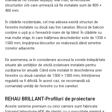
standarde nu trebuie depășiți. Mai mult, dimensiunile
structurilor orb care urmează să fie instalate sunt de 800 ×
400 mm.
În clădirile rezidențiale, cel mai adesea există structuri de
ferestre instalate cu două sau trei canaturi. Blocul de balcon
conține o ușă și o fereastră mare de tip blind. În clădirile cu
mai multe etaje, în care înălțimea deschiderilor este de 1350 ×
1500 mm, împărțirea blocurilor se realizează dând simetrie
zonelor adiacente.
De asemenea, ia în considerare accesul la zonele îndepărtate
situate ale unităților de sticlă izolatoare instalate pentru
curățarea lor anuală. Când este instalat în deschiderea unei
ferestre cu două caneluri de 1500 × 1500 mm, întreținerea
regulată va fi dificilă. În acest caz, se recomandă să
comandați unități de ferestre cu trei caneluri.
REHAU BRILLANT-Profiluri de proiectare
Aceste sisteme premium cu cinci camere sunt fabricate
folosind tehnologia HDF din plastic cu o porozitate minimă a