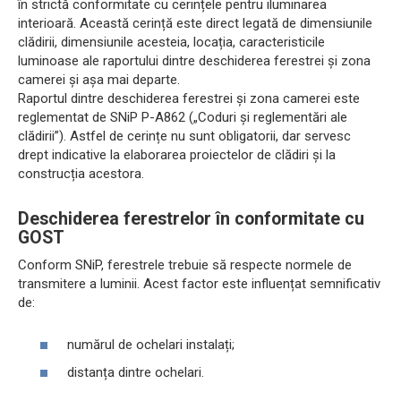
în strictă conformitate cu cerințele pentru iluminarea
interioară. Această cerință este direct legată de dimensiunile
clădirii, dimensiunile acesteia, locația, caracteristicile
luminoase ale raportului dintre deschiderea ferestrei și zona
camerei și așa mai departe.
Raportul dintre deschiderea ferestrei și zona camerei este
reglementat de SNiP P-A862 („Coduri și reglementări ale
clădirii”). Astfel de cerințe nu sunt obligatorii, dar servesc
drept indicative la elaborarea proiectelor de clădiri și la
construcția acestora.
Deschiderea ferestrelor în conformitate cu
GOST
Conform SNiP, ferestrele trebuie să respecte normele de
transmitere a luminii. Acest factor este influențat semnificativ
de:
numărul de ochelari instalați;
distanța dintre ochelari.