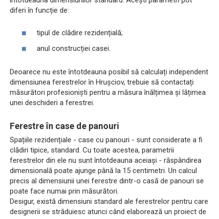
diferi în funcție de:
tipul de clădire rezidențială;
anul construcției casei.
Deoarece nu este întotdeauna posibil să calculați independent
dimensiunea ferestrelor în Hrușciov, trebuie să contactați
măsurători profesioniști pentru a măsura înălțimea și lățimea
unei deschideri a ferestrei.
Ferestre în case de panouri
Spațiile rezidențiale - case cu panouri - sunt considerate a fi
clădiri tipice, standard. Cu toate acestea, parametrii
ferestrelor din ele nu sunt întotdeauna aceiași - răspândirea
dimensională poate ajunge până la 15 centimetri. Un calcul
precis al dimensiunii unei ferestre dintr-o casă de panouri se
poate face numai prin măsurători.
Desigur, există dimensiuni standard ale ferestrelor pentru care
designerii se străduiesc atunci când elaborează un proiect de