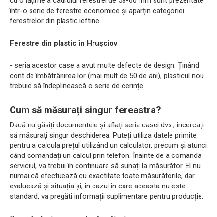
cu o lățime a cadrului ferestrei de 58-60 mm sunt prezentate
într-o serie de ferestre economice și aparțin categoriei
ferestrelor din plastic ieftine.
Ferestre din plastic în Hrușciov
- seria acestor case a avut multe defecte de design. Ținând
cont de îmbătrânirea lor (mai mult de 50 de ani), plasticul nou
trebuie să îndeplinească o serie de cerințe.
Cum să măsurați singur fereastra?
Dacă nu găsiți documentele și aflați seria casei dvs., încercați
să măsurați singur deschiderea. Puteți utiliza datele primite
pentru a calcula prețul utilizând un calculator, precum și atunci
când comandați un calcul prin telefon. Înainte de a comanda
serviciul, va trebui în continuare să sunați la măsurător. El nu
numai că efectuează cu exactitate toate măsurătorile, dar
evaluează și situația și, în cazul în care aceasta nu este
standard, va pregăti informații suplimentare pentru producție.