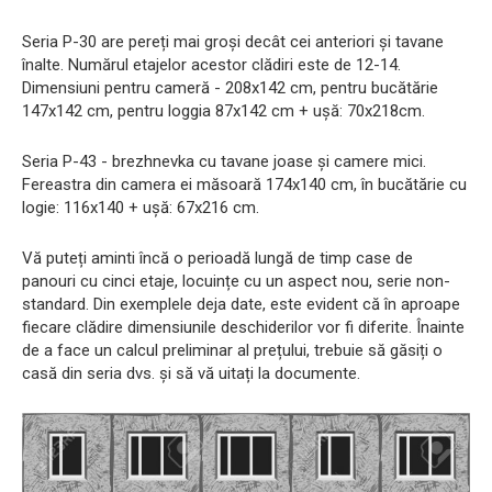
Seria P-30 are pereți mai groși decât cei anteriori și tavane
înalte. Numărul etajelor acestor clădiri este de 12-14.
Dimensiuni pentru cameră - 208x142 cm, pentru bucătărie
147x142 cm, pentru loggia 87x142 cm + ușă: 70x218cm.
Seria P-43 - brezhnevka cu tavane joase și camere mici.
Fereastra din camera ei măsoară 174x140 cm, în bucătărie cu
logie: 116x140 + ușă: 67x216 cm.
Vă puteți aminti încă o perioadă lungă de timp case de
panouri cu cinci etaje, locuințe cu un aspect nou, serie non-
standard. Din exemplele deja date, este evident că în aproape
fiecare clădire dimensiunile deschiderilor vor fi diferite. Înainte
de a face un calcul preliminar al prețului, trebuie să găsiți o
casă din seria dvs. și să vă uitați la documente.