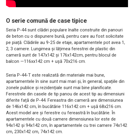
O serie comună de case tipice
Seria P-44 sunt clădiri populare înalte construite din panouri
de beton cu o dispunere bună, pentru care au fost solicitate
pe piață. Clădirile au 9-25 de etaje, apartamentele pot avea 1,
2, 3 camere. Lungimea și lățimea ferestrei de plastic din
cameră sunt de 147x142 și 176x142cm, pentru blocul de
balcon —116xx142 cm + ușă 70x216 cm.
Seria P-44-T este realizată din materiale mai bune,
apartamentele în sine sunt mai mari și, în general, spațiile din
zonele publice și rezidențiale sunt mai bine planificate.
Ferestrele din casele de tip panou de acest tip au dimensiuni
diferite față de P-44. Fereastra din cameră are dimensiunea
de 146x142 cm, în bucătărie 116x142 cm + ușă 68x216 cm.
Acest model are și ferestre cu fereastră în bucătărie. În
apartamentele cu două camere dimensiunea lor este de
94x142 și 94x142 cm, în apartamentele cu trei camere 74x142
cm, 230x142 cm, 74x142 cm.