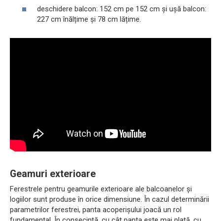
deschidere balcon: 152 cm pe 152 cm și ușă balcon:
227 cm înălțime și 78 cm lățime.
Geamuri exterioare
Ferestrele pentru geamurile exterioare ale balcoanelor și
logiilor sunt produse în orice dimensiune. În cazul determinării
parametrilor ferestrei, panta acoperișului joacă un rol
fundamental. În consecință, cu cât panta este mai plată, cu