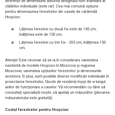
diferențe de dimensiune datorită designului non-standard al
clădirilor individuale (este rar). Cea mai comună opțiune
pentru dimensiunea ferestrelor din casele de cărămidă
Hrușciov:
Lățimea ferestrei cu două foi este de 145 cm,
înălțimea este de 150 cm;
Lățimea ferestrei cu trei foi - 205 cm, înălțimea 150
cm;
Atenţie! Este necesar să se ia în considerare varietatea
existentă de modele Hrușciov în Moscova și regiunea
Moscovei, varietatea opțiunilor ferestrelor și dimensiunile
acestora. În plus, sunt posibile diverse modificări individuale în
proiectarea ferestrelor, făcute de rezidenți înșiși de-a lungul
anilor de funcționare a caselor. Vă recomandăm cu tărie să
consultați specialiștii noștri, să apelați un măsurător (plecarea
măsuratorului este gratuită).
Costul ferestrelor pentru Hrușciov: