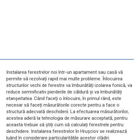
Instalarea ferestrelor noi într-un apartament sau casă vă
permite să rezolvați rapid mai multe probleme. Înlocuirea
structurilor vechi de ferestre va îmbunătăți izolarea fonică, va
reduce semnificativ pierderile de căldură și va îmbunătăți
etanșeitatea. Când faceți o înlocuire, în primul rând, este
necesar să faceți măsurătorile corecte pentru a face o
structură adecvată deschiderii. La efectuarea măsurătorilor,
acestea aderă la tehnologia de măsurare acceptată, pentru
aceasta trebuie să știți cum să calculați ferestrele pentru
deschidere. Instalarea ferestrelor în Hrușciov se realizează
luând în considerare particularitățile acestor clădiri.