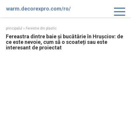
Sari
warm.decorexpro.com/ro/
la
conținut
principalul
»
Ferestre din plastic
Fereastra dintre baie și bucătărie în Hrușciov: de
ce este nevoie, cum să o scoateți sau este
interesant de proiectat