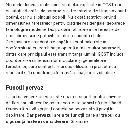
Normele dimensionale tipice sunt clar explicate în GOST, dar
nu uitați că astfel de parametri ai ferestrelor din Hrușciov sunt
optimi, dar nu și singurii posibili. Nu există restricții privind
dimensiunea ferestrelor pentru clădirile rezidențiale, deoarece
tehnologiile moderne fac posibilă fabricarea de ferestre de
orice dimensiune potrivite pentru o anumită clădire.
Dimensiunile standard ale capătului sunt calculate în
conformitate cu combinația optimă a mai multor parametri,
dintre care principalul este transmitanța luminii. GOST include
coordonarea dimensiunilor modulare și generale ale
ferestrelor, care sunt cele mai des utilizate în proiectarea
standard și în construcția în masă a spațiilor rezidențiale.
Funcții pervaz
La prima vedere, acesta este doar un suport pentru ghivece
de flori sau altceva.De asemenea, este posibil să stați lângă
fereastră, să vă sprijiniți coatele pe pervaz și să priviți în
depărtare.
Dar pervazul are alte funcții care ar trebui cu
siguranță luate în considerare.
Și anume: