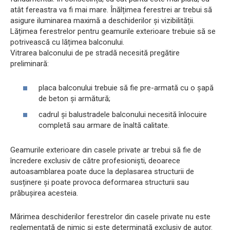
atât fereastra va fi mai mare. Înălțimea ferestrei ar trebui să
asigure iluminarea maximă a deschiderilor și vizibilității.
Lățimea ferestrelor pentru geamurile exterioare trebuie să se
potrivească cu lățimea balconului.
Vitrarea balconului de pe stradă necesită pregătire
preliminară:
placa balconului trebuie să fie pre-armată cu o șapă
de beton și armătură;
cadrul și balustradele balconului necesită înlocuire
completă sau armare de înaltă calitate.
Geamurile exterioare din casele private ar trebui să fie de
încredere exclusiv de către profesioniști, deoarece
autoasamblarea poate duce la deplasarea structurii de
susținere și poate provoca deformarea structurii sau
prăbușirea acesteia.
Mărimea deschiderilor ferestrelor din casele private nu este
reglementată de nimic și este determinată exclusiv de autor.