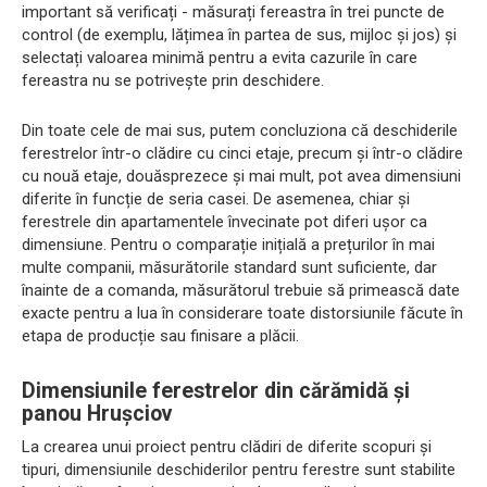
important să verificați - măsurați fereastra în trei puncte de
control (de exemplu, lățimea în partea de sus, mijloc și jos) și
selectați valoarea minimă pentru a evita cazurile în care
fereastra nu se potrivește prin deschidere.
Din toate cele de mai sus, putem concluziona că deschiderile
ferestrelor într-o clădire cu cinci etaje, precum și într-o clădire
cu nouă etaje, douăsprezece și mai mult, pot avea dimensiuni
diferite în funcție de seria casei. De asemenea, chiar și
ferestrele din apartamentele învecinate pot diferi ușor ca
dimensiune. Pentru o comparație inițială a prețurilor în mai
multe companii, măsurătorile standard sunt suficiente, dar
înainte de a comanda, măsurătorul trebuie să primească date
exacte pentru a lua în considerare toate distorsiunile făcute în
etapa de producție sau finisare a plăcii.
Dimensiunile ferestrelor din cărămidă și
panou Hrușciov
La crearea unui proiect pentru clădiri de diferite scopuri și
tipuri, dimensiunile deschiderilor pentru ferestre sunt stabilite