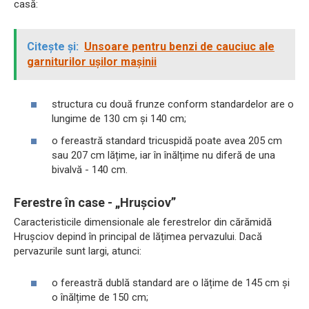
casă:
Citește și:
Unsoare pentru benzi de cauciuc ale
garniturilor ușilor mașinii
structura cu două frunze conform standardelor are o
lungime de 130 cm și 140 cm;
o fereastră standard tricuspidă poate avea 205 cm
sau 207 cm lățime, iar în înălțime nu diferă de una
bivalvă - 140 cm.
Ferestre în case - „Hrușciov”
Caracteristicile dimensionale ale ferestrelor din cărămidă
Hrușciov depind în principal de lățimea pervazului. Dacă
pervazurile sunt largi, atunci:
o fereastră dublă standard are o lățime de 145 cm și
o înălțime de 150 cm;