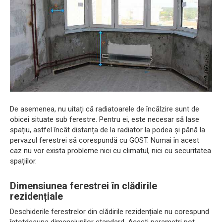
De asemenea, nu uitați că radiatoarele de încălzire sunt de
obicei situate sub ferestre. Pentru ei, este necesar să lase
spațiu, astfel încât distanța de la radiator la podea și până la
pervazul ferestrei să corespundă cu GOST. Numai în acest
caz nu vor exista probleme nici cu climatul, nici cu securitatea
spațiilor.
Dimensiunea ferestrei în clădirile
rezidențiale
Deschiderile ferestrelor din clădirile rezidențiale nu corespund
întotdeauna dimensiunilor standard. Acești parametri pot