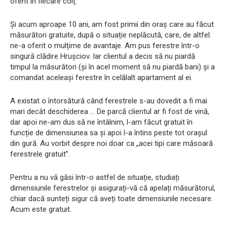
oferit în fiecare colț.
Și acum aproape 10 ani, am fost primii din oraș care au făcut
măsurători gratuite, după o situație neplăcută, care, de altfel.
ne-a oferit o mulțime de avantaje. Am pus ferestre într-o
singură clădire Hrușciov. Iar clientul a decis să nu piardă
timpul la măsurători (și în acel moment să nu piardă bani) și a
comandat aceleași ferestre în celălalt apartament al ei.
A existat o întorsătură când ferestrele s-au dovedit a fi mai
mari decât deschiderea ... De parcă clientul ar fi fost de vină,
dar apoi ne-am dus să ne întâlnim, l-am făcut gratuit în
funcție de dimensiunea sa și apoi l-a întins peste tot orașul
din gură. Au vorbit despre noi doar ca „acei tipi care măsoară
ferestrele gratuit”.
Pentru a nu vă găsi într-o astfel de situație, studiați
dimensiunile ferestrelor și asigurați-vă că apelați măsurătorul,
chiar dacă sunteți sigur că aveți toate dimensiunile necesare.
Acum este gratuit.