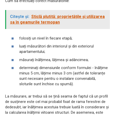
Cum să efectuați corect măsurătorile:
Citește și:
Sticlă plutită: proprietățile și utilizarea
sa în geamurile termopan
folosiți un nivel în fiecare etapă;
luați măsurători din interiorul și din exteriorul
apartamentului;
măsurați înălțimea, lățimea și adâncimea;
determinați dimensiunile conform formulei - înălțime
minus 5 cm, lățime minus 3 cm (astfel de toleranțe
sunt necesare pentru o instalare convenabilă,
sloturile sunt închise cu spumă).
La măsurare, ar trebui să se țină seama de faptul că un profil
de susținere este cel mai probabil fixat de rama ferestrei de
dedesubt, iar înălțimea acestuia trebuie luată în considerare și
la calcularea înălțimii viitoarei structuri. De asemenea, este