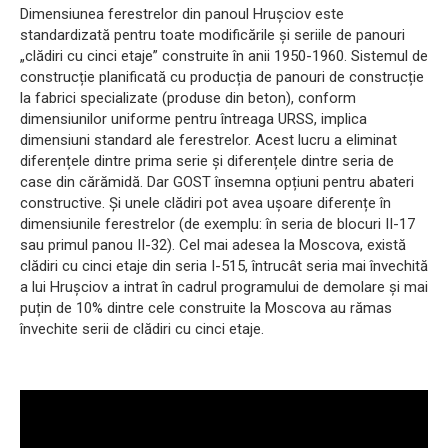
Dimensiunea ferestrelor din panoul Hrușciov este
standardizată pentru toate modificările și seriile de panouri
„clădiri cu cinci etaje” construite în anii 1950-1960. Sistemul de
construcție planificată cu producția de panouri de construcție
la fabrici specializate (produse din beton), conform
dimensiunilor uniforme pentru întreaga URSS, implica
dimensiuni standard ale ferestrelor. Acest lucru a eliminat
diferențele dintre prima serie și diferențele dintre seria de
case din cărămidă. Dar GOST însemna opțiuni pentru abateri
constructive. Și unele clădiri pot avea ușoare diferențe în
dimensiunile ferestrelor (de exemplu: în seria de blocuri II-17
sau primul panou II-32). Cel mai adesea la Moscova, există
clădiri cu cinci etaje din seria I-515, întrucât seria mai învechită
a lui Hrușciov a intrat în cadrul programului de demolare și mai
puțin de 10% dintre cele construite la Moscova au rămas
învechite serii de clădiri cu cinci etaje.