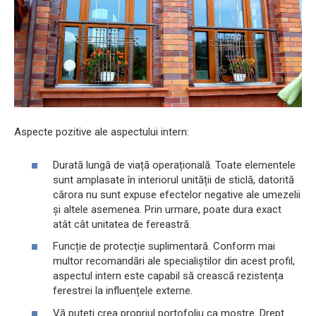
Aspecte pozitive ale aspectului intern:
Durată lungă de viață operațională. Toate elementele
sunt amplasate în interiorul unității de sticlă, datorită
cărora nu sunt expuse efectelor negative ale umezelii
și altele asemenea. Prin urmare, poate dura exact
atât cât unitatea de fereastră.
Funcție de protecție suplimentară. Conform mai
multor recomandări ale specialiștilor din acest profil,
aspectul intern este capabil să crească rezistența
ferestrei la influențele externe.
Vă puteți crea propriul portofoliu ca mostre. Drept