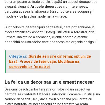
cu crampoane aplicate pe ele, capătă un aspect deosebit de
elegant, elegant.
Articole decorative numite shpros
,
participă adesea la vitrarea clădirilor cu diverse scopuri și
modele - de la stiluri moderne la vintage.
Sunt folosite diferite tipuri de țesături, care pot schimba în
mod semnificativ aspectul întregii structuri a ferestrei, prin
urmare, înainte de a comanda, clienții acordă o atenție
deosebită balustradelor care pot completa organic designul.
Citește și:
Guri de aerisire din lemn: opțiuni de
bază. Proces de fabricație. Modificarea
cercevelelor ferestrei
La fel ca un decor sau un element necesar
Designul deschiderilor ferestrelor folosind un aspect vă
permite să conferați fațadei și interiorului camerei un stil și un
farmec deosebit. Deci, dacă aveți o cabană prelucrată cu
piatră naturală, atunci aspectul de pe ferestre va arăta