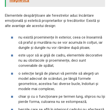
magnetică
Elementele despărțitoare ale ferestrelor aduc încântare
emoțională și estetică proprietarilor și trecătorilor. Există și
alte avantaje ale acestui design:
nu există proeminențe în exterior, ceea ce înseamnă
că praful și murdăria nu se vor acumula în colțuri, iar
dungile și dungile nu vor rămâne după ploaie;
este ușor să ai grijă de cadru, elementele decorative
nu au obstacole și proeminențe, deci sunt
convenabile de spălat;
o selecție largă de planuri vă permite să alegeți un
model adecvat de scânduri, pe lângă formele
geometrice, acestea fac diverse bucle, îndoituri și
modele mai complexe;
chiar și cu o funcționare pe termen lung, shpros nu își
pierde forma, culoarea nu se estompează;
benzile care se află în interiorul cadrului nu afectează