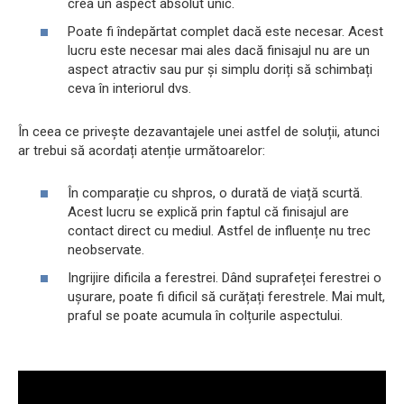
crea un aspect absolut unic.
Poate fi îndepărtat complet dacă este necesar. Acest
lucru este necesar mai ales dacă finisajul nu are un
aspect atractiv sau pur și simplu doriți să schimbați
ceva în interiorul dvs.
În ceea ce privește dezavantajele unei astfel de soluții, atunci
ar trebui să acordați atenție următoarelor:
În comparație cu shpros, o durată de viață scurtă.
Acest lucru se explică prin faptul că finisajul are
contact direct cu mediul. Astfel de influențe nu trec
neobservate.
Ingrijire dificila a ferestrei. Dând suprafeței ferestrei o
ușurare, poate fi dificil să curățați ferestrele. Mai mult,
praful se poate acumula în colțurile aspectului.