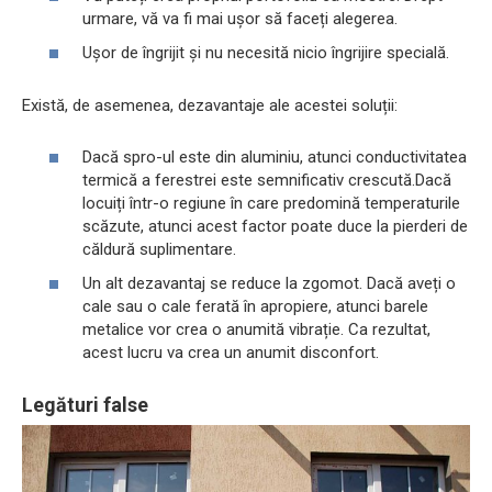
urmare, vă va fi mai ușor să faceți alegerea.
Ușor de îngrijit și nu necesită nicio îngrijire specială.
Există, de asemenea, dezavantaje ale acestei soluții:
Dacă spro-ul este din aluminiu, atunci conductivitatea
termică a ferestrei este semnificativ crescută.Dacă
locuiți într-o regiune în care predomină temperaturile
scăzute, atunci acest factor poate duce la pierderi de
căldură suplimentare.
Un alt dezavantaj se reduce la zgomot. Dacă aveți o
cale sau o cale ferată în apropiere, atunci barele
metalice vor crea o anumită vibrație. Ca rezultat,
acest lucru va crea un anumit disconfort.
Legături false