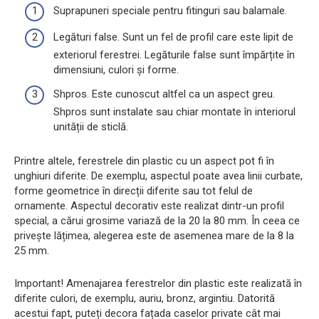
Suprapuneri speciale pentru fitinguri sau balamale.
Legături false. Sunt un fel de profil care este lipit de
exteriorul ferestrei. Legăturile false sunt împărțite în
dimensiuni, culori și forme.
Shpros. Este cunoscut altfel ca un aspect greu.
Shpros sunt instalate sau chiar montate în interiorul
unității de sticlă.
Printre altele, ferestrele din plastic cu un aspect pot fi în
unghiuri diferite. De exemplu, aspectul poate avea linii curbate,
forme geometrice în direcții diferite sau tot felul de
ornamente. Aspectul decorativ este realizat dintr-un profil
special, a cărui grosime variază de la 20 la 80 mm. În ceea ce
privește lățimea, alegerea este de asemenea mare de la 8 la
25 mm.
Important! Amenajarea ferestrelor din plastic este realizată în
diferite culori, de exemplu, auriu, bronz, argintiu. Datorită
acestui fapt, puteți decora fațada caselor private cât mai