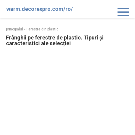
Sari
warm.decorexpro.com/ro/
la
conținut
principalul
»
Ferestre din plastic
Frânghii pe ferestre de plastic. Tipuri și
caracteristici ale selecției