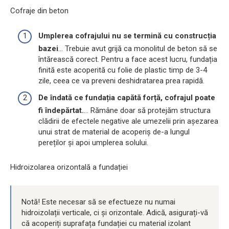
Cofraje din beton
Umplerea cofrajului nu se termină cu construcția
bazei
... Trebuie avut grijă ca monolitul de beton să se
întărească corect. Pentru a face acest lucru, fundația
finită este acoperită cu folie de plastic timp de 3-4
zile, ceea ce va preveni deshidratarea prea rapidă.
De îndată ce fundația capătă forță, cofrajul poate
fi îndepărtat.
... Rămâne doar să protejăm structura
clădirii de efectele negative ale umezelii prin așezarea
unui strat de material de acoperiș de-a lungul
pereților și apoi umplerea solului.
Hidroizolarea orizontală a fundației
Notă! Este necesar să se efectueze nu numai
hidroizolații verticale, ci și orizontale. Adică, asigurați-vă
că acoperiți suprafața fundației cu material izolant