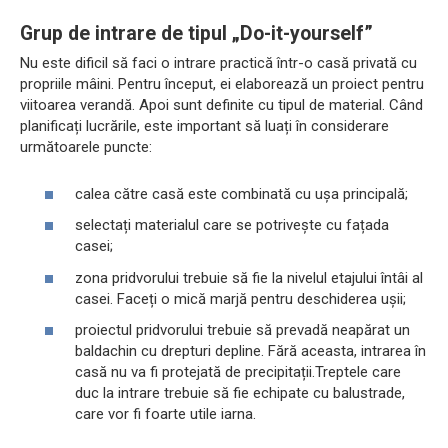
Grup de intrare de tipul „Do-it-yourself”
Nu este dificil să faci o intrare practică într-o casă privată cu
propriile mâini. Pentru început, ei elaborează un proiect pentru
viitoarea verandă. Apoi sunt definite cu tipul de material. Când
planificați lucrările, este important să luați în considerare
următoarele puncte:
calea către casă este combinată cu ușa principală;
selectați materialul care se potrivește cu fațada
casei;
zona pridvorului trebuie să fie la nivelul etajului întâi al
casei. Faceți o mică marjă pentru deschiderea ușii;
proiectul pridvorului trebuie să prevadă neapărat un
baldachin cu drepturi depline. Fără aceasta, intrarea în
casă nu va fi protejată de precipitații.Treptele care
duc la intrare trebuie să fie echipate cu balustrade,
care vor fi foarte utile iarna.