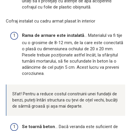
uitați să îl protejați cu atenție de apă acoperind
cofrajul cu folie de plastic obișnuită.
Cofraj instalat cu cadru armat plasat în interior
Rama de armare este instalată
... Materialul va fi tije
cu o grosime de 8-12 mm, de la care este conectată
o plasă cu dimensiunea ochiului de 20 x 20 mm.
Piesele trebuie poziționate astfel încât, la sfârșitul
turnării mortarului, să fie scufundate în beton la o
adâncime de cel puțin 5 cm. Acest lucru va preveni
coroziunea.
Sfat! Pentru a reduce costul construirii unei fundații de
benzi, puteți întări structura cu țevi de oțel vechi, bucăți
de sârmă groasă și așa mai departe.
Se toarnă beton
... Dacă veranda este suficient de