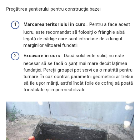
Pregătirea șantierului pentru construcția bazei
Marcarea teritoriului în curs
... Pentru a face acest
lucru, este recomandat să folosiți o frânghie albă
legată de cârlige care sunt introduse de-a lungul
marginilor viitoarei fundații.
Excavare în curs
... Dacă solul este solid, nu este
necesar să se facă o șanț mai mare decât lățimea
fundației. Pereții groapei pot servi ca o matriță pentru
turnare. În caz contrar, parametrii geometrici ar trebui
să fie ușor măriți, astfel încât foile de cofraj să poată
fi instalate și impermeabilizate.