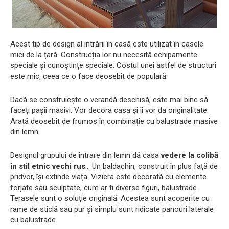
Acest tip de design al intrării în casă este utilizat în casele
mici de la țară. Construcția lor nu necesită echipamente
speciale și cunoștințe speciale. Costul unei astfel de structuri
este mic, ceea ce o face deosebit de populară.
Dacă se construiește o verandă deschisă, este mai bine să
faceți pașii masivi. Vor decora casa și îi vor da originalitate.
Arată deosebit de frumos în combinație cu balustrade masive
din lemn.
Designul grupului de intrare din lemn dă casa
vedere la colibă
​​în stil etnic vechi rus
... Un baldachin, construit în plus față de
pridvor, își extinde viața. Viziera este decorată cu elemente
forjate sau sculptate, cum ar fi diverse figuri, balustrade.
Terasele sunt o soluție originală. Acestea sunt acoperite cu
rame de sticlă sau pur și simplu sunt ridicate panouri laterale
cu balustrade.