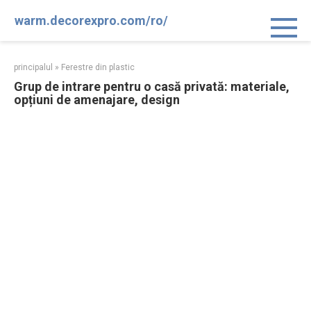
Sari
warm.decorexpro.com/ro/
la
conținut
principalul
»
Ferestre din plastic
Grup de intrare pentru o casă privată: materiale,
opțiuni de amenajare, design