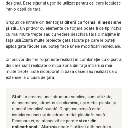
designul. Este sigur și ușor de utilizat pentru cei care locuiesc
într-o casă de țară.
Grupuri de intrare din fier forjat
diferă ca formă, dimensiune
și stil
... Un pridvor cu elemente de forjare poate fi de tip închis
cu mai multe trepte sau cu vedere deschisă fără o înălțime în
fața ușii.Există multe proiecte gata făcute pe care le puteți
aplica gata făcute sau puteți face unele modificări individuale.
Un pridvor din fier forjat este realizat în combinație cu o piatră,
din care sunt realizate o mică zonă din fața intrării și mai
multe trepte. Este încorporat în baza casei sau realizat ca o
extensie la o casă de țară.
Sfat!
La crearea unei structuri metalice, sunt utilizate,
de asemenea, structuri din aluminiu, uși metal-plastic și
o scară metalică sudată. O opțiune simplă este
instalarea unei uși de intrare metal-plastic în casă.
Deasupra ei, se atașează de perete
vizor din
policarbonat
... Aluminiu poate fi utilizat atât pentru a