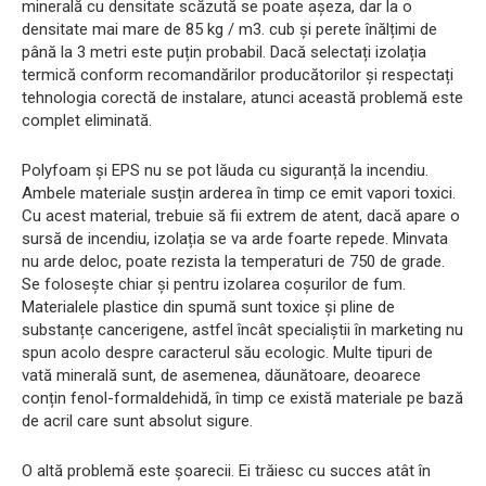
minerală cu densitate scăzută se poate așeza, dar la o
densitate mai mare de 85 kg / m3. cub și perete înălțimi de
până la 3 metri este puțin probabil. Dacă selectați izolația
termică conform recomandărilor producătorilor și respectați
tehnologia corectă de instalare, atunci această problemă este
complet eliminată.
Polyfoam și EPS nu se pot lăuda cu siguranță la incendiu.
Ambele materiale susțin arderea în timp ce emit vapori toxici.
Cu acest material, trebuie să fii extrem de atent, dacă apare o
sursă de incendiu, izolația se va arde foarte repede. Minvata
nu arde deloc, poate rezista la temperaturi de 750 de grade.
Se folosește chiar și pentru izolarea coșurilor de fum.
Materialele plastice din spumă sunt toxice și pline de
substanțe cancerigene, astfel încât specialiștii în marketing nu
spun acolo despre caracterul său ecologic. Multe tipuri de
vată minerală sunt, de asemenea, dăunătoare, deoarece
conțin fenol-formaldehidă, în timp ce există materiale pe bază
de acril care sunt absolut sigure.
O altă problemă este șoarecii. Ei trăiesc cu succes atât în ​​