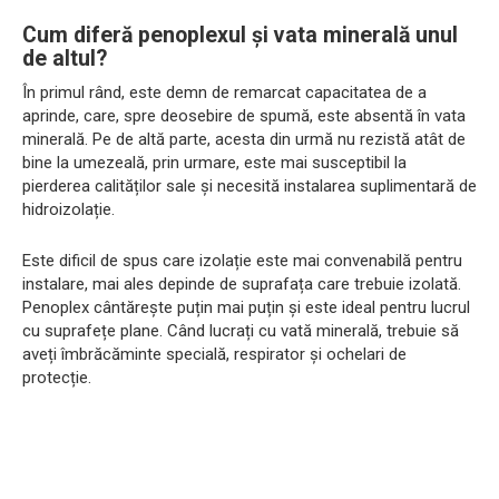
Cum diferă penoplexul și vata minerală unul
de altul?
În primul rând, este demn de remarcat capacitatea de a
aprinde, care, spre deosebire de spumă, este absentă în vata
minerală. Pe de altă parte, acesta din urmă nu rezistă atât de
bine la umezeală, prin urmare, este mai susceptibil la
pierderea calităților sale și necesită instalarea suplimentară de
hidroizolație.
Este dificil de spus care izolație este mai convenabilă pentru
instalare, mai ales depinde de suprafața care trebuie izolată.
Penoplex cântărește puțin mai puțin și este ideal pentru lucrul
cu suprafețe plane. Când lucrați cu vată minerală, trebuie să
aveți îmbrăcăminte specială, respirator și ochelari de
protecție.