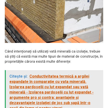
Când intenționați să utilizați vată minerală ca izolație, trebuie
să știți că există mai multe tipuri de material de construcție, în
proprietățile cărora există multe diferențe:
Citește și:
Conductivitatea termică a argilei
expandate în comparație cu vata minerală.
Izolarea pardoselii cu lut expandat sau vată
minerală - Izolarea pardoselii cu lut expandat -
argumente pro și contra: avantajele și
dezavantajele izolației de jos sub șapă într-o