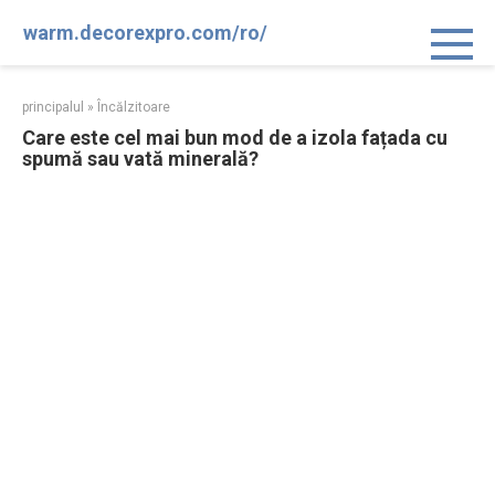
Sari
warm.decorexpro.com/ro/
la
conținut
principalul
»
Încălzitoare
Care este cel mai bun mod de a izola fațada cu
spumă sau vată minerală?