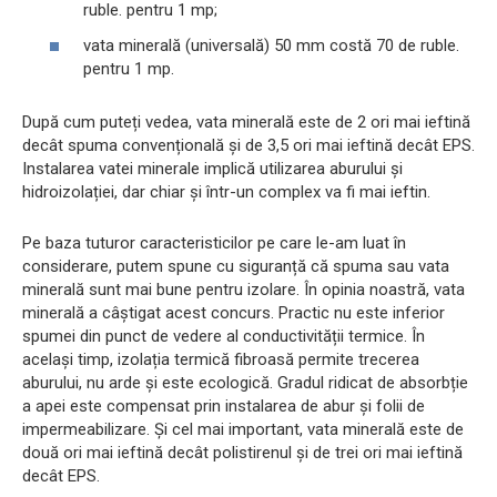
ruble. pentru 1 mp;
vata minerală (universală) 50 mm costă 70 de ruble.
pentru 1 mp.
După cum puteți vedea, vata minerală este de 2 ori mai ieftină
decât spuma convențională și de 3,5 ori mai ieftină decât EPS.
Instalarea vatei minerale implică utilizarea aburului și
hidroizolației, dar chiar și într-un complex va fi mai ieftin.
Pe baza tuturor caracteristicilor pe care le-am luat în
considerare, putem spune cu siguranță că spuma sau vata
minerală sunt mai bune pentru izolare. În opinia noastră, vata
minerală a câștigat acest concurs. Practic nu este inferior
spumei din punct de vedere al conductivității termice. În
același timp, izolația termică fibroasă permite trecerea
aburului, nu arde și este ecologică. Gradul ridicat de absorbție
a apei este compensat prin instalarea de abur și folii de
impermeabilizare. Și cel mai important, vata minerală este de
două ori mai ieftină decât polistirenul și de trei ori mai ieftină
decât EPS.