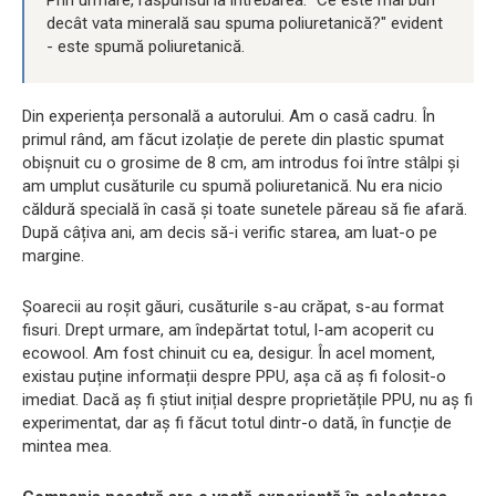
decât vata minerală sau spuma poliuretanică?" evident
- este spumă poliuretanică.
Din experiența personală a autorului. Am o casă cadru. În
primul rând, am făcut izolație de perete din plastic spumat
obișnuit cu o grosime de 8 cm, am introdus foi între stâlpi și
am umplut cusăturile cu spumă poliuretanică. Nu era nicio
căldură specială în casă și toate sunetele păreau să fie afară.
După câțiva ani, am decis să-i verific starea, am luat-o pe
margine.
Șoarecii au roșit găuri, cusăturile s-au crăpat, s-au format
fisuri. Drept urmare, am îndepărtat totul, l-am acoperit cu
ecowool. Am fost chinuit cu ea, desigur. În acel moment,
existau puține informații despre PPU, așa că aș fi folosit-o
imediat. Dacă aș fi știut inițial despre proprietățile PPU, nu aș fi
experimentat, dar aș fi făcut totul dintr-o dată, în funcție de
mintea mea.