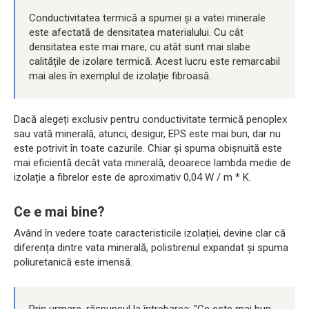
Conductivitatea termică a spumei și a vatei minerale
este afectată de densitatea materialului. Cu cât
densitatea este mai mare, cu atât sunt mai slabe
calitățile de izolare termică. Acest lucru este remarcabil
mai ales în exemplul de izolație fibroasă.
Dacă alegeți exclusiv pentru conductivitate termică penoplex
sau vată minerală, atunci, desigur, EPS este mai bun, dar nu
este potrivit în toate cazurile. Chiar și spuma obișnuită este
mai eficientă decât vata minerală, deoarece lambda medie de
izolație a fibrelor este de aproximativ 0,04 W / m * K.
Ce e mai bine?
Având în vedere toate caracteristicile izolației, devine clar că
diferența dintre vata minerală, polistirenul expandat și spuma
poliuretanică este imensă.
Prin urmare, răspunsul la întrebarea: "Ce este mai bun