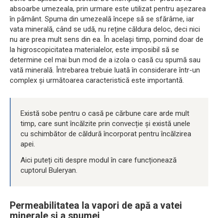
absoarbe umezeala, prin urmare este utilizat pentru așezarea
în pământ. Spuma din umezeală începe să se sfărâme, iar
vata minerală, când se udă, nu reține căldura deloc, deci nici
nu are prea mult sens din ea. În același timp, pornind doar de
la higroscopicitatea materialelor, este imposibil să se
determine cel mai bun mod de a izola o casă cu spumă sau
vată minerală. Întrebarea trebuie luată în considerare într-un
complex și următoarea caracteristică este importantă.
Există sobe pentru o casă pe cărbune care arde mult
timp, care sunt încălzite prin convecție și există unele
cu schimbător de căldură încorporat pentru încălzirea
apei.
Aici puteți citi despre modul în care funcționează
cuptorul Buleryan.
Permeabilitatea la vapori de apă a vatei
minerale și a spumei