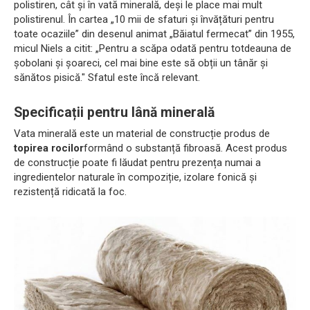
polistiren, cât și în vată minerală, deși le place mai mult
polistirenul. În cartea „10 mii de sfaturi și învățături pentru
toate ocaziile” din desenul animat „Băiatul fermecat” din 1955,
micul Niels a citit: „Pentru a scăpa odată pentru totdeauna de
șobolani și șoareci, cel mai bine este să obții un tânăr și
sănătos pisică." Sfatul este încă relevant.
Specificații pentru lână minerală
Vata minerală este un material de construcție produs de
topirea rocilor
formând o substanță fibroasă. Acest produs
de construcție poate fi lăudat pentru prezența numai a
ingredientelor naturale în compoziție, izolare fonică și
rezistență ridicată la foc.