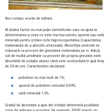
Aici conduc erorile de editare.
Al doilea factor nu mai puțin semnificativ care va ajuta la
determinarea a ceea ce este mai bun pentru spumă sau vată
minerală pentru izolare este higroscopicitatea (capacitatea
materialului de a absorbi umezeala). Absorbția umezelii se
măsoară ca procent din greutatea materialului pe zi. Adică,
cât de multă umiditate ca procent din propria greutate este
absorbită de izolație atunci când este scufundată în apă timp
de 24 de ore. Caracteristici declarate:
polistiren nu mai mult de 1%;
spumă de polistiren extrudat 0,04%;
vată minerală 1,5%.
Gradul de absorbție a apei din izolație determină posibilele
zone de aplicare a acesteia. De exemplu, EPSP practic nu