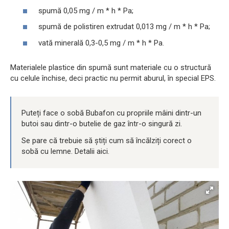
spumă 0,05 mg / m * h * Pa;
spumă de polistiren extrudat 0,013 mg / m * h * Pa;
vată minerală 0,3-0,5 mg / m * h * Pa.
Materialele plastice din spumă sunt materiale cu o structură
cu celule închise, deci practic nu permit aburul, în special EPS.
Puteți face o sobă Bubafon cu propriile mâini dintr-un
butoi sau dintr-o butelie de gaz într-o singură zi.
Se pare că trebuie să știți cum să încălziți corect o
sobă cu lemne. Detalii aici.