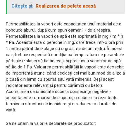
Citește și:
Realizarea de pelete acasă
Permeabilitatea la vapori este capacitatea unui material de a
conduce aburul, după cum spun oamenii - de a respira.
Permeabilitatea la vapori de apă este exprimată în mg / m * h
* Pa. Aceasta este o pereche în mg, care trece într-o oră prin
1 metru pătrat de izolație cu o grosime de un metru. În acest
caz, trebuie respectată condiția ca temperatura de pe ambele
părți ale izolației să fie aceeași și presiunea vaporilor de apă
să fie de 1 Pa. Valoarea permeabilității la vapori este deosebit
de importantă atunci când decideți cel mai bun mod de a izola
o casă din lemn cu spumă sau vată minerală. Deși acest
indicator este relevant și pentru cărămizi cu beton.
Acumularea de umiditate duce la consecințe negative -
aceasta este formarea de ciuperci, o scădere a rezistenței
termice a structurii de închidere și o reducere a duratei de
viață.
Să ne uităm la valorile declarate de producător: