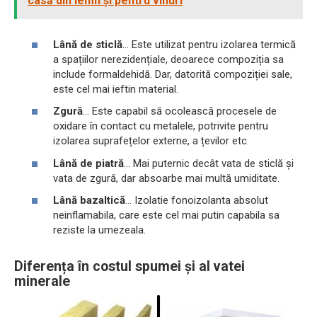
casă din lemn și pentru vinuri
Lână de sticlă
... Este utilizat pentru izolarea termică
a spațiilor nerezidențiale, deoarece compoziția sa
include formaldehidă. Dar, datorită compoziției sale,
este cel mai ieftin material.
Zgură
... Este capabil să ocolească procesele de
oxidare în contact cu metalele, potrivite pentru
izolarea suprafețelor externe, a țevilor etc.
Lână de piatră
... Mai puternic decât vata de sticlă și
vata de zgură, dar absoarbe mai multă umiditate.
Lână bazaltică
... Izolatie fonoizolanta absolut
neinflamabila, care este cel mai putin capabila sa
reziste la umezeala.
Diferența în costul spumei și al vatei
minerale