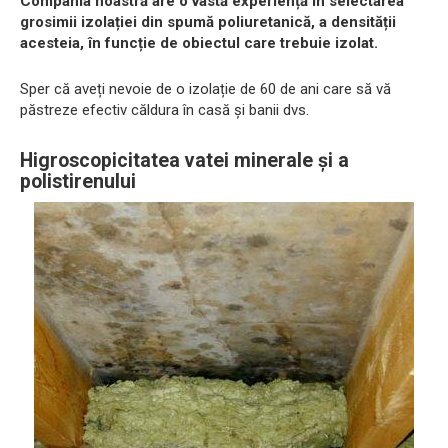
Compania noastră are o vastă experiență în selectarea
grosimii izolației din spumă poliuretanică, a densității
acesteia, în funcție de obiectul care trebuie izolat.
Sper că aveți nevoie de o izolație de 60 de ani care să vă
păstreze efectiv căldura în casă și banii dvs.
Higroscopicitatea vatei minerale și a
polistirenului