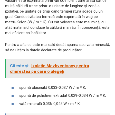
valoare este exprimată printr-un coeficient care arată cât de
multă căldură trece printr-o unitate de lungime și zonă a
izolației, pe unitate de timp când temperatura scade cu un
grad. Conductivitatea termică este exprimată în wați pe
metru-Kelvin (W / m * K). Cu cât valoarea este mai mică, cu
atât materialul conduce la căldură mai rău. În consecință, este
mai eficient ca încălzitor.
Pentru a afla ce este mai cald decât spuma sau vata minerală,
să ne uităm la datele declarate de producător:
Citește și:
Izolație Mezhventsovy pentru
cherestea pe care o alegeți
spumă obișnuită 0,033-0,037 W / m * K;
spumă de polistiren extrudat 0,029-0,034 W / m * K;
vată minerală 0,036-0,045 W / m * K.