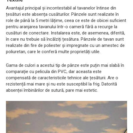
Avantajul principal și incontestabil al tavanelor întinse din
țesături este absența cusăturilor. Pânzele sunt realizate în
role de până la 5 metri lățime, ceea ce este de obicei suficient
pentru aranjarea tavanului într-o cameră fără a recurge la
cusături de conectare. Instalarea este, de asemenea, diferită,
în care nu trebuie să încălziți țesătura. Pânzele de tavan sunt
realizate din fire de poliester și impregnate cu un amestec de
poliuretan, care le conferă multe proprietăți utile.
Gama de culori a acestui tip de pânze este puțin mai slabă în
comparație cu pelicula din PVC, dar aceasta este
compensată de caracteristicile tehnice ale țesăturii. Are o
rezistență mai mare și nu este susceptibil la frig. Datorită
absenței îmbinărilor de sutură, pare mai estetic.