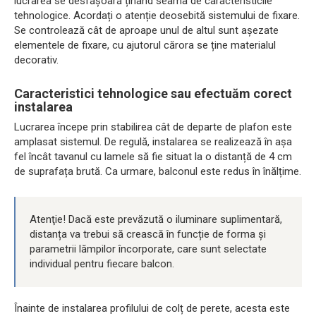
lucrarea se desfășoară ținând seama de caracteristicile
tehnologice. Acordați o atenție deosebită sistemului de fixare.
Se controlează cât de aproape unul de altul sunt așezate
elementele de fixare, cu ajutorul cărora se ține materialul
decorativ.
Caracteristici tehnologice sau efectuăm corect
instalarea
Lucrarea începe prin stabilirea cât de departe de plafon este
amplasat sistemul. De regulă, instalarea se realizează în așa
fel încât tavanul cu lamele să fie situat la o distanță de 4 cm
de suprafața brută. Ca urmare, balconul este redus în înălțime.
Atenţie! Dacă este prevăzută o iluminare suplimentară,
distanța va trebui să crească în funcție de forma și
parametrii lămpilor încorporate, care sunt selectate
individual pentru fiecare balcon.
Înainte de instalarea profilului de colț de perete, acesta este