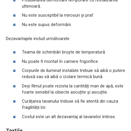
ulterioară.
Nu este susceptibil la mirosuri și praf.
Nu este supus deformării.
Dezavantajele includ următoarele:
Teama de schimbări bruște de temperatură.
Nu poate fi montat în camere frigorifice.
Corpurile de iluminat instalate trebuie să aibă o putere
redusă sau să aibă o izolare termică bună.
Deși filmul poate rezista la cantități mari de apă, este
foarte sensibil la obiecte ascuțite și ascuțite.
Curățarea tavanului trebuie să fie atentă din cauza
fragilității lor.
Costul este un alt dezavantaj al tavanelor întinse.
Textile