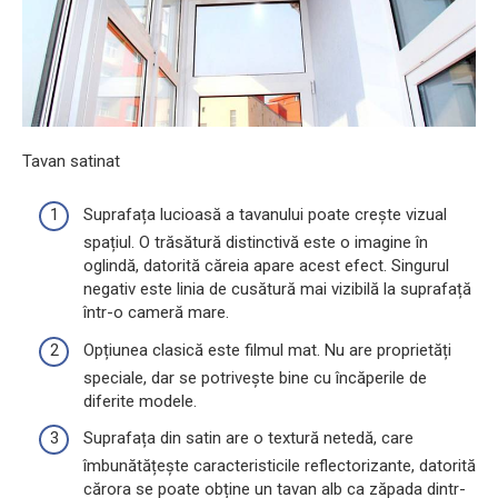
Tavan satinat
Suprafața lucioasă a tavanului poate crește vizual
spațiul. O trăsătură distinctivă este o imagine în
oglindă, datorită căreia apare acest efect. Singurul
negativ este linia de cusătură mai vizibilă la suprafață
într-o cameră mare.
Opțiunea clasică este filmul mat. Nu are proprietăți
speciale, dar se potrivește bine cu încăperile de
diferite modele.
Suprafața din satin are o textură netedă, care
îmbunătățește caracteristicile reflectorizante, datorită
cărora se poate obține un tavan alb ca zăpada dintr-