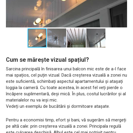
Cum se mărește vizual spațiul?
Sarcina principală în finisarea unui balcon mic este de a-l face
mai spațios, cel puțin vizual. Dacă creșterea vizuală a zonei nu
este suficientă, schimbați aspectul apartamentului și atașați
loggia la cameră. Cu toate acestea, în acest fel veți pierde o
încăpere suplimentară, deși mică. În plus, costul lucrărilor și al
materialelor nu va ieși mic.
Vedeți un exemplu de bucătării și dormitoare atașate.
Pentru a economisi timp, efort și bani, vă sugerăm să mergeți
pe altă cale: prin creșterea vizuală a zonei. Principala regulă
este culoarea deschisă. Albul este cel mai potrivit pentru