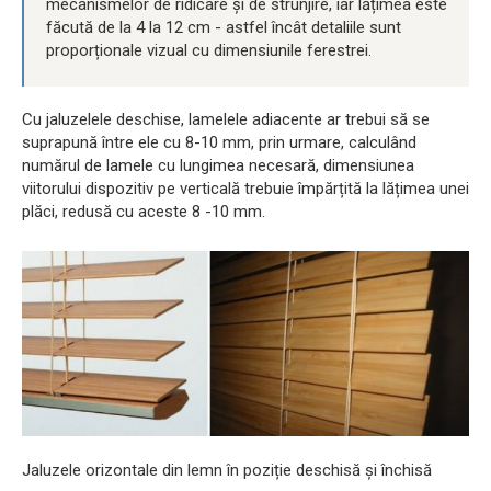
mecanismelor de ridicare și de strunjire, iar lățimea este
făcută de la 4 la 12 cm - astfel încât detaliile sunt
proporționale vizual cu dimensiunile ferestrei.
Cu jaluzelele deschise, lamelele adiacente ar trebui să se
suprapună între ele cu 8-10 mm, prin urmare, calculând
numărul de lamele cu lungimea necesară, dimensiunea
viitorului dispozitiv pe verticală trebuie împărțită la lățimea unei
plăci, redusă cu aceste 8 -10 mm.
Jaluzele orizontale din lemn în poziție deschisă și închisă