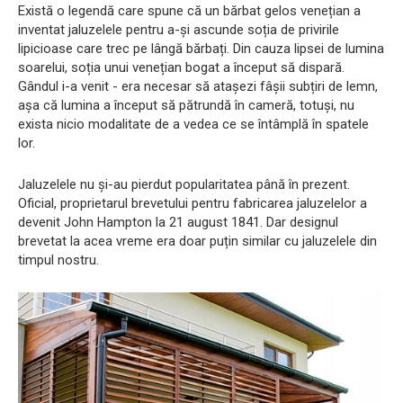
Există o legendă care spune că un bărbat gelos venețian a
inventat jaluzelele pentru a-și ascunde soția de privirile
lipicioase care trec pe lângă bărbați. Din cauza lipsei de lumina
soarelui, soția unui venețian bogat a început să dispară.
Gândul i-a venit - era necesar să atașezi fâșii subțiri de lemn,
așa că lumina a început să pătrundă în cameră, totuși, nu
exista nicio modalitate de a vedea ce se întâmplă în spatele
lor.
Jaluzelele nu și-au pierdut popularitatea până în prezent.
Oficial, proprietarul brevetului pentru fabricarea jaluzelelor a
devenit John Hampton la 21 august 1841. Dar designul
brevetat la acea vreme era doar puțin similar cu jaluzelele din
timpul nostru.