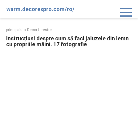
Sari
warm.decorexpro.com/ro/
la
conținut
principalul
»
Decor ferestre
Instrucțiuni despre cum să faci jaluzele din lemn
cu propriile mâini. 17 fotografie