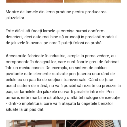
Mostre de lamele din lemn produse pentru producerea
jaluzelelor
Este dificil să faceți lamele și cornișe numai conform
descrierii, deci este mai bine să aruncați în prealabil modelul
de jaluzele în avans, pe care îl puteți folosi ca probă.
Accesoriile fabricate în industrie, simple la prima vedere, au
componente în designul lor, care sunt foarte greu de fabricat
într-un mediu casnic. De exemplu, un sistem de cabluri
pivotante este elemente realizate prin țeserea unui rând de
celule cu un pas fix de secțiuni transversale. Când se țese
acest sistem de mână, nu va fi posibil să reziste cu precizie la
pas, iar lamelele din jaluzele nu vor fi paralele între ele. Prin
urmare, este mai bine să utilizați o altă tehnologie de execuție
- dintr-o împletitură, care va fi atașată la capetele benzilor
situate la un pas dat.