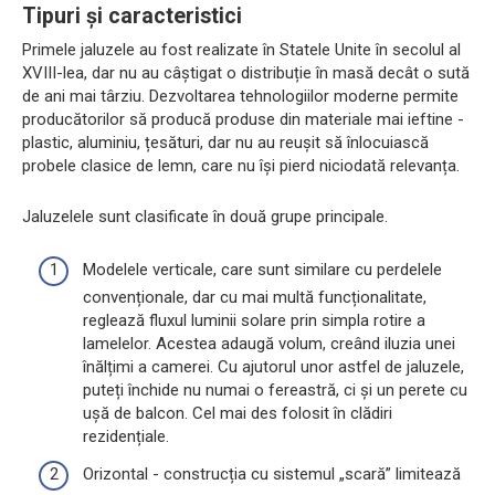
Tipuri și caracteristici
Primele jaluzele au fost realizate în Statele Unite în secolul al
XVIII-lea, dar nu au câștigat o distribuție în masă decât o sută
de ani mai târziu. Dezvoltarea tehnologiilor moderne permite
producătorilor să producă produse din materiale mai ieftine -
plastic, aluminiu, țesături, dar nu au reușit să înlocuiască
probele clasice de lemn, care nu își pierd niciodată relevanța.
Jaluzelele sunt clasificate în două grupe principale.
Modelele verticale, care sunt similare cu perdelele
convenționale, dar cu mai multă funcționalitate,
reglează fluxul luminii solare prin simpla rotire a
lamelelor. Acestea adaugă volum, creând iluzia unei
înălțimi a camerei. Cu ajutorul unor astfel de jaluzele,
puteți închide nu numai o fereastră, ci și un perete cu
ușă de balcon. Cel mai des folosit în clădiri
rezidențiale.
Orizontal - construcția cu sistemul „scară” limitează