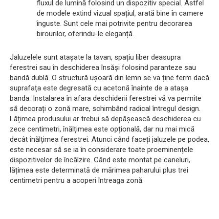
fluxul de lumină folosind un dispozitiv special. Astfel
de modele extind vizual spațiul, arată bine în camere
înguste. Sunt cele mai potrivite pentru decorarea
birourilor, oferindu-le eleganță.
Jaluzelele sunt atașate la tavan, spațiu liber deasupra
ferestrei sau în deschiderea însăși folosind paranteze sau
bandă dublă. O structură ușoară din lemn se va ține ferm dacă
suprafața este degresată cu acetonă înainte de a atașa
banda. Instalarea în afara deschiderii ferestrei vă va permite
să decorați o zonă mare, schimbând radical întregul design.
Lățimea produsului ar trebui să depășească deschiderea cu
zece centimetri, înălțimea este opțională, dar nu mai mică
decât înălțimea ferestrei. Atunci când faceți jaluzele pe podea,
este necesar să se ia în considerare toate proeminențele
dispozitivelor de încălzire. Când este montat pe caneluri,
lățimea este determinată de mărimea paharului plus trei
centimetri pentru a acoperi întreaga zonă.