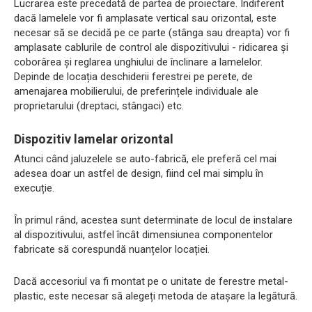
Lucrarea este precedată de partea de proiectare. Indiferent
dacă lamelele vor fi amplasate vertical sau orizontal, este
necesar să se decidă pe ce parte (stânga sau dreapta) vor fi
amplasate cablurile de control ale dispozitivului - ridicarea și
coborârea și reglarea unghiului de înclinare a lamelelor.
Depinde de locația deschiderii ferestrei pe perete, de
amenajarea mobilierului, de preferințele individuale ale
proprietarului (dreptaci, stângaci) etc.
Dispozitiv lamelar orizontal
Atunci când jaluzelele se auto-fabrică, ele preferă cel mai
adesea doar un astfel de design, fiind cel mai simplu în
execuție.
În primul rând, acestea sunt determinate de locul de instalare
al dispozitivului, astfel încât dimensiunea componentelor
fabricate să corespundă nuanțelor locației.
Dacă accesoriul va fi montat pe o unitate de ferestre metal-
plastic, este necesar să alegeți metoda de atașare la legătură.