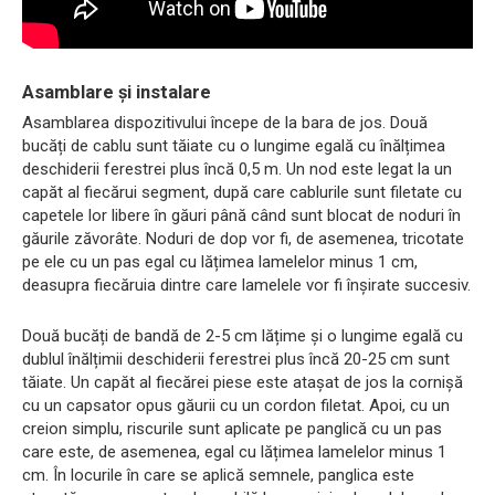
Asamblare și instalare
Asamblarea dispozitivului începe de la bara de jos. Două
bucăți de cablu sunt tăiate cu o lungime egală cu înălțimea
deschiderii ferestrei plus încă 0,5 m. Un nod este legat la un
capăt al fiecărui segment, după care cablurile sunt filetate cu
capetele lor libere în găuri până când sunt blocat de noduri în
găurile zăvorâte. Noduri de dop vor fi, de asemenea, tricotate
pe ele cu un pas egal cu lățimea lamelelor minus 1 cm,
deasupra fiecăruia dintre care lamelele vor fi înșirate succesiv.
Două bucăți de bandă de 2-5 cm lățime și o lungime egală cu
dublul înălțimii deschiderii ferestrei plus încă 20-25 cm sunt
tăiate. Un capăt al fiecărei piese este atașat de jos la cornișă
cu un capsator opus găurii cu un cordon filetat. Apoi, cu un
creion simplu, riscurile sunt aplicate pe panglică cu un pas
care este, de asemenea, egal cu lățimea lamelelor minus 1
cm. În locurile în care se aplică semnele, panglica este