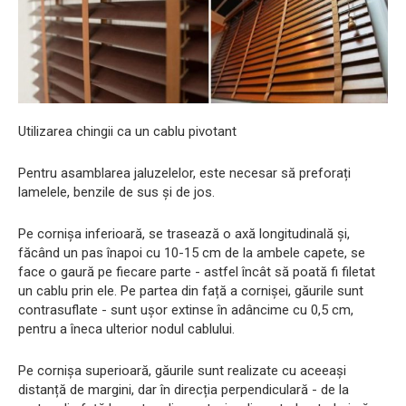
Utilizarea chingii ca un cablu pivotant
Pentru asamblarea jaluzelelor, este necesar să preforați
lamelele, benzile de sus și de jos.
Pe cornișa inferioară, se trasează o axă longitudinală și,
făcând un pas înapoi cu 10-15 cm de la ambele capete, se
face o gaură pe fiecare parte - astfel încât să poată fi filetat
un cablu prin ele. Pe partea din față a cornișei, găurile sunt
contrasuflate - sunt ușor extinse în adâncime cu 0,5 cm,
pentru a îneca ulterior nodul cablului.
Pe cornișa superioară, găurile sunt realizate cu aceeași
distanță de margini, dar în direcția perpendiculară - de la