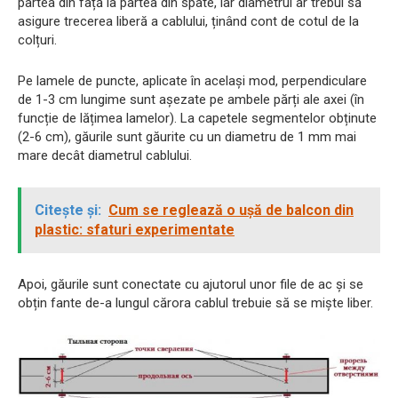
partea din față la partea din spate, iar diametrul ar trebui să
asigure trecerea liberă a cablului, ținând cont de cotul de la
colțuri.
Pe lamele de puncte, aplicate în același mod, perpendiculare
de 1-3 cm lungime sunt așezate pe ambele părți ale axei (în
funcție de lățimea lamelor). La capetele segmentelor obținute
(2-6 cm), găurile sunt găurite cu un diametru de 1 mm mai
mare decât diametrul cablului.
Citește și:
Cum se reglează o ușă de balcon din
plastic: sfaturi experimentate
Apoi, găurile sunt conectate cu ajutorul unor file de ac și se
obțin fante de-a lungul cărora cablul trebuie să se miște liber.