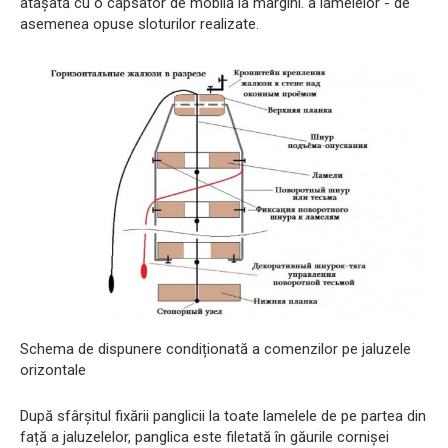
atașată cu o capsator de mobilă la margini. a lamelelor - de
asemenea opuse sloturilor realizate.
Schema de dispunere condiționată a comenzilor pe jaluzele
orizontale
După sfârșitul fixării panglicii la toate lamelele de pe partea din
față a jaluzelelor, panglica este filetată în găurile cornișei