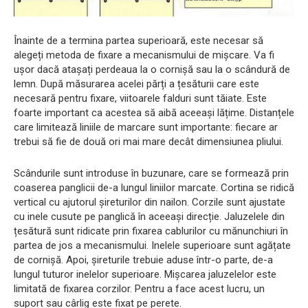
Înainte de a termina partea superioară, este necesar să
alegeți metoda de fixare a mecanismului de mișcare. Va fi
ușor dacă atașați perdeaua la o cornișă sau la o scândură de
lemn. După măsurarea acelei părți a țesăturii care este
necesară pentru fixare, viitoarele falduri sunt tăiate. Este
foarte important ca acestea să aibă aceeași lățime. Distanțele
care limitează liniile de marcare sunt importante: fiecare ar
trebui să fie de două ori mai mare decât dimensiunea pliului.
Scândurile sunt introduse în buzunare, care se formează prin
coaserea panglicii de-a lungul liniilor marcate. Cortina se ridică
vertical cu ajutorul șireturilor din nailon. Corzile sunt ajustate
cu inele cusute pe panglică în aceeași direcție. Jaluzelele din
țesătură sunt ridicate prin fixarea cablurilor cu mănunchiuri în
partea de jos a mecanismului. Inelele superioare sunt agățate
de cornișă. Apoi, șireturile trebuie aduse într-o parte, de-a
lungul tuturor inelelor superioare. Mișcarea jaluzelelor este
limitată de fixarea corzilor. Pentru a face acest lucru, un
suport sau cârlig este fixat pe perete.