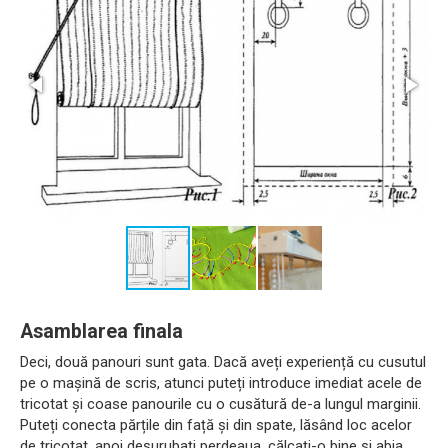
Asamblarea finala
Deci, două panouri sunt gata. Dacă aveți experiență cu cusutul
pe o mașină de scris, atunci puteți introduce imediat acele de
tricotat și coase panourile cu o cusătură de-a lungul marginii.
Puteți conecta părțile din față și din spate, lăsând loc acelor
de tricotat, apoi deșurubați perdeaua, călcați-o bine și abia