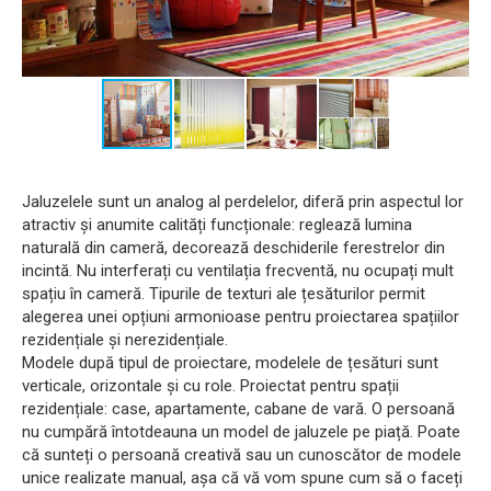
Jaluzelele sunt un analog al perdelelor, diferă prin aspectul lor
atractiv și anumite calități funcționale: reglează lumina
naturală din cameră, decorează deschiderile ferestrelor din
incintă. Nu interferați cu ventilația frecventă, nu ocupați mult
spațiu în cameră. Tipurile de texturi ale țesăturilor permit
alegerea unei opțiuni armonioase pentru proiectarea spațiilor
rezidențiale și nerezidențiale.
Modele după tipul de proiectare, modelele de țesături sunt
verticale, orizontale și cu role. Proiectat pentru spații
rezidențiale: case, apartamente, cabane de vară. O persoană
nu cumpără întotdeauna un model de jaluzele pe piață. Poate
că sunteți o persoană creativă sau un cunoscător de modele
unice realizate manual, așa că vă vom spune cum să o faceți