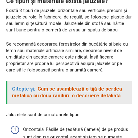
Ce tipuri și materiale există jaluzele?
Există 3 tipuri de jaluzele: orizontale sau verticale, precum și
jaluzele cu role. În fabricare, de regulă, se folosesc: plastic dur
sau lemn și țesătură moale. Jaluzelele din stofă sau hârtie
sunt bune pentru o cameră de zi sau un spațiu de birou.
Se recomandă decorarea ferestrelor din bucătărie și baie cu
lemn sau materiale artificiale similare, deoarece nivelul de
umiditate din aceste camere este ridicat. Însă fiecare
proprietar are propria lui perspectivă asupra jaluzelelor pe
care să le folosească pentru o anumită cameră.
Citește și:
Cum se asamblează o tijă de perdea
metalică cu două rânduri: o descriere detaliată
Jaluzelele sunt de următoarele tipuri:
Orizontală. Fâșiile de țesătură (lamele) de pe produs
sunt dispuse orizontal, acest sistem se numește