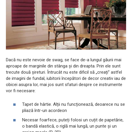
Dacă nu este nevoie de swag, se face de-a lungul găurii mai
aproape de marginile din stânga și din dreapta. Prin ele sunt
trecute două șireturi. Întrucât nu este dificil să „creați” astfel
de imagini de fundal, iubitorii începători de decor creativ iau de
obicei asupra lor, mai jos sunt sfaturi despre ce instrumente
vor fi necesare:
Tapet de hârtie. Alții nu funcționează, deoarece nu se
pliază într-un acordeon
Necesar foarfece, puteți folosi un cuțit de papetărie,
o bandă elastică, o riglă mai lungă, un punte și un