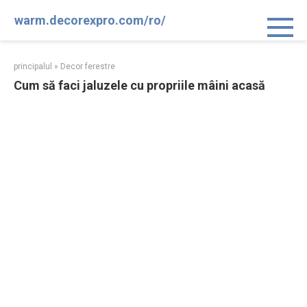
Sari
warm.decorexpro.com/ro/
la
conținut
principalul
»
Decor ferestre
Cum să faci jaluzele cu propriile mâini acasă