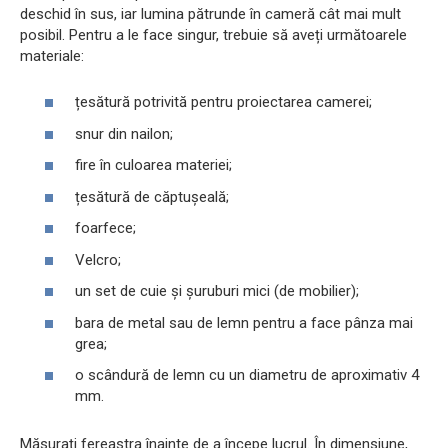
deschid în sus, iar lumina pătrunde în cameră cât mai mult
posibil. Pentru a le face singur, trebuie să aveți următoarele
materiale:
țesătură potrivită pentru proiectarea camerei;
snur din nailon;
fire în culoarea materiei;
țesătură de căptușeală;
foarfece;
Velcro;
un set de cuie și șuruburi mici (de mobilier);
bara de metal sau de lemn pentru a face pânza mai
grea;
o scândură de lemn cu un diametru de aproximativ 4
mm.
Măsurați fereastra înainte de a începe lucrul. În dimensiune,