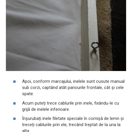
Apoi, conform marcajului, inelele sunt cusute manual
sub corzi, captând atât panourile frontale, cât și cele
spate.
Acum puteți trece cablurile prin inele, fixându-le cu
grijă de inelele inferioare.
Înșurubați inele filetate speciale în cornișă de lemn și
treceți cablurile prin ele, trecând treptat de la una la
alta.