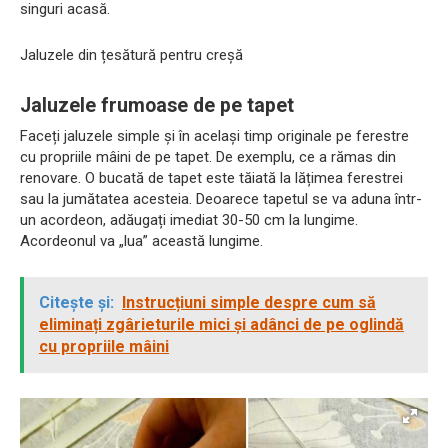
singuri acasă.
Jaluzele din țesătură pentru creșă
Jaluzele frumoase de pe tapet
Faceți jaluzele simple și în același timp originale pe ferestre
cu propriile mâini de pe tapet. De exemplu, ce a rămas din
renovare. O bucată de tapet este tăiată la lățimea ferestrei
sau la jumătatea acesteia. Deoarece tapetul se va aduna într-
un acordeon, adăugați imediat 30-50 cm la lungime.
Acordeonul va „lua” această lungime.
Citește și:
Instrucțiuni simple despre cum să
eliminați zgârieturile mici și adânci de pe oglindă
cu propriile mâini