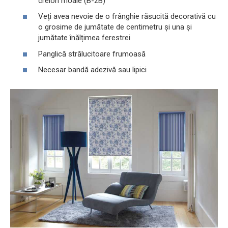
creion moale (B-2B)
Veți avea nevoie de o frânghie răsucită decorativă cu
o grosime de jumătate de centimetru și una și
jumătate înălțimea ferestrei
Panglică strălucitoare frumoasă
Necesar bandă adezivă sau lipici