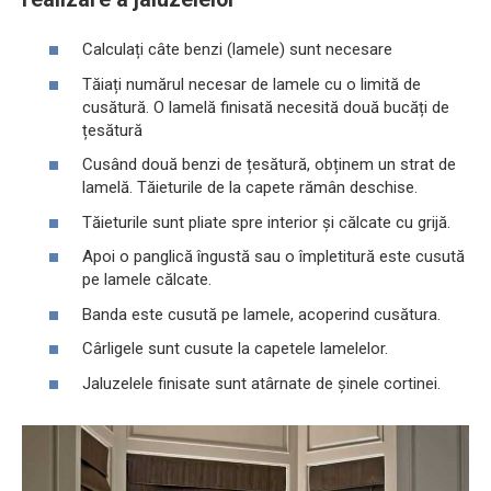
Calculați câte benzi (lamele) sunt necesare
Tăiați numărul necesar de lamele cu o limită de
cusătură. O lamelă finisată necesită două bucăți de
țesătură
Cusând două benzi de țesătură, obținem un strat de
lamelă. Tăieturile de la capete rămân deschise.
Tăieturile sunt pliate spre interior și călcate cu grijă.
Apoi o panglică îngustă sau o împletitură este cusută
pe lamele călcate.
Banda este cusută pe lamele, acoperind cusătura.
Cârligele sunt cusute la capetele lamelelor.
Jaluzelele finisate sunt atârnate de șinele cortinei.