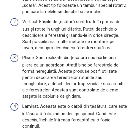
„scară”. Acest tip folosește un tambur special rotativ,
prin care lamelele se deschid și se închid.
Vertical. Fâșiile de țesătură sunt fixate în partea de
sus și rotite în unghiuri diferite. Puteți deschide o
deschidere a ferestrei glisându-le în orice direcție.
Sunt posibile mai multe metode de montare: pe
tavan, deasupra deschiderii ferestrei sau în ea.
Plisse. Sunt realizate din țesătură sau hârtie prin
pliere ca un acordeon. Arată bine pe ferestrele de
formă neregulată. Aceste produse pot fi utilizate
pentru decorarea ferestrelor rotunde sau
triunghiulare, a deschiderilor trapezoidale sau arcuite
ale ferestrelor. Acestea sunt controlate de cleme
atașate la cablurile de ghidare.
Laminat. Aceasta este o cârpă din țesătură, care este
înfășurată folosind un design special. Când este
deschis, închide întreaga fereastră cu o foaie
continuă.