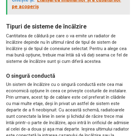
pe acoperiș
Tipuri de sisteme de încălzire
Cantitatea de căldură pe care o va emite un radiator de
încălzire depinde nu în ultimul rând de tipul de sistem de
încălzire și de tipul de conexiune selectat. Pentru a alege cea
mai bună opțiune, trebuie mai întâi să vă dați seama ce fel de
sisteme de încălzire sunt și cum diferă acestea.
O singură conductă
Un sistem de încălzire cu o singură conductă este cea mai
economică opțiune în ceea ce privește costurile de instalare.
Prin urmare, acest tip de cablare este cel preferat în clădirile
cu mai multe etaje, deși în privat un astfel de sistem este
departe de a fi neobișnuit. Cu această schemă, radiatoarele
sunt conectate la linie în serie și lichidul de răcire trece mai
întâi printr-o parte de încălzire, apoi intră în orificiul de admisie
al celei de-a doua și așa mai departe. Ieșirea ultimului radiator
este conectată la intrarea cazanului de încălzire sau la