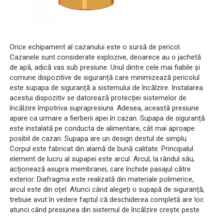
Orice echipament al cazanului este o sursă de pericol.
Cazanele sunt considerate explozive, deoarece au o jachetă
de apă, adică vas sub presiune. Unul dintre cele mai fiabile și
comune dispozitive de siguranță care minimizează pericolul
este supapa de siguranță a sistemului de încălzire. Instalarea
acestui dispozitiv se datorează protecției sistemelor de
încălzire împotriva suprapresiunii. Adesea, această presiune
apare ca urmare a fierberii apei în cazan. Supapa de siguranță
este instalată pe conducta de alimentare, cât mai aproape
posibil de cazan. Supapa are un design destul de simplu.
Corpul este fabricat din alamă de bună calitate. Principalul
element de lucru al supapei este arcul. Arcul, la rândul său,
acționează asupra membranei, care închide pasajul către
exterior. Diafragma este realizată din materiale polimerice,
arcul este din oțel. Atunci când alegeți o supapă de siguranță,
trebuie avut în vedere faptul că deschiderea completă are loc
atunci când presiunea din sistemul de încălzire crește peste