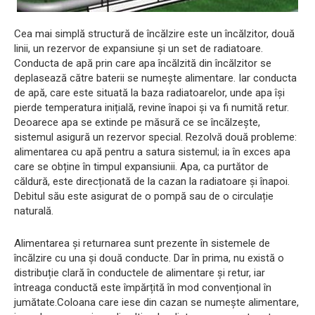
Cea mai simplă structură de încălzire este un încălzitor, două
linii, un rezervor de expansiune și un set de radiatoare.
Conducta de apă prin care apa încălzită din încălzitor se
deplasează către baterii se numește alimentare. Iar conducta
de apă, care este situată la baza radiatoarelor, unde apa își
pierde temperatura inițială, revine înapoi și va fi numită retur.
Deoarece apa se extinde pe măsură ce se încălzește,
sistemul asigură un rezervor special. Rezolvă două probleme:
alimentarea cu apă pentru a satura sistemul; ia în exces apa
care se obține în timpul expansiunii. Apa, ca purtător de
căldură, este direcționată de la cazan la radiatoare și înapoi.
Debitul său este asigurat de o pompă sau de o circulație
naturală.
Alimentarea și returnarea sunt prezente în sistemele de
încălzire cu una și două conducte. Dar în prima, nu există o
distribuție clară în conductele de alimentare și retur, iar
întreaga conductă este împărțită în mod convențional în
jumătate.Coloana care iese din cazan se numește alimentare,