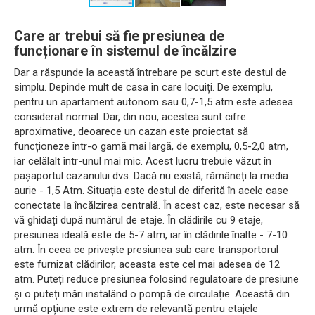
Care ar trebui să fie presiunea de
funcționare în sistemul de încălzire
Dar a răspunde la această întrebare pe scurt este destul de
simplu. Depinde mult de casa în care locuiți. De exemplu,
pentru un apartament autonom sau 0,7-1,5 atm este adesea
considerat normal. Dar, din nou, acestea sunt cifre
aproximative, deoarece un cazan este proiectat să
funcționeze într-o gamă mai largă, de exemplu, 0,5-2,0 atm,
iar celălalt într-unul mai mic. Acest lucru trebuie văzut în
pașaportul cazanului dvs. Dacă nu există, rămâneți la media
aurie - 1,5 Atm. Situația este destul de diferită în acele case
conectate la încălzirea centrală. În acest caz, este necesar să
vă ghidați după numărul de etaje. În clădirile cu 9 etaje,
presiunea ideală este de 5-7 atm, iar în clădirile înalte - 7-10
atm. În ceea ce privește presiunea sub care transportorul
este furnizat clădirilor, aceasta este cel mai adesea de 12
atm. Puteți reduce presiunea folosind regulatoare de presiune
și o puteți mări instalând o pompă de circulație. Această din
urmă opțiune este extrem de relevantă pentru etajele