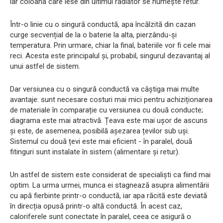
iar coloana care iese din ultimul radiator se numește retur.
Într-o linie cu o singură conductă, apa încălzită din cazan
curge secvențial de la o baterie la alta, pierzându-și
temperatura. Prin urmare, chiar la final, bateriile vor fi cele mai
reci. Acesta este principalul și, probabil, singurul dezavantaj al
unui astfel de sistem.
Dar versiunea cu o singură conductă va câștiga mai multe
avantaje: sunt necesare costuri mai mici pentru achiziționarea
de materiale în comparație cu versiunea cu două conducte;
diagrama este mai atractivă. Țeava este mai ușor de ascuns
și este, de asemenea, posibilă așezarea țevilor sub uși.
Sistemul cu două țevi este mai eficient - în paralel, două
fitinguri sunt instalate în sistem (alimentare și retur).
Un astfel de sistem este considerat de specialiști ca fiind mai
optim. La urma urmei, munca ei stagnează asupra alimentării
cu apă fierbinte printr-o conductă, iar apa răcită este deviată
în direcția opusă printr-o altă conductă. În acest caz,
caloriferele sunt conectate în paralel, ceea ce asigură o