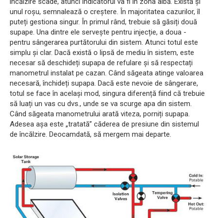
încălzire scade, atunci indicatorul va fi în zona albă. Există și
unul roșu, semnalează o creștere. În majoritatea cazurilor, îl
puteți gestiona singur. În primul rând, trebuie să găsiți două
supape. Una dintre ele servește pentru injecție, a doua -
pentru sângerarea purtătorului din sistem. Atunci totul este
simplu și clar. Dacă există o lipsă de mediu în sistem, este
necesar să deschideți supapa de refulare și să respectați
manometrul instalat pe cazan. Când săgeata atinge valoarea
necesară, închideți supapa. Dacă este nevoie de sângerare,
totul se face în același mod, singura diferență fiind că trebuie
să luați un vas cu dvs., unde se va scurge apa din sistem.
Când săgeata manometrului arată viteza, porniți supapa.
Adesea așa este „tratată” căderea de presiune din sistemul
de încălzire. Deocamdată, să mergem mai departe.