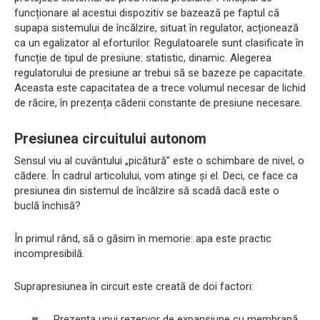
funcționare al acestui dispozitiv se bazează pe faptul că
supapa sistemului de încălzire, situat în regulator, acționează
ca un egalizator al eforturilor. Regulatoarele sunt clasificate în
funcție de tipul de presiune: statistic, dinamic. Alegerea
regulatorului de presiune ar trebui să se bazeze pe capacitate.
Aceasta este capacitatea de a trece volumul necesar de lichid
de răcire, în prezența căderii constante de presiune necesare.
Presiunea circuitului autonom
Sensul viu al cuvântului „picătură” este o schimbare de nivel, o
cădere. În cadrul articolului, vom atinge și el. Deci, ce face ca
presiunea din sistemul de încălzire să scadă dacă este o
buclă închisă?
În primul rând, să o găsim în memorie: apa este practic
incompresibilă.
Suprapresiunea în circuit este creată de doi factori:
Prezența unui rezervor de expansiune cu membrană