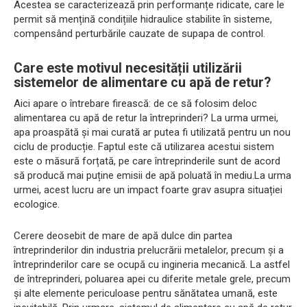
Acestea se caracterizează prin performanțe ridicate, care le
permit să mențină condițiile hidraulice stabilite în sisteme,
compensând perturbările cauzate de supapa de control.
Care este motivul necesității utilizării
sistemelor de alimentare cu apă de retur?
Aici apare o întrebare firească: de ce să folosim deloc
alimentarea cu apă de retur la întreprinderi? La urma urmei,
apa proaspătă și mai curată ar putea fi utilizată pentru un nou
ciclu de producție. Faptul este că utilizarea acestui sistem
este o măsură forțată, pe care întreprinderile sunt de acord
să producă mai puține emisii de apă poluată în mediu.La urma
urmei, acest lucru are un impact foarte grav asupra situației
ecologice.
Cerere deosebit de mare de apă dulce din partea
întreprinderilor din industria prelucrării metalelor, precum și a
întreprinderilor care se ocupă cu ingineria mecanică. La astfel
de întreprinderi, poluarea apei cu diferite metale grele, precum
și alte elemente periculoase pentru sănătatea umană, este