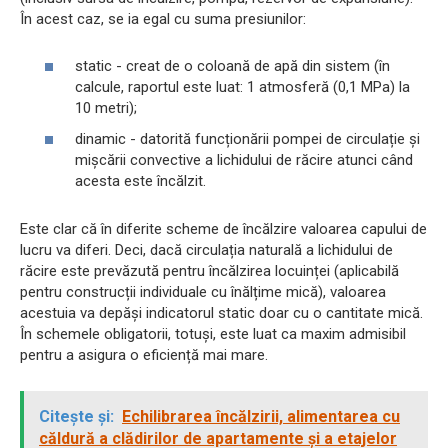
În acest caz, se ia egal cu suma presiunilor:
static - creat de o coloană de apă din sistem (în
calcule, raportul este luat: 1 atmosferă (0,1 MPa) la
10 metri);
dinamic - datorită funcționării pompei de circulație și
mișcării convective a lichidului de răcire atunci când
acesta este încălzit.
Este clar că în diferite scheme de încălzire valoarea capului de
lucru va diferi. Deci, dacă circulația naturală a lichidului de
răcire este prevăzută pentru încălzirea locuinței (aplicabilă
pentru construcții individuale cu înălțime mică), valoarea
acestuia va depăși indicatorul static doar cu o cantitate mică.
În schemele obligatorii, totuși, este luat ca maxim admisibil
pentru a asigura o eficiență mai mare.
Citește și:
Echilibrarea încălzirii, alimentarea cu
căldură a clădirilor de apartamente și a etajelor