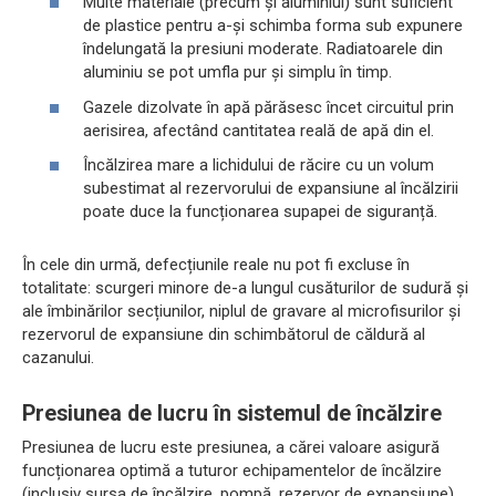
Multe materiale (precum și aluminiul) sunt suficient
de plastice pentru a-și schimba forma sub expunere
îndelungată la presiuni moderate. Radiatoarele din
aluminiu se pot umfla pur și simplu în timp.
Gazele dizolvate în apă părăsesc încet circuitul prin
aerisirea, afectând cantitatea reală de apă din el.
Încălzirea mare a lichidului de răcire cu un volum
subestimat al rezervorului de expansiune al încălzirii
poate duce la funcționarea supapei de siguranță.
În cele din urmă, defecțiunile reale nu pot fi excluse în
totalitate: scurgeri minore de-a lungul cusăturilor de sudură și
ale îmbinărilor secțiunilor, niplul de gravare al microfisurilor și
rezervorul de expansiune din schimbătorul de căldură al
cazanului.
Presiunea de lucru în sistemul de încălzire
Presiunea de lucru este presiunea, a cărei valoare asigură
funcționarea optimă a tuturor echipamentelor de încălzire
(inclusiv sursa de încălzire, pompă, rezervor de expansiune).