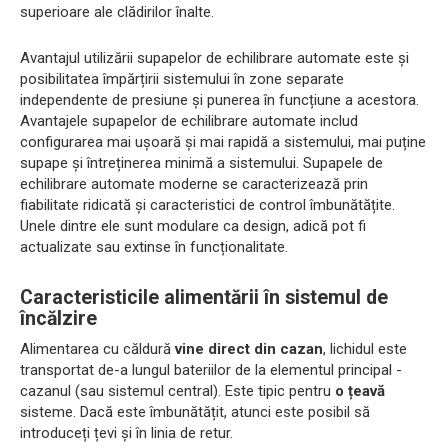
superioare ale clădirilor înalte.
Avantajul utilizării supapelor de echilibrare automate este și
posibilitatea împărțirii sistemului în zone separate
independente de presiune și punerea în funcțiune a acestora.
Avantajele supapelor de echilibrare automate includ
configurarea mai ușoară și mai rapidă a sistemului, mai puține
supape și întreținerea minimă a sistemului. Supapele de
echilibrare automate moderne se caracterizează prin
fiabilitate ridicată și caracteristici de control îmbunătățite.
Unele dintre ele sunt modulare ca design, adică pot fi
actualizate sau extinse în funcționalitate.
Caracteristicile alimentării în sistemul de
încălzire
Alimentarea cu căldură
vine direct din cazan
, lichidul este
transportat de-a lungul bateriilor de la elementul principal -
cazanul (sau sistemul central). Este tipic pentru
o țeavă
sisteme. Dacă este îmbunătățit, atunci este posibil să
introduceți țevi și în linia de retur.