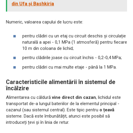
din Ufa și Bashkiria
Numeric, valoarea capului de lucru este:
pentru clădiri cu un etaj cu circuit deschis și circulație
naturală a apei - 0,1 MPa (1 atmosferă) pentru fiecare
10 m din coloana de lichid;
pentru clădirile joase cu circuit închis - 0,2-0,4 MPa;
pentru clădiri cu mai multe etaje - până la 1 MPa.
Caracteristicile alimentării în sistemul de
încălzire
Alimentarea cu căldură
vine direct din cazan
, lichidul este
transportat de-a lungul bateriilor de la elementul principal -
cazanul (sau sistemul central). Este tipic pentru
o țeavă
sisteme. Dacă este îmbunătățit, atunci este posibil să
introduceți țevi și în linia de retur.