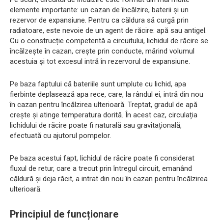
elemente importante: un cazan de încălzire, baterii și un
rezervor de expansiune. Pentru ca căldura să curgă prin
radiatoare, este nevoie de un agent de răcire: apă sau antigel.
Cu o construcție competentă a circuitului, lichidul de răcire se
încălzește în cazan, crește prin conducte, mărind volumul
acestuia și tot excesul intră în rezervorul de expansiune.
Pe baza faptului că bateriile sunt umplute cu lichid, apa
fierbinte deplasează apa rece, care, la rândul ei, intră din nou
în cazan pentru încălzirea ulterioară. Treptat, gradul de apă
crește și atinge temperatura dorită. În acest caz, circulația
lichidului de răcire poate fi naturală sau gravitațională,
efectuată cu ajutorul pompelor.
Pe baza acestui fapt, lichidul de răcire poate fi considerat
fluxul de retur, care a trecut prin întregul circuit, emanând
căldură și deja răcit, a intrat din nou în cazan pentru încălzirea
ulterioară.
Principiul de funcționare