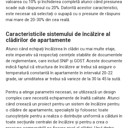
valoarea cu 10% și închiderea completă atunci când presiunea
scade sub răspunsul cu 20%. Datorită acestor caracteristici,
este necesar să selectați o supapă cu o presiune de răspuns
mai mare de 20-30% din cea reală.
Caracteristicile sistemului de încălzire al
clădirilor de apartamente
Atunci când echipați încălzirea în clădiri cu mai multe etaje,
este imperativ să respectați cerințele stabilite de documentele
de reglementare, care includ SNiP și GOST. Aceste documente
indică faptul că structura de încălzire ar trebui să asigure o
temperatură constantă în apartamente în intervalul 20-22
grade, iar umiditatea ar trebui să varieze de la 30 la 45 la sută.
Pentru a atinge parametrii necesari, se utilizează un design
complex care necesită echipamente de înaltă calitate. Atunci
când creează un proiect pentru un sistem de încălzire pentru
o clădire de apartamente, specialiștii își folosesc toate
cunoștințele pentru a realiza o distribuție uniformă a căldurii în
toate secțiunile centralei de încălzire și pentru a crea o
presiune comparabilă pe fiecare nivel al clădirii. Unul dintre