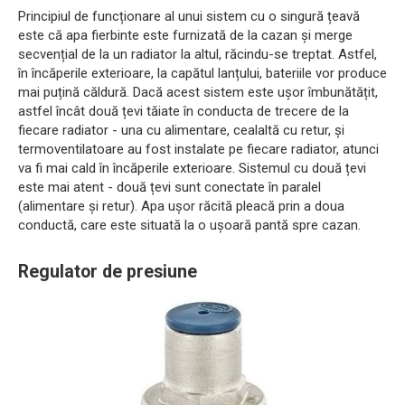
Principiul de funcționare al unui sistem cu o singură țeavă
este că apa fierbinte este furnizată de la cazan și merge
secvențial de la un radiator la altul, răcindu-se treptat. Astfel,
în încăperile exterioare, la capătul lanțului, bateriile vor produce
mai puțină căldură. Dacă acest sistem este ușor îmbunătățit,
astfel încât două țevi tăiate în conducta de trecere de la
fiecare radiator - una cu alimentare, cealaltă cu retur, și
termoventilatoare au fost instalate pe fiecare radiator, atunci
va fi mai cald în încăperile exterioare. Sistemul cu două țevi
este mai atent - două țevi sunt conectate în paralel
(alimentare și retur). Apa ușor răcită pleacă prin a doua
conductă, care este situată la o ușoară pantă spre cazan.
Regulator de presiune