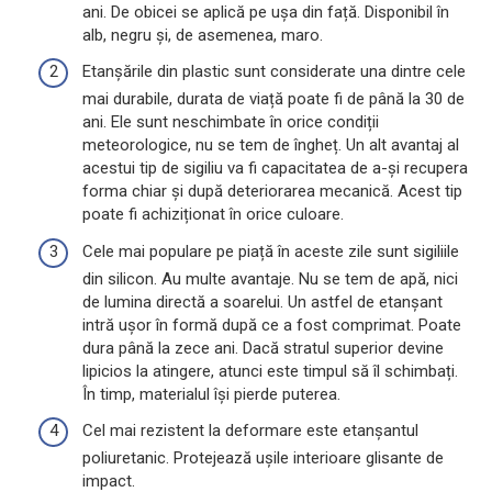
ani. De obicei se aplică pe ușa din față. Disponibil în
alb, negru și, de asemenea, maro.
Etanșările din plastic sunt considerate una dintre cele
mai durabile, durata de viață poate fi de până la 30 de
ani. Ele sunt neschimbate în orice condiții
meteorologice, nu se tem de îngheț. Un alt avantaj al
acestui tip de sigiliu va fi capacitatea de a-și recupera
forma chiar și după deteriorarea mecanică. Acest tip
poate fi achiziționat în orice culoare.
Cele mai populare pe piață în aceste zile sunt sigiliile
din silicon. Au multe avantaje. Nu se tem de apă, nici
de lumina directă a soarelui. Un astfel de etanșant
intră ușor în formă după ce a fost comprimat. Poate
dura până la zece ani. Dacă stratul superior devine
lipicios la atingere, atunci este timpul să îl schimbați.
În timp, materialul își pierde puterea.
Cel mai rezistent la deformare este etanșantul
poliuretanic. Protejează ușile interioare glisante de
impact.