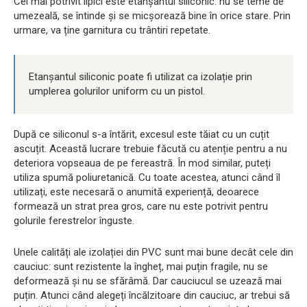
Cel mai potrivit lipici este etanșantul siliconic: nu se teme de
umezeală, se întinde și se micșorează bine în orice stare. Prin
urmare, va ține garnitura cu trântiri repetate.
Etanșantul siliconic poate fi utilizat ca izolație prin
umplerea golurilor uniform cu un pistol.
După ce siliconul s-a întărit, excesul este tăiat cu un cuțit
ascuțit. Această lucrare trebuie făcută cu atenție pentru a nu
deteriora vopseaua de pe fereastră. În mod similar, puteți
utiliza spumă poliuretanică. Cu toate acestea, atunci când îl
utilizați, este necesară o anumită experiență, deoarece
formează un strat prea gros, care nu este potrivit pentru
golurile ferestrelor înguste.
Unele calități ale izolației din PVC sunt mai bune decât cele din
cauciuc: sunt rezistente la îngheț, mai puțin fragile, nu se
deformează și nu se sfărâmă. Dar cauciucul se uzează mai
puțin. Atunci când alegeți încălzitoare din cauciuc, ar trebui să