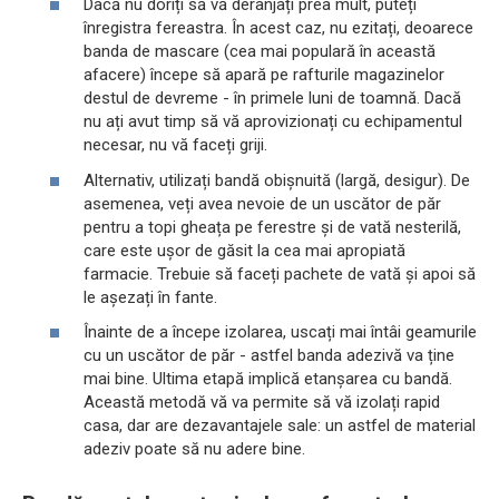
Dacă nu doriți să vă deranjați prea mult, puteți
înregistra fereastra. În acest caz, nu ezitați, deoarece
banda de mascare (cea mai populară în această
afacere) începe să apară pe rafturile magazinelor
destul de devreme - în primele luni de toamnă. Dacă
nu ați avut timp să vă aprovizionați cu echipamentul
necesar, nu vă faceți griji.
Alternativ, utilizați bandă obișnuită (largă, desigur). De
asemenea, veți avea nevoie de un uscător de păr
pentru a topi gheața pe ferestre și de vată nesterilă,
care este ușor de găsit la cea mai apropiată
farmacie. Trebuie să faceți pachete de vată și apoi să
le așezați în fante.
Înainte de a începe izolarea, uscați mai întâi geamurile
cu un uscător de păr - astfel banda adezivă va ține
mai bine. Ultima etapă implică etanșarea cu bandă.
Această metodă vă va permite să vă izolați rapid
casa, dar are dezavantajele sale: un astfel de material
adeziv poate să nu adere bine.