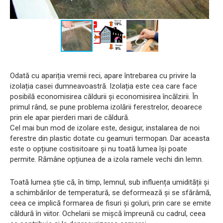
Odată cu apariția vremii reci, apare întrebarea cu privire la
izolația casei dumneavoastră. Izolația este cea care face
posibilă economisirea căldurii și economisirea încălzirii. În
primul rând, se pune problema izolării ferestrelor, deoarece
prin ele apar pierderi mari de căldură.
Cel mai bun mod de izolare este, desigur, instalarea de noi
ferestre din plastic dotate cu geamuri termopan. Dar aceasta
este o opțiune costisitoare și nu toată lumea își poate
permite. Rămâne opțiunea de a izola ramele vechi din lemn.
Toată lumea știe că, în timp, lemnul, sub influența umidității și
a schimbărilor de temperatură, se deformează și se sfărâmă,
ceea ce implică formarea de fisuri și goluri, prin care se emite
căldură în viitor. Ochelarii se mișcă împreună cu cadrul, ceea