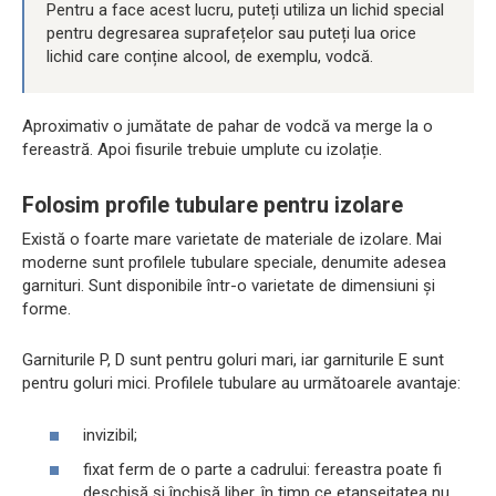
Pentru a face acest lucru, puteți utiliza un lichid special
pentru degresarea suprafețelor sau puteți lua orice
lichid care conține alcool, de exemplu, vodcă.
Aproximativ o jumătate de pahar de vodcă va merge la o
fereastră. Apoi fisurile trebuie umplute cu izolație.
Folosim profile tubulare pentru izolare
Există o foarte mare varietate de materiale de izolare. Mai
moderne sunt profilele tubulare speciale, denumite adesea
garnituri. Sunt disponibile într-o varietate de dimensiuni și
forme.
Garniturile P, D sunt pentru goluri mari, iar garniturile E sunt
pentru goluri mici. Profilele tubulare au următoarele avantaje:
invizibil;
fixat ferm de o parte a cadrului: fereastra poate fi
deschisă și închisă liber, în timp ce etanșeitatea nu