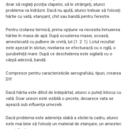
doar să reglați poziția clapelor, să le strângeți, atunci
problema va îndrăzni. Dacă nu ajută, atunci trebuie să folosiți
hârtie cu vată, etanșant, chit sau bandă pentru ferestre.
Pentru izolarea termică, prima opțiune va necesita înmuierea
hârtiei în masa de apă. După scoaterea masei, scoasă,
amestecată cu pulbere de cretă, lut (1: 2: 1). Lotul rezultat
este așezat în sloturi, nivelarea se efectuează cu o riglă, o
șurubelniță mare. După ce deschiderea este sigilată cu o
cârpă adezivă, bandă.
Compresor pentru caracteristicile aerografului, tipuri, crearea
DIY
Dacă hârtia este dificil de îndepărtat, atunci o puteți înlocui cu
vată. Doar uneori este vizibilă o pecete, deoarece vata se
așează sub influența umezelii.
Dacă problema este aderența slabă a sticlei la cadru, atunci
este mai bine să folosiți un material de etanșare, un amestec