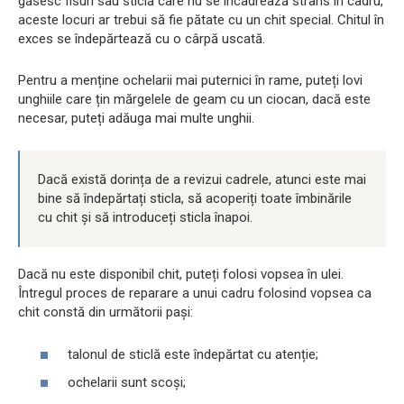
găsesc fisuri sau sticlă care nu se încadrează strâns în cadru,
aceste locuri ar trebui să fie pătate cu un chit special. Chitul în
exces se îndepărtează cu o cârpă uscată.
Pentru a menține ochelarii mai puternici în rame, puteți lovi
unghiile care țin mărgelele de geam cu un ciocan, dacă este
necesar, puteți adăuga mai multe unghii.
Dacă există dorința de a revizui cadrele, atunci este mai
bine să îndepărtați sticla, să acoperiți toate îmbinările
cu chit și să introduceți sticla înapoi.
Dacă nu este disponibil chit, puteți folosi vopsea în ulei.
Întregul proces de reparare a unui cadru folosind vopsea ca
chit constă din următorii pași:
talonul de sticlă este îndepărtat cu atenție;
ochelarii sunt scoși;