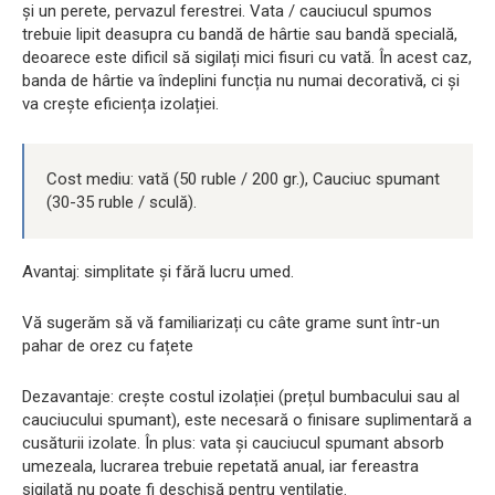
și un perete, pervazul ferestrei. Vata / cauciucul spumos
trebuie lipit deasupra cu bandă de hârtie sau bandă specială,
deoarece este dificil să sigilați mici fisuri cu vată. În acest caz,
banda de hârtie va îndeplini funcția nu numai decorativă, ci și
va crește eficiența izolației.
Cost mediu: vată (50 ruble / 200 gr.), Cauciuc spumant
(30-35 ruble / sculă).
Avantaj: simplitate și fără lucru umed.
Vă sugerăm să vă familiarizați cu câte grame sunt într-un
pahar de orez cu fațete
Dezavantaje: crește costul izolației (prețul bumbacului sau al
cauciucului spumant), este necesară o finisare suplimentară a
cusăturii izolate. În plus: vata și cauciucul spumant absorb
umezeala, lucrarea trebuie repetată anual, iar fereastra
sigilată nu poate fi deschisă pentru ventilație.