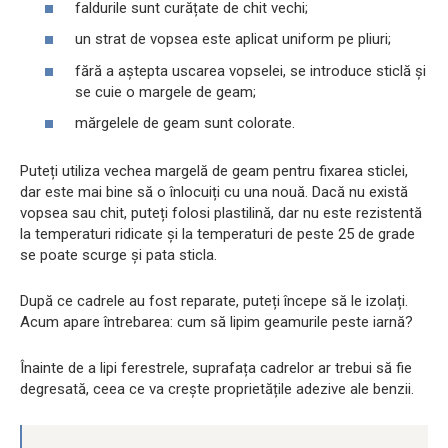
faldurile sunt curățate de chit vechi;
un strat de vopsea este aplicat uniform pe pliuri;
fără a aștepta uscarea vopselei, se introduce sticlă și
se cuie o margele de geam;
mărgelele de geam sunt colorate.
Puteți utiliza vechea margelă de geam pentru fixarea sticlei,
dar este mai bine să o înlocuiți cu una nouă. Dacă nu există
vopsea sau chit, puteți folosi plastilină, dar nu este rezistentă
la temperaturi ridicate și la temperaturi de peste 25 de grade
se poate scurge și pata sticla.
După ce cadrele au fost reparate, puteți începe să le izolați.
Acum apare întrebarea: cum să lipim geamurile peste iarnă?
Înainte de a lipi ferestrele, suprafața cadrelor ar trebui să fie
degresată, ceea ce va crește proprietățile adezive ale benzii.