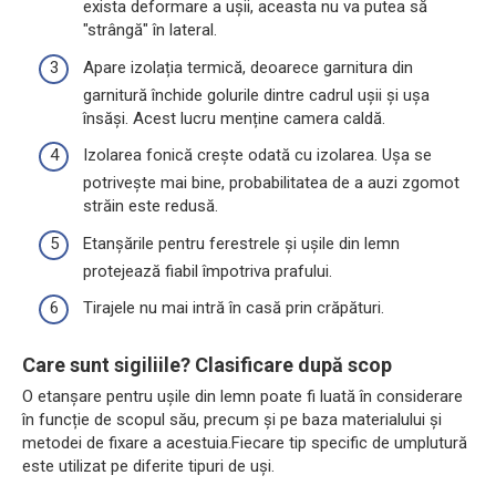
exista deformare a ușii, aceasta nu va putea să
"strângă" în lateral.
Apare izolația termică, deoarece garnitura din
garnitură închide golurile dintre cadrul ușii și ușa
însăși. Acest lucru menține camera caldă.
Izolarea fonică crește odată cu izolarea. Ușa se
potrivește mai bine, probabilitatea de a auzi zgomot
străin este redusă.
Etanșările pentru ferestrele și ușile din lemn
protejează fiabil împotriva prafului.
Tirajele nu mai intră în casă prin crăpături.
Care sunt sigiliile? Clasificare după scop
O etanșare pentru ușile din lemn poate fi luată în considerare
în funcție de scopul său, precum și pe baza materialului și
metodei de fixare a acestuia.Fiecare tip specific de umplutură
este utilizat pe diferite tipuri de uși.