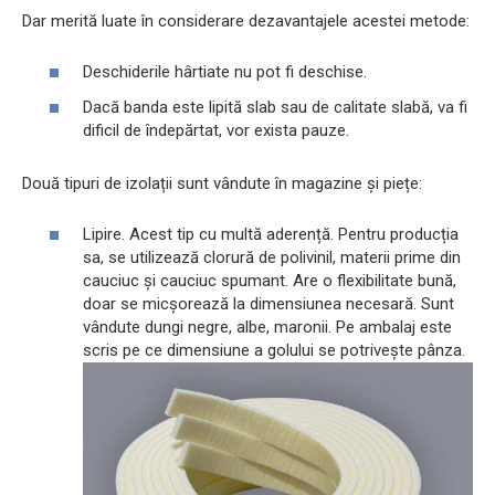
Dar merită luate în considerare dezavantajele acestei metode:
Deschiderile hârtiate nu pot fi deschise.
Dacă banda este lipită slab sau de calitate slabă, va fi
dificil de îndepărtat, vor exista pauze.
Două tipuri de izolații sunt vândute în magazine și piețe:
Lipire. Acest tip cu multă aderență. Pentru producția
sa, se utilizează clorură de polivinil, materii prime din
cauciuc și cauciuc spumant. Are o flexibilitate bună,
doar se micșorează la dimensiunea necesară. Sunt
vândute dungi negre, albe, maronii. Pe ambalaj este
scris pe ce dimensiune a golului se potrivește pânza.