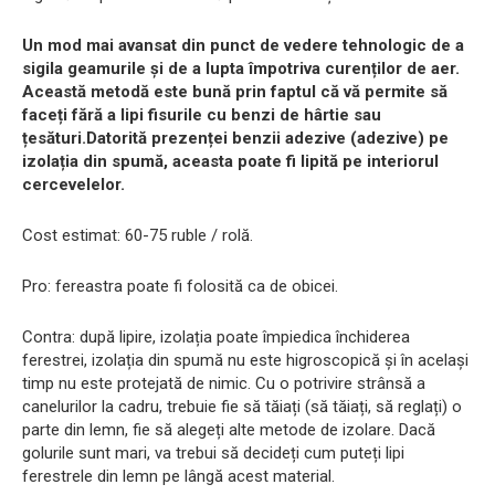
Un mod mai avansat din punct de vedere tehnologic de a
sigila geamurile și de a lupta împotriva curenților de aer.
Această metodă este bună prin faptul că vă permite să
faceți fără a lipi fisurile cu benzi de hârtie sau
țesături.Datorită prezenței benzii adezive (adezive) pe
izolația din spumă, aceasta poate fi lipită pe interiorul
cercevelelor.
Cost estimat: 60-75 ruble / rolă.
Pro: fereastra poate fi folosită ca de obicei.
Contra: după lipire, izolația poate împiedica închiderea
ferestrei, izolația din spumă nu este higroscopică și în același
timp nu este protejată de nimic. Cu o potrivire strânsă a
canelurilor la cadru, trebuie fie să tăiați (să tăiați, să reglați) o
parte din lemn, fie să alegeți alte metode de izolare. Dacă
golurile sunt mari, va trebui să decideți cum puteți lipi
ferestrele din lemn pe lângă acest material.