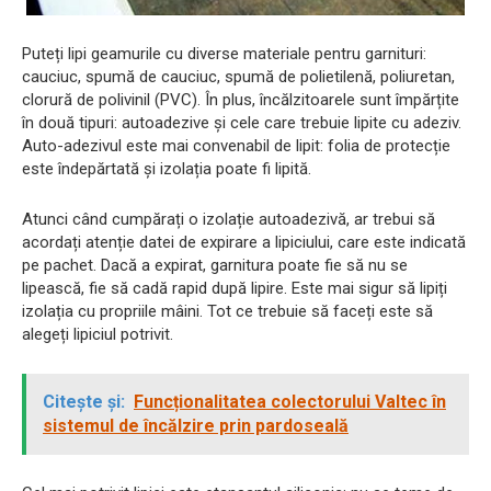
Puteți lipi geamurile cu diverse materiale pentru garnituri:
cauciuc, spumă de cauciuc, spumă de polietilenă, poliuretan,
clorură de polivinil (PVC). În plus, încălzitoarele sunt împărțite
în două tipuri: autoadezive și cele care trebuie lipite cu adeziv.
Auto-adezivul este mai convenabil de lipit: folia de protecție
este îndepărtată și izolația poate fi lipită.
Atunci când cumpărați o izolație autoadezivă, ar trebui să
acordați atenție datei de expirare a lipiciului, care este indicată
pe pachet. Dacă a expirat, garnitura poate fie să nu se
lipească, fie să cadă rapid după lipire. Este mai sigur să lipiți
izolația cu propriile mâini. Tot ce trebuie să faceți este să
alegeți lipiciul potrivit.
Citește și:
Funcționalitatea colectorului Valtec în
sistemul de încălzire prin pardoseală