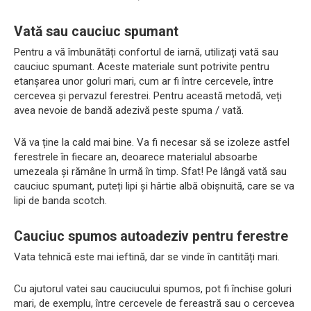
Vată sau cauciuc spumant
Pentru a vă îmbunătăți confortul de iarnă, utilizați vată sau
cauciuc spumant. Aceste materiale sunt potrivite pentru
etanșarea unor goluri mari, cum ar fi între cercevele, între
cercevea și pervazul ferestrei. Pentru această metodă, veți
avea nevoie de bandă adezivă peste spuma / vată.
Vă va ține la cald mai bine. Va fi necesar să se izoleze astfel
ferestrele în fiecare an, deoarece materialul absoarbe
umezeala și rămâne în urmă în timp. Sfat! Pe lângă vată sau
cauciuc spumant, puteți lipi și hârtie albă obișnuită, care se va
lipi de banda scotch.
Cauciuc spumos autoadeziv pentru ferestre
Vata tehnică este mai ieftină, dar se vinde în cantități mari.
Cu ajutorul vatei sau cauciucului spumos, pot fi închise goluri
mari, de exemplu, între cercevele de fereastră sau o cercevea