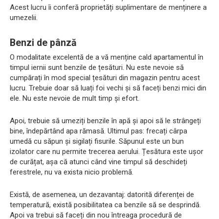
Acest lucru îi conferă proprietăți suplimentare de menținere a
umezelii.
Benzi de pânză
O modalitate excelentă de a vă menține cald apartamentul în
timpul iernii sunt benzile de țesături. Nu este nevoie să
cumpărați în mod special țesături din magazin pentru acest
lucru. Trebuie doar să luați foi vechi și să faceți benzi mici din
ele. Nu este nevoie de mult timp și efort.
Apoi, trebuie să umeziți benzile în apă și apoi să le strângeți
bine, îndepărtând apa rămasă. Ultimul pas: frecați cârpa
umedă cu săpun și sigilați fisurile. Săpunul este un bun
izolator care nu permite trecerea aerului. Țesătura este ușor
de curățat, așa că atunci când vine timpul să deschideți
ferestrele, nu va exista nicio problemă.
Există, de asemenea, un dezavantaj: datorită diferenței de
temperatură, există posibilitatea ca benzile să se desprindă.
Apoi va trebui să faceți din nou întreaga procedură de