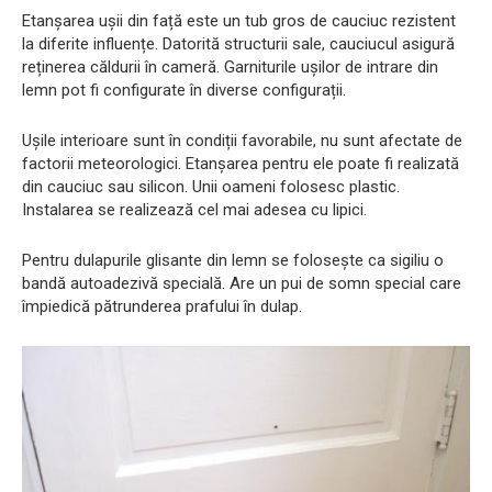
Etanșarea ușii din față este un tub gros de cauciuc rezistent
la diferite influențe. Datorită structurii sale, cauciucul asigură
reținerea căldurii în cameră. Garniturile ușilor de intrare din
lemn pot fi configurate în diverse configurații.
Ușile interioare sunt în condiții favorabile, nu sunt afectate de
factorii meteorologici. Etanșarea pentru ele poate fi realizată
din cauciuc sau silicon. Unii oameni folosesc plastic.
Instalarea se realizează cel mai adesea cu lipici.
Pentru dulapurile glisante din lemn se folosește ca sigiliu o
bandă autoadezivă specială. Are un pui de somn special care
împiedică pătrunderea prafului în dulap.