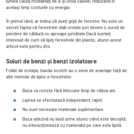
lumea caută modalități de a-și izola casele, reducând în
același timp costurile cu energia.
În primul rând, ar trebui să aveți grijă de ferestre. Nu este un
secret faptul că ferestrele slab izolate pot deveni o sursă de
pierdere de căldură cu aproape jumătate.Dacă sunteți
interesat de cum să lipiți ferestrele din plastic, atunci acest
articol este pentru dvs.
Soiuri de benzi și benzi izolatoare
Foliile de izolație, banda scotch au o serie de avantaje față de
alte metode de lipire a ferestrelor:
Baza va rezista fără înlocuire timp de câțiva ani.
Lipirea se efectuează independent, rapid.
Nu sunt necesare materiale suplimentare.
Baza adezivă nu lasă urme atunci când este decojită,
nu interacționează cu materialul pe care este lipită.