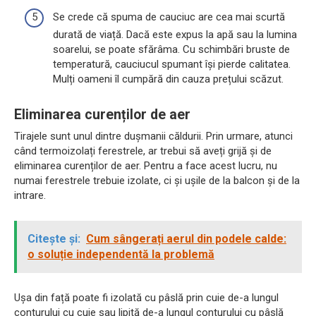
Se crede că spuma de cauciuc are cea mai scurtă
durată de viață. Dacă este expus la apă sau la lumina
soarelui, se poate sfărâma. Cu schimbări bruste de
temperatură, cauciucul spumant își pierde calitatea.
Mulți oameni îl cumpără din cauza prețului scăzut.
Eliminarea curenților de aer
Tirajele sunt unul dintre dușmanii căldurii. Prin urmare, atunci
când termoizolați ferestrele, ar trebui să aveți grijă și de
eliminarea curenților de aer. Pentru a face acest lucru, nu
numai ferestrele trebuie izolate, ci și ușile de la balcon și de la
intrare.
Citește și:
Cum sângerați aerul din podele calde:
o soluție independentă la problemă
Ușa din față poate fi izolată cu pâslă prin cuie de-a lungul
conturului cu cuie sau lipită de-a lungul conturului cu pâslă