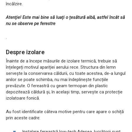
încălzire.
Atenţie! Este mai bine să luați o țesătură albă, astfel încât să
nu se observe pe ferestre
.
Despre izolare
Înainte de a începe măsurile de izolare termică, trebuie să
înțelegeți motivul apariției aerului rece. Structura din lemn
servește la conservarea căldurii, cu toate acestea, de-a lungul
anilor se poate schimba, nu mai îndeplinește funcțiile
prevăzute. O fereastră cu geam termopan din plastic
depozitează căldură și, în același timp, servește ca protecție
izolatoare fonică.
Au fost identificate câteva motive pentru care apare o schiță
prin aceste cadre:
Instalare fereastră low-tech.Adesea, lucrătorii sunt