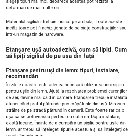
alegeți tipuri mai moi, deoarece acestea pot rezista la
deformări de mai multe ori.
Materialul sigiliului trebuie indicat pe ambalaj. Toate aceste
încălzitoare pot fi achiziționate de pe piața construcțiilor sau
într-un magazin de hardware.
Etanșare ușă autoadezivă, cum să lipiți. Cum
să lipiți sigiliul de pe ușa din față
Etanșare pentru uși din lemn: tipuri, instalare,
recomandări
În zilele noastre este adesea necesară utilizarea unui sigiliu
pentru ușile din lemn. Ajută la rezolvarea problemei curenților
de aer, devine mai cald în cameră. Etanșarea trebuie instalată
atunci când praful pătrunde prin crăpăturile din ușă. Mirosuri
străine de pe stradă pătrund în cameră. Este foarte rar ca o
ușă să se potrivească perfect cu cutia sa. După instalare,
există lacune. Înainte de a cumpăra un sigiliu pentru ușile din
lemn, ar trebui să înțelegeți tipurile acestuia și să înțelegeți ce
funcții îndeplinește.