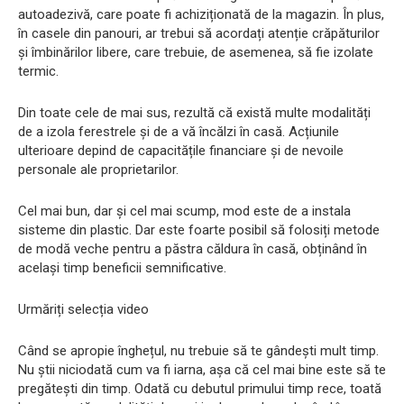
autoadezivă, care poate fi achiziționată de la magazin. În plus,
în casele din panouri, ar trebui să acordați atenție crăpăturilor
și îmbinărilor libere, care trebuie, de asemenea, să fie izolate
termic.
Din toate cele de mai sus, rezultă că există multe modalități
de a izola ferestrele și de a vă încălzi în casă. Acțiunile
ulterioare depind de capacitățile financiare și de nevoile
personale ale proprietarilor.
Cel mai bun, dar și cel mai scump, mod este de a instala
sisteme din plastic. Dar este foarte posibil să folosiți metode
de modă veche pentru a păstra căldura în casă, obținând în
același timp beneficii semnificative.
Urmăriți selecția video
Când se apropie înghețul, nu trebuie să te gândești mult timp.
Nu știi niciodată cum va fi iarna, așa că cel mai bine este să te
pregătești din timp. Odată cu debutul primului timp rece, toată