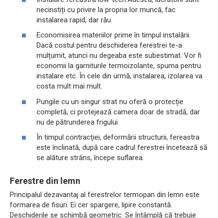
necinstiți cu privire la propria lor muncă, fac
instalarea rapid, dar rău.
Economisirea materiilor prime în timpul instalării.
Dacă costul pentru deschiderea ferestrei te-a
mulțumit, atunci nu degeaba este subestimat. Vor fi
economii la garniturile termoizolante, spuma pentru
instalare etc. În cele din urmă, instalarea, izolarea va
costa mult mai mult.
Pungile cu un singur strat nu oferă o protecție
completă, ci protejează camera doar de stradă, dar
nu de pătrunderea frigului.
În timpul contracției, deformării structurii, fereastra
este înclinată, după care cadrul ferestrei încetează să
se alăture strâns, începe suflarea.
Ferestre din lemn
Principalul dezavantaj al ferestrelor termopan din lemn este
formarea de fisuri. Ei cer spargere, lipire constantă.
Deschiderile se schimbă geometric. Se întâmplă că trebuie