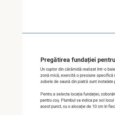
Pregătirea fundației pentr
Un cuptor din cărămidă realizat într-o bai
zonă mică, exercită o presiune specifică 
sobele de saună din piatră sunt instalate p
Pentru a selecta locația fundației, coborâm
pentru coș. Plumbul va indica pe sol locul 
acest punct, cu o alocație de 10 cm în fiec