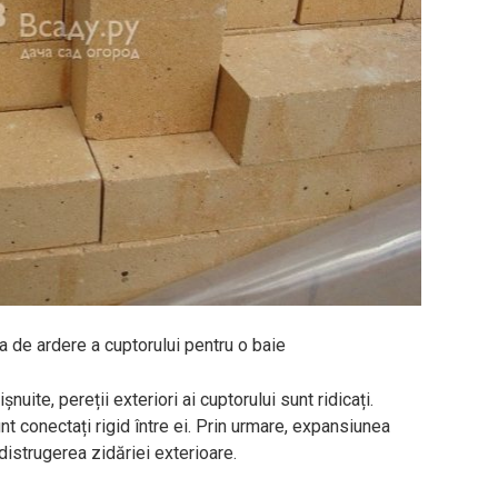
a de ardere a cuptorului pentru o baie
nuite, pereții exteriori ai cuptorului sunt ridicați.
nt conectați rigid între ei. Prin urmare, expansiunea
distrugerea zidăriei exterioare.