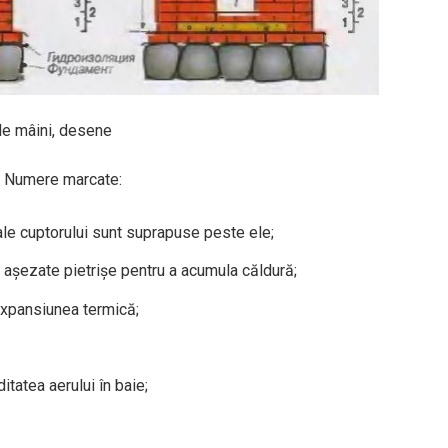
le mâini, desene
ui. Numere marcate:
 ale cuptorului sunt suprapuse peste ele;
t așezate pietrișe pentru a acumula căldură;
xpansiunea termică;
itatea aerului în baie;