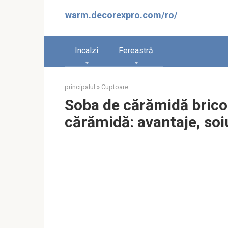
Sari
warm.decorexpro.com/ro/
la
conținut
Incalzi
Fereastră
principalul
»
Cuptoare
Soba de cărămidă bricol
cărămidă: avantaje, soiu