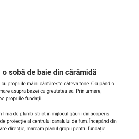
u o sobă de baie din cărămidă
e cu propriile mâini cântărește câteva tone. Ocupând o
mare asupra bazei cu greutatea sa. Prin urmare,
e propriile fundații.
 linia de plumb strict în mijlocul găurii din acoperiș
de proiecție al centrului canalului de fum. Începând din
are direcție, marcăm planul gropii pentru fundație.