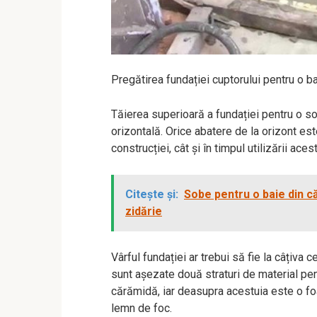
Pregătirea fundației cuptorului pentru o b
Tăierea superioară a fundației pentru o so
orizontală. Orice abatere de la orizont este
construcției, cât și în timpul utilizării aces
Citește și:
Sobe pentru o baie din că
zidărie
Vârful fundației ar trebui să fie la câțiva
sunt așezate două straturi de material pen
cărămidă, iar deasupra acestuia este o fo
lemn de foc.