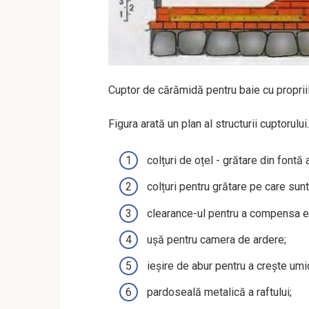
Cuptor de cărămidă pentru baie cu proprii
Figura arată un plan al structurii cuptorul
colțuri de oțel - grătare din fontă
colțuri pentru grătare pe care sun
clearance-ul pentru a compensa e
ușă pentru camera de ardere;
ieșire de abur pentru a crește umid
pardoseală metalică a raftului;