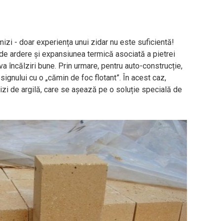
zi - doar experiența unui zidar nu este suficientă!
 de ardere și expansiunea termică asociată a pietrei
a încălziri bune. Prin urmare, pentru auto-construcție,
ignului cu o „cămin de foc flotant”. În acest caz,
i de argilă, care se așează pe o soluție specială de