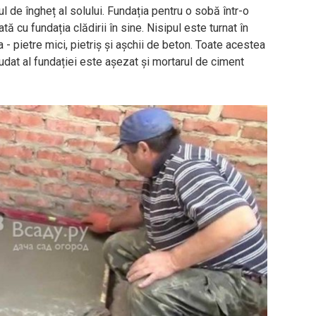
l de îngheț al solului. Fundația pentru o sobă într-o
ă cu fundația clădirii în sine. Nisipul este turnat în
 - pietre mici, pietriș și așchii de beton. Toate acestea
udat al fundației este așezat și mortarul de ciment