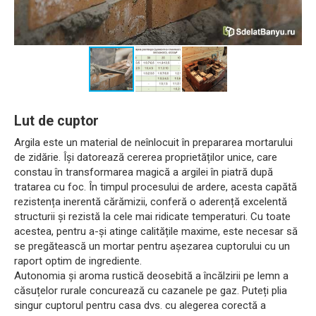
Lut de cuptor
Argila este un material de neînlocuit în prepararea mortarului
de zidărie. Își datorează cererea proprietăților unice, care
constau în transformarea magică a argilei în piatră după
tratarea cu foc. În timpul procesului de ardere, acesta capătă
rezistența inerentă cărămizii, conferă o aderență excelentă
structurii și rezistă la cele mai ridicate temperaturi. Cu toate
acestea, pentru a-și atinge calitățile maxime, este necesar să
se pregătească un mortar pentru așezarea cuptorului cu un
raport optim de ingrediente.
Autonomia și aroma rustică deosebită a încălzirii pe lemn a
căsuțelor rurale concurează cu cazanele pe gaz. Puteți plia
singur cuptorul pentru casa dvs. cu alegerea corectă a