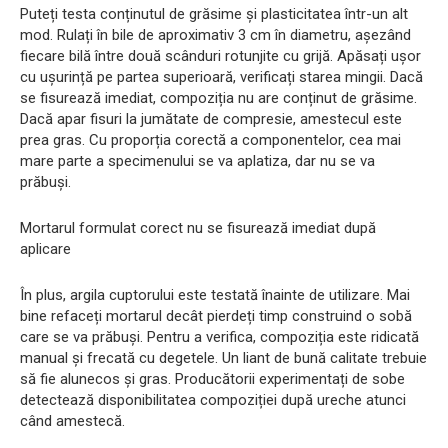
Puteți testa conținutul de grăsime și plasticitatea într-un alt
mod. Rulați în bile de aproximativ 3 cm în diametru, așezând
fiecare bilă între două scânduri rotunjite cu grijă. Apăsați ușor
cu ușurință pe partea superioară, verificați starea mingii. Dacă
se fisurează imediat, compoziția nu are conținut de grăsime.
Dacă apar fisuri la jumătate de compresie, amestecul este
prea gras. Cu proporția corectă a componentelor, cea mai
mare parte a specimenului se va aplatiza, dar nu se va
prăbuși.
Mortarul formulat corect nu se fisurează imediat după
aplicare
În plus, argila cuptorului este testată înainte de utilizare. Mai
bine refaceți mortarul decât pierdeți timp construind o sobă
care se va prăbuși. Pentru a verifica, compoziția este ridicată
manual și frecată cu degetele. Un liant de bună calitate trebuie
să fie alunecos și gras. Producătorii experimentați de sobe
detectează disponibilitatea compoziției după ureche atunci
când amestecă.