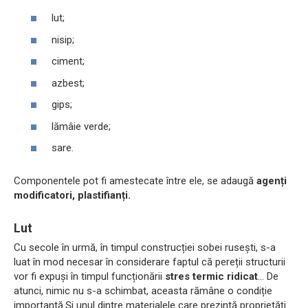
lut;
nisip;
ciment;
azbest;
gips;
lămâie verde;
sare.
Componentele pot fi amestecate între ele, se adaugă
agenți
modificatori, plastifianți.
Lut
Cu secole în urmă, în timpul construcției sobei rusești, s-a
luat în mod necesar în considerare faptul că pereții structurii
vor fi expuși în timpul funcționării
stres termic ridicat
... De
atunci, nimic nu s-a schimbat, aceasta rămâne o condiție
importantă.Și unul dintre materialele care prezintă proprietăți