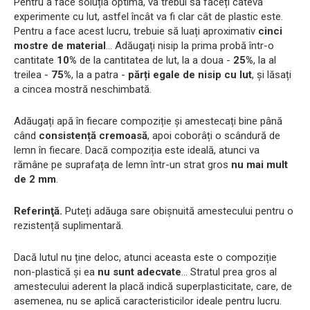
Pentru a face soluția optimă, va trebui să faceți câteva
experimente cu lut, astfel încât va fi clar cât de plastic este.
Pentru a face acest lucru, trebuie să luați aproximativ
cinci
mostre de material
... Adăugați nisip la prima probă într-o
cantitate
10%
de la cantitatea de lut, la a doua -
25%
, la al
treilea -
75%
, la a patra -
părți egale de nisip cu lut
, și lăsați
a cincea mostră neschimbată.
Adăugați apă în fiecare compoziție și amestecați bine până
când
consistență cremoasă
, apoi coborâți o scândură de
lemn în fiecare. Dacă compoziția este ideală, atunci va
rămâne pe suprafața de lemn într-un strat gros
nu mai mult
de 2 mm
.
Referinţă.
Puteți adăuga sare obișnuită amestecului pentru o
rezistență suplimentară.
Dacă lutul nu ține deloc, atunci aceasta este o compoziție
non-plastică și ea
nu sunt adecvate
... Stratul prea gros al
amestecului aderent la placă indică superplasticitate, care, de
asemenea, nu se aplică caracteristicilor ideale pentru lucru.