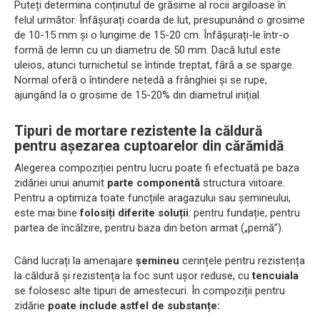
Puteți determina conținutul de grăsime al rocii argiloase în
felul următor. Înfășurați coarda de lut, presupunând o grosime
de 10-15 mm și o lungime de 15-20 cm. Înfășurați-le într-o
formă de lemn cu un diametru de 50 mm. Dacă lutul este
uleios, atunci turnichetul se întinde treptat, fără a se sparge.
Normal oferă o întindere netedă a frânghiei și se rupe,
ajungând la o grosime de 15-20% din diametrul inițial.
Tipuri de mortare rezistente la căldură
pentru așezarea cuptoarelor din cărămidă
Alegerea compoziției pentru lucru poate fi efectuată pe baza
zidăriei unui anumit
parte componentă
structura viitoare.
Pentru a optimiza toate funcțiile aragazului sau șemineului,
este mai bine
folosiți diferite soluții
: pentru fundație, pentru
partea de încălzire, pentru baza din beton armat („pernă”).
Când lucrați la amenajare
șemineu
cerințele pentru rezistența
la căldură și rezistența la foc sunt ușor reduse, cu
tencuiala
se folosesc alte tipuri de amestecuri. În compoziții pentru
zidărie
poate include astfel de substanțe: