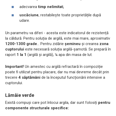
adecvarea
timp nelimitat;
uscăciune
, restabilește toate proprietățile după
udare.
Un parametru va diferi - acesta este indicatorul de rezistență
la căldură. Pentru soluția de argilă, este mai mare, aproximativ
1200-1300 grade
... Pentru zidărie
șemineu
și crearea
zona
cuptorului
este necesară soluția argilă-șamotă. Se prepară în
raport
1 la 1
(argilă și argilă),
¼
apa din masa de lut.
Important!
Un amestec cu argilă refractară în compoziție
poate fi utilizat pentru placare, dar nu mai devreme decât prin
trecere
4 săptămâni
de la începutul funcționării intensive a
cuptorului.
Lămâie verde
Există compuși care pot înlocui argila, dar sunt folosiți
pentru
componente structurale specifice: