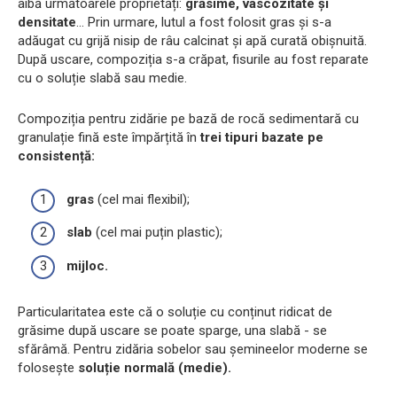
aibă următoarele proprietăți:
grăsime, vâscozitate și
densitate
... Prin urmare, lutul a fost folosit gras și s-a
adăugat cu grijă nisip de râu calcinat și apă curată obișnuită.
După uscare, compoziția s-a crăpat, fisurile au fost reparate
cu o soluție slabă sau medie.
Compoziția pentru zidărie pe bază de rocă sedimentară cu
granulație fină este împărțită în
trei tipuri bazate pe
consistență:
gras
(cel mai flexibil);
slab
(cel mai puțin plastic);
mijloc.
Particularitatea este că o soluție cu conținut ridicat de
grăsime după uscare se poate sparge, una slabă - se
sfărâmă. Pentru zidăria sobelor sau șemineelor ​​moderne se
folosește
soluție normală (medie).