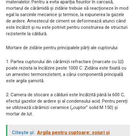
materialelor. Pentru a evita apariția fisurilor în carcasă,
mortarul de cărămidă și zidărie trebuie să reacționeze în mod
egal la sarcinile mecanice și termice, la expunerea la gazele
de ardere. Amestecul de ciment se deformează atunci când
este încălzit și nu este potrivit pentru construirea de structuri
rezistente la căldură.
Mortare de zidărie pentru principalele părți ale cuptorului
1. Partea cuptorului din cărămizi refractare (marcate cu Ш)
poate rezista la încălzire peste 1000 C. Zidăria este fixată cu
un amestec termorezistent, a cărui componentă principală
este argila șamotă.
2. Camera de stocare a căldurii este încălzită până la 600 C,
efectul gazelor de ardere și al condensului acid. Pentru pereți
se utilizează cărămizi ceramice („cuptor” solid M 150) și
mortar de lut.
Citește și:
Argila pentru cuptoare: soiuri și