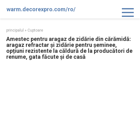
Sari
warm.decorexpro.com/ro/
la
conținut
principalul
»
Cuptoare
Amestec pentru aragaz de zidărie din cărămidă:
aragaz refractar și zidărie pentru șeminee,
opțiuni rezistente la căldură de la producători de
renume, gata făcute și de casă