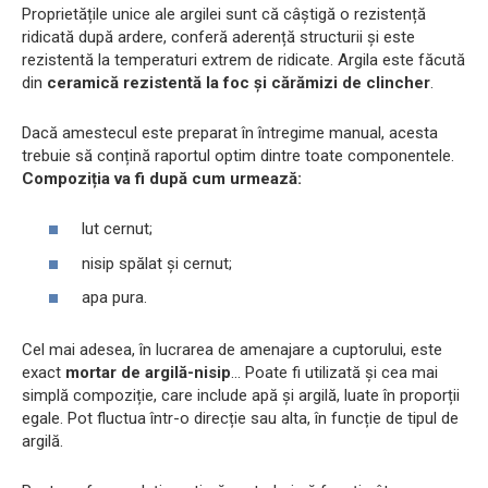
Proprietățile unice ale argilei sunt că câștigă o rezistență
ridicată după ardere, conferă aderență structurii și este
rezistentă la temperaturi extrem de ridicate. Argila este făcută
din
ceramică rezistentă la foc și cărămizi de clincher
.
Dacă amestecul este preparat în întregime manual, acesta
trebuie să conțină raportul optim dintre toate componentele.
Compoziția va fi după cum urmează:
lut cernut;
nisip spălat și cernut;
apa pura.
Cel mai adesea, în lucrarea de amenajare a cuptorului, este
exact
mortar de argilă-nisip
... Poate fi utilizată și cea mai
simplă compoziție, care include apă și argilă, luate în proporții
egale. Pot fluctua într-o direcție sau alta, în funcție de tipul de
argilă.