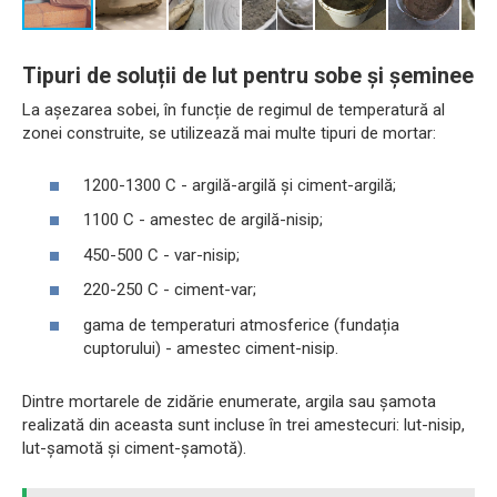
Tipuri de soluții de lut pentru sobe și șeminee
La așezarea sobei, în funcție de regimul de temperatură al
zonei construite, se utilizează mai multe tipuri de mortar:
1200-1300 С - argilă-argilă și ciment-argilă;
1100 С - amestec de argilă-nisip;
450-500 С - var-nisip;
220-250 С - ciment-var;
gama de temperaturi atmosferice (fundația
cuptorului) - amestec ciment-nisip.
Dintre mortarele de zidărie enumerate, argila sau șamota
realizată din aceasta sunt incluse în trei amestecuri: lut-nisip,
lut-șamotă și ciment-șamotă).