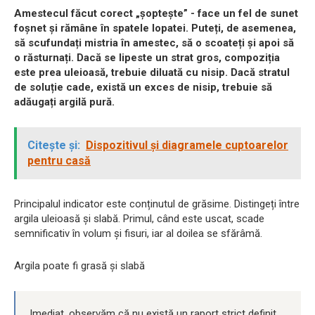
Amestecul făcut corect „șoptește” - face un fel de sunet
foșnet și rămâne în spatele lopatei. Puteți, de asemenea,
să scufundați mistria în amestec, să o scoateți și apoi să
o răsturnați. Dacă se lipeste un strat gros, compoziția
este prea uleioasă, trebuie diluată cu nisip. Dacă stratul
de soluție cade, există un exces de nisip, trebuie să
adăugați argilă pură.
Citește și:
Dispozitivul și diagramele cuptoarelor
pentru casă
Principalul indicator este conținutul de grăsime. Distingeți între
argila uleioasă și slabă. Primul, când este uscat, scade
semnificativ în volum și fisuri, iar al doilea se sfărâmă.
Argila poate fi grasă și slabă
Imediat, observăm că nu există un raport strict definit