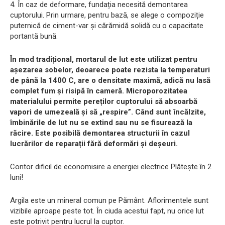
4. În caz de deformare, fundația necesită demontarea
cuptorului. Prin urmare, pentru bază, se alege o compoziție
puternică de ciment-var și cărămidă solidă cu o capacitate
portantă bună.
În mod tradițional, mortarul de lut este utilizat pentru
așezarea sobelor, deoarece poate rezista la temperaturi
de până la 1400 C, are o densitate maximă, adică nu lasă
complet fum și risipă în cameră. Microporozitatea
materialului permite pereților cuptorului să absoarbă
vapori de umezeală și să „respire”. Când sunt încălzite,
îmbinările de lut nu se extind sau nu se fisurează la
răcire. Este posibilă demontarea structurii în cazul
lucrărilor de reparații fără deformări și deșeuri.
Contor dificil de economisire a energiei electrice Plătește în 2
luni!
Argila este un mineral comun pe Pământ. Aflorimentele sunt
vizibile aproape peste tot. În ciuda acestui fapt, nu orice lut
este potrivit pentru lucrul la cuptor.