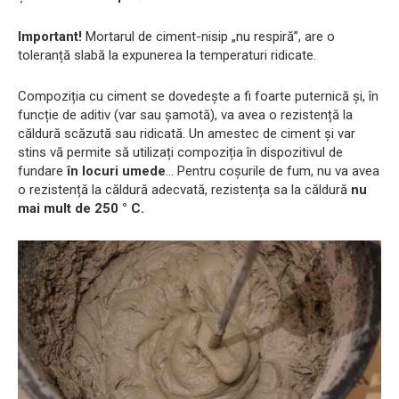
Important!
Mortarul de ciment-nisip „nu respiră”, are o
toleranță slabă la expunerea la temperaturi ridicate.
Compoziția cu ciment se dovedește a fi foarte puternică și, în
funcție de aditiv (var sau șamotă), va avea o rezistență la
căldură scăzută sau ridicată. Un amestec de ciment și var
stins vă permite să utilizați compoziția în dispozitivul de
fundare
în locuri umede
... Pentru coșurile de fum, nu va avea
o rezistență la căldură adecvată, rezistența sa la căldură
nu
mai mult de 250 ° C.