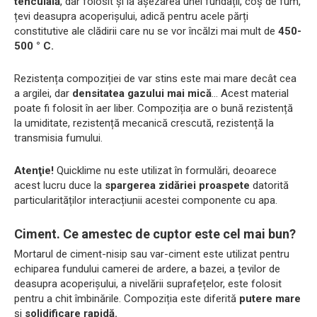
tencuială
, dar folosit și la așezarea unei fundații, coș de fum,
țevi deasupra acoperișului, adică pentru acele părți
constitutive ale clădirii care nu se vor încălzi mai mult de
450-
500 ° C.
Rezistența compoziției de var stins este mai mare decât cea
a argilei, dar
densitatea gazului mai mică
... Acest material
poate fi folosit în aer liber. Compoziția are o bună rezistență
la umiditate, rezistență mecanică crescută, rezistență la
transmisia fumului.
Atenţie!
Quicklime nu este utilizat în formulări, deoarece
acest lucru duce la
spargerea zidăriei proaspete
datorită
particularităților interacțiunii acestei componente cu apa.
Ciment. Ce amestec de cuptor este cel mai bun?
Mortarul de ciment-nisip sau var-ciment este utilizat pentru
echiparea fundului camerei de ardere, a bazei, a țevilor de
deasupra acoperișului, a nivelării suprafețelor, este folosit
pentru a chit îmbinările. Compoziția este diferită
putere mare
și
solidificare rapidă.