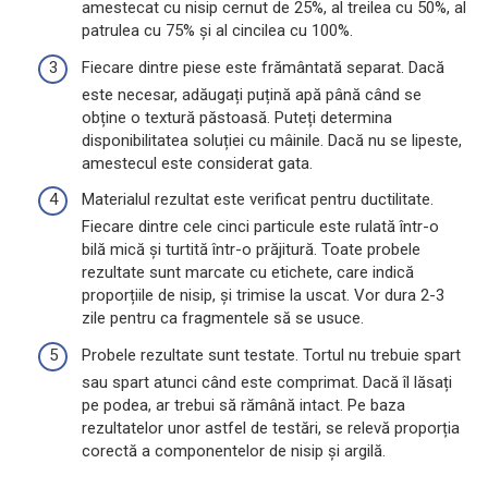
amestecat cu nisip cernut de 25%, al treilea cu 50%, al
patrulea cu 75% și al cincilea cu 100%.
Fiecare dintre piese este frământată separat. Dacă
este necesar, adăugați puțină apă până când se
obține o textură păstoasă. Puteți determina
disponibilitatea soluției cu mâinile. Dacă nu se lipeste,
amestecul este considerat gata.
Materialul rezultat este verificat pentru ductilitate.
Fiecare dintre cele cinci particule este rulată într-o
bilă mică și turtită într-o prăjitură. Toate probele
rezultate sunt marcate cu etichete, care indică
proporțiile de nisip, și trimise la uscat. Vor dura 2-3
zile pentru ca fragmentele să se usuce.
Probele rezultate sunt testate. Tortul nu trebuie spart
sau spart atunci când este comprimat. Dacă îl lăsați
pe podea, ar trebui să rămână intact. Pe baza
rezultatelor unor astfel de testări, se relevă proporția
corectă a componentelor de nisip și argilă.