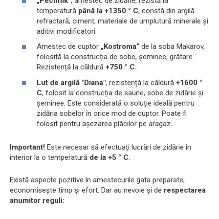
„Pechnik”
, amestec de zidărie, rezistă la
temperatură
până la +1350 ° C
, constă din argilă
refractară, ciment, materiale de umplutură minerale și
aditivi modificatori.
Amestec de cuptor
„Kostroma”
de la soba Makarov,
folosită la construcția de sobe, șeminee, grătare.
Rezistență la căldură
+750 ° C.
Lut de argilă "Diana"
, rezistență la căldură
+1600 °
C
, folosit la construcția de saune, sobe de zidărie și
șeminee. Este considerată o soluție ideală pentru
zidăria sobelor în orice mod de cuptor. Poate fi
folosit pentru așezarea plăcilor pe aragaz.
Important!
Este necesar să efectuați lucrări de zidărie în
interior la o temperatură
de la +5 ° C
.
Există aspecte pozitive în amestecurile gata preparate,
economisește timp și efort. Dar au nevoie și de
respectarea
anumitor reguli: