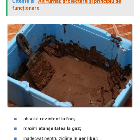
Citește și:
Alt furnal: proiectare și principiu de
funcționare
absolut
rezistent la foc;
maxim
etanșeitatea la gaz;
inadecvat pentru zidărie
în aer liber;