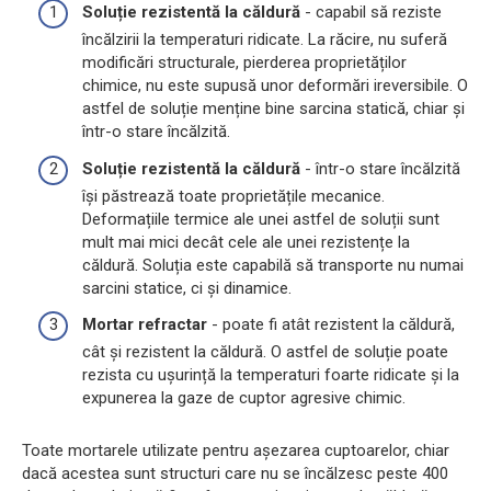
Soluție rezistentă la căldură
- capabil să reziste
încălzirii la temperaturi ridicate. La răcire, nu suferă
modificări structurale, pierderea proprietăților
chimice, nu este supusă unor deformări ireversibile. O
astfel de soluție menține bine sarcina statică, chiar și
într-o stare încălzită.
Soluție rezistentă la căldură
- într-o stare încălzită
își păstrează toate proprietățile mecanice.
Deformațiile termice ale unei astfel de soluții sunt
mult mai mici decât cele ale unei rezistențe la
căldură. Soluția este capabilă să transporte nu numai
sarcini statice, ci și dinamice.
Mortar refractar
- poate fi atât rezistent la căldură,
cât și rezistent la căldură. O astfel de soluție poate
rezista cu ușurință la temperaturi foarte ridicate și la
expunerea la gaze de cuptor agresive chimic.
Toate mortarele utilizate pentru așezarea cuptoarelor, chiar
dacă acestea sunt structuri care nu se încălzesc peste 400