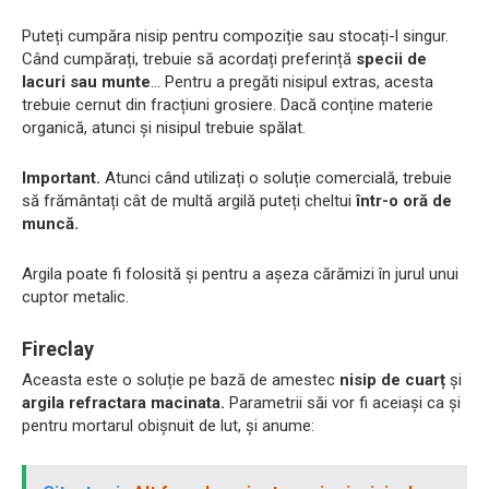
Puteți cumpăra nisip pentru compoziție sau stocați-l singur.
Când cumpărați, trebuie să acordați preferință
specii de
lacuri sau munte
... Pentru a pregăti nisipul extras, acesta
trebuie cernut din fracțiuni grosiere. Dacă conține materie
organică, atunci și nisipul trebuie spălat.
Important.
Atunci când utilizați o soluție comercială, trebuie
să frământați cât de multă argilă puteți cheltui
într-o oră de
muncă.
Argila poate fi folosită și pentru a așeza cărămizi în jurul unui
cuptor metalic.
Fireclay
Aceasta este o soluție pe bază de amestec
nisip de cuarț
și
argila refractara macinata.
Parametrii săi vor fi aceiași ca și
pentru mortarul obișnuit de lut, și anume: