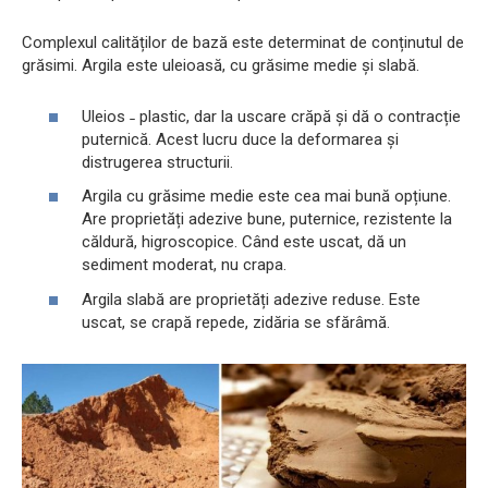
Complexul calităților de bază este determinat de conținutul de
grăsimi. Argila este uleioasă, cu grăsime medie și slabă.
Uleios ˗ plastic, dar la uscare crăpă și dă o contracție
puternică. Acest lucru duce la deformarea și
distrugerea structurii.
Argila cu grăsime medie este cea mai bună opțiune.
Are proprietăți adezive bune, puternice, rezistente la
căldură, higroscopice. Când este uscat, dă un
sediment moderat, nu crapa.
Argila slabă are proprietăți adezive reduse. Este
uscat, se crapă repede, zidăria se sfărâmă.