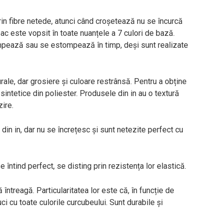
prin fibre netede, atunci când croșetează nu se încurcă
c este vopsit în toate nuanțele a 7 culori de bază.
ompează sau se estompează în timp, deși sunt realizate
ale, dar grosiere și culoare restrânsă. Pentru a obține
sintetice din poliester. Produsele din in au o textură
ire.
din in, dar nu se încrețesc și sunt netezite perfect cu
e întind perfect, se disting prin rezistența lor elastică.
întreagă. Particularitatea lor este că, în funcție de
ci cu toate culorile curcubeului. Sunt durabile și