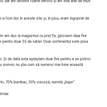
ii, dar am devenit foarte nervos și am stat atât de mult
-a fost dor în aceste zile și, în plus, eram îngrijorat de
 m-am dus la magazinul cu preț fix, găsisem deja fire
ie pentru doar 55 de ruble! Doar sortimentul este prea
 Și de data asta așteptam doar fire pentru a se potrivi
au somon, nu știu cum să numesc mai bine această
tri, 70% bumbac, 30% viscoză, numită „bujor”.
milar.