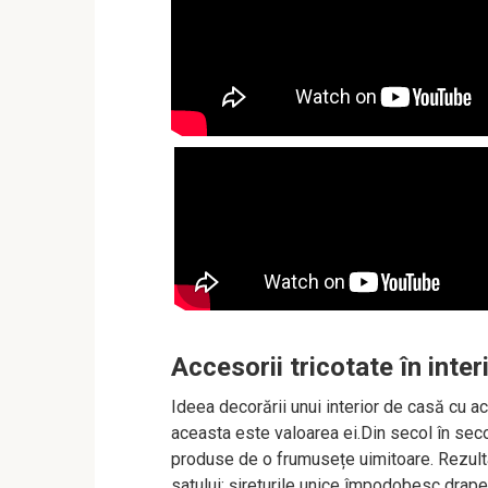
Accesorii tricotate în inte
Ideea decorării unui interior de casă cu ac
aceasta este valoarea ei.Din secol în seco
produse de o frumusețe uimitoare. Rezulta
satului: șireturile unice împodobesc drape