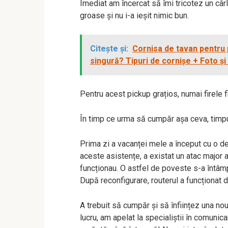
Imediat am încercat să îmi tricotez un cârl
groase și nu i-a ieșit nimic bun.
Citește și:
Cornisa de tavan pentru 
singură? Tipuri de cornișe + Foto și
Pentru acest pickup grațios, numai firele f
În timp ce urma să cumpăr așa ceva, timpul 
Prima zi a vacanței mele a început cu o de
aceste asistențe, a existat un atac major 
funcționau. O astfel de poveste s-a întâmp
După reconfigurare, routerul a funcționat d
A trebuit să cumpăr și să înființez una n
lucru, am apelat la specialiștii în comunica