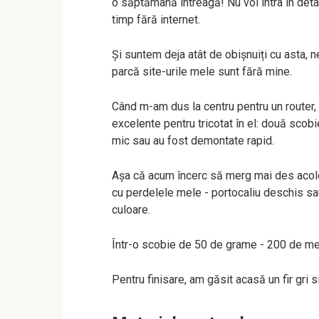
o săptămână întreagă! Nu voi intra în detal
timp fără internet.
Și suntem deja atât de obișnuiți cu asta, ne
parcă site-urile mele sunt fără mine.
Când m-am dus la centru pentru un router,
excelente pentru tricotat în el: două scob
mic sau au fost demontate rapid.
Așa că acum încerc să merg mai des acolo.
cu perdelele mele - portocaliu deschis s
culoare.
Într-o scobie de 50 de grame - 200 de me
Pentru finisare, am găsit acasă un fir gri si