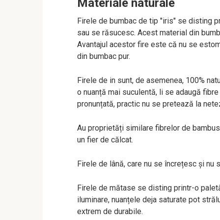
Materiale naturale
Firele de bumbac de tip "iris" se disting 
sau se răsucesc. Acest material din bumba
Avantajul acestor fire este că nu se est
din bumbac pur.
Firele de in sunt, de asemenea, 100% natur
o nuanță mai suculentă, li se adaugă fibre 
pronunțată, practic nu se pretează la netez
Au proprietăți similare fibrelor de bambus 
un fier de călcat.
Firele de lână, care nu se încrețesc și nu s
Firele de mătase se disting printr-o paletă 
iluminare, nuanțele deja saturate pot strălu
extrem de durabile.