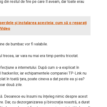
ig din restul de fire pe care îl aveam, dar toate erau
perdele și instalarea acesteia: cum să o reparați
 Video
ine de bumbac vor fi valabile.
trecea, iar vara nu mai era timp pentru tricotat.
fecțiune a internetului. După cum s-a explicat în
al hackerilor, iar echipamentele companiei TP-Link nu
lat în toată țara, poate cineva a dat peste ea și ea?
oar două zile.
ouă. Deoarece eu însumi nu înțeleg nimic despre acest
re. Dar, cu dezorganizarea și birocrația noastră, a durat