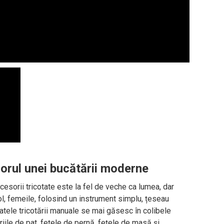
riorul unei bucătării moderne
cesorii tricotate este la fel de veche ca lumea, dar
l, femeile, folosind un instrument simplu, țeseau
tele tricotării manuale se mai găsesc în colibele
riile de pat, fețele de pernă, fețele de masă și