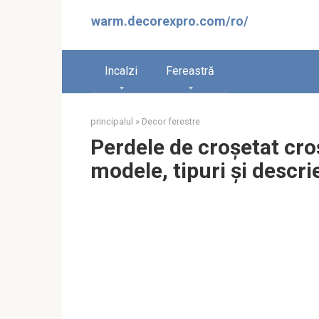
Sari
warm.decorexpro.com/ro/
la
conținut
Incalzi
Fereastră
principalul
»
Decor ferestre
Perdele de croșetat cro
modele, tipuri și descri