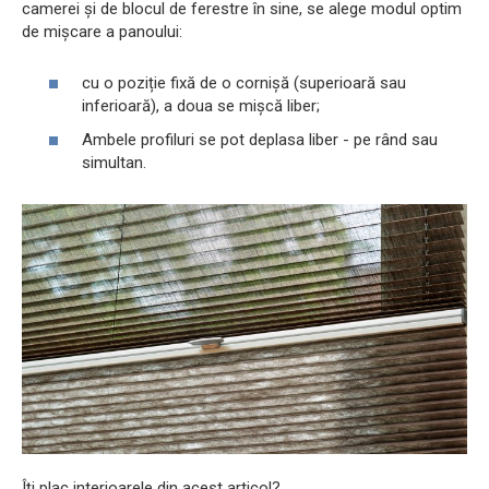
camerei și de blocul de ferestre în sine, se alege modul optim
de mișcare a panoului:
cu o poziție fixă ​​de o cornișă (superioară sau
inferioară), a doua se mișcă liber;
Ambele profiluri se pot deplasa liber - pe rând sau
simultan.
Îți plac interioarele din acest articol?