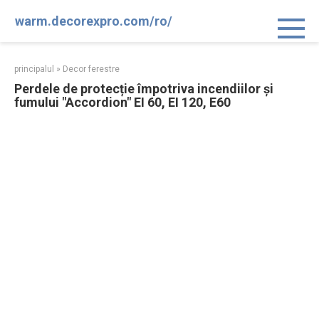
Sari
warm.decorexpro.com/ro/
la
conținut
principalul
»
Decor ferestre
Perdele de protecție împotriva incendiilor și
fumului "Accordion" EI 60, EI 120, E60