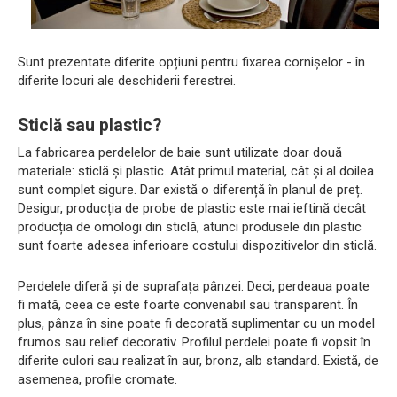
Sunt prezentate diferite opțiuni pentru fixarea cornișelor - în
diferite locuri ale deschiderii ferestrei.
Sticlă sau plastic?
La fabricarea perdelelor de baie sunt utilizate doar două
materiale: sticlă și plastic. Atât primul material, cât și al doilea
sunt complet sigure. Dar există o diferență în planul de preț.
Desigur, producția de probe de plastic este mai ieftină decât
producția de omologi din sticlă, atunci produsele din plastic
sunt foarte adesea inferioare costului dispozitivelor din sticlă.
Perdelele diferă și de suprafața pânzei. Deci, perdeaua poate
fi mată, ceea ce este foarte convenabil sau transparent. În
plus, pânza în sine poate fi decorată suplimentar cu un model
frumos sau relief decorativ. Profilul perdelei poate fi vopsit în
diferite culori sau realizat în aur, bronz, alb standard. Există, de
asemenea, profile cromate.