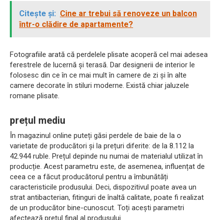
Citește și:
Cine ar trebui să renoveze un balcon
într-o clădire de apartamente?
Fotografiile arată că perdelele plisate acoperă cel mai adesea
ferestrele de lucernă și terasă. Dar designerii de interior le
folosesc din ce în ce mai mult în camere de zi și în alte
camere decorate în stiluri moderne. Există chiar jaluzele
romane plisate.
prețul mediu
În magazinul online puteți găsi perdele de baie de la o
varietate de producători și la prețuri diferite: de la 8.112 la
42.944 ruble. Prețul depinde nu numai de materialul utilizat în
producție. Acest parametru este, de asemenea, influențat de
ceea ce a făcut producătorul pentru a îmbunătăți
caracteristicile produsului. Deci, dispozitivul poate avea un
strat antibacterian, fitinguri de înaltă calitate, poate fi realizat
de un producător bine-cunoscut. Toți acești parametri
afectează prețul final al produsului.