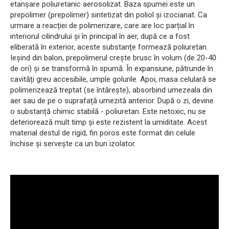
etanșare poliuretanic aerosolizat. Baza spumei este un
prepolimer (prepolimer) sintetizat din poliol și izocianat. Ca
urmare a reacției de polimerizare, care are loc parțial în
interiorul cilindrului și în principal în aer, după ce a fost
eliberată în exterior, aceste substanțe formează poliuretan.
Ieșind din balon, prepolimerul crește brusc în volum (de 20-40
de ori) și se transformă în spumă. În expansiune, pătrunde în
cavități greu accesibile, umple golurile. Apoi, masa celulară se
polimerizează treptat (se întărește), absorbind umezeala din
aer sau de pe o suprafață umezită anterior. După o zi, devine
o substanță chimic stabilă - poliuretan. Este netoxic, nu se
deteriorează mult timp și este rezistent la umiditate. Acest
material destul de rigid, fin poros este format din celule
închise și servește ca un bun izolator.