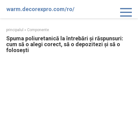
Sari
warm.decorexpro.com/ro/
la
conținut
principalul
»
Componente
Spuma poliuretanică la întrebări și răspunsuri:
cum să o alegi corect, să o depozitezi și să o
folosești