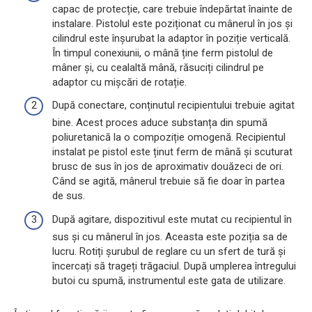
capac de protecție, care trebuie îndepărtat înainte de
instalare. Pistolul este poziționat cu mânerul în jos și
cilindrul este înșurubat la adaptor în poziție verticală.
În timpul conexiunii, o mână ține ferm pistolul de
mâner și, cu cealaltă mână, răsuciți cilindrul pe
adaptor cu mișcări de rotație.
După conectare, conținutul recipientului trebuie agitat
bine. Acest proces aduce substanța din spumă
poliuretanică la o compoziție omogenă. Recipientul
instalat pe pistol este ținut ferm de mână și scuturat
brusc de sus în jos de aproximativ douăzeci de ori.
Când se agită, mânerul trebuie să fie doar în partea
de sus.
După agitare, dispozitivul este mutat cu recipientul în
sus și cu mânerul în jos. Aceasta este poziția sa de
lucru. Rotiți șurubul de reglare cu un sfert de tură și
încercați să trageți trăgaciul. După umplerea întregului
butoi cu spumă, instrumentul este gata de utilizare.