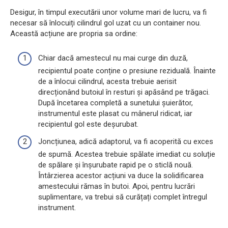
Desigur, în timpul executării unor volume mari de lucru, va fi
necesar să înlocuiți cilindrul gol uzat cu un container nou.
Această acțiune are propria sa ordine:
Chiar dacă amestecul nu mai curge din duză,
recipientul poate conține o presiune reziduală. Înainte
de a înlocui cilindrul, acesta trebuie aerisit
direcționând butoiul în resturi și apăsând pe trăgaci.
După încetarea completă a sunetului șuierător,
instrumentul este plasat cu mânerul ridicat, iar
recipientul gol este deșurubat.
Joncțiunea, adică adaptorul, va fi acoperită cu exces
de spumă. Acestea trebuie spălate imediat cu soluție
de spălare și înșurubate rapid pe o sticlă nouă.
Întârzierea acestor acțiuni va duce la solidificarea
amestecului rămas în butoi. Apoi, pentru lucrări
suplimentare, va trebui să curățați complet întregul
instrument.