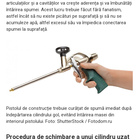
articulațiilor și a cavităților va crește aderența și va îmbunătăți
întărirea spumei. Acest lucru trebuie făcut fără fanatism,
astfel încât să nu existe picături pe suprafață și să nu se
acumuleze apă, altfel excesul său va împiedica conectarea
spumei la suprafață.
Pistolul de construcție trebuie curățat de spumă imediat după
îndepărtarea cilindrului gol, evitând întărirea masei din
interiorul pistolului. Foto: ShutterStock / Fotodom.ru
Procedura de schimbare a unui cilindru uzat