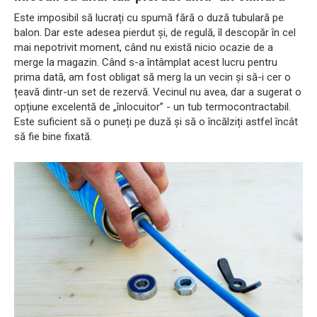
Este imposibil să lucrați cu spumă fără o duză tubulară pe
balon. Dar este adesea pierdut și, de regulă, îl descopăr în cel
mai nepotrivit moment, când nu există nicio ocazie de a
merge la magazin. Când s-a întâmplat acest lucru pentru
prima dată, am fost obligat să merg la un vecin și să-i cer o
țeavă dintr-un set de rezervă. Vecinul nu avea, dar a sugerat o
opțiune excelentă de „înlocuitor” - un tub termocontractabil.
Este suficient să o puneți pe duză și să o încălziți astfel încât
să fie bine fixată.