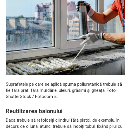
Suprafețele pe care se aplică spuma poliuretanică trebuie să
fie fără praf, fără murdărie, uleiuri, grăsimi și gheață. Foto:
ShutterStock / Fotodom.ru
Reutilizarea balonului
Dacă trebuie să refolosiți cilindrul fără pistol, de exemplu, în
decurs de o lună, atunci trebuie să îndoiți tubul, fixând pliul cu