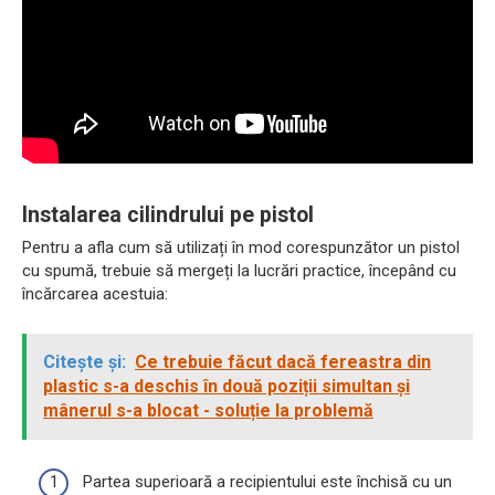
Instalarea cilindrului pe pistol
Pentru a afla cum să utilizați în mod corespunzător un pistol
cu ​​spumă, trebuie să mergeți la lucrări practice, începând cu
încărcarea acestuia:
Citește și:
Ce trebuie făcut dacă fereastra din
plastic s-a deschis în două poziții simultan și
mânerul s-a blocat - soluție la problemă
Partea superioară a recipientului este închisă cu un