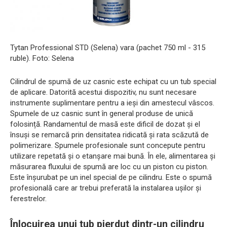
Tytan Professional STD (Selena) vara (pachet 750 ml - 315
ruble). Foto: Selena
Cilindrul de spumă de uz casnic este echipat cu un tub special
de aplicare. Datorită acestui dispozitiv, nu sunt necesare
instrumente suplimentare pentru a ieși din amestecul vâscos.
Spumele de uz casnic sunt în general produse de unică
folosință. Randamentul de masă este dificil de dozat și el
însuși se remarcă prin densitatea ridicată și rata scăzută de
polimerizare. Spumele profesionale sunt concepute pentru
utilizare repetată și o etanșare mai bună. În ele, alimentarea și
măsurarea fluxului de spumă are loc cu un piston cu piston.
Este înșurubat pe un inel special de pe cilindru. Este o spumă
profesională care ar trebui preferată la instalarea ușilor și
ferestrelor.
Înlocuirea unui tub pierdut dintr-un cilindru