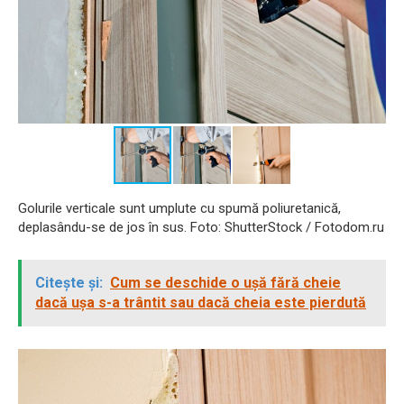
Golurile verticale sunt umplute cu spumă poliuretanică,
deplasându-se de jos în sus. Foto: ShutterStock / Fotodom.ru
Citește și:
Cum se deschide o ușă fără cheie
dacă ușa s-a trântit sau dacă cheia este pierdută