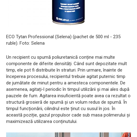
ECO Tytan Professional (Selena) (pachet de 500 ml - 235
ruble). Foto: Selena
Un recipient cu spumă poliuretanică conține mai multe
componente de diferite densități. Când sunt depozitate mult
timp, ele pot fi distribuite în straturi. Prin urmare, înainte de
începerea procesului, recipientul trebuie agitat puternic timp
de jumătate de minut pentru a amesteca componentele. De
asemenea, agitați-l periodic în timpul utilizării și mai ales după
pauzele de fum. Agitarea insuficientă poate avea ca rezultat o
structură grosieră de spumă și un volum redus de spumă. În
timpul funcționării, cilindrul este ținut cu susul în jos. În
această poziție, gazul propulsor cade sub masa polimerului și
maximizează utilizarea conținutului.