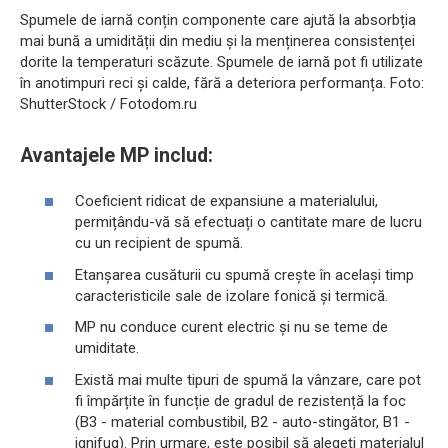
Spumele de iarnă conțin componente care ajută la absorbția
mai bună a umidității din mediu și la menținerea consistenței
dorite la temperaturi scăzute. Spumele de iarnă pot fi utilizate
în anotimpuri reci și calde, fără a deteriora performanța. Foto:
ShutterStock / Fotodom.ru
Avantajele MP includ:
Coeficient ridicat de expansiune a materialului,
permițându-vă să efectuați o cantitate mare de lucru
cu un recipient de spumă.
Etanșarea cusăturii cu spumă crește în același timp
caracteristicile sale de izolare fonică și termică.
MP nu conduce curent electric și nu se teme de
umiditate.
Există mai multe tipuri de spumă la vânzare, care pot
fi împărțite în funcție de gradul de rezistență la foc
(B3 - material combustibil, B2 - auto-stingător, B1 -
ignifug). Prin urmare, este posibil să alegeți materialul