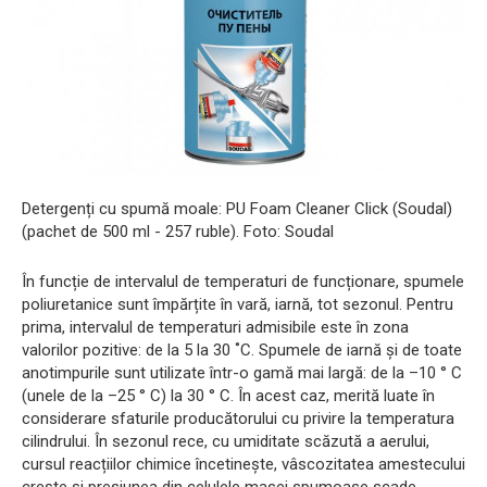
Detergenți cu spumă moale: PU Foam Cleaner Click (Soudal)
(pachet de 500 ml - 257 ruble). Foto: Soudal
În funcție de intervalul de temperaturi de funcționare, spumele
poliuretanice sunt împărțite în vară, iarnă, tot sezonul. Pentru
prima, intervalul de temperaturi admisibile este în zona
valorilor pozitive: de la 5 la 30 ˚C. Spumele de iarnă și de toate
anotimpurile sunt utilizate într-o gamă mai largă: de la –10 ° С
(unele de la –25 ° С) la 30 ° С. În acest caz, merită luate în
considerare sfaturile producătorului cu privire la temperatura
cilindrului. În sezonul rece, cu umiditate scăzută a aerului,
cursul reacțiilor chimice încetinește, vâscozitatea amestecului