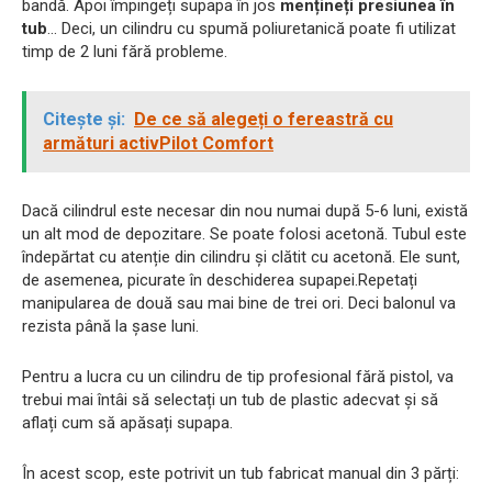
bandă. Apoi împingeți supapa în jos
mențineți presiunea în
tub
... Deci, un cilindru cu spumă poliuretanică poate fi utilizat
timp de 2 luni fără probleme.
Citește și:
De ce să alegeți o fereastră cu
armături activPilot Comfort
Dacă cilindrul este necesar din nou numai după 5-6 luni, există
un alt mod de depozitare. Se poate folosi acetonă. Tubul este
îndepărtat cu atenție din cilindru și clătit cu acetonă. Ele sunt,
de asemenea, picurate în deschiderea supapei.Repetați
manipularea de două sau mai bine de trei ori. Deci balonul va
rezista până la șase luni.
Pentru a lucra cu un cilindru de tip profesional fără pistol, va
trebui mai întâi să selectați un tub de plastic adecvat și să
aflați cum să apăsați supapa.
În acest scop, este potrivit un tub fabricat manual din 3 părți: