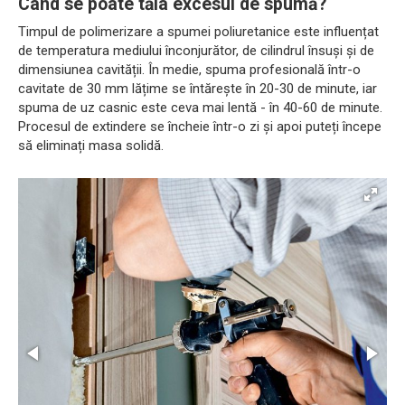
Când se poate tăia excesul de spumă?
Timpul de polimerizare a spumei poliuretanice este influențat
de temperatura mediului înconjurător, de cilindrul însuși și de
dimensiunea cavității. În medie, spuma profesională într-o
cavitate de 30 mm lățime se întărește în 20-30 de minute, iar
spuma de uz casnic este ceva mai lentă - în 40-60 de minute.
Procesul de extindere se încheie într-o zi și apoi puteți începe
să eliminați masa solidă.