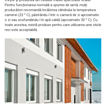
crește și presiunea din celulele masei spumoase scade.
Pentru funcționarea normală a spumei de iarnă, mulți
producători recomandă încălzirea cilindrului la temperatura
camerei (23 ° C), păstrându-l într-o cameră de zi aproximativ
o zi sau scufundându-l în apă caldă (aproximativ 30 ° C). Cu
toate acestea, există produse pentru care utilizarea unei sticle
reci este acceptabilă.