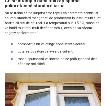
Ce se întâmplă dacă utilizați spumă
poliuretanică standard iarna
Nu ar trebui să fie surprinzător faptul că parametrii tehnici ai
spumei standard menționați de producător în instrucțiuni sunt
foarte diferiți de cei reali. La temperaturi sub +5 ° C, masa se
va întări mult mai mult decât ar trebui, ceea ce va afecta
negativ performanța:
compoziția nu va atinge consistența dorită;
puterea cusăturii va avea de suferit;
masa spumoasă va începe să se prăbușească deja
când se solidifică.