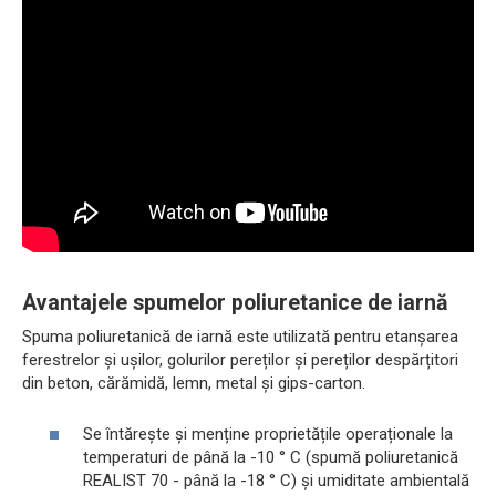
Avantajele spumelor poliuretanice de iarnă
Spuma poliuretanică de iarnă este utilizată pentru etanșarea
ferestrelor și ușilor, golurilor pereților și pereților despărțitori
din beton, cărămidă, lemn, metal și gips-carton.
Se întărește și menține proprietățile operaționale la
temperaturi de până la -10 ° С (spumă poliuretanică
REALIST 70 - până la -18 ° С) și umiditate ambientală