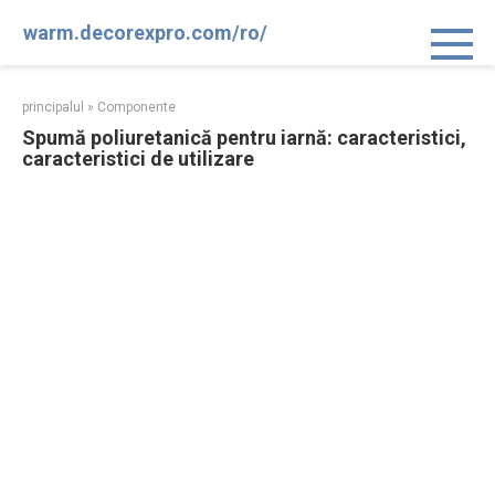
Sari
warm.decorexpro.com/ro/
la
conținut
principalul
»
Componente
Spumă poliuretanică pentru iarnă: caracteristici,
caracteristici de utilizare