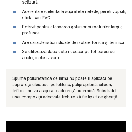
scăzută.
Aderenta excelenta la suprafete netede, pereti vopsiti,
sticla sau PVC.
Potrivit pentru etanșarea golurilor și rosturilor largi și
profunde.
Are caracteristici ridicate de izolare fonică și termică.
Se utilizează dacă este necesar pe tot parcursul
anului, inclusiv vara.
Spuma poliuretanică de iarnă nu poate fi aplicată pe
suprafețe uleioase, polietilenă, polipropilenă, silicon,
teflon - nu va asigura o aderență puternică. Substratul
unei compoziții adecvate trebuie să fie lipsit de gheață.