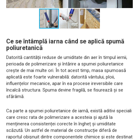
Ce se întâmplă iarna când se aplică spumă
poliuretanică
Datorită cantității reduse de umiditate din aer în timpul iernii,
perioada de polimerizare și întărire a spumei poliuretanice
crește de mai multe ori. În tot acest timp, masa spumoasă
aplicată este foarte vulnerabilă: datorită vântului, ploii,
influențelor mecanice, apar în ea procese ireversibile care
încalcă structura. Spuma devine fragilă, se fisurează și se
sfărâmă.
Ca parte a spumei poliuretanice de iarnă, există aditivi speciali
care cresc rata de polimerizare a acesteia și ajută la
menținerea consistenței corecte în îngheț și umiditate
scăzută. Un astfel de material de construcție diferă de
raportul obișnuit dintre componentele chimice și este destinat