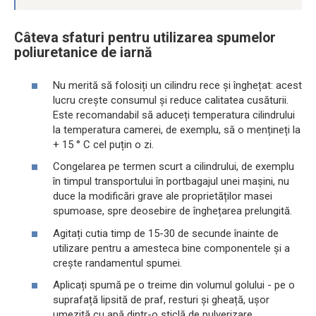
Câteva sfaturi pentru utilizarea spumelor
poliuretanice de iarnă
Nu merită să folosiți un cilindru rece și înghețat: acest
lucru crește consumul și reduce calitatea cusăturii.
Este recomandabil să aduceți temperatura cilindrului
la temperatura camerei, de exemplu, să o mențineți la
+ 15 ° C cel puțin o zi.
Congelarea pe termen scurt a cilindrului, de exemplu
în timpul transportului în portbagajul unei mașini, nu
duce la modificări grave ale proprietăților masei
spumoase, spre deosebire de înghețarea prelungită.
Agitați cutia timp de 15-30 de secunde înainte de
utilizare pentru a amesteca bine componentele și a
crește randamentul spumei.
Aplicați spumă pe o treime din volumul golului - pe o
suprafață lipsită de praf, resturi și gheață, ușor
umezită cu apă dintr-o sticlă de pulverizare.