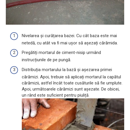
Nivelarea și curățarea bazei. Cu cât baza este mai
netedă, cu atât va fi mai ușor să așezați cărămida.
Pregătiți mortarul de ciment-nisip urmând
instrucțiunile de pe pungă.
Distribuția mortarului la bază și așezarea primei
cărămizi. Apoi, trebuie să aplicați mortarul la capătul
cărămizii, astfel încât toate cusăturile să fie umplute.
Apoi, următoarele cărămizi sunt așezate. De obicei,
un rând este suficient pentru piuliță.