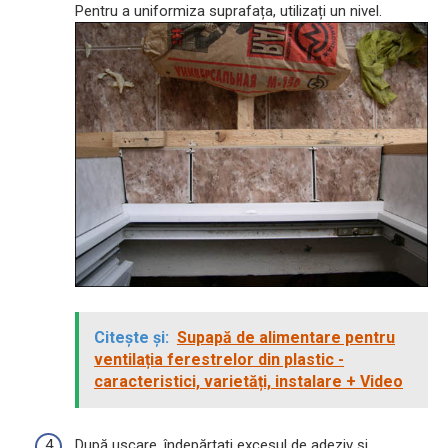
Pentru a uniformiza suprafața, utilizați un nivel.
Citește și:
Supapă de alimentare pentru
ventilația ferestrelor din plastic -
caracteristici, varietăți, instalare + Video
După uscare, îndepărtați excesul de adeziv și