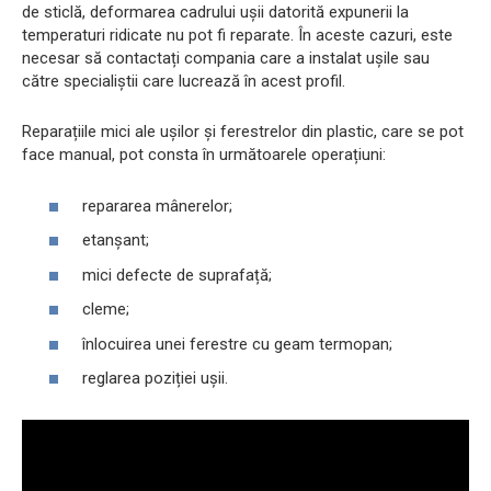
de sticlă, deformarea cadrului ușii datorită expunerii la
temperaturi ridicate nu pot fi reparate. În aceste cazuri, este
necesar să contactați compania care a instalat ușile sau
către specialiștii care lucrează în acest profil.
Reparațiile mici ale ușilor și ferestrelor din plastic, care se pot
face manual, pot consta în următoarele operațiuni:
repararea mânerelor;
etanșant;
mici defecte de suprafață;
cleme;
înlocuirea unei ferestre cu geam termopan;
reglarea poziției ușii.