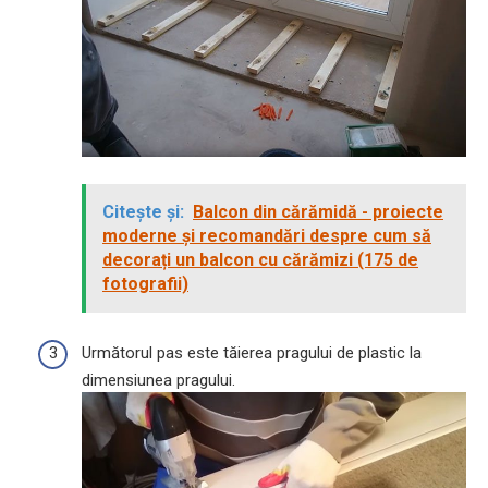
Citește și:
Balcon din cărămidă - proiecte
moderne și recomandări despre cum să
decorați un balcon cu cărămizi (175 de
fotografii)
Următorul pas este tăierea pragului de plastic la
dimensiunea pragului.