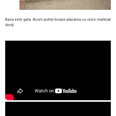
Baza este gata. Acum puteți începe placarea cu orice material
doriți.