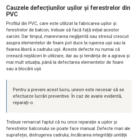
Cauzele defecțiunilor ușilor și ferestrelor din
PVC
Profilul din PVC, care este utilizat la fabricarea ușilor și
ferestrelor de balcon, trebuie să facă față inițial acestor
sarcini. Dar timpul, manevrarea neglijentă sau stresul crescut
asupra elementelor de fixare pot duce la ruperea ușii sau la
fixarea liberă a cadrului ușii. Aceste defecte nu numai că
creează neplăceri în utilizare, dar au și tendința de a agrava și
mai mult situația, până la defectarea elementelor de fixare
sau a blocării ușii.
Pentru a preveni acest lucru, uneori este necesar să se
efectueze lucrări preventive. În caz de avarie evidentă,
reparați-o.
Trebuie remarcat faptul că nu orice reparație a ușilor și
ferestrelor balconului se poate face manual. Defecte mari ale
suprafeței, distrugerea cadrului, încălcarea integrității unității