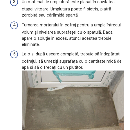
Un material de umplutură este plasat în cavitatea
etapei viitoare. Umplutura poate fi pietriș, piatră
zdrobită sau cărămidă spartă.
Turnarea mortarului în cofraj pentru a umple întregul
volum și nivelarea suprafeței cu o spatulă. Dacă
apare o soluție în exces, atunci acestea trebuie
eliminate.
La o zi după uscare completă, trebuie să îndepărtați
cofrajul, să umeziți suprafața cu o cantitate mică de
apă și să o frecați cu un plutitor.