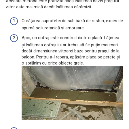
Această metodă este potrivită dacă înălțimea bazei pragului
viitor este mai mică decât înălțimea cărămizii.
Curățarea suprafeței de sub bază de resturi, exces de
spumă poliuretanică și amorsare.
Apoi, un cofraj este construit dintr-o placă. Lățimea
și înălțimea cofrajului ar trebui să fie puțin mai mari
decât dimensiunea viitoarei baze pentru pragul de la
balcon. Pentru a-l repara, apăsăm placa pe perete și
o sprijinim cu orice obiecte grele.