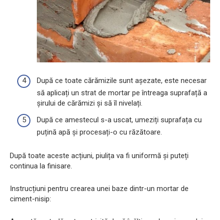
După ce toate cărămizile sunt așezate, este necesar
să aplicați un strat de mortar pe întreaga suprafață a
șirului de cărămizi și să îl nivelați.
După ce amestecul s-a uscat, umeziți suprafața cu
puțină apă și procesați-o cu răzătoare.
După toate aceste acțiuni, piulița va fi uniformă și puteți
continua la finisare.
Instrucțiuni pentru crearea unei baze dintr-un mortar de
ciment-nisip: