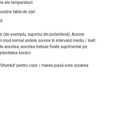
re ale temperaturii
susține tabla de oțel
ed
i (de exemplu, suportul din polietilenă). Aceste
n mod normal undele sonore în intervalul mediu / înalt
te acestea, acestea trebuie fixate suplimentar pe
exitatea lucrării.
"Shumka" pentru vizor / maree joasă este izolarea