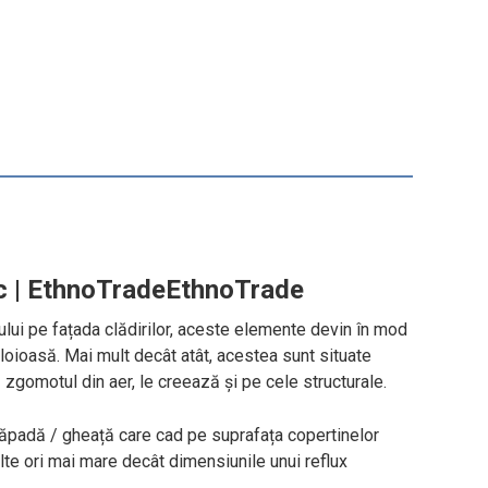
nic | EthnoTradeEthnoTrade
uxului pe fațada clădirilor, aceste elemente devin în mod
loioasă. Mai mult decât atât, acestea sunt situate
 zgomotul din aer, le creează și pe cele structurale.
i zăpadă / gheață care cad pe suprafața copertinelor
lte ori mai mare decât dimensiunile unui reflux