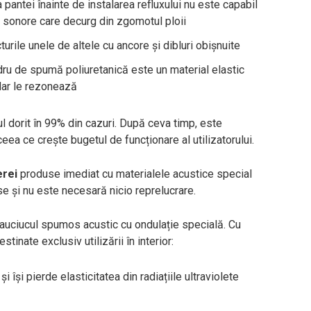
 pantei înainte de instalarea refluxului nu este capabil
 sonore care decurg din zgomotul ploii
rile unele de altele cu ancore și dibluri obișnuite
dru de spumă poliuretanică este un material elastic
dar le rezonează
ul dorit în 99% din cazuri. După ceva timp, este
a ce crește bugetul de funcționare al utilizatorului.
erei
produse imediat cu materialele acustice special
se și nu este necesară nicio reprelucrare.
cauciucul spumos acustic cu ondulație specială. Cu
tinate exclusiv utilizării în interior:
își pierde elasticitatea din radiațiile ultraviolete