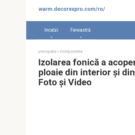
Sari
warm.decorexpro.com/ro/
la
conținut
Incalzi
Fereastră
principalul
»
Componente
Izolarea fonică a acoper
ploaie din interior și di
Foto și Video