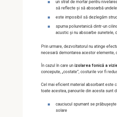
un strat de mortar pentru nivelarea
să reflecte și să absoarbă undele
este imposibil să dezlegăm structu
spuma poliuretanică dintr-un cilin
acustic și nu absoarbe sunetele, 
Prin urmare, dezvoltatorul nu atinge efect
necesară demontarea acestor elemente, cee
În cazul în care un
izolarea fonică a vizi
concepute, „costate”, costurile vor fi redu
Cel mai eficient material absorbant este 
toate acestea, panourile din acesta sunt des
cauciucul spumant se prăbușește și 
solare