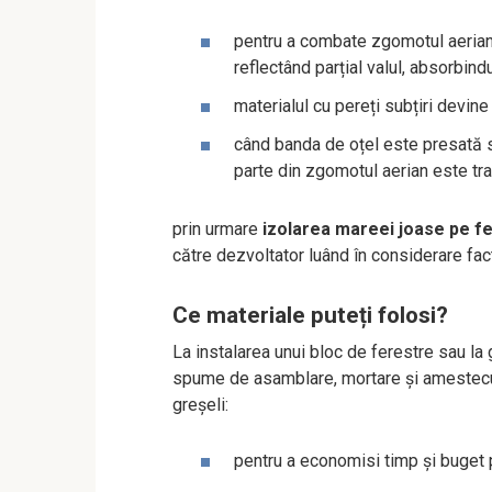
pentru a combate zgomotul aerian,
reflectând parțial valul, absorbindu
materialul cu pereți subțiri devi
când banda de oțel este presată s
parte din zgomotul aerian este tr
prin urmare
izolarea mareei joase pe f
către dezvoltator luând în considerare fac
Ce materiale puteți folosi?
La instalarea unui bloc de ferestre sau la
spume de asamblare, mortare și amestecuri 
greșeli:
pentru a economisi timp și buget p