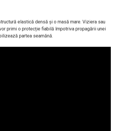
structură elastică densă și o masă mare. Viziera sau
 vor primi o protecție fiabilă împotriva propagării unei
abilizează partea seamănă.