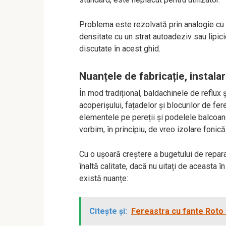
Problema este rezolvată prin analogie cu m
densitate cu un strat autoadeziv sau lipici
discutate în acest ghid.
Nuanțele de fabricație, instalar
În mod tradițional, baldachinele de reflux 
acoperișului, fațadelor și blocurilor de fer
elementele pe pereții și podelele balcoane
vorbim, în principiu, de vreo izolare fonică ș
Cu o ușoară creștere a bugetului de repara
înaltă calitate, dacă nu uitați de aceasta î
există nuanțe:
Citește și:
Fereastra cu fante Roto 