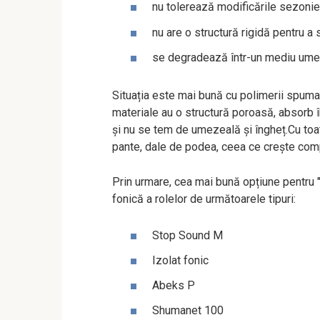
nu tolerează modificările sezonie
nu are o structură rigidă pentru a 
se degradează într-un mediu um
Situația este mai bună cu polimerii spumaț
materiale au o structură poroasă, absorb î
și nu se tem de umezeală și îngheț.Cu toa
pante, dale de podea, ceea ce crește compl
Prin urmare, cea mai bună opțiune pentru 
fonică a rolelor de următoarele tipuri:
Stop Sound M
Izolat fonic
Abeks P
Shumanet 100