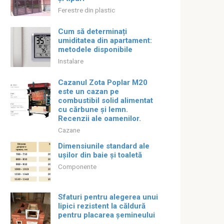
Ferestre din plastic
Cum să determinați
umiditatea din apartament:
metodele disponibile
Instalare
Cazanul Zota Poplar M20
este un cazan pe
combustibil solid alimentat
cu cărbune și lemn.
Recenzii ale oamenilor.
Cazane
Dimensiunile standard ale
ușilor din baie și toaletă
Componente
Sfaturi pentru alegerea unui
lipici rezistent la căldură
pentru placarea șemineului