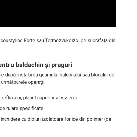
, Acoustyline Forte sau Termozvukoizol pe suprafața din
entru baldachin și praguri
re după instalarea geamului balconului sau blocului de
 următoarele operații:
efluxului, planul superior al vizierei
 de rulare specificate
 închidere cu dibluri izolatoare fonice din polimer (de