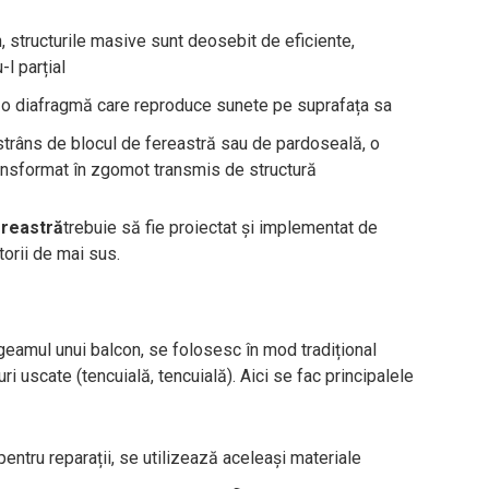
 structurile masive sunt deosebit de eficiente,
-l parțial
ne o diafragmă care reproduce sunete pe suprafața sa
trâns de blocul de fereastră sau de pardoseală, o
ansformat în zgomot transmis de structură
ereastră
trebuie să fie proiectat și implementat de
torii de mai sus.
 geamul unui balcon, se folosesc în mod tradițional
uscate (tencuială, tencuială). Aici se fac principalele
entru reparații, se utilizează aceleași materiale