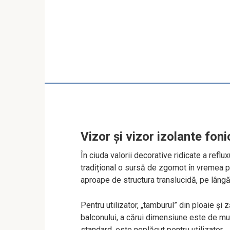
Vizor și vizor izolante fo
În ciuda valorii decorative ridicate a refl
tradițional o sursă de zgomot în vremea p
aproape de structura translucidă, pe lângă
Pentru utilizator, „tamburul” din ploaie ș
balconului, a cărui dimensiune este de mu
standard, este neplăcut pentru utilizator.